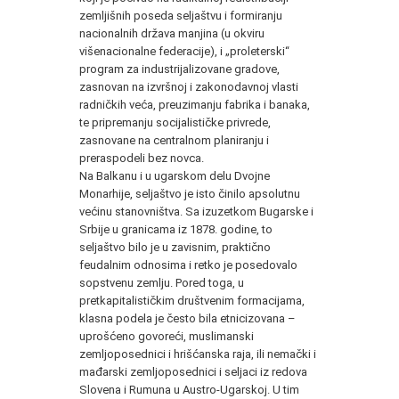
zemljišnih poseda seljaštvu i formiranju
nacionalnih država manjina (u okviru
višenacionalne federacije), i „proleterski“
program za industrijalizovane gradove,
zasnovan na izvršnoj i zakonodavnoj vlasti
radničkih veća, preuzimanju fabrika i banaka,
te pripremanju socijalističke privrede,
zasnovane na centralnom planiranju i
preraspodeli bez novca.
Na Balkanu i u ugarskom delu Dvojne
Monarhije, seljaštvo je isto činilo apsolutnu
većinu stanovništva. Sa izuzetkom Bugarske i
Srbije u granicama iz 1878. godine, to
seljaštvo bilo je u zavisnim, praktično
feudalnim odnosima i retko je posedovalo
sopstvenu zemlju. Pored toga, u
pretkapitalističkim društvenim formacijama,
klasna podela je često bila etnicizovana –
uprošćeno govoreći, muslimanski
zemljoposednici i hrišćanska raja, ili nemački i
mađarski zemljoposednici i seljaci iz redova
Slovena i Rumuna u Austro-Ugarskoj. U tim