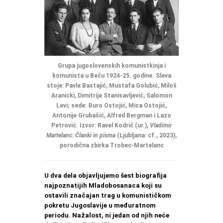
Grupa jugoslovenskih komunistkinja i
komunista u Beču 1924-25. godine. Sleva
stoje: Pavle Bastajić, Mustafa Golubić, Miloš
Aranicki, Dimitrije Stanisavljević, Salomon
Levi; sede: Đuro Ostojić, Mica Ostojić,
Antonije Grubašić, Alfred Bergman i Lazo
Petrović. Izvor: Ravel Kodrič (ur.),
Vladimir
Martelanc: Članki in pisma
(Ljubljana: cf., 2023),
porodična zbirka Trobec-Martelanc
U dva dela objavljujemo šest biografija
najpoznatijih Mladobosanaca koji su
ostavili značajan trag u komunističkom
pokretu Jugoslavije u međuratnom
periodu. Nažalost, ni jedan od njih neće