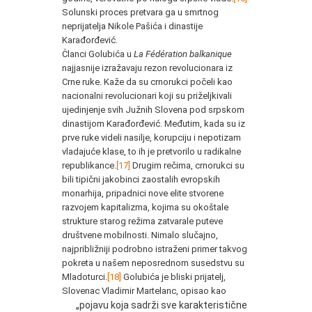
Solunski proces pretvara ga u smrtnog
neprijatelja Nikole Pašića i dinastije
Karađorđević.
Članci Golubića u
La Fédération balkanique
najjasnije izražavaju rezon revolucionara iz
Crne ruke. Kaže da su crnorukci počeli kao
nacionalni revolucionari koji su priželjkivali
ujedinjenje svih Južnih Slovena pod srpskom
dinastijom Karađorđević. Međutim, kada su iz
prve ruke videli nasilje, korupciju i nepotizam
vladajuće klase, to ih je pretvorilo u radikalne
republikance.
[17]
Drugim rečima, crnorukci su
bili tipični jakobinci zaostalih evropskih
monarhija, pripadnici nove elite stvorene
razvojem kapitalizma, kojima su okoštale
strukture starog režima zatvarale puteve
društvene mobilnosti. Nimalo slučajno,
najpribližniji podrobno istraženi primer takvog
pokreta u našem neposrednom susedstvu su
Mladoturci.
[18]
Golubića je bliski prijatelj,
Slovenac Vladimir Martelanc, opisao kao
„pojavu koja sadrži sve karakteristične