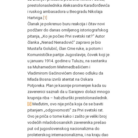
prestolonaslednika Aleksandra Karađorđevića
i ruskog ambasadora u Beogradu Nikolaja
Hartviga.
[1]
Članak je pokrenuo buru reakcija i čitav novi
podžanr do danas omiljenog istoriografskog
pitanja, „Ko je počeo Prvi svetski rat?“ Autor
članka „Nenad Nenadović“ zapravo je bio
Mustafa Golubić, član Crne ruke, a potom i
Komunističke partije Jugoslavije, čovek koji je
u januaru 1914. godine u Tuluzu, na sastanku
sa Muhamedom Mehmedbašićem i
Vladimirom Gaćinovićem doneo odluku da
Mlada Bosna izvrši atentat na Oskara
Potjoreka. Plan je kasnije promenjen kada su
zaverenici saznali da u Sarajevo dolazi mnogo
krupnija riba – habzburški prestolonaslednik.
[2]
Međutim, ovo nije priča koja će se baviti
pitanjem „odgovornosti“ za Prvi svetski rat.
Ovo je priča o tome kako i zašto je veliki broj
vodećih mladobosanskih zaverenika prešao
put od jugoslovenskog nacionalizma do
proleterskog internacionalizma, i na kraju dao