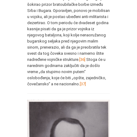
šokirao prizor bratoubilačke borbe između
Srba i Bugara. Oporavljen, ponovo je mobilisan
u vojsku, ali je postao ubeđeni anti-militarista i
dezertirao. O tom periodu će dvadeset godina
kasnije pisati da ga je prizor vojnika iz
njegovog bataljona, koji kolje nenaoružanog
bugarskog seljaka pred njegovim malim
sinom, prenerazio, ali da ga je preobratila tek
svest da tog čoveka svesno i namerno štite
nadređene vojničke strukture.
[36]
Stoga će u
narednim godinama zaključiti da je došlo
vreme „da stupimo novim putem“
oslobođenja, koje će biti „opšte, zajedničko,
čovečansko“ a ne nacionalno.
[37]