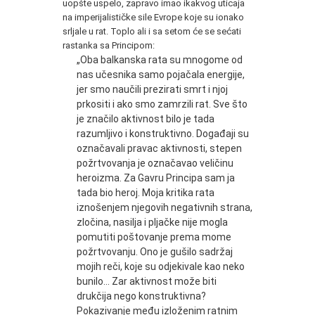
uopšte uspelo, zapravo imao ikakvog uticaja
na imperijalističke sile Evrope koje su ionako
srljale u rat. Toplo ali i sa setom će se sećati
rastanka sa Principom:
„Oba balkanska rata su mnogome od
nas učesnika samo pojačala energije,
jer smo naučili prezirati smrt i njoj
prkositi i ako smo zamrzili rat. Sve što
je značilo aktivnost bilo je tada
razumljivo i konstruktivno. Događaji su
označavali pravac aktivnosti, stepen
požrtvovanja je označavao veličinu
heroizma. Za Gavru Principa sam ja
tada bio heroj. Moja kritika rata
iznošenjem njegovih negativnih strana,
zločina, nasilja i pljačke nije mogla
pomutiti poštovanje prema mome
požrtvovanju. Ono je gušilo sadržaj
mojih reči, koje su odjekivale kao neko
bunilo... Zar aktivnost može biti
drukčija nego konstruktivna?
Pokazivanje među izloženim ratnim