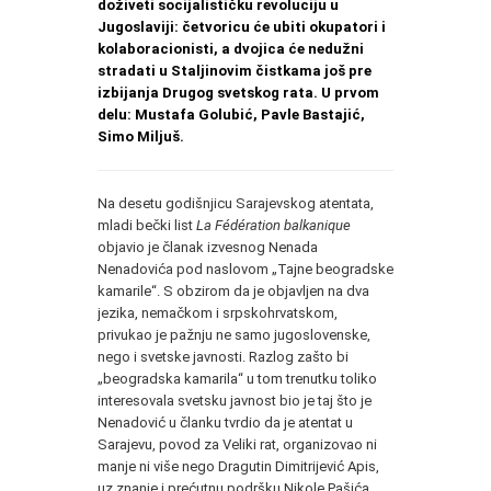
doživeti socijalističku revoluciju u
Jugoslaviji: četvoricu će ubiti okupatori i
kolaboracionisti, a dvojica će nedužni
stradati u Staljinovim čistkama još pre
izbijanja Drugog svetskog rata. U prvom
delu: Mustafa Golubić, Pavle Bastajić,
Simo Miljuš.
Na desetu godišnjicu Sarajevskog atentata,
mladi bečki list
La Fédération balkanique
objavio je članak izvesnog Nenada
Nenadovića pod naslovom „Tajne beogradske
kamarile“. S obzirom da je objavljen na dva
jezika, nemačkom i srpskohrvatskom,
privukao je pažnju ne samo jugoslovenske,
nego i svetske javnosti. Razlog zašto bi
„beogradska kamarila“ u tom trenutku toliko
interesovala svetsku javnost bio je taj što je
Nenadović u članku tvrdio da je atentat u
Sarajevu, povod za Veliki rat, organizovao ni
manje ni više nego Dragutin Dimitrijević Apis,
uz znanje i prećutnu podršku Nikole Pašića,