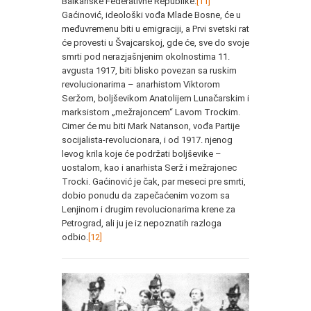
Balkanske Federativne Republike.
[11]
Gaćinović, ideološki vođa Mlade Bosne, će u
međuvremenu biti u emigraciji, a Prvi svetski rat
će provesti u Švajcarskoj, gde će, sve do svoje
smrti pod nerazjašnjenim okolnostima 11.
avgusta 1917, biti blisko povezan sa ruskim
revolucionarima – anarhistom Viktorom
Seržom, boljševikom Anatolijem Lunačarskim i
marksistom „mežrajoncem“ Lavom Trockim.
Cimer će mu biti Mark Natanson, vođa Partije
socijalista-revolucionara, i od 1917. njenog
levog krila koje će podržati boljševike –
uostalom, kao i anarhista Serž i mežrajonec
Trocki. Gaćinović je čak, par meseci pre smrti,
dobio ponudu da zapečaćenim vozom sa
Lenjinom i drugim revolucionarima krene za
Petrograd, ali ju je iz nepoznatih razloga
odbio.
[12]