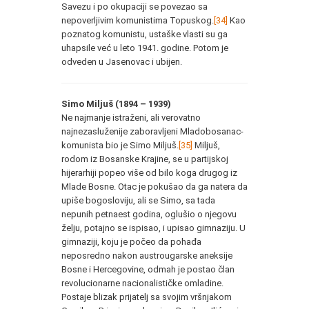
Savezu i po okupaciji se povezao sa
nepoverljivim komunistima Topuskog.
[34]
Kao
poznatog komunistu, ustaške vlasti su ga
uhapsile već u leto 1941. godine. Potom je
odveden u Jasenovac i ubijen.
Simo Miljuš (1894 – 1939)
Ne najmanje istraženi, ali verovatno
najnezasluženije zaboravljeni Mladobosanac-
komunista bio je Simo Miljuš.
[35]
Miljuš,
rodom iz Bosanske Krajine, se u partijskoj
hijerarhiji popeo više od bilo koga drugog iz
Mlade Bosne. Otac je pokušao da ga natera da
upiše bogosloviju, ali se Simo, sa tada
nepunih petnaest godina, oglušio o njegovu
želju, potajno se ispisao, i upisao gimnaziju. U
gimnaziji, koju je počeo da pohađa
neposredno nakon austrougarske aneksije
Bosne i Hercegovine, odmah je postao član
revolucionarne nacionalističke omladine.
Postaje blizak prijatelj sa svojim vršnjakom