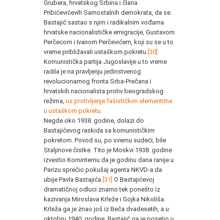
Grubera, hrvatskog Srbina i člana
Pribićevićevih Samostalnih demokrata, da se
Bastajić sastao s njim i radikalnim vođama
hrvatske nacionalističke emigracije, Gustavom
Perčecom i Ivanom Perčevićem, koji su se u to
vreme približavali ustaškom pokretu.
[30]
Komunistička partija Jugoslavije u to vreme
radila je na pravljenju jedinstvenog
revolucionarnog fronta Srba-Prečana i
hrvatskih nacionalista protiv beogradskog
režima,
uz protivljenje fašističkim elementima
u ustaškom pokretu
.
Negde oko 1938. godine, dolazi do
Bastajićevog raskida sa komunističkim
pokretom. Povod su, po svemu sudeći, bile
Staljinove čistke. Tito je Moskvi 1938. godine
izvestio Kominternu da je godinu dana ranije u
Parizu sprečio pokušaj agenta NKVD-a da
ubije Pavla Bastajića.
[31]
O Bastajićevoj
dramatičnoj odluci znamo tek ponešto iz
kazivanja Miroslava Krleže i Gojka Nikoliša.
Krleža ga je znao još iz Beča dvadesetih, a u
oktobru 1940. godine, Bastajić ga je posetio u