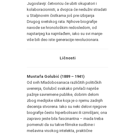
Jugoslaviji: četvoricu će ubiti okupatori i
kolaboracionisti, a dvojica će nedužni stradati
u Staljinovim čistkama još pre izbijanja
Drugog svetskog rata. Njihove biografije
navode se hronološkim redosledom, od
najstarijeg ka najmlađem, iako su svi manje-
više bili deo iste generacije revolucionara.
Ličnosti
Mustafa Golubić (1889 – 1941)
Od svih Mladobosanaca različitih političkih
uverenja, Golubić svakako privlači najviše
pažnje savremene publike, dobrim delom
zbog medijske slike koja je o njemu zadnjih
decenija stvorena. Iako su neki delovi njegove
biografije često hiperbolisani ili izmišljani, ona
zapravo jeste bila fascinantna – mada treba
pomenuti da su takve filmske sudbine i
mešavina visokog intelekta, praktične