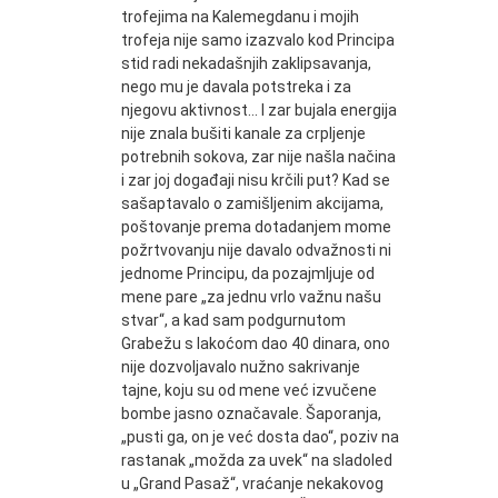
trofejima na Kalemegdanu i mojih
trofeja nije samo izazvalo kod Principa
stid radi nekadašnjih zaklipsavanja,
nego mu je davala potstreka i za
njegovu aktivnost... I zar bujala energija
nije znala bušiti kanale za crpljenje
potrebnih sokova, zar nije našla načina
i zar joj događaji nisu krčili put? Kad se
sašaptavalo o zamišljenim akcijama,
poštovanje prema dotadanjem mome
požrtvovanju nije davalo odvažnosti ni
jednome Principu, da pozajmljuje od
mene pare „za jednu vrlo važnu našu
stvar“, a kad sam podgurnutom
Grabežu s lakoćom dao 40 dinara, ono
nije dozvoljavalo nužno sakrivanje
tajne, koju su od mene već izvučene
bombe jasno označavale. Šaporanja,
„pusti ga, on je već dosta dao“, poziv na
rastanak „možda za uvek“ na sladoled
u „Grand Pasaž“, vraćanje nekakovog