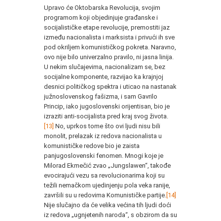
Upravo će Oktobarska Revolucija, svojim
programom koji objedinjuje građanske i
socijalističke etape revolucije, premostiti jaz
između nacionalista i marksista i privući ih sve
pod okriljem komunističkog pokreta. Naravno,
ovo nije bilo univerzalno pravilo, ni jasna linija.
U nekim slučajevima, nacionalizam se, bez
socijalne komponente, razvijao ka krajnjoj
desnici političkog spektra i uticao na nastanak
južnoslovenskog fašizma, i sam Gavrilo
Princip, iako jugoslovenski orijentisan, bio je
izraziti anti-socijalista pred kraj svog života.
[13]
No, uprkos tome što ovi ljudi nisu bili
monolit, prelazak iz redova nacionalista u
komunističke redove bio je zaista
panjugoslovenski fenomen. Mnogi koje je
Milorad Ekmečić zvao „Jungslawen“, takođe
evocirajući vezu sa revolucionarima koji su
težili nemačkom ujedinjenju pola veka ranije,
završili su u redovima Komunističke partije.
[14]
Nije slučajno da će velika većina tih ljudi doći
iz redova „ugnjetenih naroda“, s obzirom da su