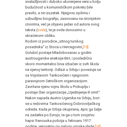
snalažljivosti i duboko ukorenjene vere u bolju
budućnost u komunističkom pokretu bile
pravilo, a ne izuzetak. Njegovu opširnu i
uzbudljivu biografiju, zasnovanu na istorijskim
izvorima, već je objavio jedan od autora ovog
teksta (
ovde
), te je ovde donosimo u
skraćenom obliku.
Rodom iz porodice „sitnog turskog
posednika“ iz Stoca u Hercegovini,
[15]
Golubić postaje Mladobosanac u godini
austrougarske aneksije BiH, i posledično
skoro momentalno biva izbačen iz svih škola
na njenoj teritoriji. Odlazi u Srbiju i povezuje se
sa Vojislavom Tankosićem i njegovom
paravojnom četničkom organizacijom.
Završava njenu vojnu školu u Prokuplju i
postaje član organizacije „Ujedinjenje ili smrt“.
Nakon napada Austro-Ugarske na Srbiju, bori
se u redovima Tankosićevog Dobrovoljačkog
odreda. Kada je Srbija okupirana, Apis ga šalje
na zadatke po Evropi, te ga u tom svojstvu
hapsi francuska policija u februaru 1917.
godine, verovatno po nalogu srpske vlade.
[16]