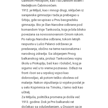
Gavrilom Principom, kao i sa Danilom Ilićem i
Nedeljkom Čabrinovićem.
1912. je Miljuš, kao i mnogi drugi, isključen iz
sarajevske gimnazije i tada je prebegao u
Srbiju, gde se upisao u Prvu beogradsku
gimnaziju. Bio je član Narodne odbrane pod
komandom Voje Tankosića, koja je bila blisko
povezana sa novoosnovanom Crnom rukom.
Po nalogu Narodne odbrane, tokom letnjih
raspusta u Lušci Palanci održavao je
predavanja, obično na teme nacionalizma i
narodnog zdravlja. Sa izbijanjem Prvog
balkanskog rata, prolazi Tankosićevu vojnu
školu u Prokuplju, baš kao i Golubić, kog je
sigurno već u to vreme poznavao. Odlazi na
front i bori se u srpskoj vojsci kao
dobrovoljac, ali potom teško oboleva od
malarije. Nakon otpuštanja iz vojske poslat je
u selo Koprivnica na Timoku, i tamo radi kao
učitelj.
Za Miljuša, politička promena je došla već
1913. godine. Dok je Prvi balkanski rat
dočekao sa oduševljenjem, u Drugom ga je