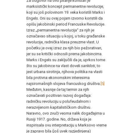
Za odgovor na ovo pitanje koristan je
marksistički koncept permanentne revolucije,
koji su još polovinom 19. veka koristili Marks i
Engels. Oni su ovaj pojam izvorno koristili da
opišu jakobinski period Francuske Revolucije.
Izraz „permanentna revolucija“ za njih je
označavao situaciju u kojoj, u toku građanske
revolucije, radnička klasa preuzme vlast. U
početku je ovaj izraz za njih bio pežorativan,
jer su se kritički odnosili prema jakobincima.
Marks i Engels su zaključili da je, uprkos tome
što su jakobince na vlast doveli
sankiloti
, to
jest urbana sirotinja, njihova politika na vlasti
bila protivna ekonomskim interesima
najsiromašnijih slojeva francuskog društva.
[5]
Međutim, kasnije će taj termin za njih
označavati pozitivan razvoj događaja:
radničku revoluciju u polufeudalnom i
nerazvijenom kapitalističkom društvu.
Naravno, ovo zvuči veoma nalik događajima u
Rusiji 1917. godine. No, država koja je
inspirisala ovu interpretaciju u Marksovo vreme
je zapravo bila (još uvek razjedinjena)