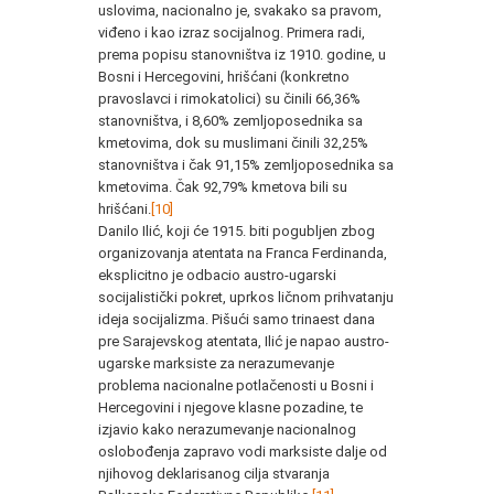
uslovima, nacionalno je, svakako sa pravom,
viđeno i kao izraz socijalnog. Primera radi,
prema popisu stanovništva iz 1910. godine, u
Bosni i Hercegovini, hrišćani (konkretno
pravoslavci i rimokatolici) su činili 66,36%
stanovništva, i 8,60% zemljoposednika sa
kmetovima, dok su muslimani činili 32,25%
stanovništva i čak 91,15% zemljoposednika sa
kmetovima. Čak 92,79% kmetova bili su
hrišćani.
[10]
Danilo Ilić, koji će 1915. biti pogubljen zbog
organizovanja atentata na Franca Ferdinanda,
eksplicitno je odbacio austro-ugarski
socijalistički pokret, uprkos ličnom prihvatanju
ideja socijalizma. Pišući samo trinaest dana
pre Sarajevskog atentata, Ilić je napao austro-
ugarske marksiste za nerazumevanje
problema nacionalne potlačenosti u Bosni i
Hercegovini i njegove klasne pozadine, te
izjavio kako nerazumevanje nacionalnog
oslobođenja zapravo vodi marksiste dalje od
njihovog deklarisanog cilja stvaranja