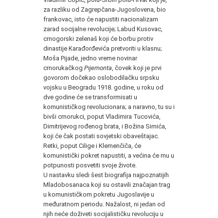
za razliku od Zagrepčana-Jugoslovena, bio
frankovac, isto će napustiti nacionalizam
zarad socijalne revolucije; Labud Kusovac,
crnogorski zelenaš koji će borbu protiv
dinastije Karađorđevića pretvoriti u klasnu;
Moša Pijade, jedno vreme novinar
crnorukačkog
Pijemonta
, čovek koji je prvi
govorom dočekao oslobodilačku srpsku
vojsku u Beogradu 1918. godine, u roku od
dve godine će se transformisati u
komunističkog revolucionara; a naravno, tu su i
bivši crnorukci, poput Vladimira Tucovića,
Dimitrijevog rođenog brata, i Božina Simića,
koji će čak postati sovjetski obaveštajac.
Retki, poput Cilige i Klemenčiča, će
komunistički pokret napustiti, a većina će mu u
potpunosti posvetiti svoje živote.
U nastavku sledi šest biografija najpoznatijih
Mladobosanaca koji su ostavili značajan trag
u komunističkom pokretu Jugoslavije u
međuratnom periodu. Nažalost, ni jedan od
njih neće doživeti socijalističku revoluciju u