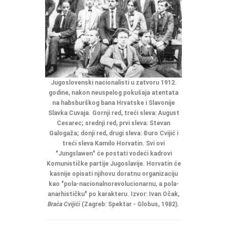
Jugoslovenski nacionalisti u zatvoru 1912.
godine, nakon neuspelog pokušaja atentata
na habsburškog bana Hrvatske i Slavonije
Slavka Cuvaja. Gornji red, treći sleva: August
Cesarec; srednji red, prvi sleva: Stevan
Galogaža; donji red, drugi sleva: Đuro Cvijić i
treći sleva Kamilo Horvatin. Svi ovi
"Jungslawen" će postati vodeći kadrovi
Komunističke partije Jugoslavije. Horvatin će
kasnije opisati njihovu doratnu organizaciju
kao "pola-nacionalnorevolucionarnu, a pola-
anarhističku" po karakteru. Izvor: Ivan Očak,
Braća Cvijići
(Zagreb: Spektar - Globus, 1982).