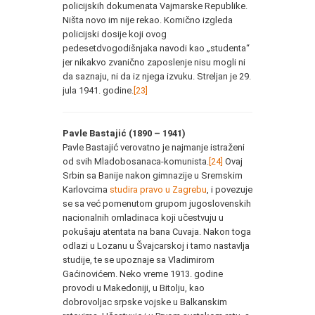
policijskih dokumenata Vajmarske Republike.
Ništa novo im nije rekao. Komično izgleda
policijski dosije koji ovog
pedesetdvogodišnjaka navodi kao „studenta“
jer nikakvo zvanično zaposlenje nisu mogli ni
da saznaju, ni da iz njega izvuku. Streljan je 29.
jula 1941. godine.
[23]
Pavle Bastajić (1890 – 1941)
Pavle Bastajić verovatno je najmanje istraženi
od svih Mladobosanaca-komunista.
[24]
Ovaj
Srbin sa Banije nakon gimnazije u Sremskim
Karlovcima
studira pravo u Zagrebu
, i povezuje
se sa već pomenutom grupom jugoslovenskih
nacionalnih omladinaca koji učestvuju u
pokušaju atentata na bana Cuvaja. Nakon toga
odlazi u Lozanu u Švajcarskoj i tamo nastavlja
studije, te se upoznaje sa Vladimirom
Gaćinovićem. Neko vreme 1913. godine
provodi u Makedoniji, u Bitolju, kao
dobrovoljac srpske vojske u Balkanskim