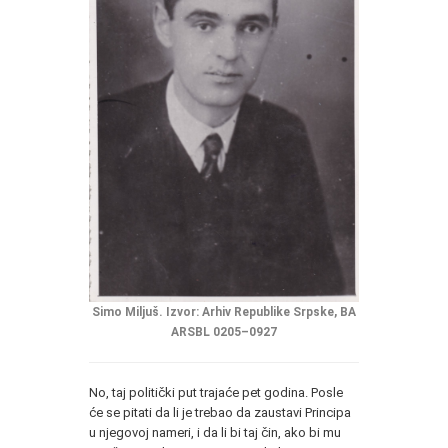
Simo Miljuš. Izvor: Arhiv Republike Srpske, BA
ARSBL 0205–0927
No, taj politički put trajaće pet godina. Posle
će se pitati da li je trebao da zaustavi Principa
u njegovoj nameri, i da li bi taj čin, ako bi mu