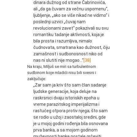
dinara dužnog od strane Čabrinovića,
ali „da ga čuvam za večnu uspomenu“,
ljubljenje, „ako se više nikad ne vidimo“ i
poslednji uzvici „čuvaj nam
revolucionarni zavet“ pokazivali su svu
romantiku tadanje aktivnosti, koja je
bila prosta i razumljiva, nimalo
čudnovata, smatrana kao dužnost, čiju
zamašnost i sudbonosnost niko od
nas ni slutiti nije mogao...“
[38]
Na kraju, Miljuš se miri sa turbulentnom
sudbinom koje mladići nisu bili svesni i
zaključuje:
„Zar sam ja kriv što sam član sadanje
ljudske generacije, koja deluje na
raskrsnici dvaju istoriskih epoha u
vreme parazitskog imperijalizma i
rastućeg otpora protiv njega; što sam
se rodio u užoj i zaostaloj sredini, gde
je u mojoj godini rođenja bila osnovana
prva banka, a sa mojom godinom
muževnosti banke postale grčeviti