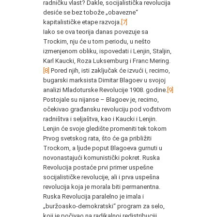
radničku vlast? Dakle, socijalistička revolucija
desiće se bez tobože „obavezne“
kapitalističke etape razvoja.
[7]
Iako se ova teorija danas povezuje sa
Trockim, nju će u tom periodu, u nešto
izmenjenom obliku, ispovedati i Lenjin, Staljin,
Karl Kaucki, Roza Luksemburg i Franc Mering.
[8]
Pored njih, isti zaključak će izvući i, recimo,
bugarski marksista Dimitar Blagoev u svojoj
analizi Mladoturske Revolucije 1908. godine.
[9]
Postojale su nijanse – Blagoev je, recimo,
očekivao građansku revoluciju pod vođstvom
radništva i seljaštva, kao i Kaucki i Lenjin.
Lenjin će svoje gledište promeniti tek tokom
Prvog svetskog rata, što će ga približiti
Trockom, a ljude poput Blagoeva gurnuti u
novonastajući komunistički pokret. Ruska
Revolucija postaće prvi primer uspešne
socijalističke revolucije, ali i prva uspešna
revolucija koja je morala biti permanentna.
Ruska Revolucija paralelno je imala i
„buržoasko-demokratski“ program za selo,
koji je počivao na radikalnoj redistribuciji