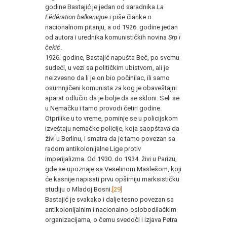
godine Bastajić je jedan od saradnika
La
Fédération balkanique
i piše članke o
nacionalnom pitanju, a od 1926. godine jedan
od autora i urednika komunističkih novina
Srp i
čekić
.
1926. godine, Bastajić napušta Beč, po svemu
sudeći, u vezi sa političkim ubistvom, ali je
neizvesno da li je on bio počinilac, ili samo
osumnjičeni komunista za kog je obaveštajni
aparat odlučio da je bolje da se skloni. Seli se
u Nemačku i tamo provodi četiri godine.
Otprilike u to vreme, pominje se u policijskom
izveštaju nemačke policije, koja saopštava da
živi u Berlinu, i smatra da je tamo povezan sa
radom antikolonijalne Lige protiv
imperijalizma. Od 1930. do 1934. živi u Parizu,
gde se upoznaje sa Veselinom Maslešom, koji
će kasnije napisati prvu opširniju marksističku
studiju o Mladoj Bosni.
[29]
Bastajić je svakako i dalje tesno povezan sa
antikolonijalnim i nacionalno-oslobodilačkim
organizacijama, o čemu svedoči i izjava Petra