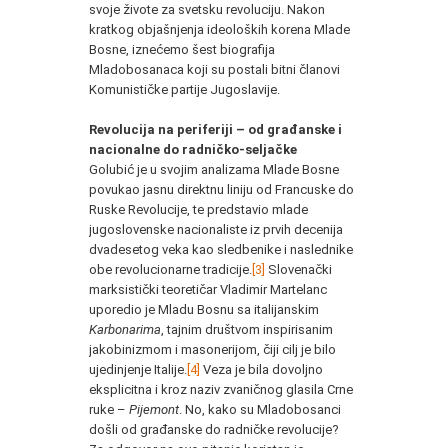
svoje živote za svetsku revoluciju. Nakon
kratkog objašnjenja ideoloških korena Mlade
Bosne, iznećemo šest biografija
Mladobosanaca koji su postali bitni članovi
Komunističke partije Jugoslavije.
Revolucija na periferiji – od građanske i
nacionalne do radničko-seljačke
Golubić je u svojim analizama Mlade Bosne
povukao jasnu direktnu liniju od Francuske do
Ruske Revolucije, te predstavio mlade
jugoslovenske nacionaliste iz prvih decenija
dvadesetog veka kao sledbenike i naslednike
obe revolucionarne tradicije.
[3]
Slovenački
marksistički teoretičar Vladimir Martelanc
uporedio je Mladu Bosnu sa italijanskim
Karbonarima
, tajnim društvom inspirisanim
jakobinizmom i masonerijom, čiji cilj je bilo
ujedinjenje Italije.
[4]
Veza je bila dovoljno
eksplicitna i kroz naziv zvaničnog glasila Crne
ruke –
Pijemont
. No, kako su Mladobosanci
došli od građanske do radničke revolucije?