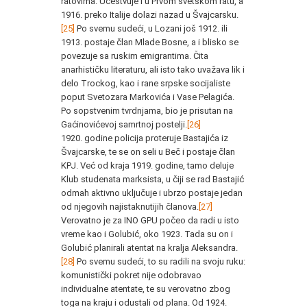
ratovima. Učestvuje i u Prvom svetskom ratu, a
1916. preko Italije dolazi nazad u Švajcarsku.
[25]
Po svemu sudeći, u Lozani još 1912. ili
1913. postaje član Mlade Bosne, a i blisko se
povezuje sa ruskim emigrantima. Čita
anarhističku literaturu, ali isto tako uvažava lik i
delo Trockog, kao i rane srpske socijaliste
poput Svetozara Markovića i Vase Pelagića.
Po sopstvenim tvrdnjama, bio je prisutan na
Gaćinovićevoj samrtnoj postelji.
[26]
1920. godine policija proteruje Bastajića iz
Švajcarske, te se on seli u Beč i postaje član
KPJ. Već od kraja 1919. godine, tamo deluje
Klub studenata marksista, u čiji se rad Bastajić
odmah aktivno uključuje i ubrzo postaje jedan
od njegovih najistaknutijih članova.
[27]
Verovatno je za INO GPU počeo da radi u isto
vreme kao i Golubić, oko 1923. Tada su on i
Golubić planirali atentat na kralja Aleksandra.
[28]
Po svemu sudeći, to su radili na svoju ruku:
komunistički pokret nije odobravao
individualne atentate, te su verovatno zbog
toga na kraju i odustali od plana. Od 1924.