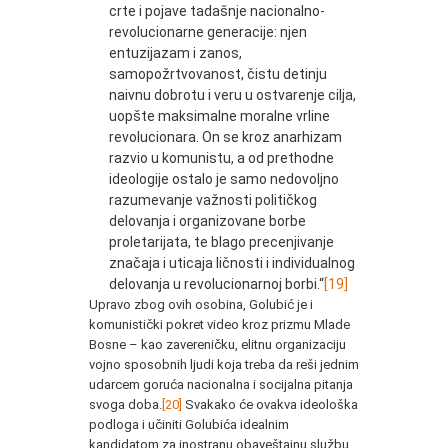
crte i pojave tadašnje nacionalno-
revolucionarne generacije: njen
entuzijazam i zanos,
samopožrtvovanost, čistu detinju
naivnu dobrotu i veru u ostvarenje cilja,
uopšte maksimalne moralne vrline
revolucionara. On se kroz anarhizam
razvio u komunistu, a od prethodne
ideologije ostalo je samo nedovoljno
razumevanje važnosti političkog
delovanja i organizovane borbe
proletarijata, te blago precenjivanje
značaja i uticaja ličnosti i individualnog
delovanja u revolucionarnoj borbi.“
[19]
Upravo zbog ovih osobina, Golubić je i
komunistički pokret video kroz prizmu Mlade
Bosne – kao zavereničku, elitnu organizaciju
vojno sposobnih ljudi koja treba da reši jednim
udarcem goruća nacionalna i socijalna pitanja
svoga doba.
[20]
Svakako će ovakva ideološka
podloga i učiniti Golubića idealnim
kandidatom za inostranu obaveštajnu službu