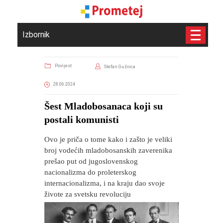
Izbornik
Povijest
Stefan Gužvica
28.06.2024
Šest Mladobosanaca koji su
postali komunisti
Ovo je priča o tome kako i zašto je veliki
broj vodećih mladobosanskih zaverenika
prešao put od jugoslovenskog
nacionalizma do proleterskog
internacionalizma, i na kraju dao svoje
živote za svetsku revoluciju