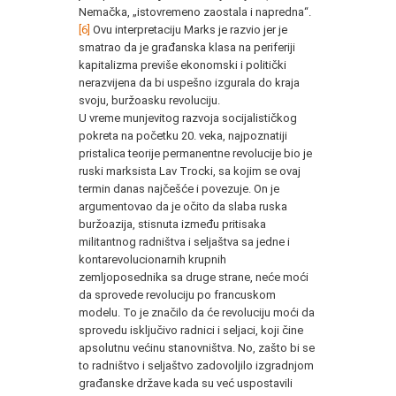
Nemačka, „istovremeno zaostala i napredna“.
[6]
Ovu interpretaciju Marks je razvio jer je
smatrao da je građanska klasa na periferiji
kapitalizma previše ekonomski i politički
nerazvijena da bi uspešno izgurala do kraja
svoju, buržoasku revoluciju.
U vreme munjevitog razvoja socijalističkog
pokreta na početku 20. veka, najpoznatiji
pristalica teorije permanentne revolucije bio je
ruski marksista Lav Trocki, sa kojim se ovaj
termin danas najčešće i povezuje. On je
argumentovao da je očito da slaba ruska
buržoazija, stisnuta između pritisaka
militantnog radništva i seljaštva sa jedne i
kontarevolucionarnih krupnih
zemljoposednika sa druge strane, neće moći
da sprovede revoluciju po francuskom
modelu. To je značilo da će revoluciju moći da
sprovedu isključivo radnici i seljaci, koji čine
apsolutnu većinu stanovništva. No, zašto bi se
to radništvo i seljaštvo zadovoljilo izgradnjom
građanske države kada su već uspostavili