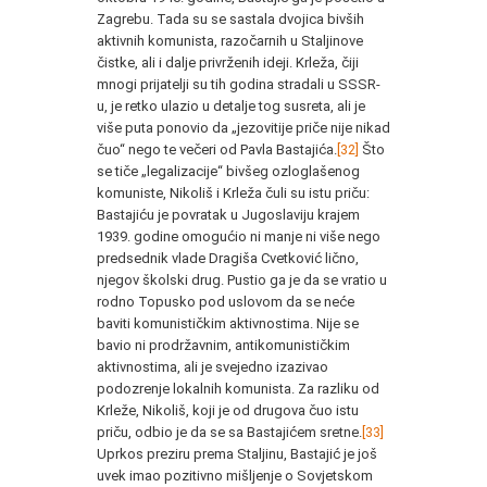
Zagrebu. Tada su se sastala dvojica bivših
aktivnih komunista, razočarnih u Staljinove
čistke, ali i dalje privrženih ideji. Krleža, čiji
mnogi prijatelji su tih godina stradali u SSSR-
u, je retko ulazio u detalje tog susreta, ali je
više puta ponovio da „jezovitije priče nije nikad
čuo“ nego te večeri od Pavla Bastajića.
[32]
Što
se tiče „legalizacije“ bivšeg ozloglašenog
komuniste, Nikoliš i Krleža čuli su istu priču:
Bastajiću je povratak u Jugoslaviju krajem
1939. godine omogućio ni manje ni više nego
predsednik vlade Dragiša Cvetković lično,
njegov školski drug. Pustio ga je da se vratio u
rodno Topusko pod uslovom da se neće
baviti komunističkim aktivnostima. Nije se
bavio ni prodržavnim, antikomunističkim
aktivnostima, ali je svejedno izazivao
podozrenje lokalnih komunista. Za razliku od
Krleže, Nikoliš, koji je od drugova čuo istu
priču, odbio je da se sa Bastajićem sretne.
[33]
Uprkos preziru prema Staljinu, Bastajić je još
uvek imao pozitivno mišljenje o Sovjetskom