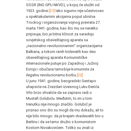
SSSR (INO GPU NKVD), u kojoj će služiti od
1923. godine.
[21]
Iako sigurno nije učestvovao
u spektakularnim akcijama poput ubistva
Trockog i organizovanja vojnog prevrata 27.
marta 1941. godine, kao što mu se neretko
pripisuje, bio je bitna ličnost za saradnju
sovjetskog obaveštajnog aparata sa
„nacionalno-revolucionarnim“ organizacijama
Balkana, a tokom ranih tridesetih kao deo
obaveštajnog aparata Komunističke
internacionale putuje po Zapadnoj i Južnoj
Evropi i obučava tamošnje komuniste za
ilegalnu revolucionarnu borbu.
[22]
U junu 1941. godine, beogradski Gestapo
uhapsiće na Zvezdari izvesnog Luku Đerića.
Vrlo brzo shvatiće da se zapravo radi o
Mustafi Golubiću. Međutim, to im u tom
trenutku nije mnogo značilo. Golubić je
priznao ono što su mogli da mu dokažu, ali to
nije bilo mnogo: da je krajem dvadesetih bio u
Berlinu i da se tamo družio s komunistom
Kostom Novakovićem. Toliko su znali iz