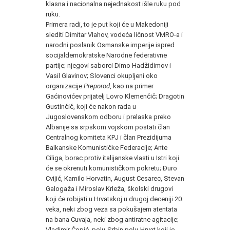
klasna i nacionalna nejednakost išle ruku pod
ruku.
Primera radi, to je put koji će u Makedoniji
slediti Dimitar Vlahov, vodeća ličnost VMRO-a i
narodni poslanik Osmanske imperije ispred
socijaldemokratske Narodne federativne
partije; njegovi saborci Dimo Hadžidimov i
Vasil Glavinov; Slovenci okupljeni oko
organizacije
Preporod
, kao na primer
Gaćinovićev prijatelj Lovro Klemenčič; Dragotin
Gustinčič, koji će nakon rada u
Jugoslovenskom odboru i prelaska preko
Albanije sa srpskom vojskom postati član
Centralnog komiteta KPJ i član Prezidijuma
Balkanske Komunističke Federacije; Ante
Ciliga, borac protiv italijanske vlasti u Istri koji
će se okrenuti komunističkom pokretu; Đuro
Cvijić, Kamilo Horvatin, August Cesarec, Stevan
Galogaža i Miroslav Krleža, školski drugovi
koji će robijati u Hrvatskoj u drugoj deceniji 20.
veka, neki zbog veza sa pokušajem atentata
na bana Cuvaja, neki zbog antiratne agitacije;
Vladimir Ćopić, polu-Srbin polu-Hrvat koji je,