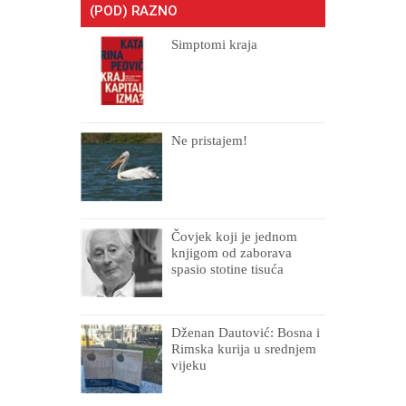
(POD) RAZNO
Simptomi kraja
Ne pristajem!
Čovjek koji je jednom
knjigom od zaborava
spasio stotine tisuća
drugih, prokletih i
uništenih
Dženan Dautović: Bosna i
Rimska kurija u srednjem
vijeku