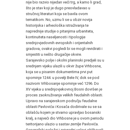
nije bio razvio nijedan veći trg, a kamo li grad,
što je stav koji je dugo preovladavao u
stručnoj literaturi koja se bavila ovom
tematikom. No, uzmu li se u obzir novija
historijska i arheološka istraživanja te
naprednije studije o pitanjima urbaniteta,
kontinuiteta naseljenosti i tipologije
srednjovjedovnih evropskih i orijentalnih
gradova, ovakvi pogledi bi se mogli revidirati i
smjestiti u nešto drugačije okvire.
Sarajevsko polje i okolni planinski predjeli su u
srednjem vijeku ulazili u okvir župe Vrhbosne,
koja se u pisanim dokumentima prvi put
spominje 1244. u povelji Bele IV, dok se pod
nazivom Vrhbosanje spominje već 1296. Do
XV vijeka u srednjovjekovnoj Bosni dovršen je
proces zaokruživanja velikih feudalnih oblasti.
Upravo na sarajevskom području feudalne
oblasti Pavlovića i Kosača dodirivale su se sa
oblašću kojem je stvarno upravljao bosanski
kralj, a najveći dio Vrhbosne je u ovom periodu
teritorijano ulazio u sastav
zemlje
Pavlovića.
Geografski položaj i privredni uslovi oblikovali