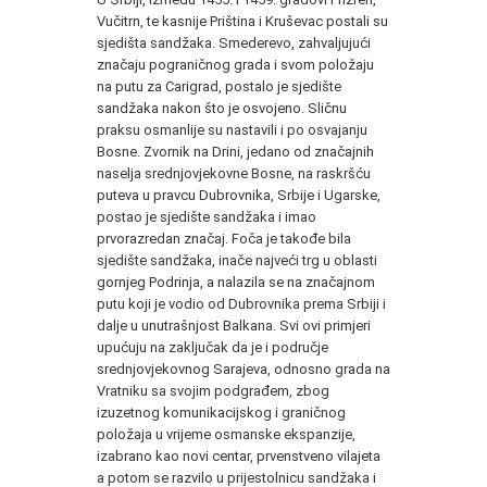
Vučitrn, te kasnije Priština i Kruševac postali su
sjedišta sandžaka. Smederevo, zahvaljujući
značaju pograničnog grada i svom položaju
na putu za Carigrad, postalo je sjedište
sandžaka nakon što je osvojeno. Sličnu
praksu osmanlije su nastavili i po osvajanju
Bosne. Zvornik na Drini, jedano od značajnih
naselja srednjovjekovne Bosne, na raskršću
puteva u pravcu Dubrovnika, Srbije i Ugarske,
postao je sjedište sandžaka i imao
prvorazredan značaj. Foča je takođe bila
sjedište sandžaka, inače najveći trg u oblasti
gornjeg Podrinja, a nalazila se na značajnom
putu koji je vodio od Dubrovnika prema Srbiji i
dalje u unutrašnjost Balkana. Svi ovi primjeri
upućuju na zaključak da je i područje
srednjovjekovnog Sarajeva, odnosno grada na
Vratniku sa svojim podgrađem, zbog
izuzetnog komunikacijskog i graničnog
položaja u vrijeme osmanske ekspanzije,
izabrano kao novi centar, prvenstveno vilajeta
a potom se razvilo u prijestolnicu sandžaka i