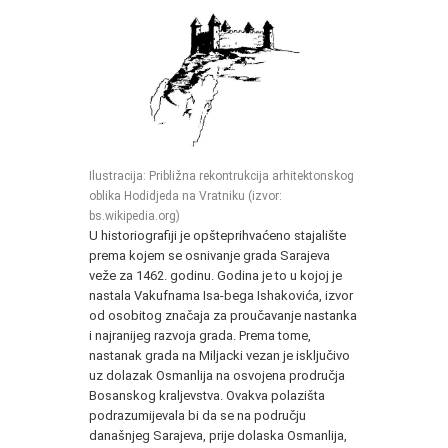
Ilustracija: Približna rekontrukcija arhitektonskog
oblika Hodidjeda na Vratniku (izvor:
bs.wikipedia.org)
U historiografiji je opšteprihvaćeno stajalište
prema kojem se osnivanje grada Sarajeva
veže za 1462. godinu. Godina je to u kojoj je
nastala Vakufnama Isa-bega Ishakovića, izvor
od osobitog značaja za proučavanje nastanka
i najranijeg razvoja grada. Prema tome,
nastanak grada na Miljacki vezan je isključivo
uz dolazak Osmanlija na osvojena prodručja
Bosanskog kraljevstva. Ovakva polazišta
podrazumijevala bi da se na području
današnjeg Sarajeva, prije dolaska Osmanlija,