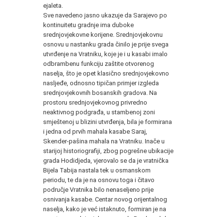
ejaleta.
Sve navedeno jasno ukazuje da Sarajevo po
kontinuitetu gradnje ima duboke
srednjovjekovne korijene. Srednjovjekovnu
osnovu u nastanku grada činilo je prije svega
utvrđenje na Vratniku, koje je i u kasabi imalo
odbrambenu funkciju zaštite otvorenog
naselja, što je opet klasično srednjovjekovno
nasljeđe, odnosno tipičan primjer izgleda
srednjovjekovnih bosanskih gradova. Na
prostoru srednjovjekovnog privredno
neaktivnog podgrađa, u stambenoj zoni
smještenoj u blizini utvrđenja, bila je formirana
i jedna od prvih mahala kasabe Saraj,
Skender-pašina mahala na Vratniku. Inače u
starijoj historiografiji, zbog pogrešne ubikacije
grada Hodidjeda, vjerovalo se da je vratnička
Bijela Tabija nastala tek u osmanskom
periodu, te da je na osnovu toga i čitavo
područje Vratnika bilo nenaseljeno prije
osnivanja kasabe. Centar novog orijentalnog
naselja, kako je već istaknuto, formiran je na