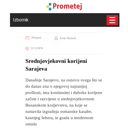
Izbornik
Povijest
Amar Đulović
12.12.2016
Srednjovjekovni korijeni
Sarajeva
Današnje Sarajevo, na osnovu svega što se
do danas zna o njegovoj najranijoj
prošlosti, ima kontinuitet i duboke korijene
začete i razvijene u srednjovjekovnom
Bosanskom kraljevstvu, na koje se
nastavila izgradnja osmanske kasabe,
kasnijeg šehera, te grada u modernom
smislu