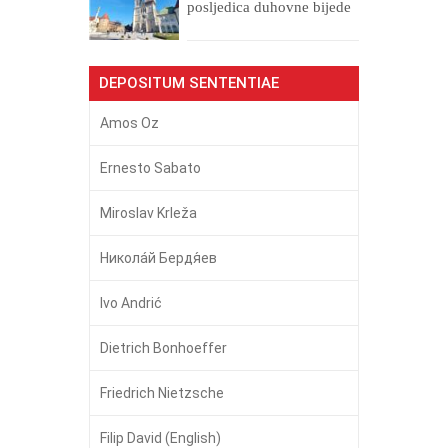
posljedica duhovne bijede
DEPOSITUM SENTENTIAE
Amos Oz
Ernesto Sabato
Miroslav Krleža
Никола́й Бердя́ев
Ivo Andrić
Dietrich Bonhoeffer
Friedrich Nietzsche
Filip David (English)