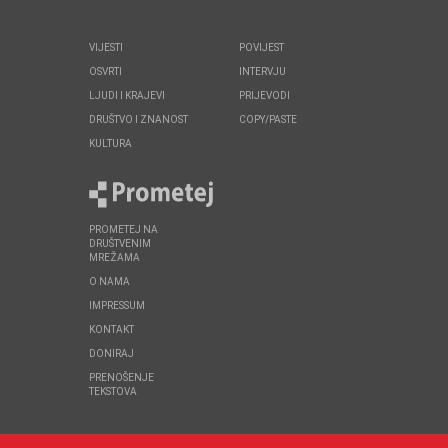
VIJESTI
POVIJEST
OSVRTI
INTERVJU
LJUDI I KRAJEVI
PRIJEVODI
DRUŠTVO I ZNANOST
COPY/PASTE
KULTURA
PROMETEJ NA
DRUŠTVENIM
MREŽAMA
O NAMA
IMPRESSUM
KONTAKT
DONIRAJ
PRENOŠENJE
TEKSTOVA