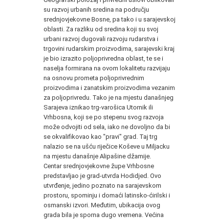
su razvoj urbanih sredina na području
srednjovjekovne Bosne, pa tako i u sarajevskoj
oblasti. Za razliku od sredina koji su svoj
urbani razvoj dugovali razvoju rudarstva i
trgovini rudarskim proizvodima, sarajevski kraj
je bio izrazito poljoprivredna oblast, te se i
naselja formirana na ovom lokalitetu razvijaju
na osnovu prometa poljoprivrednim
proizvodima i zanatskim proizvodima vezanim
za poljoprivredu. Tako je na mjestu današnjeg
Sarajeva iznikao trg-varošica Utornik ili
Vrhbosna, koji se po stepenu svog razvoja
može odvojiti od sela, iako ne dovoljno da bi
se okvalifikovao kao "pravi" grad. Taj trg
nalazio se na ušću riječice Koševe u Miljacku
na mjestu današnje Alipašine džamije.
Centar srednjovjekovne župe Vrhbosne
predstavljao je grad-utvrda Hodidjed. Ovo
utvrđenje, jedino poznato na sarajevskom
prostoru, spominju i domaći latinsko-ćirilski i
osmanski izvori. Međutim, ubikacija ovog
grada bila je sporna dugo vremena. Većina