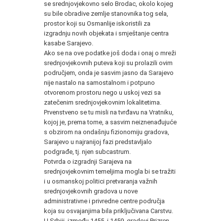
se srednjovjekovno selo Brodac, okolo kojeg
su bile obradive zemlje stanovnika tog sela,
prostor koji su Osmanlije iskoristili za
izgradnju novih objekata i smještanje centra
kasabe Sarajevo.
Ako se na ove podatke još doda i onaj o mreži
srednjovjekovnih puteva koji su prolazili ovim
područjem, onda je sasvim jasno da Sarajevo
nije nastalo na samostalnom i potpuno
otvorenom prostoru nego u uskoj vezi sa
zatečenim srednjovjekovnim lokalitetima.
Prvenstveno se tu misli na tvrđavu na Vratniku,
kojoj je, prema tome, a sasvim neiznenađujuće
s obzirom na ondašnju fizionomiju gradova,
Sarajevo u najranijoj fazi predstavljalo
podgrađe, tj. njen subcastrum.
Potvrda o izgradnji Sarajeva na
srednjovjekovnim temeljima mogla bi se tražiti
i u osmanskoj politici pretvaranja važnih
srednjovjekovnih gradova u nove
administrativne i privredne centre područja
koja su osvajanjima bila priključivana Carstvu.
U Srbiji, između 1455. i 1459. gradovi Prizren,