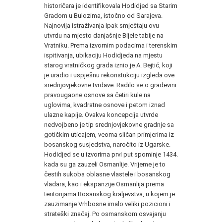
historičara je identifikovala Hodidjed sa Starim
Gradom u Bulozima, istočno od Sarajeva.
Najnovija istraživanja ipak smještaju ovu
utvrdu na mjesto danjašnje Bijele tabije na
Vratniku. Prema izvornim podacima i terenskim
ispitivanja, ubikaciju Hodidjeda na mjestu
starog vratničkog grada iznio je A. Bejtić, koji
je uradio i uspješnu rekonstukciju izgleda ove
srednjovjekovne tvrđave. Radilo se o građevini
pravougaone osnove sa četiri kule na
uglovima, kvadratne osnove i petom iznad
ulazne kapije. Ovakva koncepcija utvrde
nedvojbeno je tip srednjovjekovne gradnje sa
gotičkim uticajem, veoma sličan primjerima iz
bosanskog susjedstva, naročito iz Ugarske.
Hodidjed se u izvorima prvi put spominje 1434.
kada su ga zauzeli Osmanlije. Vrijeme je to
čestih sukoba oblasne vlastele i bosanskog
vladara, kao i ekspanzije Osmanlija prema
teritorijama Bosanskog kraljevstva, u kojem je
zauzimanje Vrhbosne imalo veliki pozicioni i
strateški značaj. Po osmanskom osvajanju