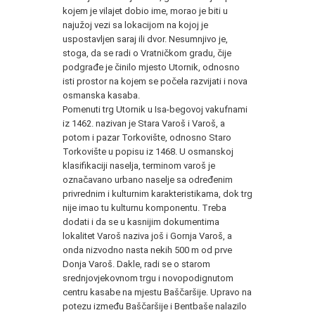
kojem je vilajet dobio ime, morao je biti u
najužoj vezi sa lokacijom na kojoj je
uspostavljen saraj ili dvor. Nesumnjivo je,
stoga, da se radi o Vratničkom gradu, čije
podgrađe je činilo mjesto Utornik, odnosno
isti prostor na kojem se počela razvijati i nova
osmanska kasaba.
Pomenuti trg Utornik u Isa-begovoj vakufnami
iz 1462. nazivan je Stara Varoš i Varoš, a
potom i pazar Torkovište, odnosno Staro
Torkovište u popisu iz 1468. U osmanskoj
klasifikaciji naselja, terminom varoš je
označavano urbano naselje sa određenim
privrednim i kulturnim karakteristikama, dok trg
nije imao tu kulturnu komponentu. Treba
dodati i da se u kasnijim dokumentima
lokalitet Varoš naziva još i Gornja Varoš, a
onda nizvodno nasta nekih 500 m od prve
Donja Varoš. Dakle, radi se o starom
srednjovjekovnom trgu i novopodignutom
centru kasabe na mjestu Baščaršije. Upravo na
potezu između Baščaršije i Bentbaše nalazilo