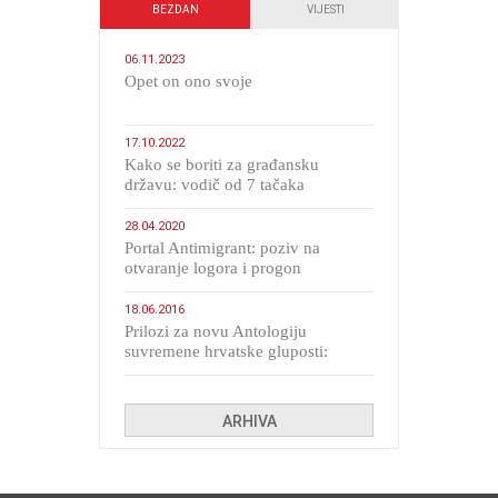
BEZDAN
VIJESTI
06.11.2023
​Opet on ono svoje
17.10.2022
Kako se boriti za građansku
državu: vodič od 7 tačaka
28.04.2020
Portal Antimigrant: poziv na
otvaranje logora i progon
migranata poput bijesnih kerova
18.06.2016
Prilozi za novu Antologiju
suvremene hrvatske gluposti:
Kolinda i ekipa o navijačkim
huliganima
ARHIVA