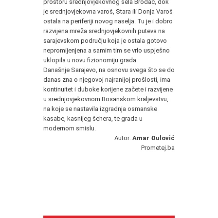
prostoru srednjovjekovnog sela Brodac, dok
je srednjovjekovna varoš, Stara ili Donja Varoš
ostala na periferiji novog naselja. Tu je i dobro
razvijena mreža srednjovjekovnih puteva na
sarajevskom području koja je ostala gotovo
nepromijenjena a samim tim se vrlo uspješno
uklopila u novu fizionomiju grada.
Današnje Sarajevo, na osnovu svega što se do
danas zna o njegovoj najranijoj prošlosti, ima
kontinuitet i duboke korijene začete i razvijene
u srednjovjekovnom Bosanskom kraljevstvu,
na koje se nastavila izgradnja osmanske
kasabe, kasnijeg šehera, te grada u
modernom smislu.
Autor:
Amar Đulović
Prometej.ba