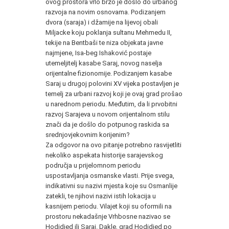
ovog prostora vrlo brzo je došlo do urbanog
razvoja na novim osnovama. Podizanjem
dvora (saraja) i džamije na lijevoj obali
Miljacke koju poklanja sultanu Mehmedu II,
tekije na Bentbaši te niza objekata javne
najmjene, Isa-beg Ishaković postaje
utemeljitelj kasabe Saraj, novog naselja
orijentalne fizionomije. Podizanjem kasabe
Saraj u drugoj polovini XV vijeka postavljen je
temelj za urbani razvoj koji je ovaj grad prošao
u narednom periodu. Međutim, da li prvobitni
razvoj Sarajeva u novom orijentalnom stilu
znači da je došlo do potpunog raskida sa
srednjovjekovnim korijenim?
Za odgovor na ovo pitanje potrebno rasvijetliti
nekoliko aspekata historije sarajevskog
područja u prijelomnom periodu
uspostavljanja osmanske vlasti. Prije svega,
indikativni su nazivi mjesta koje su Osmanlije
zatekli, te njihovi nazivi istih lokacija u
kasnijem periodu. Vilajet koji su oformili na
prostoru nekadašnje Vrhbosne nazivao se
Hodidjed ili Saraj. Dakle, grad Hodidjed po