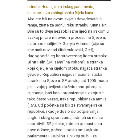
Leinster House, dom irskog parlamenta,
inspiracija za vašingtonsku Bijelu kuću
Ako ste bili na ovom svijetu devedesetih ili
ranije, znate za jednu irsku stranku: Sinn Féin.
Bile su to dvije nezaobilazne riječi na irskom u
svakoj priči o mirovnom procesu na Sjeveru,
uz prepoznatljivi lik Gerryja Adamsa (čije su
ime naši novinari čitali vukovski, Geri),
dugogodišnjeg kontroverznog lidera stranke.
Sinn Féin
(„Mi sami“ na irskom) je stranka
koja djeluje na cijelom otoku, najjača stranka
ljevice u Republici i najjača nacionalistička
stranka na Sjeveru. SF postoji od 1905, mada
je u svojoj povijesti doživio mnogobrojna
cijepanja, baš kao i organizacija uz koju se
tako često vezao, Irska republikanska armija
(IRA). Od početka su bili za stvaranje irske
republike, i kad je došlo do potpisivanja
anglo-irskog sporazuma, odmah su mu se
usprotivili. SF je tako, odmah po nastanku
nove države, počeo s politikom bojkota
parlamenta u Dublinu. Oni koji su bili za