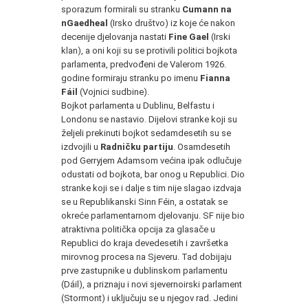
sporazum formirali su stranku
Cumann na
nGaedheal
(Irsko društvo) iz koje će nakon
decenije djelovanja nastati
Fine Gael
(Irski
klan), a oni koji su se protivili politici bojkota
parlamenta, predvođeni de Valerom 1926.
godine formiraju stranku po imenu
Fianna
Fáil
(Vojnici sudbine).
Bojkot parlamenta u Dublinu, Belfastu i
Londonu se nastavio. Dijelovi stranke koji su
željeli prekinuti bojkot sedamdesetih su se
izdvojili u
Radničku partiju
. Osamdesetih
pod Gerryjem Adamsom većina ipak odlučuje
odustati od bojkota, bar onog u Republici. Dio
stranke koji se i dalje s tim nije slagao izdvaja
se u Republikanski Sinn Féin, a ostatak se
okreće parlamentarnom djelovanju. SF nije bio
atraktivna politička opcija za glasače u
Republici do kraja devedesetih i završetka
mirovnog procesa na Sjeveru. Tad dobijaju
prve zastupnike u dublinskom parlamentu
(Dáil), a priznaju i novi sjevernoirski parlament
(Stormont) i uključuju se u njegov rad. Jedini