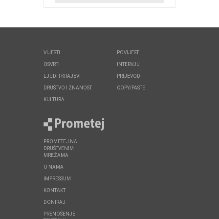
VIJESTI
POVIJEST
OSVRTI
INTERVJU
LJUDI I KRAJEVI
PRIJEVODI
DRUŠTVO I ZNANOST
COPY/PASTE
KULTURA
PROMETEJ NA
DRUŠTVENIM
MREŽAMA
O NAMA
IMPRESSUM
KONTAKT
DONIRAJ
PRENOŠENJE