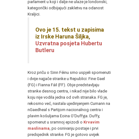
parlament u koji i dalje ne ulaze je londonski,
kategorički odbijajući zakletvu na odanost
Kraljici.
Ovo je 15. tekst u zapisima
iz Irske Haruna Šiljka,
Uzvratna posjeta Hubertu
Butleru
Kroz priču o Sinn Féinu smo uspjeli spomenuti
i dvije najjače stranke u Republici: Fine Gael
(FG) i Fianna Fáil (FF). Obje predstavljaju
stranke desnog centra, i nikad nije bilo vlade
koju nije vodila jedna od ovih stranaka. FG je,
rekosmo već, nastala ujedinjenjem Cumann na
nGaedheal s Partijom nacionalnog centra i
plavim košuljama Eoina O'Duffyja. Duffy,
spomenut u sramnoj epizodi o
Krvavim
maslinama
, po osnivanju postaje i prvi
predsjednik stranke. FG je gotovo uvijek