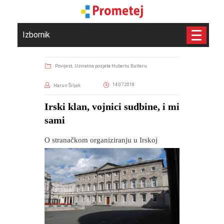
Izbornik
Povijest,
Uzvratna posjeta Hubertu Butleru
14.07.2018
Harun Šiljak
Irski klan, vojnici sudbine, i mi
sami
O stranačkom organiziranju u Irskoj