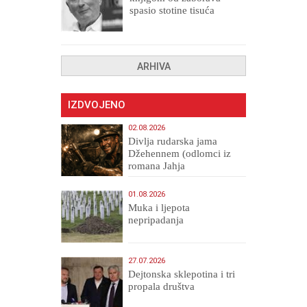
spasio stotine tisuća
drugih, prokletih i
uništenih
ARHIVA
IZDVOJENO
02.08.2026
Divlja rudarska jama
Džehennem (odlomci iz
romana Jahja
Veličanstveni)
01.08.2026
Muka i ljepota
nepripadanja
27.07.2026
Dejtonska sklepotina i tri
propala društva