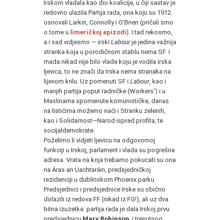
Irskom vladala kao dio koalicije, u čiji sastav je
redovno ulazila Partija rada, ona koju su 1912.
osnovali Larkin, Connolly i O'Brien (pričali smo
o tome u
limeričkoj epizodi
). I tad rekosmo,
a i sad vidjesmo — irski
Labour
je jedina važnija
stranka koja u porodičnom stablu nema SF. I
mada nikad nije bilo vlade koju je vodila irska
ljevica, to ne znači da Irska nema stranaka na
lijevom krilu. Uz pomenuti SF i
Labour
, kao i
manjih partija poput radničke (Workers') i u
Maslinama spomenute komunističke, danas
na listićima možemo naći i Stranku zelenih,
kao i Solidarnost—Narod ispred profita, te
socijaldemokrate.
Poželimo li vidjeti ljevicu na odgovornoj
funkciji u Irskoj, parlament i vlada su pogrešna
adresa. Vrata na koja trebamo pokucati su ona
na Áras an Uachtaráin, predsjedničkoj
rezidenciji u dublinskom Phoenix parku.
Predsjednici i predsjednice Irske su obično
dolazili iz redova FF (nikad iz FG!), ali uz dva
bitna izuzetka: partija rada je dala Irskoj prvu
predsjednicu
Mary Robinson
, i trenutnog