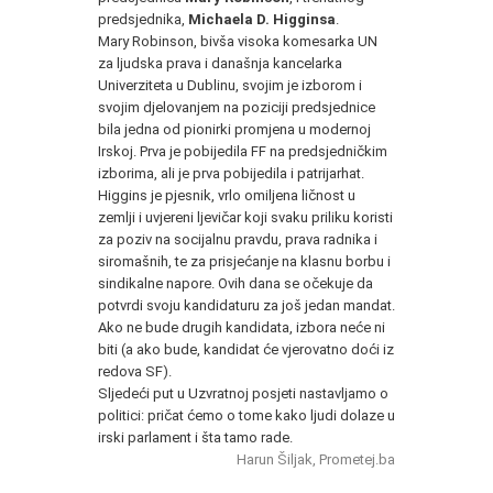
predsjednika,
Michaela D. Higginsa
.
Mary Robinson, bivša visoka komesarka UN
za ljudska prava i današnja kancelarka
Univerziteta u Dublinu, svojim je izborom i
svojim djelovanjem na poziciji predsjednice
bila jedna od pionirki promjena u modernoj
Irskoj. Prva je pobijedila FF na predsjedničkim
izborima, ali je prva pobijedila i patrijarhat.
Higgins je pjesnik, vrlo omiljena ličnost u
zemlji i uvjereni ljevičar koji svaku priliku koristi
za poziv na socijalnu pravdu, prava radnika i
siromašnih, te za prisjećanje na klasnu borbu i
sindikalne napore. Ovih dana se očekuje da
potvrdi svoju kandidaturu za još jedan mandat.
Ako ne bude drugih kandidata, izbora neće ni
biti (a ako bude, kandidat će vjerovatno doći iz
redova SF).
Sljedeći put u Uzvratnoj posjeti nastavljamo o
politici: pričat ćemo o tome kako ljudi dolaze u
irski parlament i šta tamo rade.
Harun Šiljak, Prometej.ba