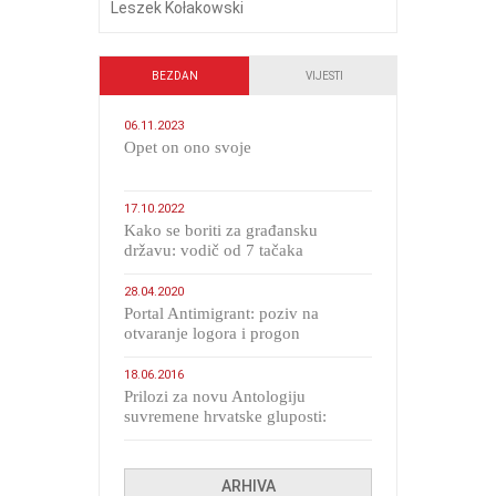
Leszek Kołakowski
BEZDAN
VIJESTI
06.11.2023
​Opet on ono svoje
17.10.2022
Kako se boriti za građansku
državu: vodič od 7 tačaka
28.04.2020
Portal Antimigrant: poziv na
otvaranje logora i progon
migranata poput bijesnih kerova
18.06.2016
Prilozi za novu Antologiju
suvremene hrvatske gluposti:
Kolinda i ekipa o navijačkim
huliganima
ARHIVA