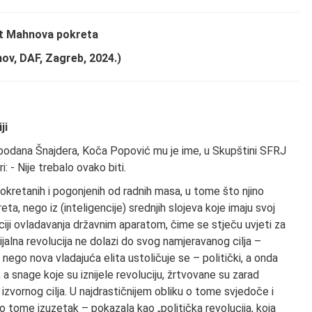
st Mahnova pokreta
nov, DAF, Zagreb, 2024.)
ji
lobodana Šnajdera, Koča Popović mu je ime, u Skupštini SFRJ
: - Nije trebalo ovako biti.
 pokretanih i pogonjenih od radnih masa, u tome što njino
a, nego iz (inteligencije) srednjih slojeva koje imaju svoj
biciji ovladavanja državnim aparatom, čime se stječu uvjeti za
cijalna revolucija ne dolazi do svog namjeravanog cilja –
nego nova vladajuća elita ustoličuje se – politički, a onda
a snage koje su iznijele revoluciju, žrtvovane su zarad
izvornog cilja. U najdrastičnijem obliku o tome svjedoče i
po tome izuzetak – pokazala kao „politička revolucija, koja