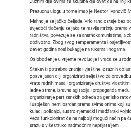
Južnim dijelovima te skupine djelovat će na liniji 
Presudnu ulogu u tome imao je Nestor Ivanovič Ma
Mahno je seljačko čeljade. Vrlo rano ostaje bez o
svjedoči tlačenju seljaka te razvija mržnju prema 
radništva, povezuje se sa anarhokomunistima, a z
doživotno. Zbog svog temperamenta i osjetljivos
devet godina nosi bukagije na rukama i nogama.
Oslobođen je u vrijeme revolucije i vraća se u rodn
Stekavši potrebna znanja i vještine iz raznih obl
posve jasan cilj: organizirati seljaštvo za proved
vrata radnih masa i organiziranje društva vlastiti
jedne strane, izravna agitacija i propaganda među
organiziranje partizanskih odreda za gerilsko rato
i uspješan; nemilosrdan prema svima onima koji su se
kulaci, policajci, austro-njemački i madžarski vojnic
veza funkcionirat će na najbolji mogući način pa će
srazu s višestruko nadmoćnim neprijateljem.