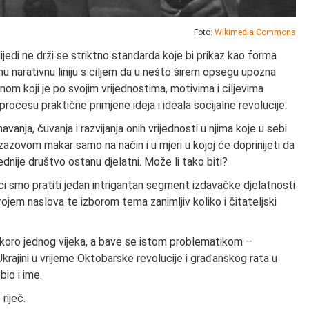
Foto:
Wikimedia Commons
lijedi ne drži se striktno standarda koje bi prikaz kao forma
nu narativnu liniju s ciljem da u nešto širem opsegu upozna
nom koji je po svojim vrijednostima, motivima i ciljevima
rocesu praktične primjene ideja i ideala socijalne revolucije.
vanja, čuvanja i razvijanja onih vrijednosti u njima koje u sebi
izazovom makar samo na način i u mjeri u kojoj će doprinijeti da
vednije društvo ostanu djelatni. Može li tako biti?
lici smo pratiti jedan intrigantan segment izdavačke djelatnosti
 brojem naslova te izborom tema zanimljiv koliko i čitateljski
 skoro jednog vijeka, a bave se istom problematikom –
krajini u vrijeme Oktobarske revolucije i građanskog rata u
io i ime.
riječ.