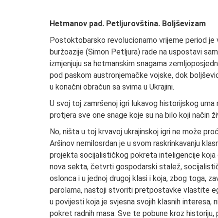
Hetmanov pad. Petljurovština. Boljševizam
Postoktobarsko revolucionarno vrijeme period je vr
buržoazije (Simon Petljura) rade na uspostavi sa
izmjenjuju sa hetmanskim snagama zemljoposjedni
pod paskom austronjemačke vojske, dok boljševici 
u konačni obračun sa svima u Ukrajini.
U svoj toj zamršenoj igri lukavog historijskog uma
protjera sve one snage koje su na bilo koji način ž
No, ništa u toj krvavoj ukrajinskoj igri ne može pr
Aršinov nemilosrdan je u svom raskrinkavanju klasn
projekta socijalističkog pokreta inteligencije koja
nova sekta, četvrti gospodarski stalež, socijalist
oslonca i u jednoj drugoj klasi i koja, zbog toga, z
parolama, nastoji stvoriti pretpostavke vlastite e
u povijesti koja je svjesna svojih klasnih interesa
pokret radnih masa. Sve te pobune kroz historiju, p