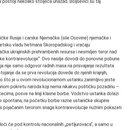
postoji nekoliko stoljeća unazad. Boljševici su taj
ke Rusije i carske Njemačke (sile Osovine) njemačke i
ionetsku vladu hetmana Skoropadskog i vraćaju
ačka ukrajinskih prehrambenih resursa i nesmiljen teror nad
ske kontrarevolucije“. Ovo nasilje dovodi do ponovne pobune
ja nije samo odgovor radnih masa na prisvajanje rezultata
stojanje da se prva revolucija dovede do njenih krajnjih,
Ono što je u ovom revolucionarnom ustanku zanimljivo jeste
ranom pokretu naroda koji nema nikakvu političku pozadinu –
očecima, posve na liniji klasne borbe. Vodstvo ustanka dolazi
sve spontana, na početku borbe razne ustaničke skupine
će s pojačanim terorom snaga kontrarevolucije nužnim pokazati
.
doći će pod kontrolu nacionalnih „petljurovaca“, a samo u