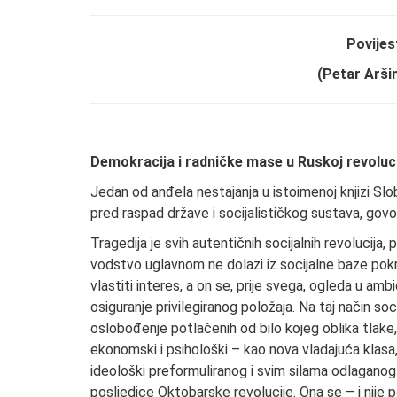
Povije
(Petar Arši
Demokracija i radničke mase u Ruskoj revoluci
Jedan od anđela nestajanja u istoimenoj knjizi S
pred raspad države i socijalističkog sustava, govori
Tragedija je svih autentičnih socijalnih revolucija,
vodstvo uglavnom ne dolazi iz socijalne baze pokret
vlastiti interes, a on se, prije svega, ogleda u am
osiguranje privilegiranog položaja. Na taj način so
oslobođenje potlačenih od bilo kojeg oblika tlake, 
ekonomski i psihološki – kao nova vladajuća klasa, 
ideološki preformuliranog i svim silama odlaganog 
posljedice Oktobarske revolucije. Ona se – i nije 