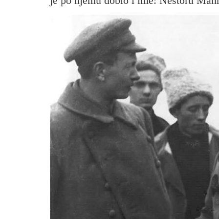
je po njemu dobio i ime: Nestoru Mah