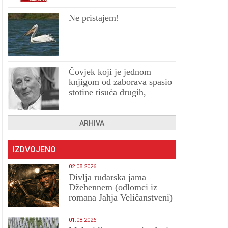
Ne pristajem!
Čovjek koji je jednom
knjigom od zaborava spasio
stotine tisuća drugih,
prokletih i uništenih
ARHIVA
IZDVOJENO
02.08.2026
Divlja rudarska jama
Džehennem (odlomci iz
romana Jahja Veličanstveni)
01.08.2026