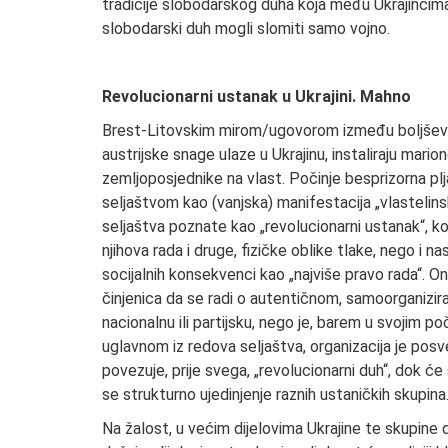
tradicije slobodarskog duha koja među Ukrajincima 
slobodarski duh mogli slomiti samo vojno.
Revolucionarni ustanak u Ukrajini. Mahno
Brest-Litovskim mirom/ugovorom između boljševič
austrijske snage ulaze u Ukrajinu, instaliraju mar
zemljoposjednike na vlast. Počinje besprizorna plj
seljaštvom kao (vanjska) manifestacija „vlastelin
seljaštva poznate kao „revolucionarni ustanak“, ko
njihova rada i druge, fizičke oblike tlake, nego i na
socijalnih konsekvenci kao „najviše pravo rada“. 
činjenica da se radi o autentičnom, samoorganizi
nacionalnu ili partijsku, nego je, barem u svojim p
uglavnom iz redova seljaštva, organizacija je po
povezuje, prije svega, „revolucionarni duh“, dok 
se strukturno ujedinjenje raznih ustaničkih skupina
Na žalost, u većim dijelovima Ukrajine te skupine 