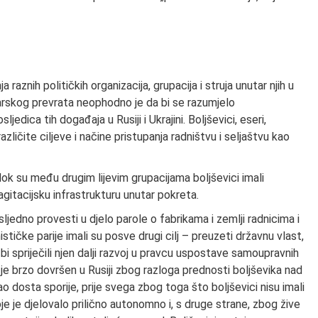
raznih političkih organizacija, grupacija i struja unutar njih u
rskog prevrata neophodno je da bi se razumjelo
edica tih događaja u Rusiji i Ukrajini. Boljševici, eseri,
 različite ciljeve i načine pristupanja radništvu i seljaštvu kao
dok su među drugim lijevim grupacijama boljševici imali
 agitacijsku infrastrukturu unutar pokreta.
jedno provesti u djelo parole o fabrikama i zemlji radnicima i
stičke parije imali su posve drugi cilj – preuzeti državnu vlast,
 bi spriječili njen dalji razvoj u pravcu uspostave samoupravnih
o je brzo dovršen u Rusiji zbog razloga prednosti boljševika nad
šao dosta sporije, prije svega zbog toga što boljševici nisu imali
oje je djelovalo prilično autonomno i, s druge strane, zbog žive