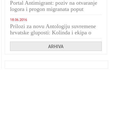
Portal Antimigrant: poziv na otvaranje
logora i progon migranata poput
bijesnih kerova
18.06.2016
Prilozi za novu Antologiju suvremene
hrvatske gluposti: Kolinda i ekipa o
navijačkim huliganima
ARHIVA