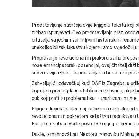
Predstavljanje sadržaja dvije knjige u tekstu koji s
trebao ispunjavati. Ovo predstavljanje prati osnov
čitatelja sa jednim zanimljivim historijskim fenome
unekoliko blizak iskustvu kojemu smo svjedočili u p
Propitivanje revolucionarnih praksi u svrhu prepozna
nose emancipatorski potencijal, ovaj čitatelj drži 
snovi i vizije cijele plejade sanjara i boraca za pra
Zahvaljujući izdavačkoj kući DAF iz Zagreba, u pri
koji nije u prvom planu etabliranih izdavača, ali je
puk koji prati tu problematiku – anarhizam, naime.
Knjige o kojima je riječ napisane su u razmaku od
revolucionarnim pokretom seljaštva i radništva u U
Rusiji te osobom vođe pokreta koji je po njemu dob
Dakle, o mahnovštini i Nestoru Ivanoviču Mahnu je 