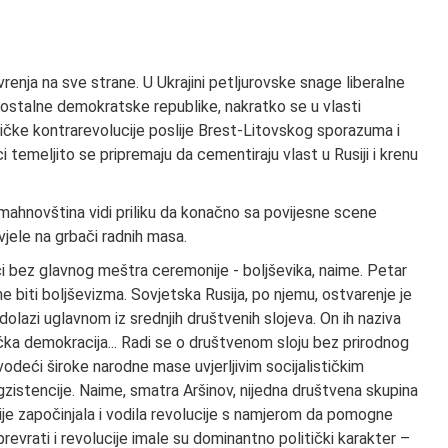
enja na sve strane. U Ukrajini petljurovske snage liberalne
mostalne demokratske republike, nakratko se u vlasti
čke kontrarevolucije poslije Brest-Litovskog sporazuma i
temeljito se pripremaju da cementiraju vlast u Rusiji i krenu
 mahnovština vidi priliku da konačno sa povijesne scene
ivjele na grbači radnih masa.
oći bez glavnog meštra ceremonije - boljševika, naime. Petar
e biti boljševizma. Sovjetska Rusija, po njemu, ostvarenje je
 dolazi uglavnom iz srednjih društvenih slojeva. On ih naziva
ička demokracija... Radi se o društvenom sloju bez prirodnog
avodeći široke narodne mase uvjerljivim socijalističkim
gzistencije. Naime, smatra Aršinov, nijedna društvena skupina
, nije započinjala i vodila revolucije s namjerom da pomogne
revrati i revolucije imale su dominantno politički karakter –