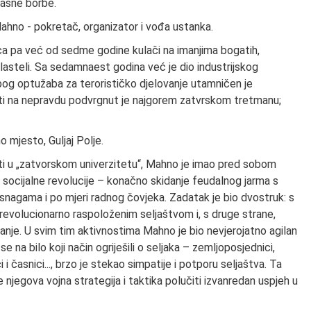
klasne borbe.
hno - pokretač, organizator i vođa ustanka.
ca pa već od sedme godine kulači na imanjima bogatih,
vlasteli. Sa sedamnaest godina već je dio industrijskog
bog optužaba za terorističko djelovanje utamničen je
ti na nepravdu podvrgnut je najgorem zatvrskom tretmanu;
o mjesto, Guljaj Polje.
asti u „zatvorskom univerzitetu“, Mahno je imao pred sobom
bu socijalne revolucije – konačno skidanje feudalnog jarma s
m snagama i po mjeri radnog čovjeka. Zadatak je bio dvostruk: s
 revolucionarno raspoloženim seljaštvom i, s druge strane,
vanje. U svim tim aktivnostima Mahno je bio nevjerojatno agilan
 na bilo koji način ogriješili o seljaka – zemljoposjednici,
i i časnici..., brzo je stekao simpatije i potporu seljaštva. Ta
 njegova vojna strategija i taktika polučiti izvanredan uspjeh u