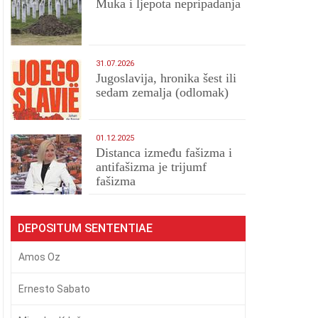
Muka i ljepota nepripadanja
31.07.2026
Jugoslavija, hronika šest ili
sedam zemalja (odlomak)
01.12.2025
Distanca između fašizma i
antifašizma je trijumf
fašizma
DEPOSITUM SENTENTIAE
Amos Oz
Ernesto Sabato