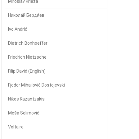
Miroslav Krleža
Никола́й Бердя́ев
Ivo Andrić
Dietrich Bonhoeffer
Friedrich Nietzsche
Filip David (English)
Fjodor Mihailovič Dostojevski
Nikos Kazantzakis
Meša Selimović
Voltaire