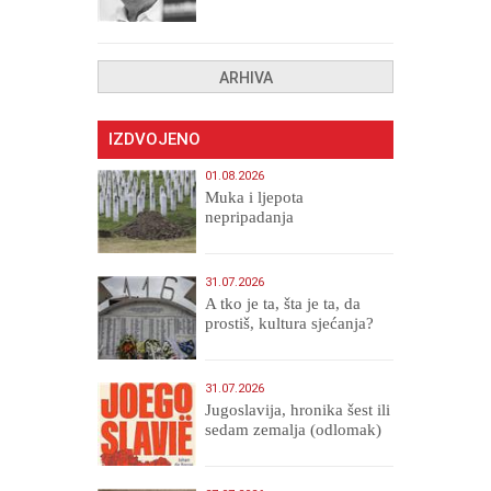
drugih, prokletih i
uništenih
ARHIVA
IZDVOJENO
01.08.2026
Muka i ljepota
nepripadanja
31.07.2026
A tko je ta, šta je ta, da
prostiš, kultura sjećanja?
31.07.2026
Jugoslavija, hronika šest ili
sedam zemalja (odlomak)