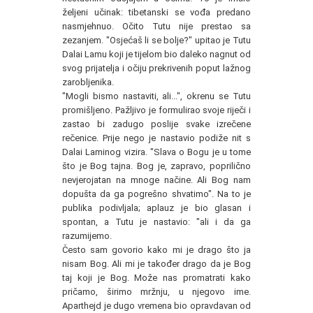
željeni učinak: tibetanski se vođa predano
nasmjehnuo. Očito Tutu nije prestao sa
zezanjem. "Osjećaš li se bolje?" upitao je Tutu
Dalai Lamu koji je tijelom bio daleko nagnut od
svog prijatelja i očiju prekrivenih poput lažnog
zarobljenika.
"Mogli bismo nastaviti, ali...", okrenu se Tutu
promišljeno. Pažljivo je formulirao svoje riječi i
zastao bi zadugo poslije svake izrečene
rečenice. Prije nego je nastavio podiže nit s
Dalai Laminog vizira. "Slava o Bogu je u tome
što je Bog tajna. Bog je, zapravo, poprilično
nevjerojatan na mnoge načine. Ali Bog nam
dopušta da ga pogrešno shvatimo". Na to je
publika podivljala; aplauz je bio glasan i
spontan, a Tutu je nastavio: "ali i da ga
razumijemo.
Često sam govorio kako mi je drago što ja
nisam Bog. Ali mi je također drago da je Bog
taj koji je Bog. Može nas promatrati kako
pričamo, širimo mržnju, u njegovo ime.
Aparthejd je dugo vremena bio opravdavan od