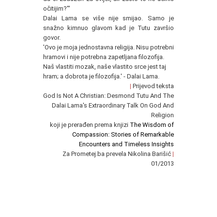
očitijim?'"
Dalai Lama se više nije smijao. Samo je
snažno kimnuo glavom kad je Tutu završio
govor.
'Ovo je moja jednostavna religija. Nisu potrebni
hramovi i nije potrebna zapetljana filozofija.
Naš vlastiti mozak, naše vlastito srce jest taj
hram; a dobrota je filozofija.' - Dalai Lama.
|
Prijevod teksta
God Is Not A Christian: Desmond Tutu And The
Dalai Lama's Extraordinary Talk On God And
Religion
koji je prerađen prema knjizi
The Wisdom of
Compassion: Stories of Remarkable
Encounters and Timeless Insights
Za Prometej.ba prevela Nikolina Barišić
|
01/2013