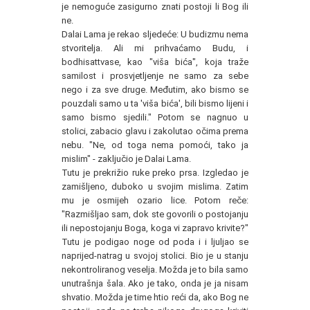
je nemoguće zasigurno znati postoji li Bog ili
ne.
Dalai Lama je rekao sljedeće: U budizmu nema
stvoritelja. Ali mi prihvaćamo Budu, i
bodhisattvase, kao "viša bića", koja traže
samilost i prosvjetljenje ne samo za sebe
nego i za sve druge. Međutim, ako bismo se
pouzdali samo u ta 'viša bića', bili bismo lijeni i
samo bismo sjedili." Potom se nagnuo u
stolici, zabacio glavu i zakolutao očima prema
nebu. "Ne, od toga nema pomoći, tako ja
mislim" - zaključio je Dalai Lama.
Tutu je prekrižio ruke preko prsa. Izgledao je
zamišljeno, duboko u svojim mislima. Zatim
mu je osmijeh ozario lice. Potom reče:
"Razmišljao sam, dok ste govorili o postojanju
ili nepostojanju Boga, koga vi zapravo krivite?"
Tutu je podigao noge od poda i i ljuljao se
naprijed-natrag u svojoj stolici. Bio je u stanju
nekontroliranog veselja. Možda je to bila samo
unutrašnja šala. Ako je tako, onda je ja nisam
shvatio. Možda je time htio reći da, ako Bog ne