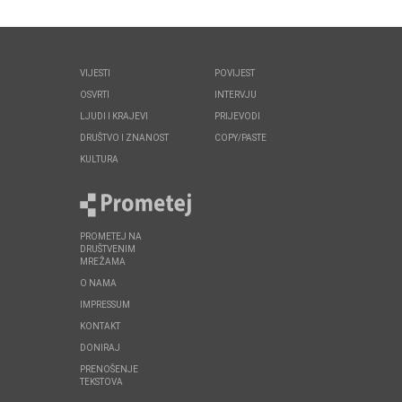
VIJESTI
POVIJEST
OSVRTI
INTERVJU
LJUDI I KRAJEVI
PRIJEVODI
DRUŠTVO I ZNANOST
COPY/PASTE
KULTURA
PROMETEJ NA
DRUŠTVENIM
MREŽAMA
O NAMA
IMPRESSUM
KONTAKT
DONIRAJ
PRENOŠENJE
TEKSTOVA