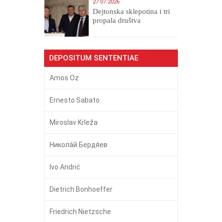
27.07.2026
Dejtonska sklepotina i tri
propala društva
DEPOSITUM SENTENTIAE
Amos Oz
Ernesto Sabato
Miroslav Krleža
Никола́й Бердя́ев
Ivo Andrić
Dietrich Bonhoeffer
Friedrich Nietzsche