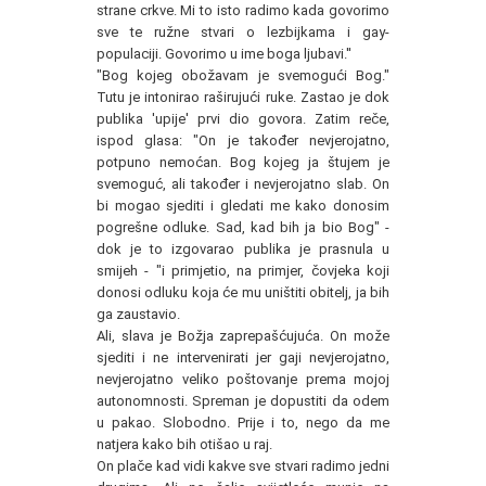
strane crkve. Mi to isto radimo kada govorimo
sve te ružne stvari o lezbijkama i gay-
populaciji. Govorimo u ime boga ljubavi.''
"Bog kojeg obožavam je svemogući Bog."
Tutu je intonirao raširujući ruke. Zastao je dok
publika 'upije' prvi dio govora. Zatim reče,
ispod glasa: "On je također nevjerojatno,
potpuno nemoćan. Bog kojeg ja štujem je
svemoguć, ali također i nevjerojatno slab. On
bi mogao sjediti i gledati me kako donosim
pogrešne odluke. Sad, kad bih ja bio Bog" -
dok je to izgovarao publika je prasnula u
smijeh - "i primjetio, na primjer, čovjeka koji
donosi odluku koja će mu uništiti obitelj, ja bih
ga zaustavio.
Ali, slava je Božja zaprepašćujuća. On može
sjediti i ne intervenirati jer gaji nevjerojatno,
nevjerojatno veliko poštovanje prema mojoj
autonomnosti. Spreman je dopustiti da odem
u pakao. Slobodno. Prije i to, nego da me
natjera kako bih otišao u raj.
On plače kad vidi kakve sve stvari radimo jedni