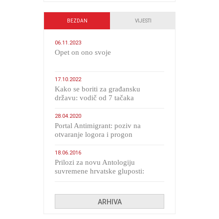
BEZDAN
VIJESTI
06.11.2023
​Opet on ono svoje
17.10.2022
Kako se boriti za građansku
državu: vodič od 7 tačaka
28.04.2020
Portal Antimigrant: poziv na
otvaranje logora i progon
migranata poput bijesnih kerova
18.06.2016
Prilozi za novu Antologiju
suvremene hrvatske gluposti:
Kolinda i ekipa o navijačkim
huliganima
ARHIVA