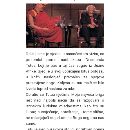
Dalai Lama je sjedio, u narančastom viziru, na
pozornici pored nadbiskupa Desmonda
Tutua, koji je baš u taj čas stigao iz Južne
Afrike. Sjeo je u svoj uobičajeni lotus položaj,
u kožni naslonjač premalen za njegove
presavijene noge. Koljena su mu malčice bila
izvirila ispred naslona za ruke.
Obratio se Tutuu riječima: Moja najveća briga
jest naći najbolji način da se razgovara o
istinskim ljudskim vrijednostima, kao što su
ljubav, suosjećanje, opraštanje, i tome slično,
ne oslanjajući se pritom na Boga nego na nas
same.
Tutu je sjedio u svojoj stolici, pogrbljen prema