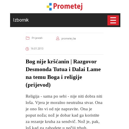
Izbornik
Prijevodi
prometej.ba
16.01.2013
Bog nije kršćanin | Razgovor
Desmonda Tutua i Dalai Lame
na temu Boga i religije
(prijevod)
Religija - sama po sebi - nije niti dobra niti
loša. Vjera je moralno neutralna stvar. Ona
je ono što vi od nje napravite. Ona je
poput noža; nož je dobar kad ga koristite
za rezanje kruha za sendvič. Nož je, pak,
loš kad ga zabodete u nečiji trbuh.