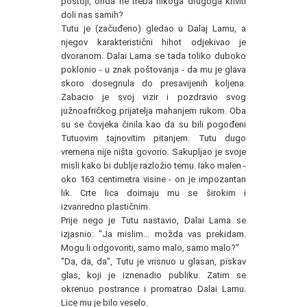
postoji, onda ne treba nikoga drugoga kriviti
doli nas samih?
Tutu je (začuđeno) gledao u Dalaj Lamu, a
njegov karakteristični hihot odjekivao je
dvoranom. Dalai Lama se tada toliko duboko
poklonio - u znak poštovanja - da mu je glava
skoro dosegnula do presavijenih koljena.
Zabacio je svoj vizir i pozdravio svog
južnoafričkog prijatelja mahanjem rukom. Oba
su se čovjeka činila kao da su bili pogođeni
Tutuovim tajnovitim pitanjem. Tutu dugo
vremena nije ništa govorio. Sakupljao je svoje
misli kako bi dublje razložio temu. Iako malen -
oko 163 centimetra visine - on je impozantan
lik. Crte lica doimaju mu se širokim i
izvanredno plastičnim.
Prije nego je Tutu nastavio, Dalai Lama se
izjasnio: "Ja mislim... možda vas prekidam.
Mogu li odgovoriti, samo malo, samo malo?"
"Da, da, da", Tutu je vrisnuo u glasan, piskav
glas, koji je iznenadio publiku. Zatim se
okrenuo postrance i promatrao Dalai Lamu.
Lice mu je bilo veselo.