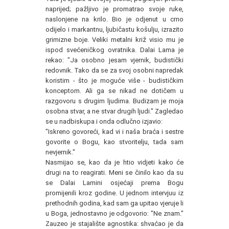
naprijed; pažljivo je promatrao svoje ruke,
naslonjene na krilo. Bio je odjenut u crno
odijelo i markantnu, ljubičastu košulju, izrazito
grimizne boje. Veliki metalni križ visio mu je
ispod svećeničkog ovratnika. Dalai Lama je
rekao: "Ja osobno jesam vjernik, budistički
redovnik. Tako da se za svoj osobni napredak
koristim - što je moguće više - budističkim
konceptom. Ali ga se nikad ne dotičem u
razgovoru s drugim ljudima. Budizam je moja
osobna stvar, a ne stvar drugih ljudi." Zagledao
se u nadbiskupa i onda odlučno izjavio:
"Iskreno govoreći, kad vi i naša braća i sestre
govorite o Bogu, kao stvoritelju, tada sam
nevjernik."
Nasmijao se, kao da je htio vidjeti kako će
drugi na to reagirati. Meni se činilo kao da su
se Dalai Lamini osjećaji prema Bogu
promijenili kroz godine. U jednom intervjuu iz
prethodnih godina, kad sam ga upitao vjeruje li
u Boga, jednostavno je odgovorio: "Ne znam."
Zauzeo je stajalište agnostika: shvaćao je da