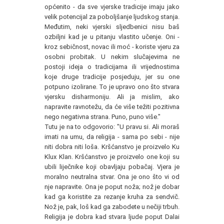
općenito - da sve vjerske tradicije imaju jako
velik potencijal za poboljšanje ljudskog stanja.
Međutim, neki vjerski sljedbenici nisu baš
ozbiljni kad je u pitanju vlastito učenje. Oni -
kroz sebičnost, novac ili moć - koriste vjeru za
osobni probitak. U nekim slučajevima ne
postoji ideja o tradicijama ili vrijednostima
koje druge tradicije posjeduju, jer su one
potpuno izolirane. To je upravo ono što stvara
vjersku disharmoniju. Ali ja mislim, ako
napravite ravnotežu, da će više težiti pozitivna
nego negativna strana. Puno, puno više."
Tutu je na to odgovorio: "U pravu si. Ali moraš
imati na umu, da religija - sama po sebi - nije
niti dobra niti loša. Kršćanstvo je proizvelo Ku
Klux Klan. Kršćanstvo je proizvelo one koji su
ubili liječnike koji obavljaju pobačaj. Vjera je
moralno neutralna stvar. Ona je ono što vi od
nje napravite. Ona je poput noža; nož je dobar
kad ga koristite za rezanje kruha za sendvič.
Nož je, pak, loš kad ga zabodete u nečiji trbuh.
Religija je dobra kad stvara ljude poput Dalai