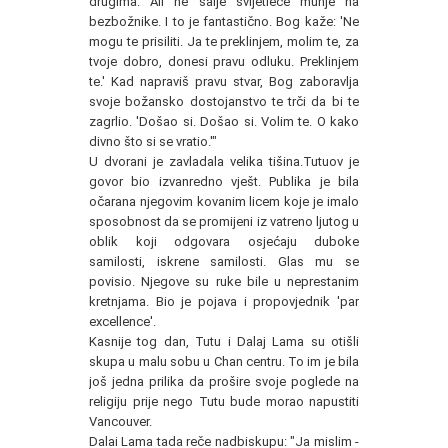
drugima. Ali ne šalje svijetleće munje na
bezbožnike. I to je fantastično. Bog kaže: 'Ne
mogu te prisiliti. Ja te preklinjem, molim te, za
tvoje dobro, donesi pravu odluku. Preklinjem
te.' Kad napraviš pravu stvar, Bog zaboravlja
svoje božansko dostojanstvo te trči da bi te
zagrlio. 'Došao si. Došao si. Volim te. O kako
divno što si se vratio.'"
U dvorani je zavladala velika tišina.Tutuov je
govor bio izvanredno vješt. Publika je bila
očarana njegovim kovanim licem koje je imalo
sposobnost da se promijeni iz vatreno ljutog u
oblik koji odgovara osjećaju duboke
samilosti, iskrene samilosti. Glas mu se
povisio. Njegove su ruke bile u neprestanim
kretnjama. Bio je pojava i propovjednik 'par
excellence'.
Kasnije tog dan, Tutu i Dalaj Lama su otišli
skupa u malu sobu u Chan centru. To im je bila
još jedna prilika da prošire svoje poglede na
religiju prije nego Tutu bude morao napustiti
Vancouver.
Dalai Lama tada reče nadbiskupu: "Ja mislim -