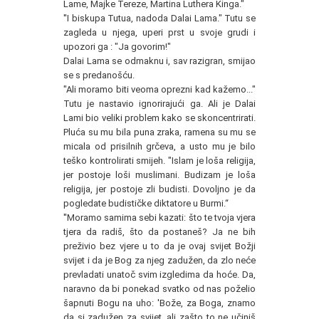
Lame, Majke Tereze, Martina Luthera Kinga."
''I biskupa Tutua, nadoda Dalai Lama." Tutu se
zagleda u njega, uperi prst u svoje grudi i
upozori ga : "Ja govorim!"
Dalai Lama se odmaknu i, sav razigran, smijao
se s predanošću.
"Ali moramo biti veoma oprezni kad kažemo..."
Tutu je nastavio ignorirajući ga. Ali je Dalai
Lami bio veliki problem kako se skoncentrirati.
Pluća su mu bila puna zraka, ramena su mu se
micala od prisilnih grčeva, a usto mu je bilo
teško kontrolirati smijeh. "Islam je loša religija,
jer postoje loši muslimani. Budizam je loša
religija, jer postoje zli budisti. Dovoljno je da
pogledate budističke diktatore u Burmi.“
''Moramo samima sebi kazati: što te tvoja vjera
tjera da radiš, što da postaneš? Ja ne bih
preživio bez vjere u to da je ovaj svijet Božji
svijet i da je Bog za njeg zadužen, da zlo neće
prevladati unatoč svim izgledima da hoće. Da,
naravno da bi ponekad svatko od nas poželio
šapnuti Bogu na uho: 'Bože, za Boga, znamo
da si zadužen za svijet, ali zašto to ne učiniš