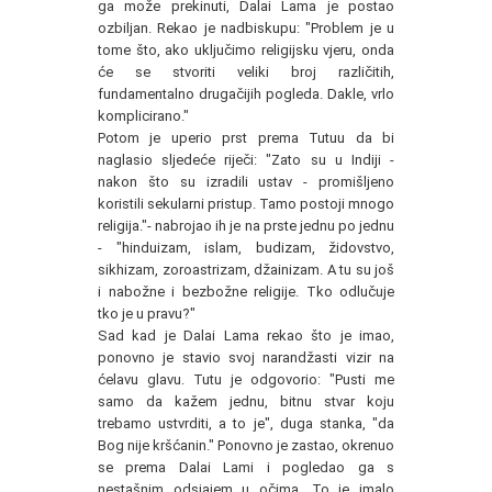
ga može prekinuti, Dalai Lama je postao
ozbiljan. Rekao je nadbiskupu: "Problem je u
tome što, ako uključimo religijsku vjeru, onda
će se stvoriti veliki broj različitih,
fundamentalno drugačijih pogleda. Dakle, vrlo
komplicirano."
Potom je uperio prst prema Tutuu da bi
naglasio sljedeće riječi: "Zato su u Indiji -
nakon što su izradili ustav - promišljeno
koristili sekularni pristup. Tamo postoji mnogo
religija."- nabrojao ih je na prste jednu po jednu
- "hinduizam, islam, budizam, židovstvo,
sikhizam, zoroastrizam, džainizam. A tu su još
i nabožne i bezbožne religije. Tko odlučuje
tko je u pravu?"
Sad kad je Dalai Lama rekao što je imao,
ponovno je stavio svoj narandžasti vizir na
ćelavu glavu. Tutu je odgovorio: "Pusti me
samo da kažem jednu, bitnu stvar koju
trebamo ustvrditi, a to je", duga stanka, "da
Bog nije kršćanin." Ponovno je zastao, okrenuo
se prema Dalai Lami i pogledao ga s
nestašnim odsjajem u očima. To je imalo