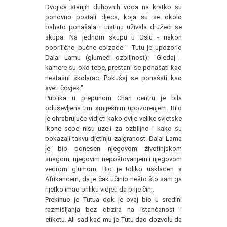
Dvojica starijih duhovnih vođa na kratko su
ponovno postali djeca, koja su se okolo
bahato ponašala i uistinu uživala družeći se
skupa. Na jednom skupu u Oslu - nakon
poprilično bučne epizode - Tutu je upozorio
Dalai Lamu (glumeći ozbiljnost): "Gledaj -
kamere su oko tebe, prestani se ponašati kao
nestašni školarac. Pokušaj se ponašati kao
sveti čovjek."
Publika u prepunom Chan centru je bila
oduševljena tim smiješnim upozorenjem. Bilo
je ohrabrujuće vidjeti kako dvije velike svjetske
ikone sebe nisu uzeli za ozbiljno i kako su
pokazali takvu djetinju zaigranost. Dalai Lama
je bio ponesen njegovom životinjskom
snagom, njegovim nepoštovanjem i njegovom
vedrom glumom. Bio je toliko usklađen s
Afrikancem, da je čak učinio nešto što sam ga
rijetko imao priliku vidjeti da prije čini.
Prekinuo je Tutua dok je ovaj bio u sredini
razmišljanja bez obzira na istančanost i
etiketu. Ali sad kad mu je Tutu dao dozvolu da