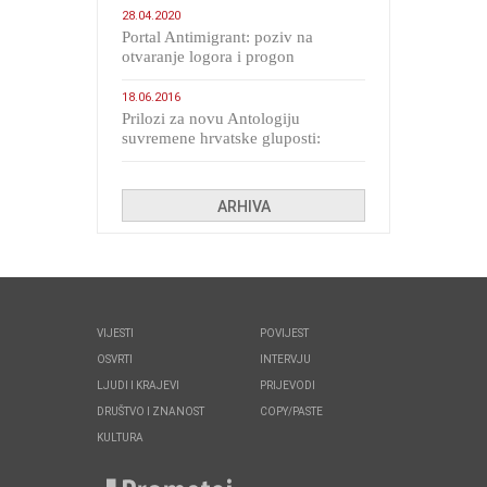
28.04.2020
Portal Antimigrant: poziv na
otvaranje logora i progon
migranata poput bijesnih kerova
18.06.2016
Prilozi za novu Antologiju
suvremene hrvatske gluposti:
Kolinda i ekipa o navijačkim
huliganima
ARHIVA
VIJESTI
POVIJEST
OSVRTI
INTERVJU
LJUDI I KRAJEVI
PRIJEVODI
DRUŠTVO I ZNANOST
COPY/PASTE
KULTURA