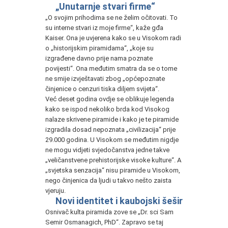
„Unutarnje stvari firme“
„O svojim prihodima se ne želim očitovati. To
su interne stvari iz moje firme“, kaže gđa
Kaiser. Ona je uvjerena kako se u Visokom radi
o „historijskim piramidama“, „koje su
izgrađene davno prije nama poznate
povijesti“. Ona međutim smatra da se o tome
ne smije izvještavati zbog „općepoznate
činjenice o cenzuri tiska diljem svijeta“.
Već deset godina ovdje se oblikuje legenda
kako se ispod nekoliko brda kod Visokog
nalaze skrivene piramide i kako je te piramide
izgradila dosad nepoznata „civilizacija“ prije
29.000 godina. U Visokom se međutim nigdje
ne mogu vidjeti svjedočanstva jedne takve
„veličanstvene prehistorijske visoke kulture“. A
„svjetska senzacija“ nisu piramide u Visokom,
nego činjenica da ljudi u takvo nešto zaista
vjeruju.
Novi identitet i kaubojski šešir
Osnivač kulta piramida zove se „Dr. sci Sam
Semir Osmanagich, PhD“. Zapravo se taj