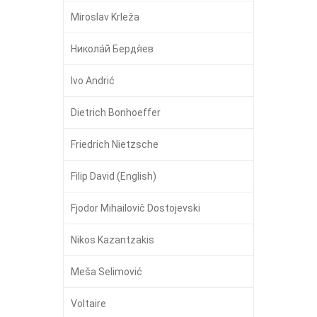
Miroslav Krleža
Никола́й Бердя́ев
Ivo Andrić
Dietrich Bonhoeffer
Friedrich Nietzsche
Filip David (English)
Fjodor Mihailovič Dostojevski
Nikos Kazantzakis
Meša Selimović
Voltaire