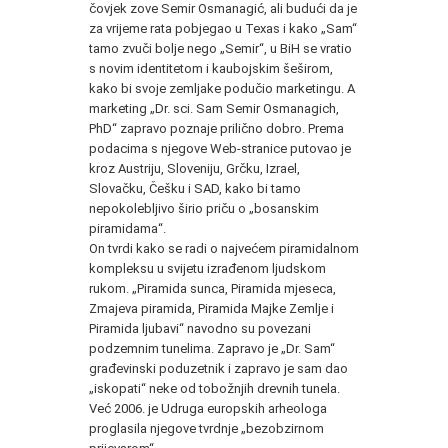
čovjek zove Semir Osmanagić, ali budući da je
za vrijeme rata pobjegao u Texas i kako „Sam“
tamo zvuči bolje nego „Semir“, u BiH se vratio
s novim identitetom i kaubojskim šeširom,
kako bi svoje zemljake podučio marketingu. A
marketing „Dr. sci. Sam Semir Osmanagich,
PhD“ zapravo poznaje prilično dobro. Prema
podacima s njegove Web-stranice putovao je
kroz Austriju, Sloveniju, Grčku, Izrael,
Slovačku, Češku i SAD, kako bi tamo
nepokolebljivo širio priču o „bosanskim
piramidama“.
On tvrdi kako se radi o najvećem piramidalnom
kompleksu u svijetu izrađenom ljudskom
rukom. „Piramida sunca, Piramida mjeseca,
Zmajeva piramida, Piramida Majke Zemlje i
Piramida ljubavi“ navodno su povezani
podzemnim tunelima. Zapravo je „Dr. Sam“
građevinski poduzetnik i zapravo je sam dao
„iskopati“ neke od tobožnjih drevnih tunela.
Već 2006. je Udruga europskih arheologa
proglasila njegove tvrdnje „bezobzirnom