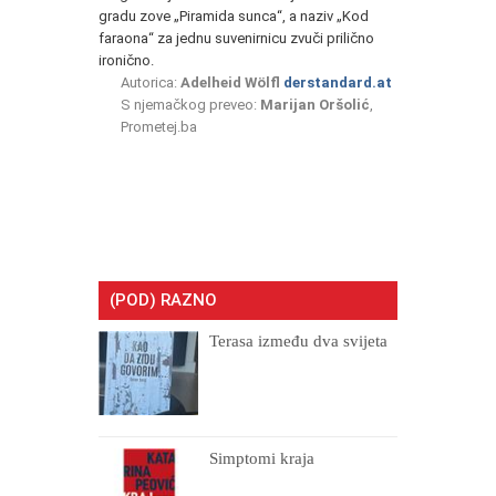
gradu zove „Piramida sunca“, a naziv „Kod
faraona“ za jednu suvenirnicu zvuči prilično
ironično.
Autorica:
Adelheid Wölfl
derstandard.at
S njemačkog preveo:
Marijan Oršolić
,
Prometej.ba
(POD) RAZNO
Terasa između dva svijeta
Simptomi kraja