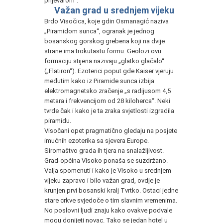
prijevarom“.
Važan grad u srednjem vijeku
Brdo Visočica, koje gdin Osmanagić naziva
„Piramidom sunca“, ogranak je jednog
bosanskog gorskog grebena koji na dvije
strane ima trokutastu formu. Geolozi ovu
formaciju stijena nazivaju „glatko glačalo“
(„Flatiron“). Ezoterici poput gđe Kaiser vjeruju
međutim kako iz Piramide sunca izbija
elektromagnetsko zračenje „s radijusom 4,5
metara i frekvencijom od 28 kiloherca“. Neki
tvrde čak i kako je ta zraka svjetlosti izgradila
piramidu.
Visočani opet pragmatično gledaju na posjete
imućnih ezoterika sa sjevera Europe.
Siromaštvo grada ih tjera na snalažljivost.
Grad-općina Visoko ponaša se suzdržano.
Valja spomenuti i kako je Visoko u srednjem
vijeku zapravo i bilo važan grad, ovdje je
krunjen prvi bosanski kralj Tvrtko. Ostaci jedne
stare crkve svjedoče o tim slavnim vremenima.
No poslovni ljudi znaju kako ovakve podvale
mogu donijeti novac. Tako se jedan hotel u