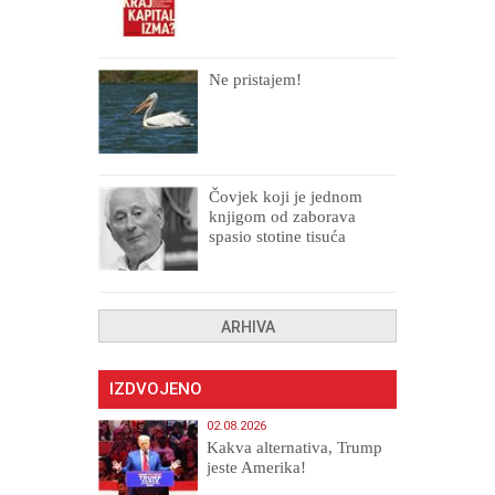
Ne pristajem!
Čovjek koji je jednom
knjigom od zaborava
spasio stotine tisuća
drugih, prokletih i
uništenih
ARHIVA
IZDVOJENO
02.08.2026
Kakva alternativa, Trump
jeste Amerika!