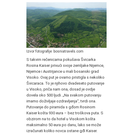
Izvor fotografije: bosniatravels.com
S takvim rečenicama pokušava Švicarka
Rosina Kaiser privući svoje zemljake Nijemce,
Nijemce i Austrijance u mali bosanski grad
Visoko. Ovaj put je ovamo pristigla s nekoliko
Švicaraca. To je njihovo dvadeseto putovanje
u Visoko, priča nam ona, dosad je ovdje
dovela oko 500 ljudi. „Na svakom putovanju
imamo doživljaje ozdravljenja“, tvrdi ona.
Putovanje do piramida s gđom Rosinom
Kaiser košta 930 eura – bez troškova puta. S
obzirom na to da hotel u Visokom košta
maksimalno 50 eura po danu, lako se može
izračunati koliko novca ostane gđi Kaiser.