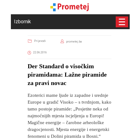
Izbornik
Prijevodi
prometej.ba
22.06.2016
Der Standard o visočkim
piramidama: Lažne piramide
za pravi novac
Ezoterici mame ljude iz zapadne i srednje
Europe u gradić Visoko – s tvrdnjom, kako
tamo postoje piramide: „Posjetite neka od
najmoćnijih mjesta iscjeljenja u Europi!
Magične energije – čarobne arheološke
dragocjenosti. Mjesta energije i energetski
fenomeni u Dolini piramida u Bosni.“