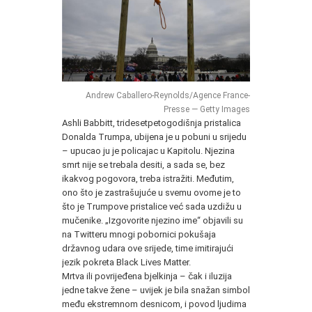
Andrew Caballero-Reynolds/Agence France-
Presse — Getty Images
Ashli Babbitt, tridesetpetogodišnja pristalica
Donalda Trumpa, ubijena je u pobuni u srijedu
– upucao ju je policajac u Kapitolu. Njezina
smrt nije se trebala desiti, a sada se, bez
ikakvog pogovora, treba istražiti. Međutim,
ono što je zastrašujuće u svemu ovome je to
što je Trumpove pristalice već sada uzdižu u
mučenike. „Izgovorite njezino ime“ objavili su
na Twitteru mnogi pobornici pokušaja
državnog udara ove srijede, time imitirajući
jezik pokreta Black Lives Matter.
Mrtva ili povrijeđena bjelkinja – čak i iluzija
jedne takve žene – uvijek je bila snažan simbol
među ekstremnom desnicom, i povod ljudima