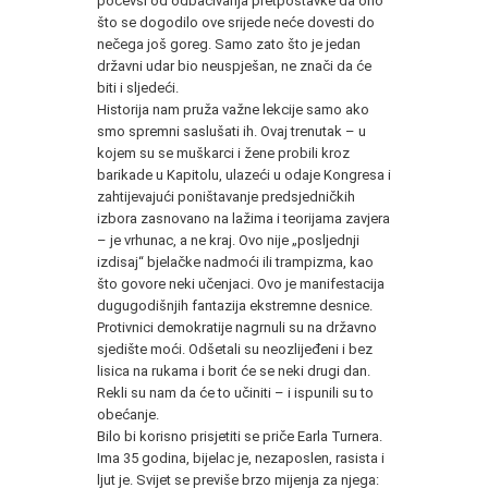
počevši od odbacivanja pretpostavke da ono
što se dogodilo ove srijede neće dovesti do
nečega još goreg. Samo zato što je jedan
državni udar bio neuspješan, ne znači da će
biti i sljedeći.
Historija nam pruža važne lekcije samo ako
smo spremni saslušati ih. Ovaj trenutak – u
kojem su se muškarci i žene probili kroz
barikade u Kapitolu, ulazeći u odaje Kongresa i
zahtijevajući poništavanje predsjedničkih
izbora zasnovano na lažima i teorijama zavjera
– je vrhunac, a ne kraj. Ovo nije „posljednji
izdisaj“ bjelačke nadmoći ili trampizma, kao
što govore neki učenjaci. Ovo je manifestacija
dugugodišnjih fantazija ekstremne desnice.
Protivnici demokratije nagrnuli su na državno
sjedište moći. Odšetali su neozlijeđeni i bez
lisica na rukama i borit će se neki drugi dan.
Rekli su nam da će to učiniti – i ispunili su to
obećanje.
Bilo bi korisno prisjetiti se priče Earla Turnera.
Ima 35 godina, bijelac je, nezaposlen, rasista i
ljut je. Svijet se previše brzo mijenja za njega: