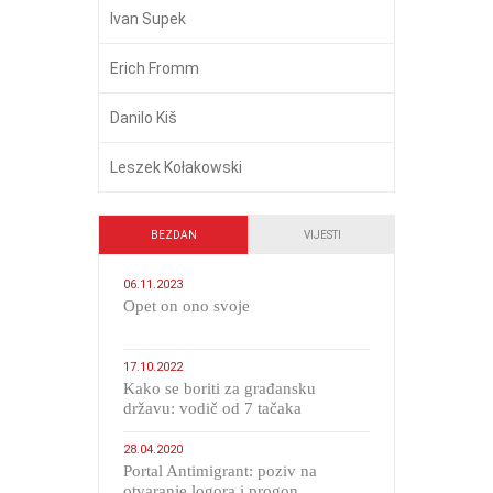
Ivan Supek
Erich Fromm
Danilo Kiš
Leszek Kołakowski
BEZDAN
VIJESTI
06.11.2023
​Opet on ono svoje
17.10.2022
Kako se boriti za građansku
državu: vodič od 7 tačaka
28.04.2020
Portal Antimigrant: poziv na
otvaranje logora i progon