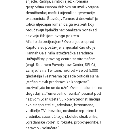
srijede. Radnja, simboli i jezik romana
gospodina Piercea duboko su uzeli korijena u
desničarskoj mašti i utjecali na generacije
ekstremista. Štaviše, „Turnerovi dnevnici“ je
toliko utjecajan roman da ga eksperti koji
proučavaju bjelački nacionalizam ponekad
nazivaju Biblijom ovoga pokreta.
Mislite da pretjerujem? Ove srijede ispred
Kapitola su postavljena vješala! Kao što je
Hannah Gais, viša istraživačka saradnica
Južnjačkog pravnog centra za siromašne
(engl. Southern Poverty Law Center, SPLC),
zamijetila na Twitteru, neki od više od 5,000
gledatelja livestreama opsade poticali su na
„vješanje svih predstavnika kongresa“ i
pozivali „da im se da uže“. Ovim su aludirali na
događaj iz „Turnerovih dnevnika“ poznat pod
nazivom „dan užeta“, u kojem teroristi linčuju
svoje neprijatelje: „advokate, biznismene,
voditelje TV dnevnika, novinske reportere i
urednike, suce, učitelje, školske službenike,
„građanske vođe“, birokrate, propovjednike. I
naravno - političare.“