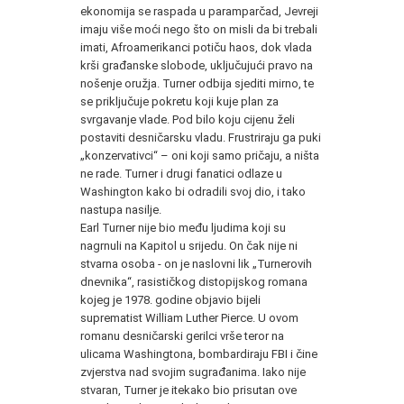
ekonomija se raspada u paramparčad, Jevreji
imaju više moći nego što on misli da bi trebali
imati, Afroamerikanci potiču haos, dok vlada
krši građanske slobode, uključujući pravo na
nošenje oružja. Turner odbija sjediti mirno, te
se priključuje pokretu koji kuje plan za
svrgavanje vlade. Pod bilo koju cijenu želi
postaviti desničarsku vladu. Frustriraju ga puki
„konzervativci“ – oni koji samo pričaju, a ništa
ne rade. Turner i drugi fanatici odlaze u
Washington kako bi odradili svoj dio, i tako
nastupa nasilje.
Earl Turner nije bio među ljudima koji su
nagrnuli na Kapitol u srijedu. On čak nije ni
stvarna osoba - on je naslovni lik „Turnerovih
dnevnika“, rasističkog distopijskog romana
kojeg je 1978. godine objavio bijeli
suprematist William Luther Pierce. U ovom
romanu desničarski gerilci vrše teror na
ulicama Washingtona, bombardiraju FBI i čine
zvjerstva nad svojim sugrađanima. Iako nije
stvaran, Turner je itekako bio prisutan ove