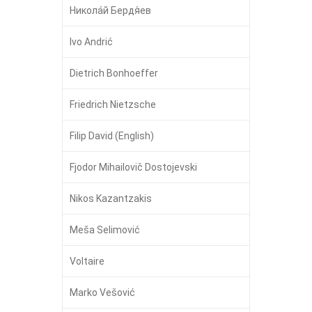
Никола́й Бердя́ев
Ivo Andrić
Dietrich Bonhoeffer
Friedrich Nietzsche
Filip David (English)
Fjodor Mihailovič Dostojevski
Nikos Kazantzakis
Meša Selimović
Voltaire
Marko Vešović