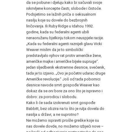
da se pobune i djeluju kako bi sačuvali svoje
iskrivljene koncepte časti, slobode i čistoće.
Podsjetimo se lažnih priča o seksualnom
nasilju koje su dovele do bezbrojnih
linčovanja. Ili Ruby Ridge u Idahou 1992.
godine, kada su federalni agenti ubili
nenaoružanu bjelkinju tokom neuspjele racije.
„Kada su federalni agenti raznijeli glavu Vicki
Weaver mislim da je to simbolički
predstavljalo njihov rat protiv američke žene,
američke majke i američke bijele supruge“.
jedan sljedbenik ekstremne desnice, svećenik,
tada je to izjavio. „Ovo je početni udarac druge
Američke revolucije.“ Još od tada pobornici
desnice navode smrt gospođe Weaver kao
dokaz da se
oni
bore za ono što je ispravno i
dobro: za porodicu i slobodu.
Kako li će sada izokrenuti smrt gospođe
Babbitt, bez obzira na to što je rulja dovela do
nasilja u državi, a ne suprotno?
Ne možemo ispraviti prošle greške koje su
nas dovele dovde, no možemo izbjeći nove –