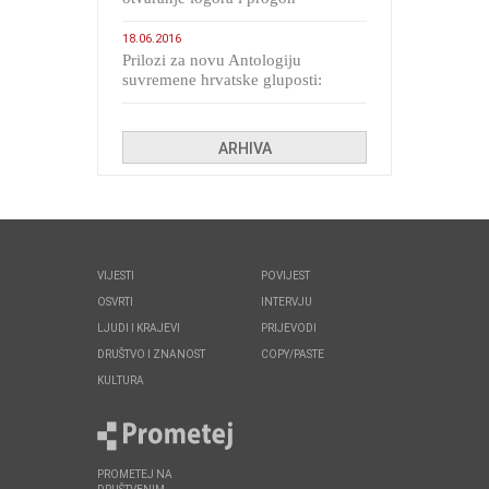
migranata poput bijesnih kerova
18.06.2016
Prilozi za novu Antologiju
suvremene hrvatske gluposti:
Kolinda i ekipa o navijačkim
huliganima
ARHIVA
VIJESTI
POVIJEST
OSVRTI
INTERVJU
LJUDI I KRAJEVI
PRIJEVODI
DRUŠTVO I ZNANOST
COPY/PASTE
KULTURA
PROMETEJ NA