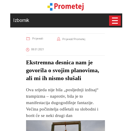
Izbornik
Prijevodi
Prijevod/Prometej
08.01.2021
Ekstremna desnica nam je
govorila o svojim planovima,
ali mi ih nismo slušali
Ova srijeda nije bila „posljednji izdisaj“
trampizma – naprotiv, bila je to
manifestacija dugogodišnje fantazije.
Većina počinitelja odšetali su slobodni i
borit će se neki drugi dan