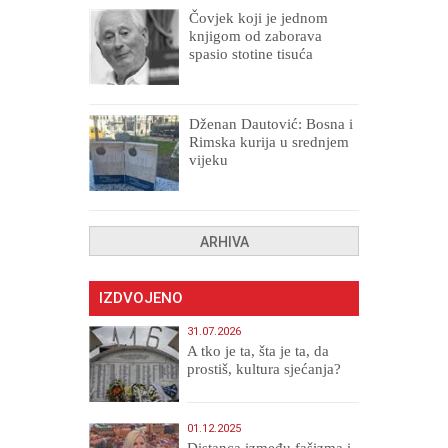
Čovjek koji je jednom
knjigom od zaborava
spasio stotine tisuća
drugih, prokletih i
uništenih
Dženan Dautović: Bosna i
Rimska kurija u srednjem
vijeku
ARHIVA
IZDVOJENO
31.07.2026
A tko je ta, šta je ta, da
prostiš, kultura sjećanja?
01.12.2025
Distanca između fašizma i