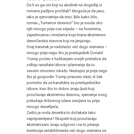
Da li su ga oni koji su aludirali na događaj iz
romana pažljivo pročitali? Moguće je da jesu,
iako je vjerovatnije da nisu. Bilo kako bilo,
roman „Turnerovi dnevnici“ bio je svuda oko
njih mnogo prije ove srijede – na forumima,
zajednicama i mrežama koje hrane ekstremno
desničarske stavove koji ne jenjavaju.
Ovaj trenutak je nadolazio već dugo vremena –
mnogo prije nego što je predsjednik Donald
Trump počeo s huškanjem svojih pristalica da
odbiju rezultate izbora i planiranja da to
sasvim otvoreno iskažu. Nastupio je prije nego
što je gospodin Trump preuzeo vlast, ili čak
pomislio da se kandidira za predsjedničke
izbore. Kao što to dobro znaju ljudi koji
proučavaju ekstremnu desnicu, sjemenja ovog
pokušaja državnog udara zasijana su prije
mnogo desetljeća.
Zašto je onda Amerika to dočekala tako
nepripremljena? Eksperti koji proučavaju
ekstremizam znaju odgovor i na to pitanje.
Institucije establišmenta već dugo vremena se