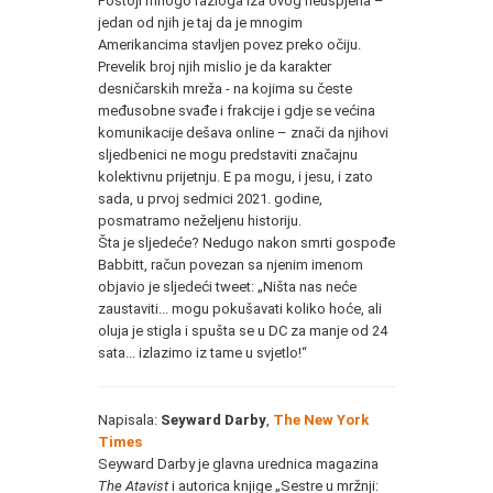
Postoji mnogo razloga iza ovog neuspjeha –
jedan od njih je taj da je mnogim
Amerikancima stavljen povez preko očiju.
Prevelik broj njih mislio je da karakter
desničarskih mreža - na kojima su česte
međusobne svađe i frakcije i gdje se većina
komunikacije dešava online – znači da njihovi
sljedbenici ne mogu predstaviti značajnu
kolektivnu prijetnju. E pa mogu, i jesu, i zato
sada, u prvoj sedmici 2021. godine,
posmatramo neželjenu historiju.
Šta je sljedeće? Nedugo nakon smrti gospođe
Babbitt, račun povezan sa njenim imenom
objavio je sljedeći tweet: „Ništa nas neće
zaustaviti... mogu pokušavati koliko hoće, ali
oluja je stigla i spušta se u DC za manje od 24
sata... izlazimo iz tame u svjetlo!“
Napisala:
Seyward Darby
,
The New York
Times
Seyward Darby je glavna urednica magazina
The Atavist
i autorica knjige „Sestre u mržnji: