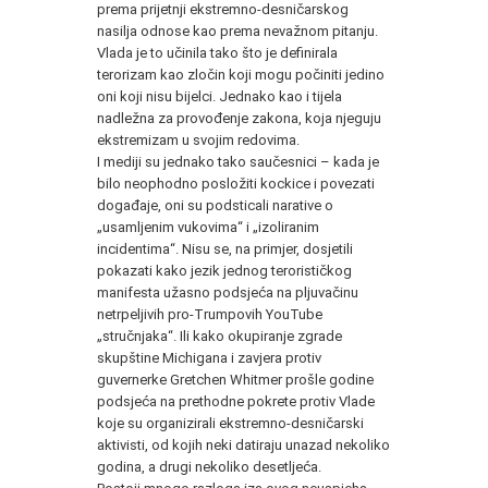
prema prijetnji ekstremno-desničarskog
nasilja odnose kao prema nevažnom pitanju.
Vlada je to učinila tako što je definirala
terorizam kao zločin koji mogu počiniti jedino
oni koji nisu bijelci. Jednako kao i tijela
nadležna za provođenje zakona, koja njeguju
ekstremizam u svojim redovima.
I mediji su jednako tako saučesnici – kada je
bilo neophodno posložiti kockice i povezati
događaje, oni su podsticali narative o
„usamljenim vukovima“ i „izoliranim
incidentima“. Nisu se, na primjer, dosjetili
pokazati kako jezik jednog terorističkog
manifesta užasno podsjeća na pljuvačinu
netrpeljivih pro-Trumpovih YouTube
„stručnjaka“. Ili kako okupiranje zgrade
skupštine Michigana i zavjera protiv
guvernerke Gretchen Whitmer prošle godine
podsjeća na prethodne pokrete protiv Vlade
koje su organizirali ekstremno-desničarski
aktivisti, od kojih neki datiraju unazad nekoliko
godina, a drugi nekoliko desetljeća.