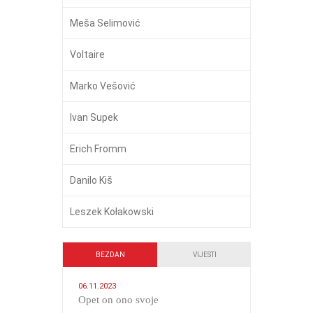
Meša Selimović
Voltaire
Marko Vešović
Ivan Supek
Erich Fromm
Danilo Kiš
Leszek Kołakowski
BEZDAN
VIJESTI
06.11.2023
​Opet on ono svoje