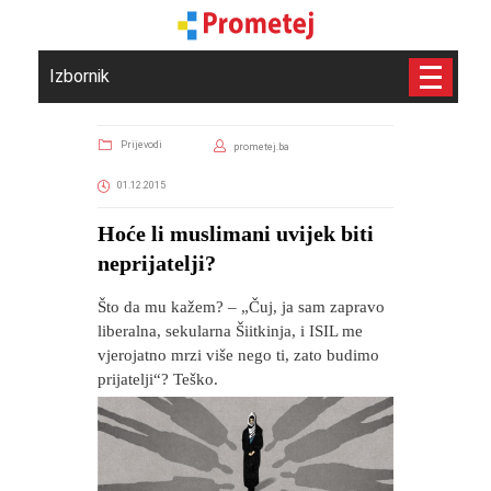
Izbornik
Prijevodi
prometej.ba
01.12.2015
Hoće li muslimani uvijek biti
neprijatelji?
Što da mu kažem? – „Čuj, ja sam zapravo
liberalna, sekularna Šiitkinja, i ISIL me
vjerojatno mrzi više nego ti, zato budimo
prijatelji“? Teško.