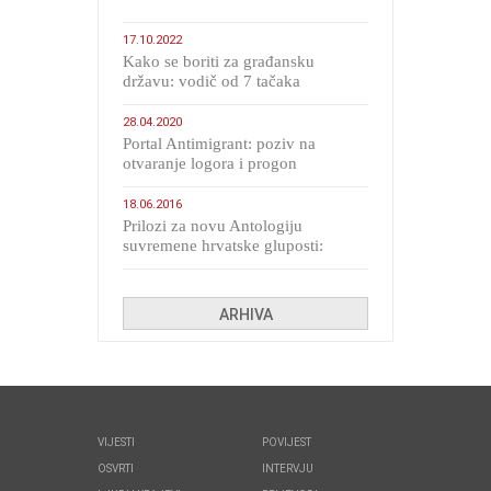
17.10.2022
Kako se boriti za građansku
državu: vodič od 7 tačaka
28.04.2020
Portal Antimigrant: poziv na
otvaranje logora i progon
migranata poput bijesnih kerova
18.06.2016
Prilozi za novu Antologiju
suvremene hrvatske gluposti:
Kolinda i ekipa o navijačkim
huliganima
ARHIVA
VIJESTI
POVIJEST
OSVRTI
INTERVJU