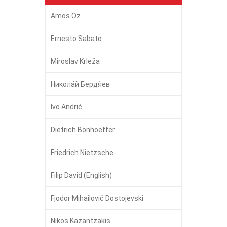
Amos Oz
Ernesto Sabato
Miroslav Krleža
Никола́й Бердя́ев
Ivo Andrić
Dietrich Bonhoeffer
Friedrich Nietzsche
Filip David (English)
Fjodor Mihailovič Dostojevski
Nikos Kazantzakis