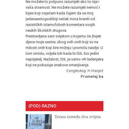
Ne možete to potpuno razumjeti ako to nije i
vaša stvarnost. Ne možete razumjeti nemoć i
bijes koji osjećam kada čujem da se moj
jedanaestogodišnji nećak mora braniti od
rasističkih islamofobnih komentara svojih
neukih školskih drugova.
Prestravljena sam svijetom u kojemu će živjeti
djeca moje sestre; zbog svih onih koji su na
milosti onih koji šire mržnju i promiču nasilje. U
tom smislu, voljela bih kada bi ISIL bio jedini
neprijatelj. Nažalost, ISIL je samo vrh ledenjaka
koji ne pokazuje znakove smanjivanja.
S engleskog: H.Vranješ
Prometej.ba
(POD) RAZNO
Terasa između dva svijeta