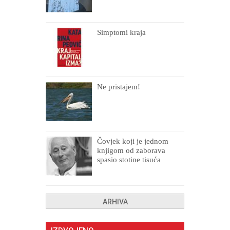
Simptomi kraja
Ne pristajem!
Čovjek koji je jednom
knjigom od zaborava
spasio stotine tisuća
drugih, prokletih i
uništenih
ARHIVA