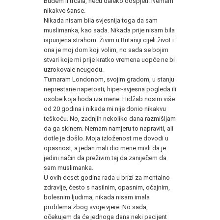
Budem li trčala, neću daleko dospjeti. Nemam
nikakve šanse.
Nikada nisam bila svjesnija toga da sam
muslimanka, kao sada. Nikada prije nisam bila
ispunjena strahom. Živim u Britaniji cijeli život i
ona je moj dom koji volim, no sada se bojim
stvari koje mi prije kratko vremena uopće ne bi
uzrokovale neugodu.
Tumaram Londonom, svojim gradom, u stanju
neprestane napetosti; hiper-svjesna pogleda ili
osobe koja hoda iza mene. Hidžab nosim više
od 20 godina i nikada mi nije donio nikakvu
teškoću. No, zadnjih nekoliko dana razmišljam
da ga skinem. Nemam namjeru to napraviti, ali
dotle je došlo. Moja izloženost me dovodi u
opasnost, a jedan mali dio mene misli da je
jedini način da preživim taj da zaniječem da
sam muslimanka.
U ovih deset godina rada u brizi za mentalno
zdravlje, često s nasilnim, opasnim, očajnim,
bolesnim ljudima, nikada nisam imala
problema zbog svoje vjere. No sada,
očekujem da će jednoga dana neki pacijent