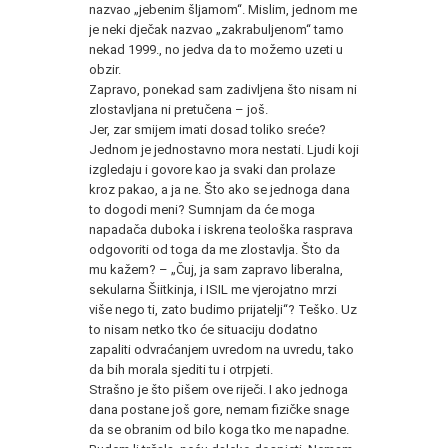
nazvao „jebenim šljamom“. Mislim, jednom me
je neki dječak nazvao „zakrabuljenom“ tamo
nekad 1999., no jedva da to možemo uzeti u
obzir.
Zapravo, ponekad sam zadivljena što nisam ni
zlostavljana ni pretučena – još.
Jer, zar smijem imati dosad toliko sreće?
Jednom je jednostavno mora nestati. Ljudi koji
izgledaju i govore kao ja svaki dan prolaze
kroz pakao, a ja ne. Što ako se jednoga dana
to dogodi meni? Sumnjam da će moga
napadača duboka i iskrena teološka rasprava
odgovoriti od toga da me zlostavlja. Što da
mu kažem? – „Čuj, ja sam zapravo liberalna,
sekularna Šiitkinja, i ISIL me vjerojatno mrzi
više nego ti, zato budimo prijatelji“? Teško. Uz
to nisam netko tko će situaciju dodatno
zapaliti odvraćanjem uvredom na uvredu, tako
da bih morala sjediti tu i otrpjeti.
Strašno je što pišem ove riječi. I ako jednoga
dana postane još gore, nemam fizičke snage
da se obranim od bilo koga tko me napadne.