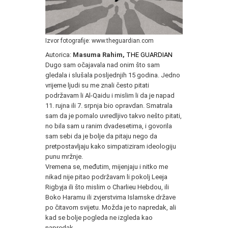
Izvor fotografije: www.theguardian.com
Autorica:
Masuma Rahim,
THE GUARDIAN
Dugo sam očajavala nad onim što sam
gledala i slušala posljednjih 15 godina. Jedno
vrijeme ljudi su me znali često pitati
podržavam li Al-Qaidu i mislim li da je napad
11. rujna ili 7. srpnja bio opravdan. Smatrala
sam da je pomalo uvredljivo takvo nešto pitati,
no bila sam u ranim dvadesetima, i govorila
sam sebi da je bolje da pitaju nego da
pretpostavljaju kako simpatiziram ideologiju
punu mržnje.
Vremena se, međutim, mijenjaju i nitko me
nikad nije pitao podržavam li pokolj Leeja
Rigbyja ili što mislim o Charlieu Hebdou, ili
Boko Haramu ili zvjerstvima Islamske države
po čitavom svijetu. Možda je to napredak, ali
kad se bolje pogleda ne izgleda kao
napredak.