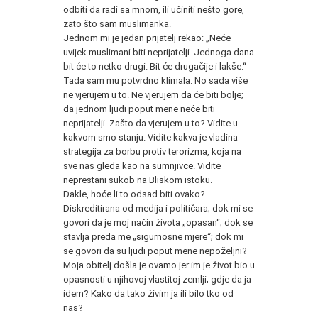
odbiti da radi sa mnom, ili učiniti nešto gore,
zato što sam muslimanka.
Jednom mi je jedan prijatelj rekao: „Neće
uvijek muslimani biti neprijatelji. Jednoga dana
bit će to netko drugi. Bit će drugačije i lakše.“
Tada sam mu potvrdno klimala. No sada više
ne vjerujem u to. Ne vjerujem da će biti bolje;
da jednom ljudi poput mene neće biti
neprijatelji. Zašto da vjerujem u to? Vidite u
kakvom smo stanju. Vidite kakva je vladina
strategija za borbu protiv terorizma, koja na
sve nas gleda kao na sumnjivce. Vidite
neprestani sukob na Bliskom istoku.
Dakle, hoće li to odsad biti ovako?
Diskreditirana od medija i političara; dok mi se
govori da je moj način života „opasan“; dok se
stavlja preda me „sigurnosne mjere“; dok mi
se govori da su ljudi poput mene nepoželjni?
Moja obitelj došla je ovamo jer im je život bio u
opasnosti u njihovoj vlastitoj zemlji; gdje da ja
idem? Kako da tako živim ja ili bilo tko od
nas?