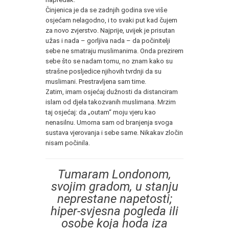
Činjenica je da se zadnjih godina sve više
osjećam nelagodno, i to svaki put kad čujem
za novo zvjerstvo. Najprije, uvijek je prisutan
užas i nada – gorljiva nada – da počinitelji
sebe ne smatraju muslimanima. Onda prezirem
sebe što se nadam tomu, no znam kako su
strašne posljedice njihovih tvrdnji da su
muslimani. Prestravljena sam time.
Zatim, imam osjećaj dužnosti da distanciram
islam od djela takozvanih muslimana. Mrzim
taj osjećaj: da „outam“ moju vjeru kao
nenasilnu. Umorna sam od branjenja svoga
sustava vjerovanja i sebe same. Nikakav zločin
nisam počinila.
Tumaram Londonom,
svojim gradom, u stanju
neprestane napetosti;
hiper-svjesna pogleda ili
osobe koja hoda iza