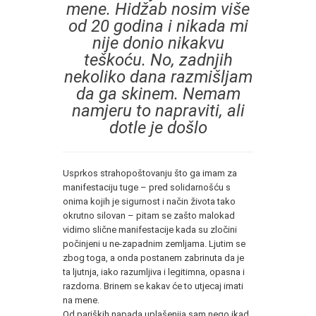
mene. Hidžab nosim više
od 20 godina i nikada mi
nije donio nikakvu
teškoću. No, zadnjih
nekoliko dana razmišljam
da ga skinem. Nemam
namjeru to napraviti, ali
dotle je došlo
Usprkos strahopoštovanju što ga imam za
manifestaciju tuge – pred solidarnošću s
onima kojih je sigurnost i način života tako
okrutno silovan – pitam se zašto malokad
vidimo slične manifestacije kada su zločini
počinjeni u ne-zapadnim zemljama. Ljutim se
zbog toga, a onda postanem zabrinuta da je
ta ljutnja, iako razumljiva i legitimna, opasna i
razdorna. Brinem se kakav će to utjecaj imati
na mene.
Od pariških napada uplašenija sam nego ikad.