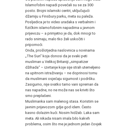
Islamofobni napadi povećali su se za 300
posto. Brojni islamski centri, uključujući
džamiju u Finsbury parku, meta su paleža.
Posljedica je to video uradaka s verbalnim i
fizičkim islamofobnim napadima u javnom
prijevozu – a primjetno je da, dok mnogi to
rado snimaju, malo tko želi uskočiti i
pripomoći.
Onda, prošlotjedna naslovnica u novinama
„The Sun“ koja donosi da je svaki peti
musliman u Velikoj Britaniji „simpatizer
džihada“ – izvrtanje koje sije strah utemeljeno
na upitnom istraživanju – ne doprinosi tomu
da muslimani osjećaju sigurnost i podršku.
Zasigurno, nije svatko tamo vani spreman da
nas napadne, no ne može nas se kriviti što
smo preplašeni.
Muslimanka sam malenog stasa. Koristim se
javnim prijevozom gdje god idem. Često
kasno dolazim kući. Nosim hidžab. Laka sam
meta. Ali nikada nisam imala bilo kakvih
problema, osim što me je jednom jedan čovjek