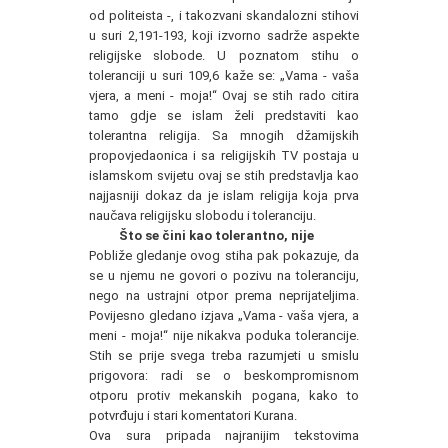
od politeista -, i takozvani skandalozni stihovi
u suri 2,191-193, koji izvorno sadrže aspekte
religijske slobode. U poznatom stihu o
toleranciji u suri 109,6 kaže se: „Vama - vaša
vjera, a meni - moja!“ Ovaj se stih rado citira
tamo gdje se islam želi predstaviti kao
tolerantna religija. Sa mnogih džamijskih
propovjedaonica i sa religijskih TV postaja u
islamskom svijetu ovaj se stih predstavlja kao
najjasniji dokaz da je islam religija koja prva
naučava religijsku slobodu i toleranciju.
Što se čini kao tolerantno, nije
Pobliže gledanje ovog stiha pak pokazuje, da
se u njemu ne govori o pozivu na toleranciju,
nego na ustrajni otpor prema neprijateljima.
Povijesno gledano izjava „Vama - vaša vjera, a
meni - moja!“ nije nikakva poduka tolerancije.
Stih se prije svega treba razumjeti u smislu
prigovora: radi se o beskompromisnom
otporu protiv mekanskih pogana, kako to
potvrđuju i stari komentatori Kurana.
Ova sura pripada najranijim tekstovima