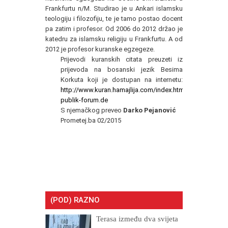
Frankfurtu n/M. Studirao je u Ankari islamsku
teologiju i filozofiju, te je tamo postao docent
pa zatim i profesor. Od 2006 do 2012 držao je
katedru za islamsku religiju u Frankfurtu. A od
2012 je profesor kuranske egzegeze.
Prijevodi kuranskih citata preuzeti iz
prijevoda na bosanski jezik Besima
Korkuta koji je dostupan na internetu:
http://www.kuran.hamajlija.com/index.html
publik-forum.de
S njemačkog preveo
Darko Pejanović
Prometej.ba 02/2015
(POD) RAZNO
Terasa između dva svijeta