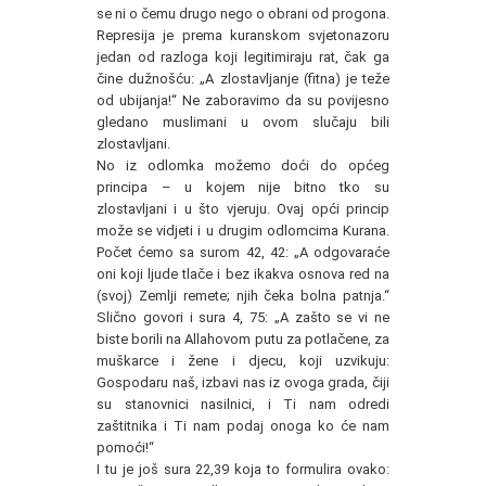
se ni o čemu drugo nego o obrani od progona.
Represija je prema kuranskom svjetonazoru
jedan od razloga koji legitimiraju rat, čak ga
čine dužnošću: „A zlostavljanje (fitna) je teže
od ubijanja!“ Ne zaboravimo da su povijesno
gledano muslimani u ovom slučaju bili
zlostavljani.
No iz odlomka možemo doći do općeg
principa – u kojem nije bitno tko su
zlostavljani i u što vjeruju. Ovaj opći princip
može se vidjeti i u drugim odlomcima Kurana.
Počet ćemo sa surom 42, 42: „A odgovaraće
oni koji ljude tlače i bez ikakva osnova red na
(svoj) Zemlji remete; njih čeka bolna patnja.“
Slično govori i sura 4, 75: „A zašto se vi ne
biste borili na Allahovom putu za potlačene, za
muškarce i žene i djecu, koji uzvikuju:
Gospodaru naš, izbavi nas iz ovoga grada, čiji
su stanovnici nasilnici, i Ti nam odredi
zaštitnika i Ti nam podaj onoga ko će nam
pomoći!“
I tu je još sura 22,39 koja to formulira ovako: