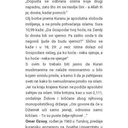
„Dopušta se odbrana onima koje drugi
napadnu, zato što im se nasilje čini - a Allah ih
je, doista, kadar pomoći.“
Cilj borbe prema Kuranu je apsolutna sloboda
mišljenja, a ne prisila prihvaćanja islama. Sura
10,99 kaže: „Da Gospodar tvoj hoće, na Zemlji
bi doista bili svi vjernici. Pa zašto onda ti da
nagoniš ljude da budu vjernici?“ Slično se
kaže i u 18, 29: „I reci: Istina dolazi od
Gospodara vašeg, pa ko hoće - neka vjeruje, a
ko hoće - neka ne vjeruje!“
S ovim bi trebalo biti jasno da Kuran
muslimanima ne nalaže misionarstvo u bilo
kojem smislu prisile, a kamo li da je zahtijevao
sveti rat kako bi nemuslimane prisilio na islam.
Jer na kraju krajeva Kuran ne podiže apsolutni
zahtjev za islam. Više kritizira, kao u suri 2,111,
ondašnje Židove i kršćane zbog njihovog
monopolističkog držanja: „Oni govore da će u
Džennet ući samo jevreji, odnosno samo
kršćani. - To su puste želje njihove! ...“
Ömer Özso
y
, rođen je 1963 u Turskoj, predaje
kuransku egzegezu na Goethe Univerzitetu u