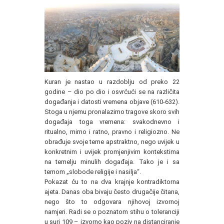
Kuran je nastao u razdoblju od preko 22
godine – dio po dio i osvrćući se na različita
događanja i datosti vremena objave (610-632).
Stoga u njemu pronalazimo tragove skoro svih
događaja toga vremena: svakodnevno i
ritualno, mirno i ratno, pravno i religiozno. Ne
obrađuje svoje teme apstraktno, nego uvijek u
konkretnim i uvijek promjenjivim kontekstima
na temelju minulih događaja. Tako je i sa
temom „slobode religije i nasilja“.
Pokazat ću to na dva krajnje kontradiktorna
ajeta. Danas oba bivaju često drugačije čitana,
nego što to odgovara njihovoj izvornoj
namjeri. Radi se o poznatom stihu o toleranciji
u suri 109 – izvorno kao poziv na distanciranje