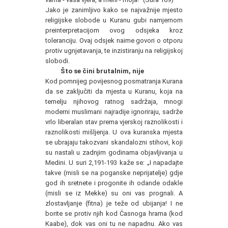
Jako je zanimljivo kako se najvažnije mjesto
religijske slobode u Kuranu gubi namjernom
preinterpretacijom ovog odsjeka kroz
toleranciju. Ovaj odsjek naime govori o otporu
protiv ugnjetavanja, te inzistiranju na religijskoj
slobodi.
Što se čini brutalnim, nije
Kod pomnijeg povijesnog posmatranja Kurana
da se zaključiti da mjesta u Kuranu, koja na
temelju njihovog ratnog sadržaja, mnogi
moderni muslimani najradije ignoriraju, sadrže
vrlo liberalan stav prema vjerskoj raznolikosti i
raznolikosti mišljenja. U ova kuranska mjesta
se ubrajaju takozvani skandalozni stihovi, koji
su nastali u zadnjim godinama objavljivanja u
Medini. U suri 2,191-193 kaže se: „I napadajte
takve (misli se na poganske neprijatelje) gdje
god ih sretnete i progonite ih odande odakle
(misli se iz Mekke) su oni vas prognali. A
zlostavljanje (fitna) je teže od ubijanja! I ne
borite se protiv njih kod Časnoga hrama (kod
Kaabe), dok vas oni tu ne napadnu. Ako vas