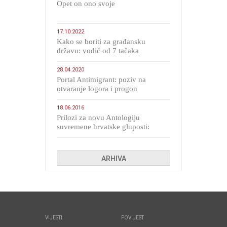
​Opet on ono svoje
17.10.2022
Kako se boriti za građansku
državu: vodič od 7 tačaka
28.04.2020
Portal Antimigrant: poziv na
otvaranje logora i progon
migranata poput bijesnih kerova
18.06.2016
Prilozi za novu Antologiju
suvremene hrvatske gluposti:
Kolinda i ekipa o navijačkim
huliganima
ARHIVA
VIJESTI
POVIJEST