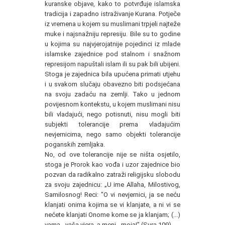
kuranske objave, kako to potvrđuje islamska
tradicija i zapadno istraživanje Kurana. Potječe
iz vremena u kojem su muslimani trpjeli najteže
muke i najsnažniju represiju. Bile su to godine
u kojima su najvjerojatnije pojedinci iz mlade
islamske zajednice pod stalnom i snažnom
represijom napuštali islam ili su pak bili ubijeni.
Stoga je zajednica bila upućena primati utjehu
i u svakom slučaju obavezno biti podsjećana
na svoju zadaću na zemlji. Tako u jednom
povijesnom kontekstu, u kojem muslimani nisu
bili vladajući, nego potisnuti, nisu mogli biti
subjekti tolerancije prema vladajućim
nevjernicima, nego samo objekti tolerancije
poganskih zemljaka.
No, od ove tolerancije nije se ništa osjetilo,
stoga je Prorok kao vođa i uzor zajednice bio
pozvan da radikalno zatraži religijsku slobodu
za svoju zajednicu: „U ime Allaha, Milostivog,
Samilosnog! Reci: "O vi nevjernici, ja se neću
klanjati onima kojima se vi klanjate, a ni vi se
nećete klanjati Onome kome se ja klanjam; (...)
vama - vaša vjera, a meni - moja!” (Sura 109)