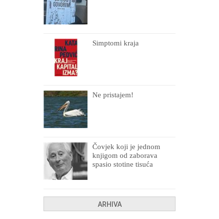
Simptomi kraja
Ne pristajem!
Čovjek koji je jednom
knjigom od zaborava
spasio stotine tisuća
drugih, prokletih i
uništenih
ARHIVA