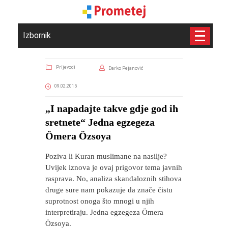
Izbornik
Prijevodi
Darko Pejanović
09.02.2015
„I napadajte takve gdje god ih
sretnete“ Jedna egzegeza
Ömera Özsoya
Poziva li Kuran muslimane na nasilje?
Uvijek iznova je ovaj prigovor tema javnih
rasprava. No, analiza skandaloznih stihova
druge sure nam pokazuje da znače čistu
suprotnost onoga što mnogi u njih
interpretiraju. Jedna egzegeza Ömera
Özsoya.