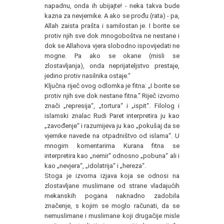
napadnu, onda ih ubijajte! - neka takva bude
kazna za nevjernike. A ako se prođu (rata) - pa,
Allah zaista prašta i samilostan je. I borite se
protiv njih sve dok mnogoboštva ne nestane i
dok se Allahova vjera slobodno ispovijedati ne
mogne. Pa ako se okane (misli se
zlostavljanja), onda neprijateljstvo prestaje,
jedino protiv nasilnika ostaje.“
Ključna riječ ovog odlomka je fitna: „I borite se
protiv njih sve dok nestane fitna.“ Riječ izvorno
znači „represija“, „tortura“ i „ispit“. Filolog i
islamski znalac Rudi Paret interpretira ju kao
„zavođenje“ i razumijeva ju kao „pokušaj da se
vjernike navede na otpadništvo od islama“. U
mnogim komentarima Kurana fitna se
interpretira kao „nemir“ odnosno „pobuna“ ali i
kao „nevjera“, „idolatrija“ i „hereza“.
Stoga je izvorna izjava koja se odnosi na
zlostavljane muslimane od strane vladajućih
mekanskih pogana naknadno zadobila
značenje, s kojim se moglo računati, da se
nemuslimane i muslimane koji drugačije misle