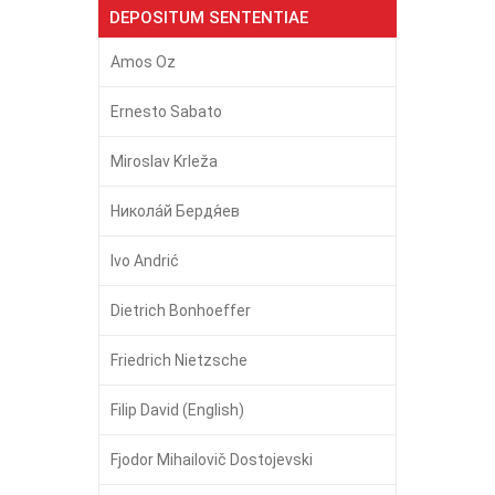
DEPOSITUM SENTENTIAE
Amos Oz
Ernesto Sabato
Miroslav Krleža
Никола́й Бердя́ев
Ivo Andrić
Dietrich Bonhoeffer
Friedrich Nietzsche
Filip David (English)
Fjodor Mihailovič Dostojevski