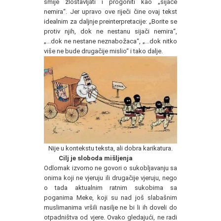
smije zlostavljati i progoniti kao „sijače
nemira“. Jer upravo ove riječi čine ovaj tekst
idealnim za daljnje preinterpretacije: „Borite se
protiv njih, dok ne nestanu sijači nemira“,
„...dok ne nestane neznabožaca“, „...dok nitko
više ne bude drugačije mislio“ i tako dalje.
Nije u kontekstu teksta, ali dobra karikatura.
Cilj je sloboda mišljenja
Odlomak izvorno ne govori o sukobljavanju sa
onima koji ne vjeruju ili drugačije vjeruju, nego
o tada aktualnim ratnim sukobima sa
poganima Meke, koji su nad još slabašnim
muslimanima vršili nasilje ne bi li ih doveli do
otpadništva od vjere. Ovako gledajući, ne radi