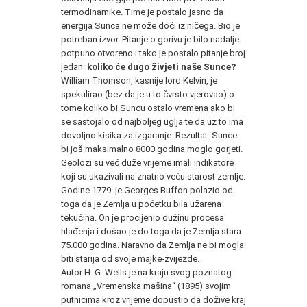
termodinamike. Time je postalo jasno da
energija Sunca ne može doći iz ničega. Bio je
potreban izvor. Pitanje o gorivu je bilo nadalje
potpuno otvoreno i tako je postalo pitanje broj
jedan:
koliko će dugo živjeti naše Sunce?
William Thomson, kasnije lord Kelvin, je
spekulirao (bez da je u to čvrsto vjerovao) o
tome koliko bi Suncu ostalo vremena ako bi
se sastojalo od najboljeg uglja te da uz to ima
dovoljno kisika za izgaranje. Rezultat: Sunce
bi još maksimalno 8000 godina moglo gorjeti.
Geolozi su već duže vrijeme imali indikatore
koji su ukazivali na znatno veću starost zemlje.
Godine 1779. je Georges Buffon polazio od
toga da je Zemlja u početku bila užarena
tekućina. On je procijenio dužinu procesa
hlađenja i došao je do toga da je Zemlja stara
75.000 godina. Naravno da Zemlja ne bi mogla
biti starija od svoje majke-zvijezde.
Autor H. G. Wells je na kraju svog poznatog
romana „Vremenska mašina“ (1895) svojim
putnicima kroz vrijeme dopustio da dožive kraj