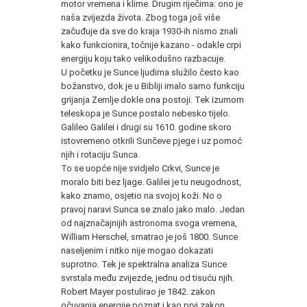
motor vremena i klime. Drugim riječima: ono je
naša zvijezda života. Zbog toga još više
začuđuje da sve do kraja 1930-ih nismo znali
kako funkcionira, točnije kazano - odakle crpi
energiju koju tako velikodušno razbacuje.
U početku je Sunce ljudima služilo često kao
božanstvo, dok je u Bibliji imalo samo funkciju
grijanja Zemlje dokle ona postoji. Tek izumom
teleskopa je Sunce postalo nebesko tijelo.
Galileo Galilei i drugi su 1610. godine skoro
istovremeno otkrili Sunčeve pjege i uz pomoć
njih i rotaciju Sunca.
To se uopće nije svidjelo Crkvi, Sunce je
moralo biti bez ljage. Galilei je tu neugodnost,
kako znamo, osjetio na svojoj koži. No o
pravoj naravi Sunca se znalo jako malo. Jedan
od najznačajnijih astronoma svoga vremena,
William Herschel, smatrao je još 1800. Sunce
naseljenim i nitko nije mogao dokazati
suprotno. Tek je spektralna analiza Sunce
svrstala među zvijezde, jednu od tisuću njih.
Robert Mayer postulirao je 1842. zakon
očuvanja energije poznat i kao prvi zakon