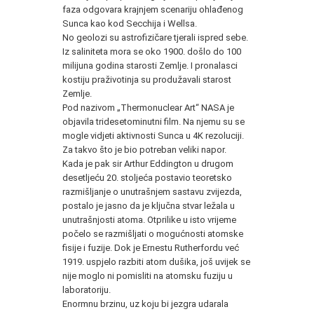
faza odgovara krajnjem scenariju ohlađenog
Sunca kao kod Secchija i Wellsa.
No geolozi su astrofizičare tjerali ispred sebe.
Iz saliniteta mora se oko 1900. došlo do 100
milijuna godina starosti Zemlje. I pronalasci
kostiju praživotinja su produžavali starost
Zemlje.
Pod nazivom „Thermonuclear Art“ NASA je
objavila tridesetominutni film. Na njemu su se
mogle vidjeti aktivnosti Sunca u 4K rezoluciji.
Za takvo što je bio potreban veliki napor.
Kada je pak sir Arthur Eddington u drugom
desetljeću 20. stoljeća postavio teoretsko
razmišljanje o unutrašnjem sastavu zvijezda,
postalo je jasno da je ključna stvar ležala u
unutrašnjosti atoma. Otprilike u isto vrijeme
počelo se razmišljati o mogućnosti atomske
fisije i fuzije. Dok je Ernestu Rutherfordu već
1919. uspjelo razbiti atom dušika, još uvijek se
nije moglo ni pomisliti na atomsku fuziju u
laboratoriju.
Enormnu brzinu, uz koju bi jezgra udarala