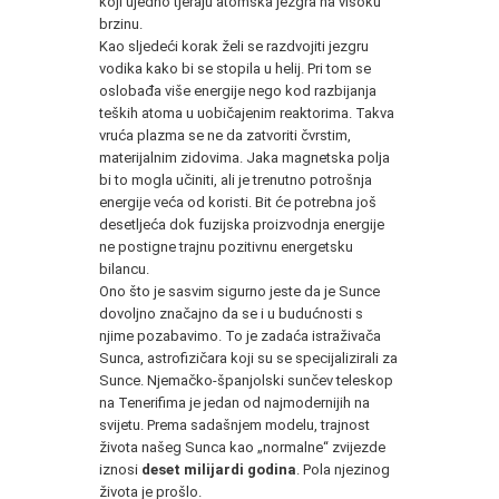
koji ujedno tjeraju atomska jezgra na visoku
brzinu.
Kao sljedeći korak želi se razdvojiti jezgru
vodika kako bi se stopila u helij. Pri tom se
oslobađa više energije nego kod razbijanja
teških atoma u uobičajenim reaktorima. Takva
vruća plazma se ne da zatvoriti čvrstim,
materijalnim zidovima. Jaka magnetska polja
bi to mogla učiniti, ali je trenutno potrošnja
energije veća od koristi. Bit će potrebna još
desetljeća dok fuzijska proizvodnja energije
ne postigne trajnu pozitivnu energetsku
bilancu.
Ono što je sasvim sigurno jeste da je Sunce
dovoljno značajno da se i u budućnosti s
njime pozabavimo. To je zadaća istraživača
Sunca, astrofizičara koji su se specijalizirali za
Sunce. Njemačko-španjolski sunčev teleskop
na Tenerifima je jedan od najmodernijih na
svijetu. Prema sadašnjem modelu, trajnost
života našeg Sunca kao „normalne“ zvijezde
iznosi
deset milijardi godina
. Pola njezinog
života je prošlo.