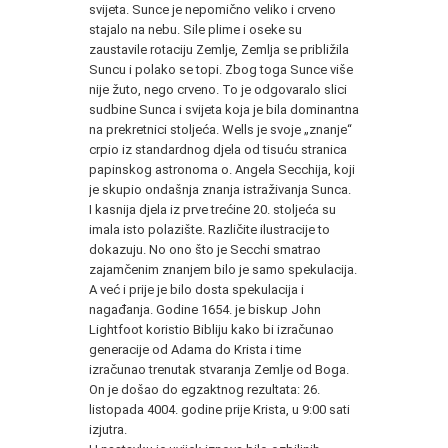
svijeta. Sunce je nepomično veliko i crveno
stajalo na nebu. Sile plime i oseke su
zaustavile rotaciju Zemlje, Zemlja se približila
Suncu i polako se topi. Zbog toga Sunce više
nije žuto, nego crveno. To je odgovaralo slici
sudbine Sunca i svijeta koja je bila dominantna
na prekretnici stoljeća. Wells je svoje „znanje“
crpio iz standardnog djela od tisuću stranica
papinskog astronoma o. Angela Secchija, koji
je skupio ondašnja znanja istraživanja Sunca.
I kasnija djela iz prve trećine 20. stoljeća su
imala isto polazište. Različite ilustracije to
dokazuju. No ono što je Secchi smatrao
zajamčenim znanjem bilo je samo spekulacija.
A već i prije je bilo dosta spekulacija i
nagađanja. Godine 1654. je biskup John
Lightfoot koristio Bibliju kako bi izračunao
generacije od Adama do Krista i time
izračunao trenutak stvaranja Zemlje od Boga.
On je došao do egzaktnog rezultata: 26.
listopada 4004. godine prije Krista, u 9:00 sati
izjutra.