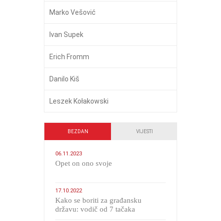
Marko Vešović
Ivan Supek
Erich Fromm
Danilo Kiš
Leszek Kołakowski
BEZDAN
VIJESTI
06.11.2023
​Opet on ono svoje
17.10.2022
Kako se boriti za građansku
državu: vodič od 7 tačaka