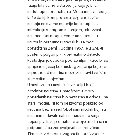
fuzije bila samo čista teorija koja je bila
nedostupna promatranju. Međutim, ova teorija
kaže da tijekom procesa jezgrene fuzije
nastaju nestvarne materije koje stupaju u
interakciju s drugom materijom, takozvani
neutrino. Oni mogu neometano napustiti
unutrašnjost Sunca i trebali bi se moći
potvrditi na Zemlji. Godine 1967. je u SAD-u
pušten u pogon prvi klor-neutrino detektor.
Postavljen je duboko pod zemljom kako bi se
spriječio utjecaj kozmičkog zračenja koje se
suprotno od neutrina može zaustaviti velikim
stjenovitim slojevima.
U nastavku su nastajali sve bolji i bolji
detektori neutrina. Unatoč tomu je broj
potvrđenih neutrina bio neznatan u odnosu na
stariji model. Pri tom se izvorno polazilo od
neutrina bez mase. Poboljšani modeli koji su
neutrinima davali malenu masu mirovanja
objašnjavali su promatrane brojke neutrina i u
potpunosti su zadovoljavale astrofizičare.
Time se tvrdokorna zagonetka proizvodnje