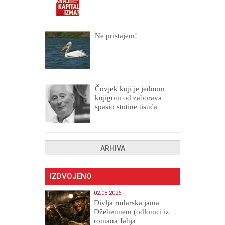
Ne pristajem!
Čovjek koji je jednom
knjigom od zaborava
spasio stotine tisuća
drugih, prokletih i
uništenih
ARHIVA
IZDVOJENO
02.08.2026
Divlja rudarska jama
Džehennem (odlomci iz
romana Jahja