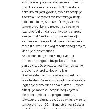
solarne energije smatrala riješenom. Unatoč
fuziji koja je mogla objasniti Sunce staro
nekoliko milijardi godina, svoje značenje je
zadržala i Helmholtzova kontrakcija. Iz nje
jedna mlada zvijezda izvlači svoju visoku
temperaturu, koja je potrebna za paljenje
jezgrene fuzije. I danas prihvaćena starost
zemlje od 4,6 milijardi godina, na temelju
saznanja o brzini radioaktivnog raspadanja
radija u olovo i njihovog međusobnog omjera,
više nije problematična.
Ako bi nam uspjelo na Zemlji ovladati
procesom jezgrene fuzije, koju koriste
samosvijetleće zvijezde, riješili bi najvažnije
probleme energije. Nedavno je u
Greifswalderovom istraživačkom reaktoru
Wendelstein 7-X nakon okruglo deset godina
izgradnje proizvedena prva plazma. U ovom
slučaju je kao test uzet plin helij kojem su
elektroni odvojeni od jezgra atoma. Tu
takozvanu izolaciju dostiže se pri jako visokoj
temperaturi od 100 milijuna stupnjeva Celzija