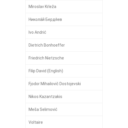
Miroslav Krleža
Никола́й Бердя́ев
Ivo Andrić
Dietrich Bonhoeffer
Friedrich Nietzsche
Filip David (English)
Fjodor Mihailovič Dostojevski
Nikos Kazantzakis
Meša Selimović
Voltaire