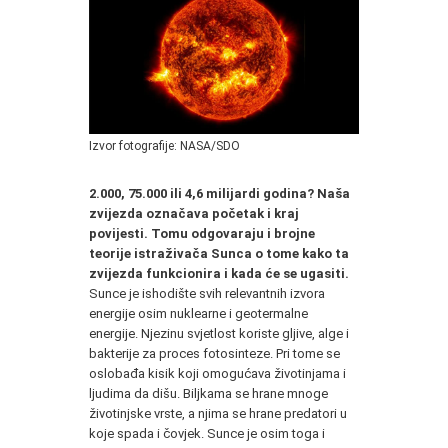
Izvor fotografije: NASA/SDO
2.000, 75.000 ili 4,6 milijardi godina? Naša
zvijezda označava početak i kraj
povijesti. Tomu odgovaraju i brojne
teorije istraživača Sunca o tome kako ta
zvijezda funkcionira i kada će se ugasiti.
Sunce je ishodište svih relevantnih izvora
energije osim nuklearne i geotermalne
energije. Njezinu svjetlost koriste gljive, alge i
bakterije za proces fotosinteze. Pri tome se
oslobađa kisik koji omogućava životinjama i
ljudima da dišu. Biljkama se hrane mnoge
životinjske vrste, a njima se hrane predatori u
koje spada i čovjek. Sunce je osim toga i