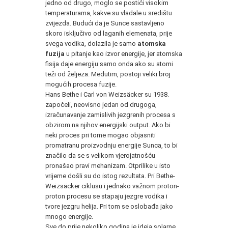
jedno od drugo, moglo se postići visokim
temperaturama, kakve su vladale u središtu
zvijezda. Budući da je Sunce sastavljeno
skoro isključivo od laganih elemenata, prije
svega vodika, dolazila je samo
atomska
fuzija
u pitanje kao izvor energije, jer atomska
fisija daje energiju samo onda ako su atomi
teži od željeza. Međutim, postoji veliki broj
mogućih procesa fuzije.
Hans Bethe i Carl von Weizsäcker su 1938.
započeli, neovisno jedan od drugoga,
izračunavanje zamislivih jezgrenih procesa s
obzirom na njihov energijski output. Ako bi
neki proces pri tome mogao objasniti
promatranu proizvodnju energije Sunca, to bi
značilo da se s velikom vjerojatnošću
pronašao pravi mehanizam. Otprilike u isto
vrijeme došli su do istog rezultata. Pri Bethe-
Weizsäcker ciklusu i jednako važnom proton-
proton procesu se stapaju jezgre vodika i
tvore jezgru helija. Pri tom se oslobađa jako
mnogo energije.
Sve do prije nekoliko godina je ideja solarne