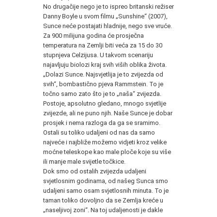
No drugačije nego je to ispreo britanski režiser
Danny Boyle u svom filmu „Sunshine“ (2007),
Sunce neće postajati hladnije, nego sve vruće.
Za 900 milijuna godina će prosječna
temperatura na Zemlji biti veća za 15 do 30
stupnjeva Celzijusa. U takvom scenariju
najavljuju biolozi kraj svih viših oblika života.
„Dolazi Sunce. Najsvjetlija je to zvijezda od
svih“, bombastično pjeva Rammstein. To je
točno samo zato što je to „naša“ zvijezda.
Postoje, apsolutno gledano, mnogo svjetlije
zvijezde, ali ne puno njih. Naše Sunce je dobar
prosjek i nema razloga da ga se sramimo.
Ostali su toliko udaljeni od nas da samo
najveće i najbliže možemo vidjeti kroz velike
moćne teleskope kao male ploče koje su više
ili manje male svijetle točkice.
Dok smo od ostalih zvijezda udaljeni
svjetlosnim godinama, od našeg Sunca smo
udaljeni samo osam svjetlosnih minuta. To je
taman toliko dovoljno da se Zemlja kreće u
„naseljivoj zoni“. Na toj udaljenosti je dakle