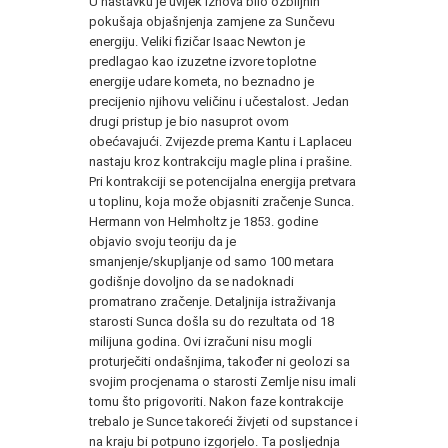
U nastavku je uvijek iznova bilo ozbiljnih
pokušaja objašnjenja zamjene za Sunčevu
energiju. Veliki fizičar Isaac Newton je
predlagao kao izuzetne izvore toplotne
energije udare kometa, no beznadno je
precijenio njihovu veličinu i učestalost. Jedan
drugi pristup je bio nasuprot ovom
obećavajući. Zvijezde prema Kantu i Laplaceu
nastaju kroz kontrakciju magle plina i prašine.
Pri kontrakciji se potencijalna energija pretvara
u toplinu, koja može objasniti zračenje Sunca.
Hermann von Helmholtz je 1853. godine
objavio svoju teoriju da je
smanjenje/skupljanje od samo 100 metara
godišnje dovoljno da se nadoknadi
promatrano zračenje. Detaljnija istraživanja
starosti Sunca došla su do rezultata od 18
milijuna godina. Ovi izračuni nisu mogli
proturječiti ondašnjima, također ni geolozi sa
svojim procjenama o starosti Zemlje nisu imali
tomu što prigovoriti. Nakon faze kontrakcije
trebalo je Sunce takoreći živjeti od supstance i
na kraju bi potpuno izgorjelo. Ta posljednja