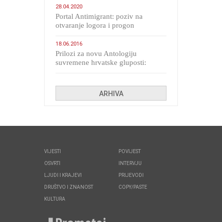
28.04.2020
Portal Antimigrant: poziv na
otvaranje logora i progon
migranata poput bijesnih kerova
18.06.2016
Prilozi za novu Antologiju
suvremene hrvatske gluposti:
Kolinda i ekipa o navijačkim
huliganima
ARHIVA
VIJESTI
POVIJEST
OSVRTI
INTERVJU
LJUDI I KRAJEVI
PRIJEVODI
DRUŠTVO I ZNANOST
COPY/PASTE
KULTURA