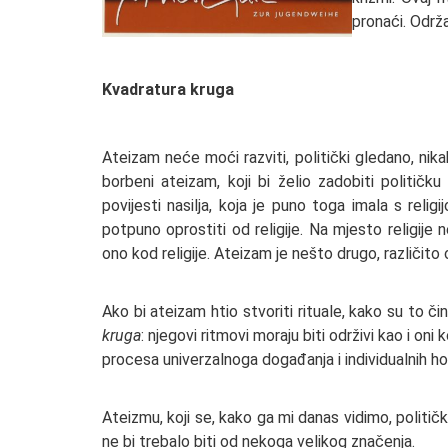
pronaći. Održ
Kvadratura kruga
Ateizam neće moći razviti, politički gledano, ni
borbeni ateizam, koji bi želio zadobiti politič
povijesti nasilja, koja je puno toga imala s religij
potpuno oprostiti od religije. Na mjesto religije
ono kod religije. Ateizam je nešto drugo, različito o
Ako bi ateizam htio stvoriti rituale, kako su to či
kruga
: njegovi ritmovi moraju biti održivi kao i on
procesa univerzalnoga događanja i individualnih hor
Ateizmu, koji se, kako ga mi danas vidimo, politički 
ne bi trebalo biti od nekoga velikog značenja.