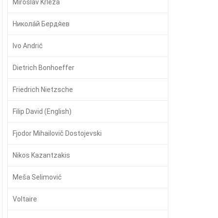
Miroslav Krleža
Никола́й Бердя́ев
Ivo Andrić
Dietrich Bonhoeffer
Friedrich Nietzsche
Filip David (English)
Fjodor Mihailovič Dostojevski
Nikos Kazantzakis
Meša Selimović
Voltaire