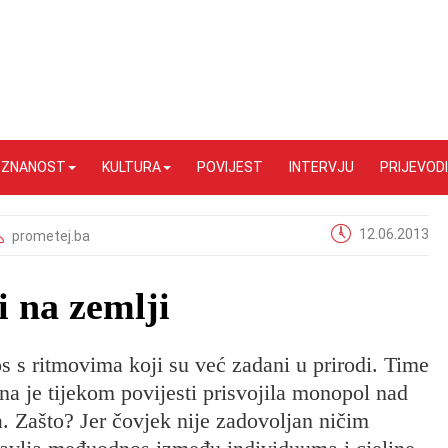
I ZNANOST
KULTURA
POVIJEST
INTERVJU
PRIJEVODI
12.06.2013
prometej.ba
i na zemlji
os s ritmovima koji su već zadani u prirodi. Time
 ona je tijekom povijesti prisvojila monopol nad
. Zašto? Jer čovjek nije zadovoljan ničim