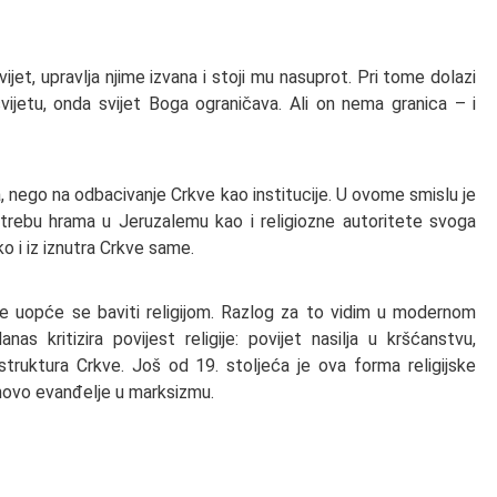
ijet, upravlja njime izvana i stoji mu nasuprot. Pri tome dolazi
vijetu, onda svijet Boga ograničava. Ali on nema granica – i
 nego na odbacivanje Crkve kao institucije. U ovome smislu je
upotrebu hrama u Jeruzalemu kao i religiozne autoritete svoga
o i iz iznutra Crkve same.
je uopće se baviti religijom. Razlog za to vidim u modernom
as kritizira povijest religije: povijet nasilja u kršćanstvu,
struktura Crkve. Još od 19. stoljeća je ova forma religijske
 novo evanđelje u marksizmu.