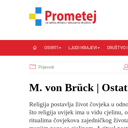
OSVRTI
LJUDI I KRAJEVI
DRUŠTVO 
Prijevodi
M. von Brück | Ostat
Religija postavlja život čovjeka u odn
što religija uvijek ima u vidu cjelinu,
ritualima čovjekova zajedničkog života