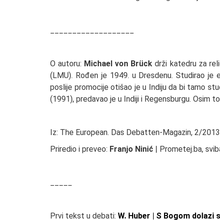
___________________
O autoru:
Michael von Brück
drži katedru za rel
(LMU). Rođen je 1949. u Dresdenu. Studirao je eva
poslije promocije otišao je u Indiju da bi tamo st
(1991), predavao je u Indiji i Regensburgu. Osim tog
Iz: The European. Das Debatten-Magazin, 2/2013
Priredio i preveo:
Franjo Ninić
| Prometej.ba, sviba
_____
Prvi tekst u debati:
W. Huber | S Bogom dolazi 