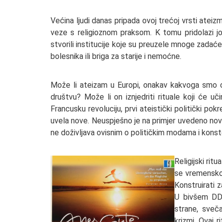
Većina ljudi danas pripada ovoj trećoj vrsti atei
veze s religioznom praksom. K tomu pridolazi jo
stvorili institucije koje su preuzele mnoge zadaće,
bolesnika ili briga za starije i nemoćne.
Može li ateizam u Europi, onakav kakvoga smo ovd
društvu? Može li on iznjedriti rituale koji će uč
Francusku revoluciju, prvi ateistički politički pok
uvela nove. Neuspješno je na primjer uvedeno nov
ne doživljava ovisnim o političkim modama i konst
Religijski rit
se vremenskom
Konstruirati 
U bivšem DDR-
strane, sveč
krizmi. Ovaj r