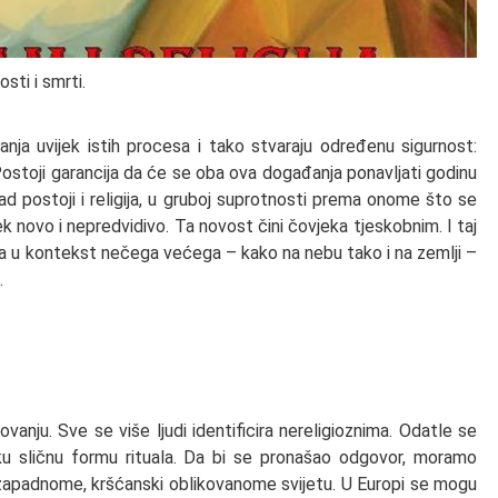
sti i smrti.
ljanja uvijek istih procesa i tako stvaraju određenu sigurnost:
Postoji garancija da će se oba ova događanja ponavljati godinu
kad postoji i religija, u gruboj suprotnosti prema onome što se
k novo i nepredvidivo. Ta novost čini čovjeka tjeskobnim. I taj
lja u kontekst nečega većega – kako na nebu tako i na zemlji –
.
ju. Sve se više ljudi identificira nereligioznima. Odatle se
eku sličnu formu rituala. Da bi se pronašao odgovor, moramo
zapadnome, kršćanski oblikovanome svijetu. U Europi se mogu