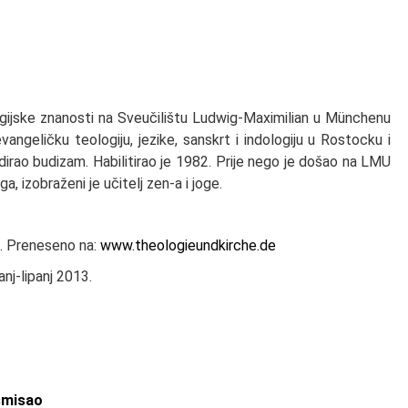
igijske znanosti na Sveučilištu Ludwig-Maximilian u Münchenu
ngeličku teologiju, jezike, sanskrt i indologiju u Rostocku i
udirao budizam. Habilitirao je 1982. Prije nego je došao na LMU
a, izobraženi je učitelj zen-a i joge.
. Preneseno na:
www.theologieundkirche.de
nj-lipanj 2013.
smisao