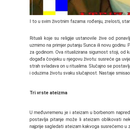
I to u svim životnim fazama: rođenju, zrelosti, staro
Rituali koje su religije ustanovile žive od ponav
uzmimo na primjer putanju Sunca ili novu godinu. 
za godinom. Ova ritualizirana sigurnost stoji, od 
događa čovjeku u njegovu životu: susreće ga uvije
strah svladava on u ritualima. Slučajno se postav
i oduzima životu svaku slučajnost. Nastaje smisao
Tri vrste ateizma
U međuvremenu je i ateizam u borbenom napredovan
postavlja pitanje može li ateizam oblikovati n
najprije sagledati ateizam kakvoga susrećemo u 