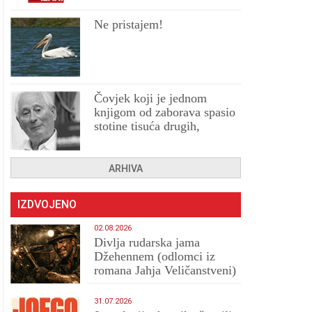
Ne pristajem!
Čovjek koji je jednom
knjigom od zaborava spasio
stotine tisuća drugih,
prokletih i uništenih
ARHIVA
IZDVOJENO
02.08.2026
Divlja rudarska jama
Džehennem (odlomci iz
romana Jahja Veličanstveni)
31.07.2026