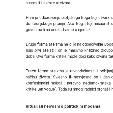
susresti tri vrste ateizma:
Prva je odbacivanje biblijskoga Boga koji stvara sv
do teorijskoga pitanja: Ako Bog stoji nasuprot s
govorimo li mi onda stvarno o njemu?
Druga forma ateizma ne cilja na odbacivanje Boga,
Isus prvi ateist: i on je masivno kritizirao zlo
doba. Ova forma kritike može doći kako izvana tak
Treća forma ateizma je ravnodušnost ili odbijan
načinu života. Svjesno ili nesvjesno se i dan-dan
konfesionalni raskoli i, naravno, nedemokratska 
kritike „en vogue“. Tada su mnogi radnici pronašli
Rituali su neovisni o političkim modama