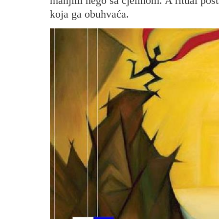
manjim nego sa cjelinom. A ritual pos
koja ga obuhvaća.