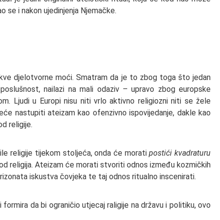
ao se i nakon ujedinjenja Njemačke.
kakve djelotvorne moći. Smatram da je to zbog toga što jedan
ku poslušnost, nailazi na mali odaziv – upravo zbog europske
om. Ljudi u Europi nisu niti vrlo aktivno religiozni niti se žele
 neće nastupiti ateizam kao ofenzivno ispovijedanje, dakle kao
d religije.
nile religije tijekom stoljeća, onda će morati
postići kvadraturu
i kod religija. Ateizam će morati stvoriti odnos između kozmičkih
izonata iskustva čovjeka te taj odnos ritualno inscenirati.
formira da bi ograničio utjecaj raligije na državu i politiku, ovo