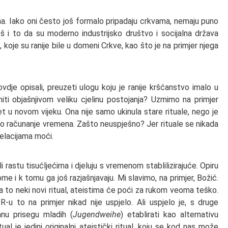
zma. Iako oni često još formalo pripadaju crkvama, nemaju puno
š i to da su moderno industrijsko društvo i socijalna država
 koje su ranije bile u domeni Crkve, kao što je na primjer njega
je opisali, preuzeti ulogu koju je ranije kršćanstvo imalo u
initi objašnjivom veliku cjelinu postojanja? Uzmimo na primjer
ret u novom vijeku. Ona nije samo ukinula stare rituale, nego je
o računanje vremena. Zašto neuspješno? Jer rituale se nikada
elacijama moći.
uali rastu tisućljećima i djeluju s vremenom stablilizirajuće. Opiru
e i k tomu ga još razjašnjavaju. Mi slavimo, na primjer, Božić.
za to neki novi ritual, ateistima će poći za rukom veoma teško.
u to na primjer nikad nije uspjelo. Ali uspjelo je, s druge
anu prisegu mladih (
Jugendweihe
) etablirati kao alternativu
itual je jedini originalni ateistički ritual, koju se kod nas može