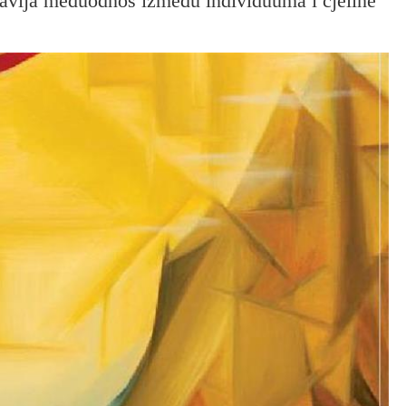
tavlja međuodnos između individuuma i cjeline