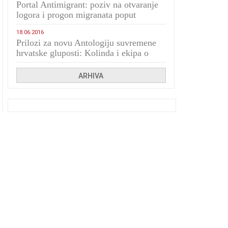
Portal Antimigrant: poziv na otvaranje
logora i progon migranata poput
bijesnih kerova
18.06.2016
Prilozi za novu Antologiju suvremene
hrvatske gluposti: Kolinda i ekipa o
navijačkim huliganima
ARHIVA