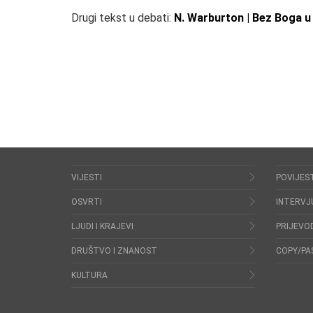
Drugi tekst u debati:
N. Warburton | Bez Boga u 
VIJESTI
POVIJES
OSVRTI
INTERVJ
LJUDI I KRAJEVI
PRIJEVOD
DRUŠTVO I ZNANOST
COPY/PA
KULTURA