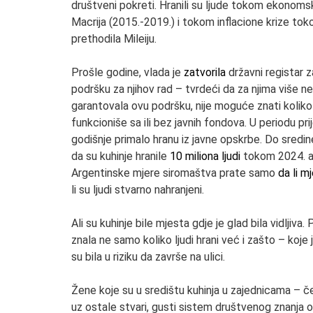
društveni pokreti. Hranili su ljude tokom ekonoms
Macrija (2015.-2019.) i tokom inflacione krize toko
prethodila Mileiju.
Prošle godine, vlada je
zatvorila
državni registar 
podršku za njihov rad – tvrdeći da za njima više ne
garantovala ovu podršku, nije moguće znati koliko
funkcioniše sa ili bez javnih fondova. U periodu pr
godišnje primalo hranu iz javne opskrbe. Do sredi
da su kuhinje hranile
10 miliona ljudi
tokom 2024. ali
Argentinske mjere siromaštva prate samo
da li m
li su ljudi stvarno nahranjeni.
Ali su kuhinje bile mjesta gdje je glad bila vidljiva.
znala ne samo koliko ljudi hrani već i zašto – koj
su bila u riziku da završe na ulici.
Žene koje su u središtu kuhinja u zajednicama – čes
uz ostale stvari, gusti sistem društvenog znanja 