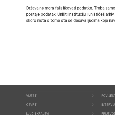
Država ne mora falisfikovati podatke. Treba samo
postaje podatak. Uništi instituciju i uništićeš arhiv.
skoro ništa o tome šta se dešava ljudima koje nav
VIJESTI
POVIJES
OSVRTI
INTERVJ
LJUDI I KRAJEVI
PRIJEVOD