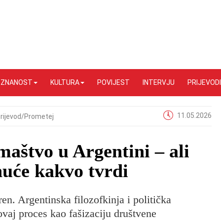
I ZNANOST
KULTURA
POVIJEST
INTERVJU
PRIJEVODI
11.05.2026
rijevod/Prometej
maštvo u Argentini – ali
nuće kakvo tvrdi
ren. Argentinska filozofkinja i politička
ovaj proces kao fašizaciju društvene