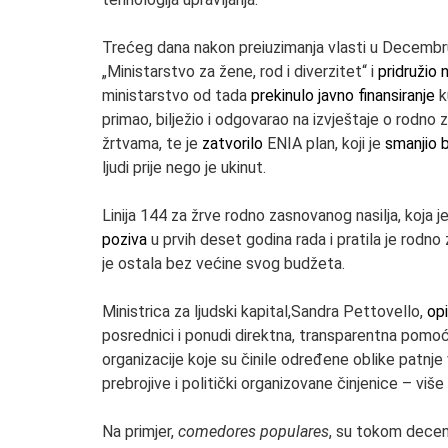
Trećeg dana nakon preiuzimanja vlasti u Decembru 
„Ministarstvo za žene, rod i diverzitet“ i
pridružio 
ministarstvo od tada
prekinulo javno finansiranje
k
primao, bilježio i odgovarao na izvještaje o rodno 
žrtvama, te je
zatvorilo
ENIA plan, koji je
smanjio b
ljudi prije nego je ukinut.
Linija 144 za žrve rodno zasnovanog nasilja, koja j
poziva
u prvih deset godina rada i pratila je rodn
je ostala bez većine svog budžeta.
Ministrica za ljudski kapital,Sandra Pettovello,
opi
posrednici i ponudi direktna, transparentna pomoć r
organizacije koje su činile određene oblike patnje v
prebrojive i politički organizovane činjenice – viš
Na primjer,
comedores populares
, su tokom decenij