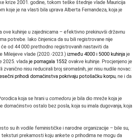
ke krize 2001. godine, tokom teške štednje vlade Mauricija
m koje je na vlasti bila uprava Alberta Fernandeza, koja je
za ove kuhinje u zajednicama – efektivno prekinuvši državnu
ma potrebe. Iako činjenica da su bili registrovane nije
 će od 44 000 prethodno registrovanih nastaviti da
ije Mileijeve vlade (2020.-2023.)
između 4000 i 5000 kuhinja
je
ne 2025. vlada
je pomagala 1552
ovakve kuhinje. Procjenjeno je
 zvanično nisu reducirali broj siromašnih, jer nisu nudile novac:
jesečni prihodi domaćinstva pokrivaju potošačku korpu
, ne i da
 Porodica koja se hrani u
comedoru
je bila dio mreže koja je
e je domaćinstvo ostalo bez posla, koja su imala dugovanja, koja
to su ih vodile feminističke i narodne organizacije – bile su,
o teksturi prekarnosti koju ankete o prihodima ne mogu da