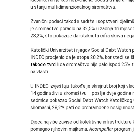
u stanju multidimenzionalnog siromaštva.
Zvanični podaci takođe sadrže i sopstveni djeli
je siromaštvo poraslo na 32,5% u zadnja tri mjese
28,2%, što pokazuje da istaknuta cifra skriva negat
Katolički Univerzitet i njegov Social Debt Watch
INDEC procjenio da je stopa 28,2%, koristeći se š
takođe tvrdili
da siromaštvo nije palo ispod 25% to
na vlasti.
U INDEC izvještaju takođe je skrajnut broj koji v
14 godina živi u siromaštvu – poslije dvije godine m
sedmice pokazao Social Debt Watch Katoličkog u
siromašni, 28,2% pati od prehrambene nesigurnost
Djeca najviše zavise od kolektivne infrastrukture 
pomagao njihovim majkama.
Acompañar
program j