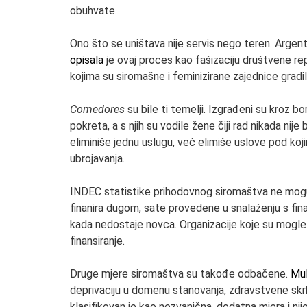
obuhvate.
Ono što se uništava nije servis nego teren. Argent
opisala
je ovaj proces kao fašizaciju društvene re
kojima su siromašne i feminizirane zajednice gradile
Comedores
su bile ti temelji. Izgrađeni su kroz bor
pokreta, a s njih su vodile žene čiji rad nikada nij
eliminiše jednu uslugu, već elimiše uslove pod kojim
ubrojavanja.
INDEC statistike prihodovnog siromaštva ne mogu 
finanira dugom, sate provedene u snalaženju s finan
kada nedostaje novca. Organizacije koje su mogle pra
finansiranje.
Druge mjere siromaštva su takođe odbačene.
Mul
deprivaciju u domenu stanovanja, zdravstvene skrb
klasifikovan je kao nezvanična, dodatna mjera i ni