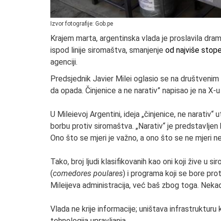
Izvor fotografije: Gob.pe
Krajem marta, argentinska vlada je proslavila dram
ispod linije siromaštva, smanjenje
od najviše stop
agenciji.
Predsjednik Javier Milei oglasio se na društveni
da opada. Činjenice a ne narativ” napisao je na 
U Mileievoj Argentini, ideja „činjenice, ne narativ“
borbu protiv siromaštva. „Narativ“ je predstavljen 
Ono što se mjeri je važno, a ono što se ne mjeri ne
Tako, broj ljudi klasifikovanih kao oni koji žive u 
(
comedores poulares
) i programa koji se bore pro
Mileijeva administracija, već baš zbog toga. Neka
Vlada ne krije informacije; uništava infrastrukturu 
tehnologija upravljanja.