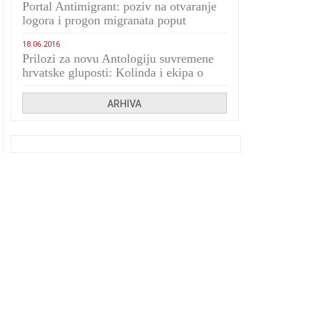
Portal Antimigrant: poziv na otvaranje
logora i progon migranata poput
bijesnih kerova
18.06.2016
Prilozi za novu Antologiju suvremene
hrvatske gluposti: Kolinda i ekipa o
navijačkim huliganima
ARHIVA