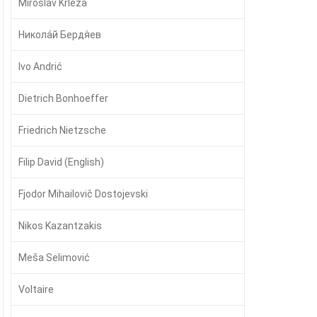
Miroslav Krleža
Никола́й Бердя́ев
Ivo Andrić
Dietrich Bonhoeffer
Friedrich Nietzsche
Filip David (English)
Fjodor Mihailovič Dostojevski
Nikos Kazantzakis
Meša Selimović
Voltaire