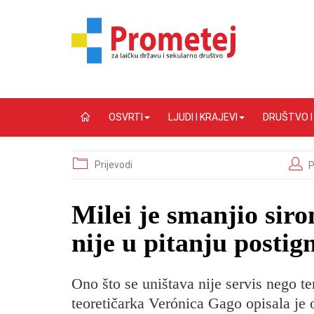
OSVRTI
LJUDI I KRAJEVI
DRUŠTVO 
Prijevodi
P
Milei je smanjio siro
nije u pitanju postig
Ono što se uništava nije servis nego te
teoretičarka Verónica Gago opisala je 