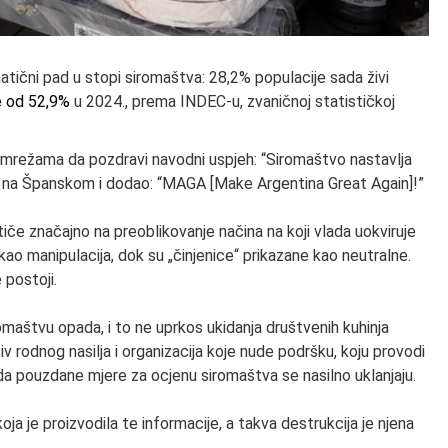
atični pad u stopi siromaštva: 28,2% populacije sada živi
e od 52,9%
u 2024., prema INDEC-u, zvaničnoj statističkoj
m mrežama da pozdravi navodni uspjeh: “Siromaštvo nastavlja
X-u na Španskom i dodao: “MAGA [Make Argentina Great Again]!”
 utiče značajno na preoblikovanje načina na koji vlada uokviruje
kao manipulacija, dok su „činjenice“ prikazane kao neutralne.
 postoji.
siromaštvu opada, i to ne uprkos ukidanja društvenih kuhinja
tiv rodnog nasilja i organizacija koje nude podršku, koju provodi
da pouzdane mjere za ocjenu siromaštva se nasilno uklanjaju.
koja je proizvodila te informacije, a takva destrukcija je njena