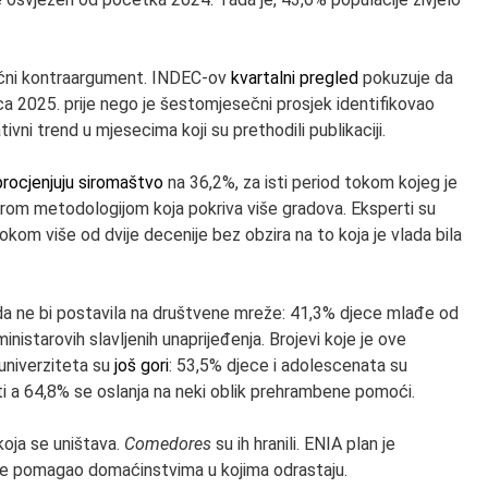
mični kontraargument. INDEC-ov
kvartalni pregled
pokuzuje da
ca 2025. prije nego je šestomjesečni prosjek identifikovao
ivni trend u mjesecima koji su prethodili publikaciji.
procjenjuju siromaštvo
na 36,2%, za isti period tokom kojeg je
irom metodologijom koja pokriva više gradova. Eksperti su
kom više od dvije decenije bez obzira na to koja je vlada bila
lada ne bi postavila na društvene mreže: 41,3% djece mlađe od
inistarovih slavljenih unaprijeđenja. Brojevi koje je ove
niverziteta su
još gori
: 53,5% djece i adolescenata su
i a 64,8% se oslanja na neki oblik prehrambene pomoći.
koja se uništava.
Comedores
su ih hranili. ENIA plan je
e pomagao domaćinstvima u kojima odrastaju.