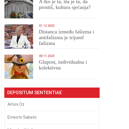
A tko je ta, šta je ta, da
prostiš, kultura sjećanja?
01.12.2025
Distanca između fašizma i
antifašizma je trijumf
fašizma
08.11.2025
Glupost, individualna i
kolektivna
DEPOSITUM SENTENTIAE
Amos Oz
Ernesto Sabato