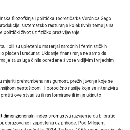
inska filozofkinja i politička teoretičarka Verónica Gago
produkcije: sistematsko rasturanje kolektivnih temelja na
 politički život uz fizičko preživljavanje.
bu i bili su upleteni u materijal narodnih i feminističkih
e bio plaćen i uračunat. Ukidanje finansiranja ne samo da
a je ta usluga činila određene živote vidljivim i vrijednim
mjeriti prehrambenu nesigurnost, preživljavanje koje se
sijkom nestašicom, ili porodično nasilje koje se intenzivira
titi ove stvari su ili rasformirane ili im je ukinuto
tidimenziononalni index siromaštva
razvijen je da bi pratio
i, obrazovanje i zaposlenja uz prihode. Pod Mileijem,
je osvježen od početka 2024. Tada je, 43,6% populacije živjelo