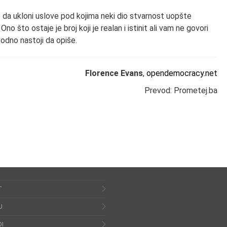
 da ukloni uslove pod kojima neki dio stvarnost uopšte
 Ono što ostaje je broj koji je realan i istinit ali vam ne govori
odno nastoji da opiše.
Florence Evans
,
opendemocracy.net
Prevod: Prometej.ba
T
U
I