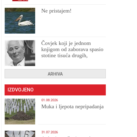
Ne pristajem!
Čovjek koji je jednom
knjigom od zaborava spasio
stotine tisuća drugih,
prokletih i uništenih
ARHIVA
IZDVOJENO
01.08.2026
Muka i ljepota nepripadanja
31.07.2026