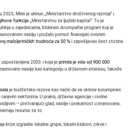
2023, Milei je ukinuo „Ministarstvo društvenog razvoja“ i
njihove funkcije
„Ministarstvu za ljudski kapital“. To je
uhinja u zajednicama, blokiralo
Acompañar
program koji je
zasnovanom nasilju i pružalo pomoć finansijski ovisnim
roj maloljetničkih trudnoća za 50 %
i zapošljavao šest stotina
e uspostavljena 2003. i koja je
primila je više od 900 000
o zasnovano nasilje kao kategoriju u državnom interesu, takođe
sala
je budžetske rezove kao način da se uklone korumpirani
anjivim sektorima. U praksi, državne agencije i civilne
idljivim – pretvarajući glad, nasilje i prekarnost u imenovane,
e nemaju resurse za to.
a krize izgradile lokalne grupe, lokalni klubovi, crkve i