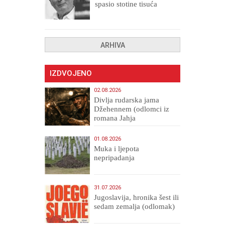
spasio stotine tisuća
drugih, prokletih i
uništenih
ARHIVA
IZDVOJENO
02.08.2026
Divlja rudarska jama
Džehennem (odlomci iz
romana Jahja
Veličanstveni)
01.08.2026
Muka i ljepota
nepripadanja
31.07.2026
Jugoslavija, hronika šest ili
sedam zemalja (odlomak)