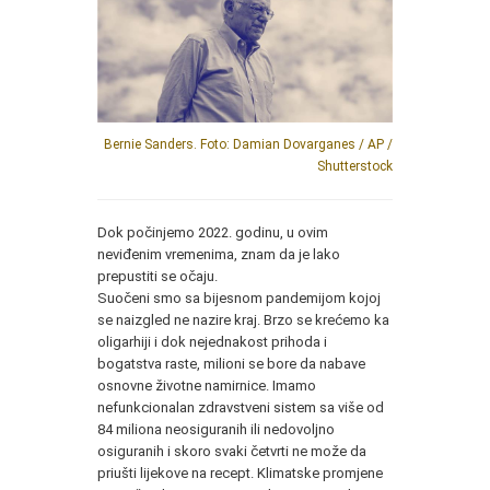
Bernie Sanders. Foto:
Damian Dovarganes / AP /
Shutterstock
Dok počinjemo 2022. godinu, u ovim
neviđenim vremenima, znam da je lako
prepustiti se očaju.
Suočeni smo sa bijesnom pandemijom kojoj
se naizgled ne nazire kraj. Brzo se krećemo ka
oligarhiji i dok nejednakost prihoda i
bogatstva raste, milioni se bore da nabave
osnovne životne namirnice. Imamo
nefunkcionalan zdravstveni sistem sa više od
84 miliona neosiguranih ili nedovoljno
osiguranih i skoro svaki četvrti ne može da
priušti lijekove na recept. Klimatske promjene