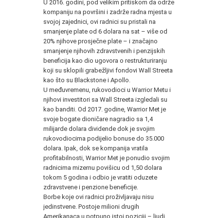
U 2016. godini, pod velikim pritiskom da održe
kompaniju na površini i zadrže radna mjesta u
svojoj zajednici, ovi radnici su pristali na
smanjenje plate od 6 dolara na sat – više od
20% njihove prosječne plate – i značajno
smanjenje njihovih zdravstvenih i penzijskih
beneficija kao dio ugovora o restrukturiranju
koji su sklopili grabežljivi fondovi Wall Streeta
kao što su Blackstone i Apollo.
U međuvremenu, rukovodioci u Warrior Metu i
njihovi investitori sa Wall Streeta izgledali su
kao banditi. Od 2017. godine, Warrior Met je
svoje bogate dioničare nagradio sa 1,4
milijarde dolara dividende dok je svojim
rukovodiocima podijelio bonuse do 35.000
dolara. Ipak, dok se kompanija vratila
profitabilnosti, Warrior Met je ponudio svojim
radnicima mizernu povišicu od 1,50 dolara
tokom 5 godina i odbio je vratiti oduzete
zdravstvene i penzione beneficije.
Borbe koje ovi radnici proživljavaju nisu
jedinstvene. Postoje milioni drugih
Amerikanaca u potpuno istoj poziciji – ljudi