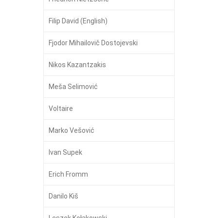
Filip David (English)
Fjodor Mihailovič Dostojevski
Nikos Kazantzakis
Meša Selimović
Voltaire
Marko Vešović
Ivan Supek
Erich Fromm
Danilo Kiš
Leszek Kołakowski