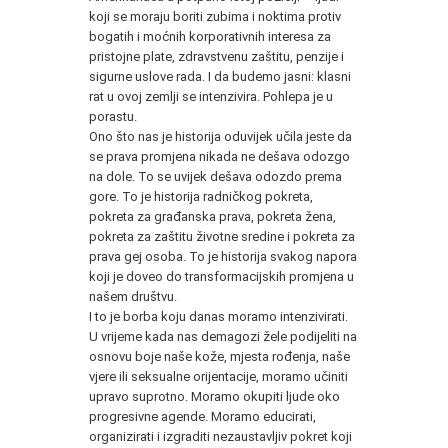
koji se moraju boriti zubima i noktima protiv
bogatih i moćnih korporativnih interesa za
pristojne plate, zdravstvenu zaštitu, penzije i
sigurne uslove rada. I da budemo jasni: klasni
rat u ovoj zemlji se intenzivira. Pohlepa je u
porastu.
Ono što nas je historija oduvijek učila jeste da
se prava promjena nikada ne dešava odozgo
na dole. To se uvijek dešava odozdo prema
gore. To je historija radničkog pokreta,
pokreta za građanska prava, pokreta žena,
pokreta za zaštitu životne sredine i pokreta za
prava gej osoba. To je historija svakog napora
koji je doveo do transformacijskih promjena u
našem društvu.
I to je borba koju danas moramo intenzivirati.
U vrijeme kada nas demagozi žele podijeliti na
osnovu boje naše kože, mjesta rođenja, naše
vjere ili seksualne orijentacije, moramo učiniti
upravo suprotno. Moramo okupiti ljude oko
progresivne agende. Moramo educirati,
organizirati i izgraditi nezaustavljiv pokret koji