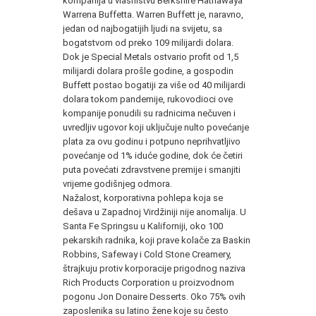
kompanija u vlasništvu Berkshire Hathawaya
Warrena Buffetta. Warren Buffett je, naravno,
jedan od najbogatijih ljudi na svijetu, sa
bogatstvom od preko 109 milijardi dolara.
Dok je Special Metals ostvario profit od 1,5
milijardi dolara prošle godine, a gospodin
Buffett postao bogatiji za više od 40 milijardi
dolara tokom pandemije, rukovodioci ove
kompanije ponudili su radnicima nečuven i
uvredljiv ugovor koji uključuje nulto povećanje
plata za ovu godinu i potpuno neprihvatljivo
povećanje od 1% iduće godine, dok će četiri
puta povećati zdravstvene premije i smanjiti
vrijeme godišnjeg odmora.
Nažalost, korporativna pohlepa koja se
dešava u Zapadnoj Virdžiniji nije anomalija. U
Santa Fe Springsu u Kaliforniji, oko 100
pekarskih radnika, koji prave kolače za Baskin
Robbins, Safeway i Cold Stone Creamery,
štrajkuju protiv korporacije prigodnog naziva
Rich Products Corporation u proizvodnom
pogonu Jon Donaire Desserts. Oko 75% ovih
zaposlenika su latino žene koje su često