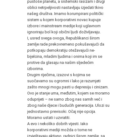
pustoše planetu, a sistemski rasizam i drugi
oblici netrpeljivosti nastavljaju izjedati tkivo
našeg društva. Imamo korumpirani politički
sistem u kojem korporativni novac kupuje
izbore i mainstream medije koji uglavnom
ignoriraju bol koji obični ljudi doživljavaju.
I, usred svega ovoga, Republikanci širom
zemlje rade prekovremeno pokušavajući da
potkopaju demokratiju otežavajući ne-
bijelcina, mladim ljudima i onima koji im se
protive da glasaju na našim sljedećim
izborima.
Drugim riječima, izazovi s kojima se
suočavamo su ogromni i lako je razumjeti
zašto mnogi mogu pasti u depresiju i cinizam.
Ovo je stanje uma, međutim, kojem se moramo
oduprijeti – ne samo zbog nas samih već i
zbog naše djece i budućih generacija. Ulozi su
jednostavno previsoki. Očaj nije opcija.
Moramo ustati i uzvratiti.
A evo i nekoliko dobrih vijesti. Iako
korporativni mediji možda o tome ne
izvještavaju aktivno, radnici širom zemlje, sa