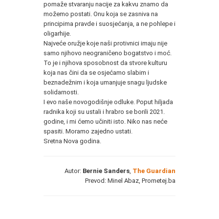
pomaže stvaranju nacije za kakvu znamo da
možemo postati. Onu koja se zasniva na
principima pravde i suosjećanja, a ne pohlepe i
oligarhije.
Najveće oružje koje naši protivnici imaju nije
samo njihovo neograničeno bogatstvo i moć.
To je i njihova sposobnost da stvore kulturu
koja nas čini da se osjećamo slabim i
beznadežnim i koja umanjuje snagu ljudske
solidarnosti.
I evo naše novogodišnje odluke. Poput hiljada
radnika koji su ustali i hrabro se borili 2021.
godine, i mi ćemo učiniti isto. Niko nas neće
spasiti. Moramo zajedno ustati.
Sretna Nova godina.
Autor:
Bernie Sanders
,
The Guardian
Prevod: Minel Abaz, Prometej.ba