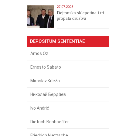
27.07.2026
Dejtonska sklepotina i tri
propala društva
DEPOSITUM SENTENTIAE
Amos Oz
Ernesto Sabato
Miroslav Krleža
Никола́й Бердя́ев
Ivo Andrić
Dietrich Bonhoeffer
Friedrich Nietzsche