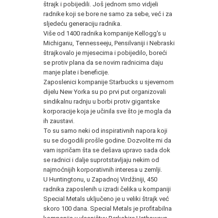
štrajk i pobijedili. Još jednom smo vidjeli
radnike koji se bore ne samo za sebe, već i za
sljedeću generaciju radnika.
Više od 1400 radnika kompanije Kellogg's u
Michiganu, Tennesseeju, Pensilvaniji i Nebraski
štrajkovalo je mjesecima i pobijedilo, boreći
se protiv plana da se novim radnicima daju
manje plate i beneficije.
Zaposlenici kompanije Starbucks u sjevernom
dijelu New Yorka su po prvi put organizovali
sindikalnu radnju u borbi protiv gigantske
korporacije koja je učinila sve što je mogla da
ih zaustavi.
To su samo neki od inspirativnih napora koji
su se dogodili prošle godine. Dozvolite mi da
vam ispričam šta se dešava upravo sada dok
se radnici i dalje suprotstavljaju nekim od
najmoćnijih korporativnih interesa u zemlji.
U Huntingtonu, u Zapadnoj Virdžiniji, 450
radnika zaposlenih u izradi čelika u kompaniji
Special Metals uključeno je u veliki štrajk već
skoro 100 dana. Special Metals je profitabilna