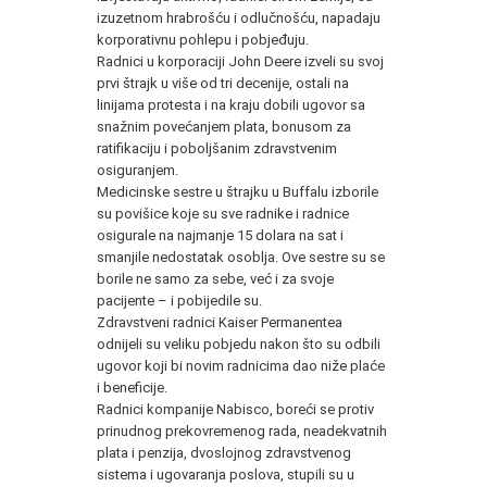
izuzetnom hrabrošću i odlučnošću, napadaju
korporativnu pohlepu i pobjeđuju.
Radnici u korporaciji John Deere izveli su svoj
prvi štrajk u više od tri decenije, ostali na
linijama protesta i na kraju dobili ugovor sa
snažnim povećanjem plata, bonusom za
ratifikaciju i poboljšanim zdravstvenim
osiguranjem.
Medicinske sestre u štrajku u Buffalu izborile
su povišice koje su sve radnike i radnice
osigurale na najmanje 15 dolara na sat i
smanjile nedostatak osoblja. Ove sestre su se
borile ne samo za sebe, već i za svoje
pacijente – i pobijedile su.
Zdravstveni radnici Kaiser Permanentea
odnijeli su veliku pobjedu nakon što su odbili
ugovor koji bi novim radnicima dao niže plaće
i beneficije.
Radnici kompanije Nabisco, boreći se protiv
prinudnog prekovremenog rada, neadekvatnih
plata i penzija, dvoslojnog zdravstvenog
sistema i ugovaranja poslova, stupili su u