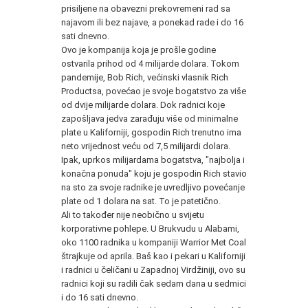
prisiljene na obavezni prekovremeni rad sa
najavom ili bez najave, a ponekad rade i do 16
sati dnevno.
Ovo je kompanija koja je prošle godine
ostvarila prihod od 4 milijarde dolara. Tokom
pandemije, Bob Rich, većinski vlasnik Rich
Productsa, povećao je svoje bogatstvo za više
od dvije milijarde dolara. Dok radnici koje
zapošljava jedva zarađuju više od minimalne
plate u Kaliforniji, gospodin Rich trenutno ima
neto vrijednost veću od 7,5 milijardi dolara.
Ipak, uprkos milijardama bogatstva, "najbolja i
konačna ponuda" koju je gospodin Rich stavio
na sto za svoje radnike je uvredljivo povećanje
plate od 1 dolara na sat. To je patetično.
Ali to također nije neobično u svijetu
korporativne pohlepe. U Brukvudu u Alabami,
oko 1100 radnika u kompaniji Warrior Met Coal
štrajkuje od aprila. Baš kao i pekari u Kaliforniji
i radnici u čeličani u Zapadnoj Virdžiniji, ovo su
radnici koji su radili čak sedam dana u sedmici
i do 16 sati dnevno.