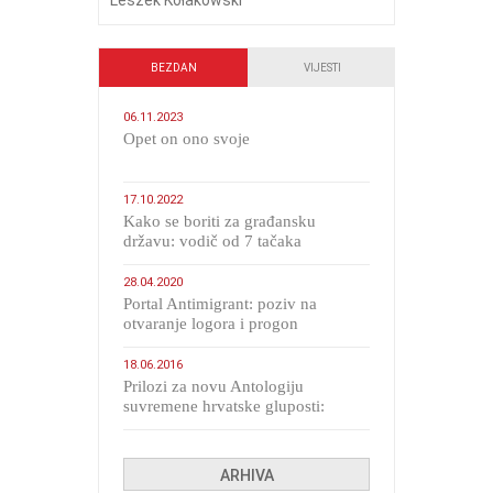
BEZDAN
VIJESTI
06.11.2023
​Opet on ono svoje
17.10.2022
Kako se boriti za građansku
državu: vodič od 7 tačaka
28.04.2020
Portal Antimigrant: poziv na
otvaranje logora i progon
migranata poput bijesnih kerova
18.06.2016
Prilozi za novu Antologiju
suvremene hrvatske gluposti:
Kolinda i ekipa o navijačkim
huliganima
ARHIVA