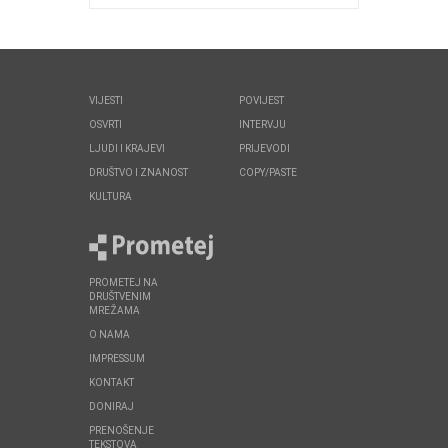
VIJESTI
POVIJEST
OSVRTI
INTERVJU
LJUDI I KRAJEVI
PRIJEVODI
DRUŠTVO I ZNANOST
COPY/PASTE
KULTURA
PROMETEJ NA
DRUŠTVENIM
MREŽAMA
O NAMA
IMPRESSUM
KONTAKT
DONIRAJ
PRENOŠENJE
TEKSTOVA