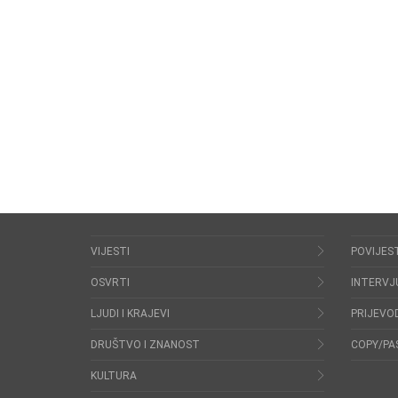
VIJESTI
POVIJES
OSVRTI
INTERVJ
LJUDI I KRAJEVI
PRIJEVOD
DRUŠTVO I ZNANOST
COPY/PA
KULTURA