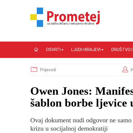
OSVRTI
LJUDI I KRAJEVI
DRUŠTVO 
Prijevodi
P
Owen Jones: Manifest
šablon borbe ljevice 
Ovaj dokument nudi odgovor ne samo na
krizu u socijalnoj demokratiji