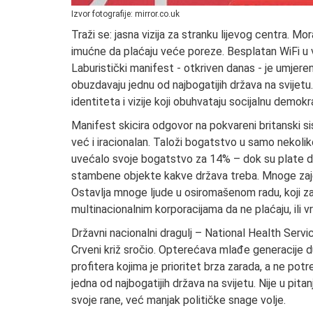
Izvor fotografije: mirror.co.uk
Traži se: jasna vizija za stranku lijevog centra. Mo
imućne da plaćaju veće poreze. Besplatan WiFi u 
Laburistički manifest - otkriven danas - je umjere
obuzdavaju jednu od najbogatijih država na svijetu
identiteta i vizije koji obuhvataju socijalnu demokra
Manifest skicira odgovor na pokvareni britanski s
već i iracionalan. Taloži bogatstvo u samo nekoliko
uvećalo svoje bogatstvo za 14% – dok su plate dož
stambene objekte kakve država treba. Mnoge zajedn
Ostavlja mnoge ljude u osiromašenom radu, koji za
multinacionalnim korporacijama da ne plaćaju, ili v
Državni nacionalni dragulj – National Health Servic
Crveni križ sročio. Opterećava mlađe generacije
profitera kojima je prioritet brza zarada, a ne potr
jedna od najbogatijih država na svijetu. Nije u pitan
svoje rane, već manjak političke snage volje.