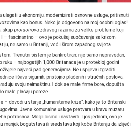
ra ulagati u ekonomiju, modernizirati osnovne usluge, pritisnuti
vozovima kao bonus. Neko je odgovorio na moj osobni oglas!
n, skup
protuotrova
zdravog razuma za velike probleme koji
. I – fascinantno – ovo je pokušaj suočavanja sa krizom
tiju, ne samo u Britaniji, već i širom zapadnog svijeta.
istem. Trenutni sistem je bankrotiran: nije samo nepravedan,
 ruku – najbogatijih 1,000 Britanaca je u protekloj godini
ivjele najveći pad generacijama. Ne uspijeva izgraditi
ice lišava sigurnih, pristojno plaćenih i stručnih poslova.
rađuju svoju neimaštinu. I dok se male firme bore, dopušta
rlo malo plaćaju poreze.
e – dovodi u stanje „humanitarne krize“, kako je to Britanski
 dugovima. Javne komunalne usluge pretvara u kravu muzaru
eba potrošača. Mogli bismo i nastaviti. I još jednom, ovo je
ju manjak bogatstava ili sredstava koji koče Britaniju da izliječi