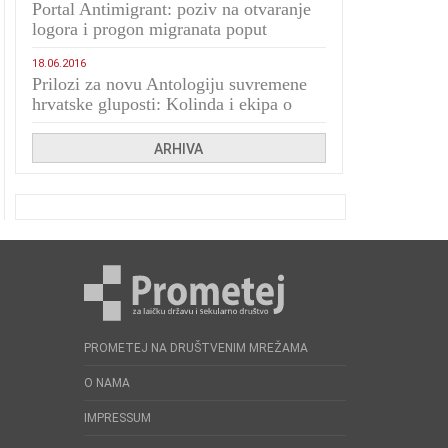
Portal Antimigrant: poziv na otvaranje
logora i progon migranata poput
bijesnih kerova
18.06.2016
Prilozi za novu Antologiju suvremene
hrvatske gluposti: Kolinda i ekipa o
navijačkim huliganima
ARHIVA
PROMETEJ NA DRUŠTVENIM MREŽAMA
O NAMA
IMPRESSUM