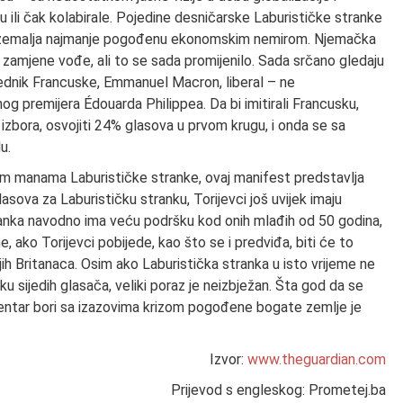
ili čak kolabirale. Pojedine desničarske Laburističke stranke
h zemalja najmanje pogođenu ekonomskim nemirom. Njemačka
 zamjene vođe, ali to se sada promijenilo. Sada srčano gledaju
ednik Francuske, Emmanuel Macron, liberal – ne
og premijera Édouarda Philippea. Da bi imitirali Francusku,
 izbora, osvojiti 24% glasova u prvom krugu, i onda se sa
u.
nogim manama Laburističke stranke, ovaj manifest predstavlja
asova za Laburističku stranku, Torijevci još uvijek imaju
ranka navodno ima veću podršku kod onih mlađih od 50 godina,
, ako Torijevci pobijede, kao što se i predviđa, biti će to
 Britanaca. Osim ako Laburistička stranka u isto vrijeme ne
u sijedih glasača, veliki poraz je neizbježan. Šta god da se
 centar bori sa izazovima krizom pogođene bogate zemlje je
Izvor:
www.theguardian.com
Prijevod s engleskog: Prometej.ba