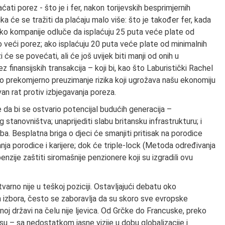
ati porez - što je i fer, nakon torijevskih besprimjernih
a će se tražiti da plaćaju malo više: što je također fer, kada
Ako kompanije odluče da isplaćuju 25 puta veće plate od
o veći porez; ako isplaćuju 20 puta veće plate od minimalnih
 će se povećati, ali će još uvijek biti manji od onih u
inansijskih transakcija – koji bi, kao što Laburistički Rachel
o prekomjerno preuzimanje rizika koji ugrožava našu ekonomiju
van rat protiv izbjegavanja poreza.
e da bi se ostvario potencijal budućih generacija –
 stanovništva; unaprijediti slabu britansku infrastrukturu; i
a. Besplatna briga o djeci će smanjiti pritisak na porodice
ja porodice i karijere; dok će triple-lock (Metoda određivanja
enzije zaštiti siromašnije penzionere koji su izgradili ovu
varno nije u teškoj poziciji. Ostavljajući debatu oko
 izbora, često se zaboravlja da su skoro sve evropske
noj državi na čelu nije ljevica. Od Grčke do Francuske, preko
su – sa nedostatkom jasne vizije u dobu globalizacije i