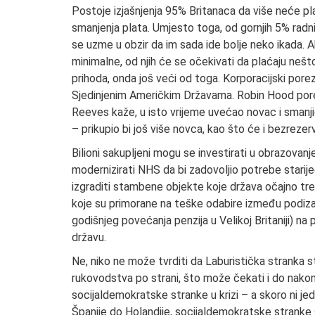
Postoje izjašnjenja 95% Britanaca da više neće plać
smanjenja plata. Umjesto toga, od gornjih 5% radnik
se uzme u obzir da im sada ide bolje neko ikada. 
minimalne, od njih će se očekivati da plaćaju nešt
prihoda, onda još veći od toga. Korporacijski porezi
Sjedinjenim Američkim Državama. Robin Hood porez f
Reeves kaže, u isto vrijeme uvećao novac i smanji
– prikupio bi još više novca, kao što će i bezrezer
Bilioni sakupljeni mogu se investirati u obrazovanj
modernizirati NHS da bi zadovoljio potrebe starijeg
izgraditi stambene objekte koje država očajno treb
koje su primorane na teške odabire između podizan
godišnjeg povećanja penzija u Velikoj Britaniji) na p
državu.
Ne, niko ne može tvrditi da Laburistička stranka st
rukovodstva po strani, što može čekati i do nakon
socijaldemokratske stranke u krizi – a skoro ni jed
Španije do Holandije, socijaldemokratske stranke 