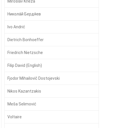
Miroslav Krleža
Никола́й Бердя́ев
Ivo Andrić
Dietrich Bonhoeffer
Friedrich Nietzsche
Filip David (English)
Fjodor Mihailovič Dostojevski
Nikos Kazantzakis
Meša Selimović
Voltaire