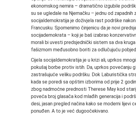
ekonomskog nemira – dramatično izgubile podršku 
su se ugledale na Njemačku – jednu od zapadni
socijaldemokratija je doživjela rast podrške nakon
Francusku. Spomenimo činjenicu da je novi predsj
socijademokrata – koji je baš izabrao konzervativn
morali bi uvesti predsjednički sistem sa dva kruga
fašizmom međusobno boriti za odlučujuću pobjed
Cijela socijaldemokratija je u krizi ali, uprkos m
pokušaj borbe protiv istih. Da, uprkos povećanju gl
zastrašujuće veliku podršku. Dok Laburistička st
kada se poredi sa opštim izborima od prije 2 godine
zbog nadmoćne prednosti Therese May kod starijih
poveća broj glasača kod mlađih generacija i podršk
desi, jasan pregled načina kako se moderni lijevi
ponuđen. A to je već dugoočekivano.