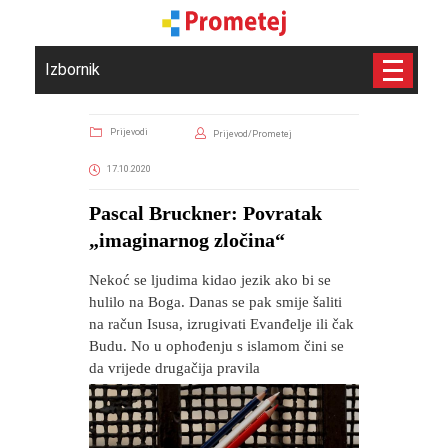
Izbornik
Prijevodi
Prijevod/Prometej
17.10.2020
Pascal Bruckner: Povratak
„imaginarnog zločina“
Nekoć se ljudima kidao jezik ako bi se
hulilo na Boga. Danas se pak smije šaliti
na račun Isusa, izrugivati Evanđelje ili čak
Budu. No u ophođenju s islamom čini se
da vrijede drugačija pravila