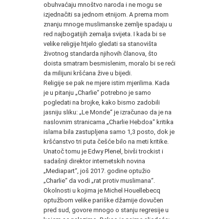
obuhvaćaju mnoštvo naroda i ne mogu se
izjednačiti sa jednom etnijom. A prema mom
znanju mnoge muslimanske zemlje spadaju u
red najbogatijih zemalja svijeta. I kada bi se
velike religije htjelo gledati sa stanovišta
životnog standarda njihovih članova, što
doista smatram besmislenim, moralo bi se reći
da milijuni kršćana žive u bijedi.
Religije se pak ne mjere istim mjerilima. Kada
je u pitanju „Charlie“ potrebno je samo
pogledati na brojke, kako bismo zadobili
jasniju sliku: „Le Monde“ je izračunao da je na
naslovnim stranicama „Charlie Hebdoa“ kritika
islama bila zastupljena samo 1,3 posto, dok je
kršćanstvo tri puta češće bilo na meti kritike.
Unatoč tomu je Edwy Plenel, bivši trockist i
sadašnji direktor internetskih novina
„Mediapart“, još 2017. godine optužio
„Charlie“ da vodi „rat protiv muslimana“.
Okolnosti u kojima je Michel Houellebecq
optužbom velike pariške džamije dovučen
pred sud, govore mnogo o stanju regresije u