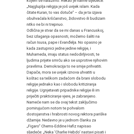
kojem se nalazimo. Rekao je naime sljedeće:
„Najgluplja religija je još uvijek islam. Kada
čitate Kuran, to vas dotuče“ – da je ta izjava
obuhvaćala kršćanstvo, židovstvo ili budizam
nitko ne bi ni trepnuo.
Odlična je stvar da se mi danas u Francuskoj,
bez izlaganja opasnosti, možemo šaliti na
račun Isusa, pape i Evanđelja. No opasno je
kada zastupnici jedne jedine religije, i
Muhameda, imaju status nedodirljivosti, te
ljudima prijete smrću ako se usprotive njihovim
pravilima. Demokracija to ne smije prihvatiti.
Dapače, mora se uvijek iznova uhvatiti u
koštac sa teškom zadaćom da brani slobodu
religije jednako kao i slobodu kritiziranja
religije. Ugnjetavati pripadnike religije ili im
priječiti prakticiranje vjere, je zabranjeno.
Nameće nam se da ovaj tekst zaključimo
pomirujućom notom te pohvalom
dostojanstva i hrabrosti novog rektora pariške
džamije. Nedavno je u jednom članku za
„Figaro“ Chems-Eddine Hafiz napisao
sljedeće: „Neka 'Charlie Hebdo' nastavi pisati i