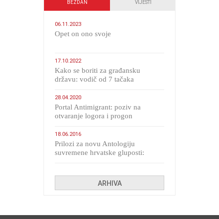
BEZDAN
VIJESTI
06.11.2023
​Opet on ono svoje
17.10.2022
Kako se boriti za građansku
državu: vodič od 7 tačaka
28.04.2020
Portal Antimigrant: poziv na
otvaranje logora i progon
migranata poput bijesnih kerova
18.06.2016
Prilozi za novu Antologiju
suvremene hrvatske gluposti:
Kolinda i ekipa o navijačkim
huliganima
ARHIVA