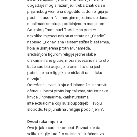
događaje mogla razumjeti, treba znati da se
prije nekog vremena dogodilo čudo: religija je
postala rasom. Na mnogim mjestima se danas
muslimani smatraju podčinjenom manjinom.
Sociolog Emmanuel Todd je na primjer
nekoliko mjeseci nakon atentata na „Charlie“
napisao: „Ponavljana i sistematična blasfemija,
koja je usmjerena protiv Muhameda,
središnjom figurom religije jedne slabe i
diskriminirane grupe, mora nevezano na to što
kaže sud biti ocijenjena onim što ona jest:
poticanje na religijsku, etničku ili rasističku
mržnju.“
Određena ljevica, koja od islama želi napraviti
oštricu u borbi protiv kapitalizma, vidi istinske
krivce u novinarima, karikaturistima i
intelektualcima koji su zloupotrijebili svoju
slobodu, te pljunuli na „religiju podčinjenih“.
Dvostruka mjerila
Ovo je jako čudan koncept. Poznato je da
velike religije kao što su islam ili kršćanstvo