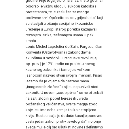
godine. Prije toga je bio na snazi tristo godina i
odigrao je važnu ulogu u sukobu katolika i
protestanata, te je zaslužan za mnogo
prolivene krvi. Općenito su se „grijesi usta“ koji
su stavljali u pitanje socijalno i kozmičko
uređenje u Europi starog poretka kažnjavali
rezanjem jezika, zašivanjem usana ili pak
smrću.
Louis-Michel Lepeletier de Saint-Fargeau, član
Konventa (Ustavotvorna i zakonodavna
skupština u razdoblju Francuske revolucije,
op. prev.) je 1791. radio na projektu novog
kaznenog zakonika i tamo je s velikom
jasnoćom nazvao stvari svojim imenom. Pisao
je tamo da je vrijeme da nestane masa
„imaginarnih zločina“ koji su napuhivali stari
zakonik. U novom „code pénal“ se ne bi trebali
nalaziti zločini poput hereze ili uvreda
božanskog veličanstva, sva ta magija zbog
koje je u ime neba zemlja toliko natopljena
krvlju. Restauracija je doduše kasnije ponovno
uvela jedan zakon protiv „svetogrđa“, no prije
svega mu je cilj bio ušutkati novine i definitivno