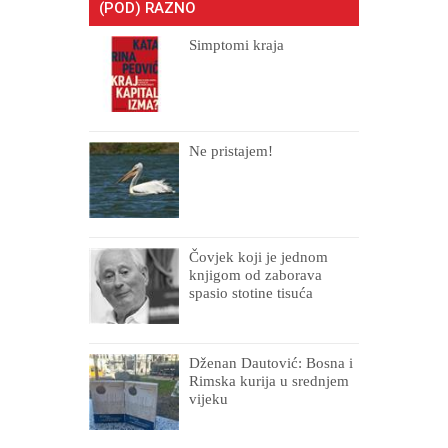
(POD) RAZNO
Simptomi kraja
Ne pristajem!
Čovjek koji je jednom
knjigom od zaborava
spasio stotine tisuća
drugih, prokletih i
uništenih
Dženan Dautović: Bosna i
Rimska kurija u srednjem
vijeku