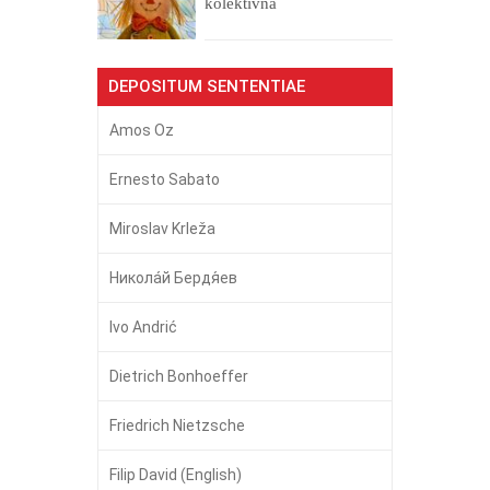
kolektivna
DEPOSITUM SENTENTIAE
Amos Oz
Ernesto Sabato
Miroslav Krleža
Никола́й Бердя́ев
Ivo Andrić
Dietrich Bonhoeffer
Friedrich Nietzsche
Filip David (English)