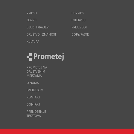
VIJESTI
POVIJEST
OSVRTI
INTERVJU
LJUDI I KRAJEVI
PRIJEVODI
DRUŠTVO I ZNANOST
COPY/PASTE
KULTURA
PROMETEJ NA
DRUŠTVENIM
MREŽAMA
O NAMA
IMPRESSUM
KONTAKT
DONIRAJ
PRENOŠENJE
TEKSTOVA