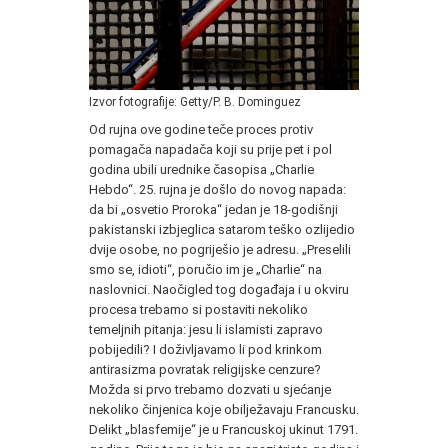
Izvor fotografije: Getty/P. B. Dominguez
Od rujna ove godine teče proces protiv
pomagača napadača koji su prije pet i pol
godina ubili urednike časopisa „Charlie
Hebdo“. 25. rujna je došlo do novog napada:
da bi „osvetio Proroka“ jedan je 18-godišnji
pakistanski izbjeglica satarom teško ozlijedio
dvije osobe, no pogriješio je adresu. „Preselili
smo se, idioti“, poručio im je „Charlie“ na
naslovnici. Naočigled tog događaja i u okviru
procesa trebamo si postaviti nekoliko
temeljnih pitanja: jesu li islamisti zapravo
pobijedili? I doživljavamo li pod krinkom
antirasizma povratak religijske cenzure?
Možda si prvo trebamo dozvati u sjećanje
nekoliko činjenica koje obilježavaju Francusku.
Delikt „blasfemije“ je u Francuskoj ukinut 1791.