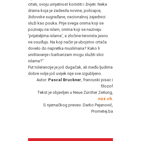
crtati, svoju umjetnost koristiti i živjeti. Neka
drama koja je zadesila novine, policajce,
židovske sugrađane, nacionalnoj zajednici
služi kao pouka. Prije svega onima koji se
pozivaju na islam, onima koji se nazivaju
'prijateljima islama', a zločine terorista jasno
ne osuđuju. Na koji način je ubojstvo crtača
dovelo do napretka muslimana? Kako li
uništavanje i barbarizam mogu služiti slici
islama?“
Put tolerancije je još dugačak, ali među ljudima
dobre volje još uvijek nije sve izgubljeno.
Autor:
Pascal Bruckner
, francuski pisac i
filozof
Tekst je objavljen u Neue Zürcher Zeitung,
nzz.ch
.
S njemačkog preveo: Darko Pejanović,
Prometej.ba