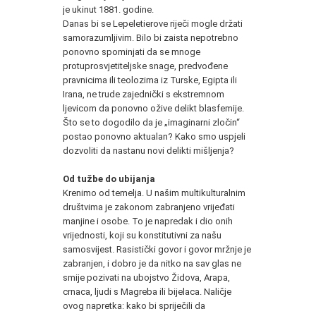
je ukinut 1881. godine.
Danas bi se Lepeletierove riječi mogle držati
samorazumljivim. Bilo bi zaista nepotrebno
ponovno spominjati da se mnoge
protuprosvjetiteljske snage, predvođene
pravnicima ili teolozima iz Turske, Egipta ili
Irana, ne trude zajednički s ekstremnom
ljevicom da ponovno ožive delikt blasfemije.
Što se to dogodilo da je „imaginarni zločin“
postao ponovno aktualan? Kako smo uspjeli
dozvoliti da nastanu novi delikti mišljenja?
Od tužbe do ubijanja
Krenimo od temelja. U našim multikulturalnim
društvima je zakonom zabranjeno vrijeđati
manjine i osobe. To je napredak i dio onih
vrijednosti, koji su konstitutivni za našu
samosvijest. Rasistički govor i govor mržnje je
zabranjen, i dobro je da nitko na sav glas ne
smije pozivati na ubojstvo Židova, Arapa,
crnaca, ljudi s Magreba ili bijelaca. Naličje
ovog napretka: kako bi spriječili da