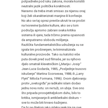
potpadnete pod ruku zakona, morate koristiti
neutralni jezik političke korektnosti.
Naravno da treba imati smisao za nijansu onaj
koji želi okarakterizirati manjine ili konfesije.
No ako se taj oprez previše ukruti te se proširi
na tvorevine ljudske kulture, ako se u tom
području apriorno zabrani svaka kritika
sistema ili vjere, tada trčimo prema opasnosti
da amputiramo slobodu mišljenja.
Različita fundamentalistička udruženja su se
igrala tim proširenjem, te kriminalizirala
kulturalne proizvode. Tako su katolici više
puta doveli pred sud filmaše, jer su njihovo
djelo smatrali klevetničkim („Marija i Josip“
Jean-Luca Godarda, 1985; „Posljednje Isusovo
iskušenje“ Martina Scorsesea, 1988; ili „Larry
Flynt“ Miloša Formana, 1996). Ovom djelovanju
protiv „svetogrđa“ je radikalni islam dodao
jednu novu notu: on ne tuži, on ubija. Sve ono
što pripada prosvjetiteljskom duhu, bilo to
kritika, ismijavanje ili antiklerikalni diskurs –
sve to može biti krvavo kažnjeno.
Da bi se dijelom jako mlaka reakcija na ove