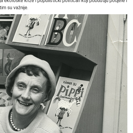
ja ekološke krize i populistički političari koji pobuđuju podjele i
tim su važnije.