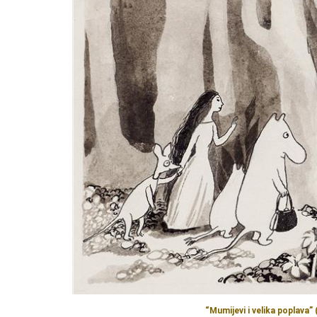
“Mumijevi i velika poplava”