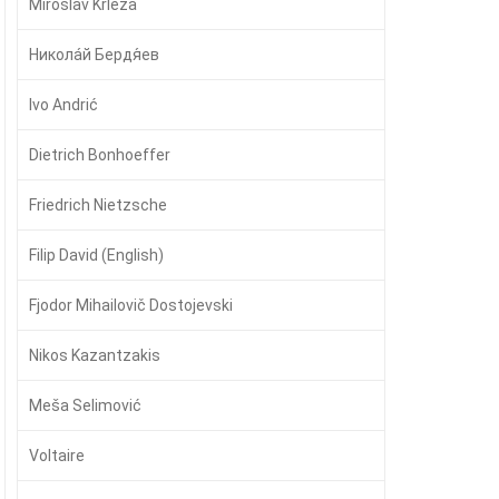
Miroslav Krleža
Никола́й Бердя́ев
Ivo Andrić
Dietrich Bonhoeffer
Friedrich Nietzsche
Filip David (English)
Fjodor Mihailovič Dostojevski
Nikos Kazantzakis
Meša Selimović
Voltaire