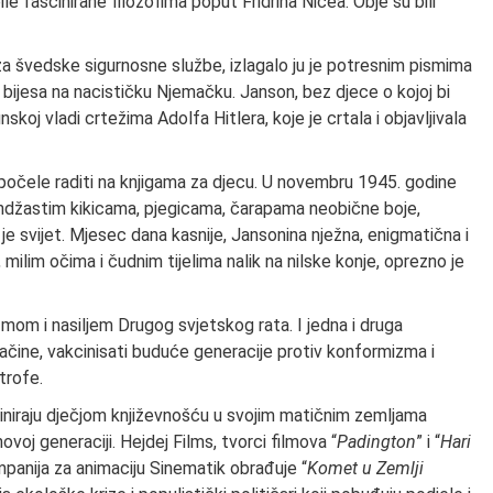
le fascinirane filozofima poput Fridriha Ničea. Obje su bili
a švedske sigurnosne službe, izlagalo ju je potresnim pismima
 bijesa na nacističku Njemačku. Janson, bez djece o kojoj bi
inskoj vladi crtežima Adolfa Hitlera, koje je crtala i objavljivala
 počele raditi na knjigama za djecu. U novembru 1945. godine
randžastim kikicama, pjegicama, čarapama neobične boje,
e svijet. Mjesec dana kasnije, Jansonina nježna, enigmatična i
milim očima i čudnim tijelima nalik na nilske konje, oprezno je
zmom i nasiljem Drugog svjetskog rata. I jedna i druga
 načine, vakcinisati buduće generacije protiv konformizma i
trofe.
ominiraju dječjom književnošću u svojim matičnim zemljama
ovoj generaciji. Hejdej Films, tvorci filmova “
Padington
” i “
Hari
kompanija za animaciju Sinematik obrađuje “
Komet u Zemlji