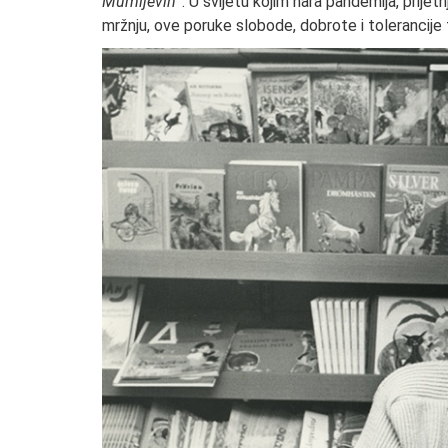
Mumijevih
”. U svijetu kojim hara pandemija, prijetn
mržnju, ove poruke slobode, dobrote i tolerancije 