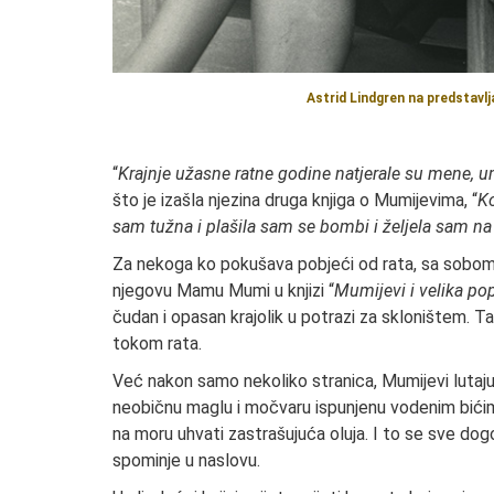
Astrid Lindgren na predstavlj
“
Krajnje užasne ratne godine natjerale su mene, u
što je izašla njezina druga knjiga o Mumijevima, “
K
sam tužna i plašila sam se bombi i željela sam na
Za nekoga ko pokušava pobjeći od rata, sa sobom
njegovu Mamu Mumi u knjizi “
Mumijevi i velika po
čudan i opasan krajolik u potrazi za skloništem. T
tokom rata.
Već nakon samo nekoliko stranica, Mumijevi lutaj
neobičnu maglu i močvaru ispunjenu vodenim bićima
na moru uhvati zastrašujuća oluja. I to se sve do
spominje u naslovu.