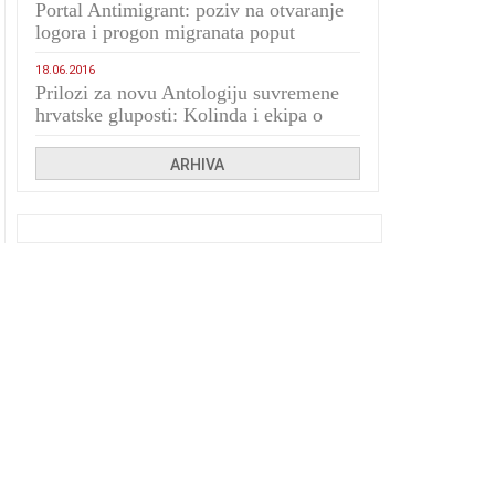
Portal Antimigrant: poziv na otvaranje
logora i progon migranata poput
bijesnih kerova
18.06.2016
Prilozi za novu Antologiju suvremene
hrvatske gluposti: Kolinda i ekipa o
navijačkim huliganima
ARHIVA