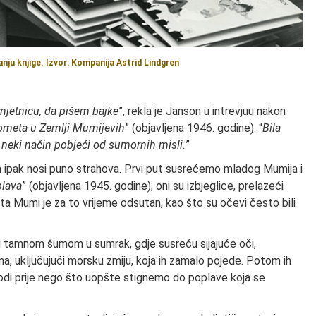
anju knjige. Izvor: Kompanija Astrid Lindgren
mjetnicu, da pišem bajke
”, rekla je Janson u intrevjuu nakon
ometa u Zemlji Mumijevih
” (objavljena 1946. godine). “
Bila
 neki način pobjeći od sumornih misli.
”
 ipak nosi puno strahova. Prvi put susrećemo mladog Mumija i
plava
” (objavljena 1945. godine); oni su izbjeglice, prelazeći
ata Mumi je za to vrijeme odsutan, kao što su očevi često bili
u tamnom šumom u sumrak, gdje susreću sijajuće oči,
, uključujući morsku zmiju, koja ih zamalo pojede. Potom ih
godi prije nego što uopšte stignemo do poplave koja se