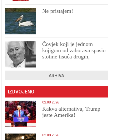
Ne pristajem!
Čovjek koji je jednom
knjigom od zaborava spasio
stotine tisuća drugih,
prokletih i uništenih
ARHIVA
IZDVOJENO
02.08.2026
Kakva alternativa, Trump
jeste Amerika!
02.08.2026