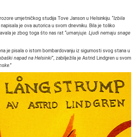
ozore umjetničkog studija Tove Janson u Helsinkiju. “
Izbila
, napisala je ova autorica u svom dnevniku. Bila je toliko
javala je zbog toga što nas rat “
umanjuje. Ljudi nemaju snage
ena je pisala o istom bombardovanju iz sigurnosti svog stana u
mbaški napad na Helsinki
”, zabilježila je Astrid Lindgren u svom
inske
.”