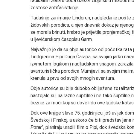
radikalnih žena u doba džeza. Obje su u mladosti bi
žestoke antifašistkinje.
Tadašnje zanimanje Lindgren, nadgledanje pošte z
židovskih porodica, a njen dnevnik dokaz je njenog
se morala brinuti, hrabro je prijetila pronjemačkoj f
u ljevičarskom časopisu Garm.
Najvažnije je da su obje autorice od početka rata
Lindgrenina Pipi Duga Čarapa, sa svojim jarko na
izvrnutom logikom i nadljudskom snagom, zarazila j
avanturistička porodica Mumijevi, sa svojim malim, 
krenula u prvu od svojih mnogih avantura.
Obje autorice su bile duboko obilježene totalitari
nastojale su, na razne suptilne i ne tako suptilne
čežnje za moći koji su doveli do ove ljudske katas
Dok ove knjige slave 75. godišnjicu, još uvijek d
Švedskoj i Finskoj, a uskoro će biti predstavljene n
Poter
”, planiraju uradili film o Pipi, dok švedska 