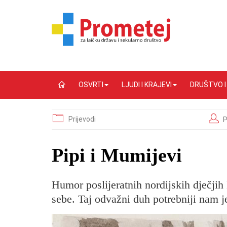
OSVRTI
LJUDI I KRAJEVI
DRUŠTVO 
Prijevodi
P
Pipi i Mumijevi
Humor poslijeratnih nordijskih dječjih
sebe. Taj odvažni duh potrebniji nam j