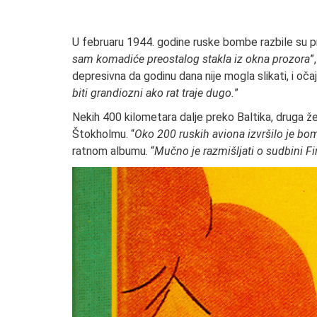
U februaru 1944. godine ruske bombe razbile su pr
sam komadiće preostalog stakla iz okna prozora
”
depresivna da godinu dana nije mogla slikati, i oča
biti grandiozni ako rat traje dugo.
”
Nekih 400 kilometara dalje preko Baltika, druga ž
Štokholmu. “
Oko 200 ruskih aviona izvršilo je bo
ratnom albumu. “
Mučno je razmišljati o sudbini F