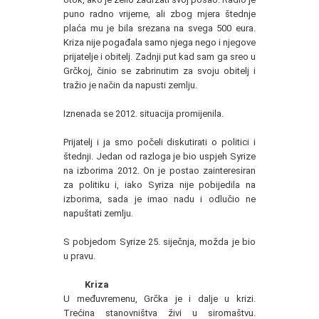
puno radno vrijeme, ali zbog mjera štednje
plaća mu je bila srezana na svega 500 eura.
Kriza nije pogađala samo njega nego i njegove
prijatelje i obitelj. Zadnji put kad sam ga sreo u
Grčkoj, činio se zabrinutim za svoju obitelj i
tražio je način da napusti zemlju.
Iznenada se 2012. situacija promijenila.
Prijatelj i ja smo počeli diskutirati o politici i
štednji. Jedan od razloga je bio uspjeh Syrize
na izborima 2012. On je postao zainteresiran
za politiku i, iako Syriza nije pobijedila na
izborima, sada je imao nadu i odlučio ne
napuštati zemlju.
S pobjedom Syrize 25. siječnja, možda je bio
u pravu.
Kriza
U međuvremenu, Grčka je i dalje u krizi.
Trećina stanovništva živi u siromaštvu.