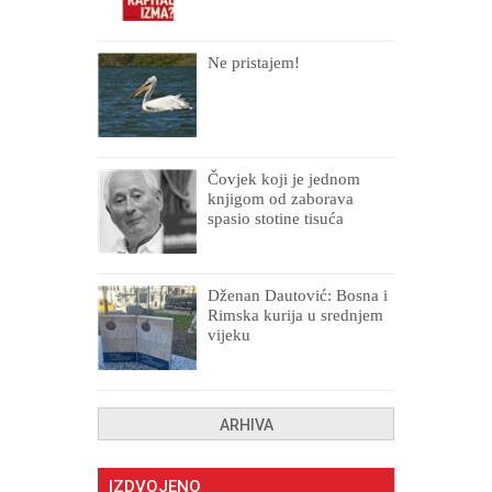
Ne pristajem!
Čovjek koji je jednom
knjigom od zaborava
spasio stotine tisuća
drugih, prokletih i
uništenih
Dženan Dautović: Bosna i
Rimska kurija u srednjem
vijeku
ARHIVA
IZDVOJENO