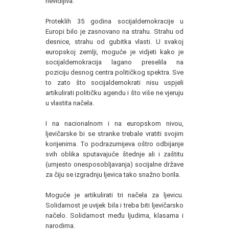
nevidljiva.
Proteklih 35 godina socijaldemokracije u
Europi bilo je zasnovano na strahu. Strahu od
desnice, strahu od gubitka vlasti. U svakoj
europskoj zemlji, moguće je vidjeti kako je
socijaldemokracija lagano preselila na
poziciju desnog centra političkog spektra. Sve
to zato što socijaldemokrati nisu uspjeli
artikulirati političku agendu i što više ne vjeruju
u vlastita načela.
I na nacionalnom i na europskom nivou,
ljevičarske bi se stranke trebale vratiti svojim
korijenima. To podrazumijeva oštro odbijanje
svih oblika sputavajuće štednje ali i zaštitu
(umjesto onesposobljavanja) socijalne države
za čiju se izgradnju ljevica tako snažno borila.
Moguće je artikulirati tri načela za ljevicu.
Solidarnost je uvijek bila i treba biti ljevičarsko
načelo. Solidarnost među ljudima, klasama i
narodima.