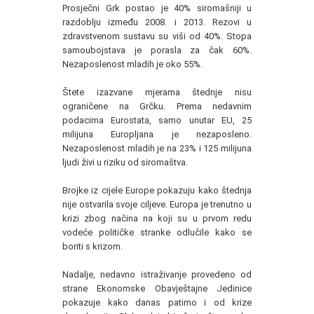
Prosječni Grk postao je 40% siromašniji u
razdoblju između 2008. i 2013. Rezovi u
zdravstvenom sustavu su viši od 40%. Stopa
samoubojstava je porasla za čak 60%.
Nezaposlenost mladih je oko 55%.
Štete izazvane mjerama štednje nisu
ograničene na Grčku. Prema nedavnim
podacima Eurostata, samo unutar EU, 25
milijuna Europljana je nezaposleno.
Nezaposlenost mladih je na 23% i 125 milijuna
ljudi živi u riziku od siromaštva.
Brojke iz cijele Europe pokazuju kako štednja
nije ostvarila svoje ciljeve. Europa je trenutno u
krizi zbog načina na koji su u prvom redu
vodeće političke stranke odlučile kako se
boriti s krizom.
Nadalje, nedavno istraživanje provedeno od
strane Ekonomske Obavještajne Jedinice
pokazuje kako danas patimo i od krize