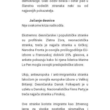
demokracije. Slab odziv birača i oštar pad u
članstvu vodećih stranaka neki su od
najjasnijih pokazatelja.
Jačanje desnice
Nije svakome kriza naškodila.
Ekstremno desničarske i populističke stranke
su profitirale. Zlatna Zora, neonacistička
stranka, treća je najjača stranka u Grčkoj.
Narodna Fronta je osvojila prošlogodišnje EU-
izbore u Francuskoj dobivši 25% glasova, a
ankete pokazuju kako bi njena liderica Marine
Le Pen mogla osvojiti predsjedničke izbore.
Ukip, antieuropska i anti-imigrantska stranka
lakoćom je osvojila europske izbore u Velikoj
Britaniji. Desničarska Dansk Folkeparti je u
uzletu u Danskoj. Nacionalistička Finns Party je
treća najjača stranka u Finskoj.
Ove stranke koriste imigrante kao žrtvenog
jarca za visoke postotke siromaštva i