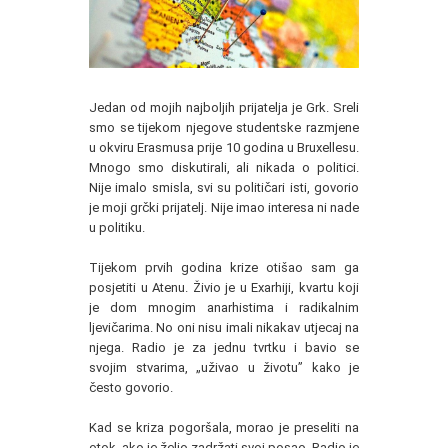
Jedan od mojih najboljih prijatelja je Grk. Sreli
smo se tijekom njegove studentske razmjene
u okviru Erasmusa prije 10 godina u Bruxellesu.
Mnogo smo diskutirali, ali nikada o politici.
Nije imalo smisla, svi su političari isti, govorio
je moji grčki prijatelj. Nije imao interesa ni nade
u politiku.
Tijekom prvih godina krize otišao sam ga
posjetiti u Atenu. Živio je u Exarhiji, kvartu koji
je dom mnogim anarhistima i radikalnim
ljevičarima. No oni nisu imali nikakav utjecaj na
njega. Radio je za jednu tvrtku i bavio se
svojim stvarima, „uživao u životu” kako je
često govorio.
Kad se kriza pogoršala, morao je preseliti na
otok, ako je želio zadržati svoj posao. Radio je