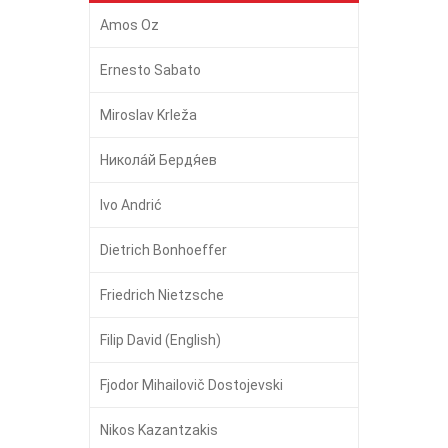
Amos Oz
Ernesto Sabato
Miroslav Krleža
Никола́й Бердя́ев
Ivo Andrić
Dietrich Bonhoeffer
Friedrich Nietzsche
Filip David (English)
Fjodor Mihailovič Dostojevski
Nikos Kazantzakis