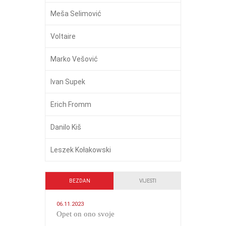
Meša Selimović
Voltaire
Marko Vešović
Ivan Supek
Erich Fromm
Danilo Kiš
Leszek Kołakowski
BEZDAN
VIJESTI
06.11.2023
​Opet on ono svoje