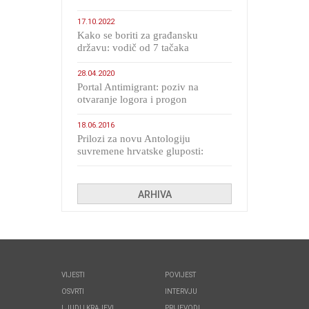
17.10.2022
Kako se boriti za građansku
državu: vodič od 7 tačaka
28.04.2020
Portal Antimigrant: poziv na
otvaranje logora i progon
migranata poput bijesnih kerova
18.06.2016
Prilozi za novu Antologiju
suvremene hrvatske gluposti:
Kolinda i ekipa o navijačkim
huliganima
ARHIVA
VIJESTI
POVIJEST
OSVRTI
INTERVJU
LJUDI I KRAJEVI
PRIJEVODI