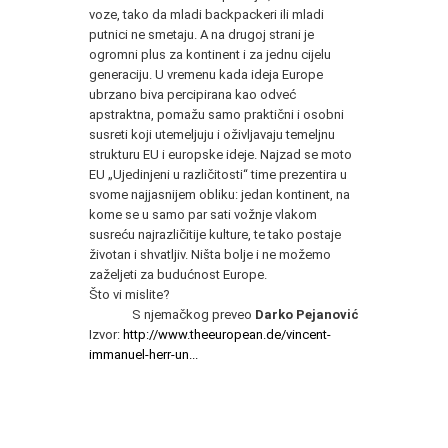
voze, tako da mladi backpackeri ili mladi
putnici ne smetaju. A na drugoj strani je
ogromni plus za kontinent i za jednu cijelu
generaciju. U vremenu kada ideja Europe
ubrzano biva percipirana kao odveć
apstraktna, pomažu samo praktični i osobni
susreti koji utemeljuju i oživljavaju temeljnu
strukturu EU i europske ideje. Najzad se moto
EU „Ujedinjeni u različitosti“ time prezentira u
svome najjasnijem obliku: jedan kontinent, na
kome se u samo par sati vožnje vlakom
susreću najrazličitije kulture, te tako postaje
životan i shvatljiv. Ništa bolje i ne možemo
zaželjeti za budućnost Europe.
Što vi mislite?
S njemačkog preveo
Darko Pejanović
Izvor:
http://www.theeuropean.de/vincent-
immanuel-herr-un...