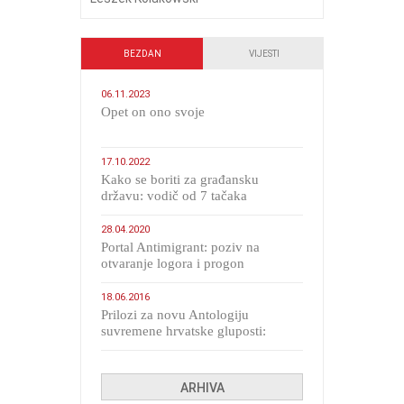
BEZDAN
VIJESTI
06.11.2023
​Opet on ono svoje
17.10.2022
Kako se boriti za građansku
državu: vodič od 7 tačaka
28.04.2020
Portal Antimigrant: poziv na
otvaranje logora i progon
migranata poput bijesnih kerova
18.06.2016
Prilozi za novu Antologiju
suvremene hrvatske gluposti:
Kolinda i ekipa o navijačkim
huliganima
ARHIVA