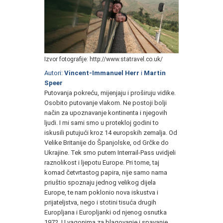
Izvor fotografije: http://www.statravel.co.uk/
Autori:
Vincent-Immanuel Herr
i
Martin
Speer
Putovanja pokreću, mijenjaju i proširuju vidike.
Osobito putovanje vlakom. Ne postoji bolji
način za upoznavanje kontinenta i njegovih
ljudi. I mi sami smo u protekloj godini to
iskusili putujući kroz 14 europskih zemalja. Od
Velike Britanije do Španjolske, od Grčke do
Ukrajine. Tek smo putem Interrail-Pass uvidjeli
raznolikost i ljepotu Europe. Pri tome, taj
komad četvrtastog papira, nije samo nama
priuštio spoznaju jednog velikog dijela
Europe, te nam poklonio nova iskustva i
prijateljstva, nego i stotini tisuća drugih
Europljana i Europljanki od njenog osnutka
1972. U vagonima za blagovanje i spavanje