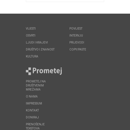
VIJESTI
POVIJEST
OSVRTI
INTERVJU
LJUDI I KRAJEVI
PRIJEVODI
DRUŠTVO I ZNANOST
COPY/PASTE
KULTURA
PROMETEJ NA
DRUŠTVENIM
MREŽAMA
O NAMA
IMPRESSUM
KONTAKT
DONIRAJ
PRENOŠENJE
TEKSTOVA