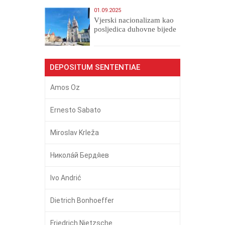
01.09.2025
​Vjerski nacionalizam kao
posljedica duhovne bijede
DEPOSITUM SENTENTIAE
Amos Oz
Ernesto Sabato
Miroslav Krleža
Никола́й Бердя́ев
Ivo Andrić
Dietrich Bonhoeffer
Friedrich Nietzsche