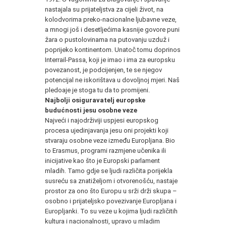
nastajala su prijateljstva za cijeli život, na
kolodvorima preko-nacionalne ljubavne veze,
a mnogi još i desetljećima kasnije govore puni
žara o pustolovinama na putovanju uzduž i
poprijeko kontinentom. Unatoč tomu doprinos
Interrail-Passa, koji je imao i ima za europsku
povezanost, je podcijenjen, te se njegov
potencijal ne iskorištava u dovoljnoj mjeri. Naš
pledoaje je stoga tu da to promijeni.
Najbolji osiguravatelj europske
budućnosti jesu osobne veze
Najveći i najodrživiji uspjesi europskog
procesa ujedinjavanja jesu oni projekti koji
stvaraju osobne veze između Europljana. Bio
to Erasmus, programi razmjene učenika ili
inicijative kao što je Europski parlament
mladih. Tamo gdje se ljudi različita porijekla
susreću sa znatiželjom i otvorenošću, nastaje
prostor za ono što Europu u srži drži skupa –
osobno i prijateljsko povezivanje Europljana i
Europljanki. To su veze u kojima ljudi različitih
kultura i nacionalnosti, upravo u mladim