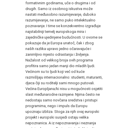
formativnim godinama, uče o drugima i od
drugih. Samo iz osobnog iskustva može
nastati međusobno razumijevanje, duboko
razumijevanje, ne samo puko intelektualno
poznavanje. I time se konzekventno izgrađuje
najstabilniji temelj europskoga mira i
zajedničke ujedinjene budućnosti. U ovome se
pokazuje da je Europa unatoč, čak i zbog
naših razlika upravo jedno očaravajuće i
zanimljivo mjesto odrastanja i življenja.
Nažalost od velikog broja ovih programa
profitira samo jedan manji dio mladih ljudi.
Većinom su to ljudi koji već od kuće
razmišljaju internacionalno: studenti, maturanti,
djeca čiji su roditelji sami mnogo putovali.
Većina Europljana/ki nisu u mogućnosti osjetiti
slast međunarodne razmjene. Njima često ne
nedostaju samo novčana sredstva i pristupi
programima, nego i impuls da Europu
upoznaju izbliza. Stoga za njih ovaj europski
projekt i europski susjedi ostaju velika
nepoznanica. A iz nepoznavanja i neznanja