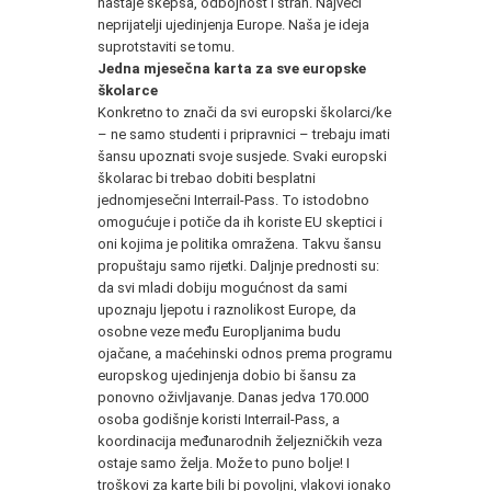
nastaje skepsa, odbojnost i strah. Najveći
neprijatelji ujedinjenja Europe. Naša je ideja
suprotstaviti se tomu.
Jedna mjesečna karta za sve europske
školarce
Konkretno to znači da svi europski školarci/ke
– ne samo studenti i pripravnici – trebaju imati
šansu upoznati svoje susjede. Svaki europski
školarac bi trebao dobiti besplatni
jednomjesečni Interrail-Pass. To istodobno
omogućuje i potiče da ih koriste EU skeptici i
oni kojima je politika omražena. Takvu šansu
propuštaju samo rijetki. Daljnje prednosti su:
da svi mladi dobiju mogućnost da sami
upoznaju ljepotu i raznolikost Europe, da
osobne veze među Europljanima budu
ojačane, a maćehinski odnos prema programu
europskog ujedinjenja dobio bi šansu za
ponovno oživljavanje. Danas jedva 170.000
osoba godišnje koristi Interrail-Pass, a
koordinacija međunarodnih željezničkih veza
ostaje samo želja. Može to puno bolje! I
troškovi za karte bili bi povoljni, vlakovi ionako