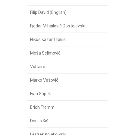
Filip David (English)
Fjodor Mihailovič Dostojevski
Nikos Kazantzakis
Meša Selimović
Voltaire
Marko Vešović
Ivan Supek
Erich Fromm
Danilo Kiš
Leszek Kołakowski