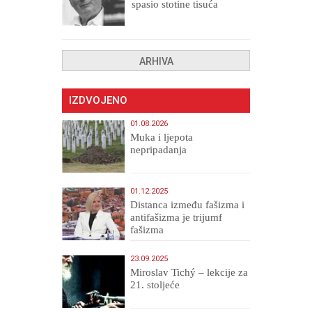
spasio stotine tisuća
drugih, prokletih i
uništenih
ARHIVA
IZDVOJENO
01.08.2026
Muka i ljepota
nepripadanja
01.12.2025
Distanca između fašizma i
antifašizma je trijumf
fašizma
23.09.2025
Miroslav Tichý – lekcije za
21. stoljeće