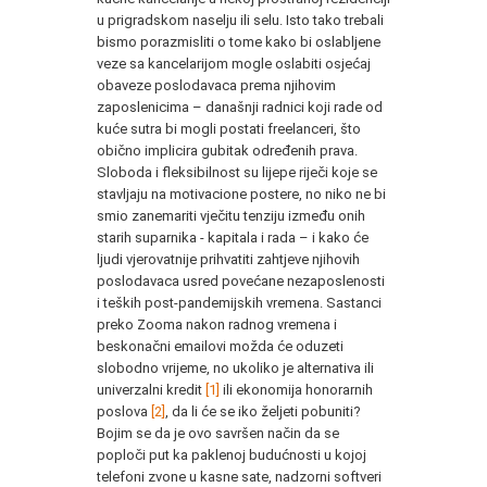
u prigradskom naselju ili selu. Isto tako trebali
bismo porazmisliti o tome kako bi oslabljene
veze sa kancelarijom mogle oslabiti osjećaj
obaveze poslodavaca prema njihovim
zaposlenicima – današnji radnici koji rade od
kuće sutra bi mogli postati freelanceri, što
obično implicira gubitak određenih prava.
Sloboda i fleksibilnost su lijepe riječi koje se
stavljaju na motivacione postere, no niko ne bi
smio zanemariti vječitu tenziju između onih
starih suparnika - kapitala i rada – i kako će
ljudi vjerovatnije prihvatiti zahtjeve njihovih
poslodavaca usred povećane nezaposlenosti
i teških post-pandemijskih vremena. Sastanci
preko Zooma nakon radnog vremena i
beskonačni emailovi možda će oduzeti
slobodno vrijeme, no ukoliko je alternativa ili
univerzalni kredit
[1]
ili ekonomija honorarnih
poslova
[2]
, da li će se iko željeti pobuniti?
Bojim se da je ovo savršen način da se
poploči put ka paklenoj budućnosti u kojoj
telefoni zvone u kasne sate, nadzorni softveri