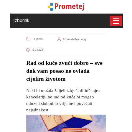
Izbornik
Prijevodi
Prijevod/Prometej
13.03.2021
Rad od kuće zvuči dobro – sve
dok vam posao ne ovlada
cijelim životom
Neki bi možda željeli izbjeći dirinčenje u
kancelariji, no rad od kuće bi mogao
oduzeti slobodno vrijeme i povećati
nejednakost