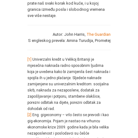
prate naš svaki korak kod kuće, i u kojoj
granica između posla i slobodnog vremena
sve više nestaje.
Autor: John Harris,
The Guardian
S engleskog prevela: Amina Turudija, Prometej
[1]
Univerzalni kredit u Velikoj Britaniji je
mjesečna naknada radno sposobnim ljudima
koja je uvedena kako bi zamijenila šest naknada i
spojila ih u jedno plaćanje. Sljedeće naknade
zamijenjene su univerzalnim kreditom: socijalna
skrb, naknada za nezaposlene, dodatak za
zapošljavanje i potporu, stambene olakšice,
porezni odbitak na dijete, porezni odbitak za
dohodak od rad.
[2]
Eng. gigeconomy – vrlo često se prevodi i kao
gig-ekonomija. Pojam je nastao na vrhuncu
ekonomske krize 2009. godine kada je bila velika
nezaposlenost i poslodavci su češće