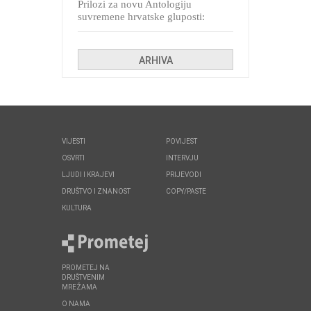
Prilozi za novu Antologiju
suvremene hrvatske gluposti:
Kolinda i ekipa o navijačkim
huliganima
ARHIVA
VIJESTI
POVIJEST
OSVRTI
INTERVJU
LJUDI I KRAJEVI
PRIJEVODI
DRUŠTVO I ZNANOST
COPY/PASTE
KULTURA
PROMETEJ NA
DRUŠTVENIM
MREŽAMA
O NAMA