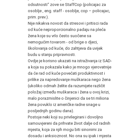
odsutnosti“ zove se StaffCop (policajac za
osoblje , eng. staff - osoblje, cop – policajac,
prim. prev.).
Nije nikakva novost da stresovi i pritisci rada
od kuće neproporcionalno padaju na pleća
žena koje su vrlo često suočene sa
nemogućim tovarom - od brige o djeci,
školovanja od kuće, do zahtjeva da uvijek
budu u stanju pripravnosti.
Ovdje je korisno ukazati na istraživanja iz SAD-
a koja su pokazala kako je mnogo vjerovatnije
da će rad od kuće povećati produktivnost i
prilike za napredovanje muškaraca nego žena
(ukoliko odmah želite da razumijete različit
položaj između muškaraca i žena u ovoj krizi,
malo porazmislite o činjenici da se tri miliona
žena povuklo iz američke radne snage u
posljednjih godinu dana).
Postoje neki koji su privilegirani i dovoljno
samouvjereni da prihvate život dalje od radnih
mjesta, koja za njih mogu biti sinonimi za
dosadu i anksioznost. No ona su ipak i mjesta