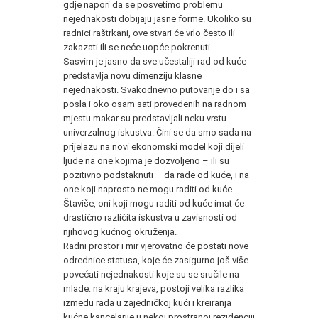
gdje napori da se posvetimo problemu
nejednakosti dobijaju jasne forme. Ukoliko su
radnici raštrkani, ove stvari će vrlo često ili
zakazati ili se neće uopće pokrenuti.
Sasvim je jasno da sve učestaliji rad od kuće
predstavlja novu dimenziju klasne
nejednakosti. Svakodnevno putovanje do i sa
posla i oko osam sati provedenih na radnom
mjestu makar su predstavljali neku vrstu
univerzalnog iskustva. Čini se da smo sada na
prijelazu na novi ekonomski model koji dijeli
ljude na one kojima je dozvoljeno – ili su
pozitivno podstaknuti – da rade od kuće, i na
one koji naprosto ne mogu raditi od kuće.
Štaviše, oni koji mogu raditi od kuće imat će
drastično različita iskustva u zavisnosti od
njihovog kućnog okruženja.
Radni prostor i mir vjerovatno će postati nove
odrednice statusa, koje će zasigurno još više
povećati nejednakosti koje su se sručile na
mlade: na kraju krajeva, postoji velika razlika
između rada u zajedničkoj kući i kreiranja
kućne kancelarije u nekoj prostranoj rezidenciji