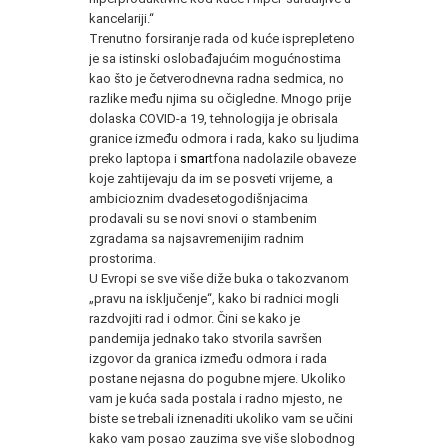
kancelariji.“
Trenutno forsiranje rada od kuće isprepleteno
je sa istinski oslobađajućim mogućnostima
kao što je četverodnevna radna sedmica, no
razlike među njima su očigledne. Mnogo prije
dolaska COVID-a 19, tehnologija je obrisala
granice između odmora i rada, kako su ljudima
preko laptopa i
smar
tfona nadolazile obaveze
koje zahtijevaju da im se posveti vrijeme, a
ambicioznim dvadesetogodišnjacima
prodavali su se novi snovi o stambenim
zgradama sa najsavremenijim radnim
prostorima.
U Evropi se sve više diže buka o takozvanom
„pravu na isključenje“, kako bi radnici mogli
razdvojiti rad i odmor. Čini se kako je
pandemija jednako tako stvorila savršen
izgovor da granica između odmora i rada
postane nejasna do pogubne mjere. Ukoliko
vam je kuća sada postala i radno mjesto, ne
biste se trebali iznenaditi ukoliko vam se učini
kako vam posao zauzima sve više slobodnog