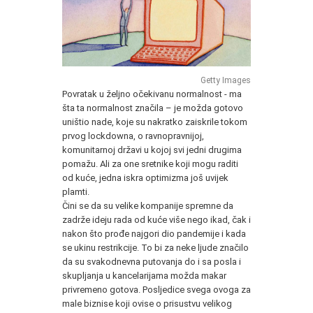
Getty Images
Povratak u željno očekivanu normalnost - ma
šta ta normalnost značila – je možda gotovo
uništio nade, koje su nakratko zaiskrile tokom
prvog lockdowna, o ravnopravnijoj,
komunitarnoj državi u kojoj svi jedni drugima
pomažu. Ali za one sretnike koji mogu raditi
od kuće, jedna iskra optimizma još uvijek
plamti.
Čini se da su velike kompanije spremne da
zadrže ideju rada od kuće više nego ikad, čak i
nakon što prođe najgori dio pandemije i kada
se ukinu restrikcije. To bi za neke ljude značilo
da su svakodnevna putovanja do i sa posla i
skupljanja u kancelarijama možda makar
privremeno gotova. Posljedice svega ovoga za
male biznise koji ovise o prisustvu velikog