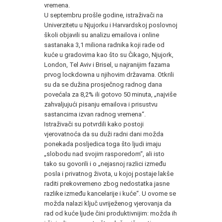
vremena.
U septembru prošle godine, istraživači na
Univerzitetu u Njujorku i Harvardskoj poslovnoj
školi objavili su analizu emailova i online
sastanaka 3,1 miliona radnika koji rade od
kuće u gradovima kao što su Čikago, Njujork,
London, Tel Aviv i Brisel, u najranijim fazama
prvog lockdowna u njihovim državama. Otkrili
su da se dužina prosječnog radnog dana
povećala za 8,2% ili gotovo 50 minuta, „najviše
zahvaljujući pisanju emailova i prisustvu
sastancima izvan radnog vremena“.
Istraživači su potvrdili kako postoji
vjerovatnoća da su duži radni dani možda
ponekada posljedica toga što ljudi imaju
„slobodu nad svojim rasporedom“, ali isto
tako su govorili i o „nejasnoj razlici između
posla i privatnog života, u kojoj postaje lakše
raditi prekovremeno zbog nedostatka jasne
razlike između kancelarije i kuće“. U ovome se
možda nalazi ključ uvriježenog vjerovanja da
rad od kuće ljude čini produktivnijim: možda ih