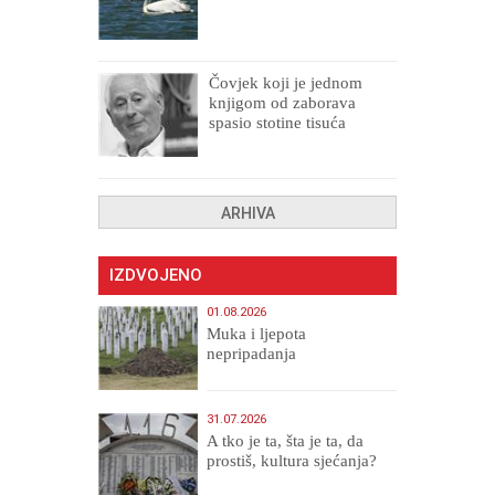
Čovjek koji je jednom
knjigom od zaborava
spasio stotine tisuća
drugih, prokletih i
uništenih
ARHIVA
IZDVOJENO
01.08.2026
Muka i ljepota
nepripadanja
31.07.2026
A tko je ta, šta je ta, da
prostiš, kultura sjećanja?