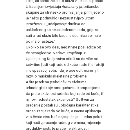
i čini, ali samo zato što ulažu više sati u posao.
U kasnijem izvještaju
Autonomy-ja,
britanske
skupine za strateško promišljanje, primijećeno
je nešto podmuklo i nezaustavljivo u tom
istraživanju: „udaljavanje društva od
usklađenog ka neusklađenom radu, gdje se
sati u rad ulažu bilo kada, a sedmica se malo
po malo rasteže.“
Ukoliko se ovo desi, negativne posljedice bit
će nesagledive. Nedavni izvještaji iz
Ujedinjenog Kraljevstva otkrili su da više od
četvrtine ljudi koji rade od kuće, rade ili u fotelji
ili u spavaćoj sobi, i da je više od trećine njih
razvilo muskuloskeletalne probleme.
A šta je tek sa psihološkim efektima
tehnologija koje omogućavaju kompanijama
da prate aktivnost radnika koji rade od kuće, ili
njihov nedostatak aktivnosti? Softveri za
praćenje postali su uobičajna karakteristika
organizacije rada od kuće, a imena aplikacija
vrlo često nisu baš najsuptilnija – jedan paket
koji nudi „praćenje radnog vremena, mjerenje
produktivnosti, te praćenje aktivnosti i