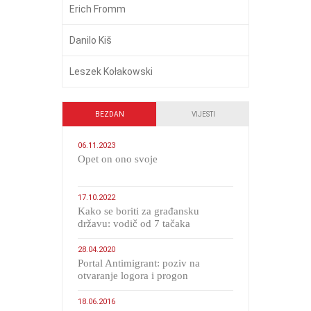
Erich Fromm
Danilo Kiš
Leszek Kołakowski
BEZDAN
VIJESTI
06.11.2023
​Opet on ono svoje
17.10.2022
Kako se boriti za građansku
državu: vodič od 7 tačaka
28.04.2020
Portal Antimigrant: poziv na
otvaranje logora i progon
migranata poput bijesnih kerova
18.06.2016