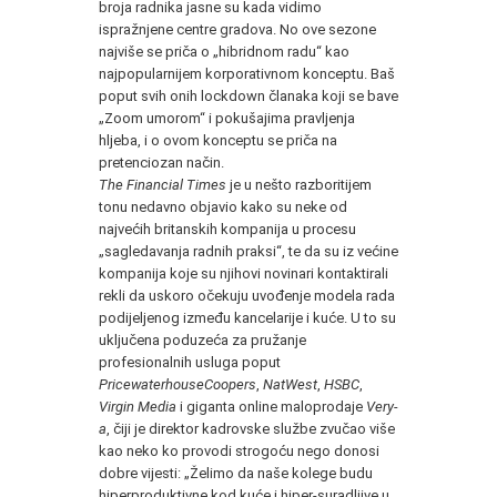
broja radnika jasne su kada vidimo
ispražnjene centre gradova. No ove sezone
najviše se priča o „hibridnom radu“ kao
najpopularnijem korporativnom konceptu. Baš
poput svih onih lockdown članaka koji se bave
„Zoom umorom“ i pokušajima pravljenja
hljeba, i o ovom konceptu se priča na
pretenciozan način.
The Financial Times
je u nešto razboritijem
tonu nedavno objavio kako su neke od
najvećih britanskih kompanija u procesu
„sagledavanja radnih praksi“, te da su iz većine
kompanija koje su njihovi novinari kontaktirali
rekli da uskoro očekuju uvođenje modela rada
podijeljenog između kancelarije i kuće. U to su
uključena poduzeća za pružanje
profesionalnih usluga poput
PricewaterhouseCoopers
,
NatWest
,
HSBC
,
Virgin Media
i giganta online maloprodaje
Very-
a
, čiji je direktor kadrovske službe zvučao više
kao neko ko provodi strogoću nego donosi
dobre vijesti: „Želimo da naše kolege budu
hiperproduktivne kod kuće i hiper-suradljive u