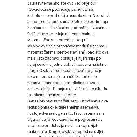
Zaustavite me ako ste ovo već prije čuli.
“Sociolozi se podređuju psiholozima.
Psiholozi se podređuju neurolozima. Neurolozi
se podređuju biolozima. Biolozi se podređuju
hemičarima. Hemičari se podređuju fizičarima.
Fizičari se podređuju matematičarima.
Matematičari se podređuju Bogu.”
Iako se ova šala prepričava među fizičarima (i
matematičarima, pretpostavljam), ono što ova
mala lista zapravo opisuje je hijerarhija po
kojoj se istina jedne oblasti reducira na istinu
druge. Ovakav “redukcionistički” pogled je
tako rasprostranjen u našoj kulturi da je
zapravo standardna ili implicitna filozofija
nauke koju ljudi imaju u glavi čak i ako nikada
eksplicitno ne misle o tome.
Danas bih htio započeti seriju istraživanja ove
redukcionističke ideje i njenih alternativa.
Postoje dva razloga za to. Prvo, veoma sam
siguran da je redukcionizam pogrešan i da
uopće ne predstavlja način na koji svijet
funkcionira. Drugo, ovakav pogled na svijet