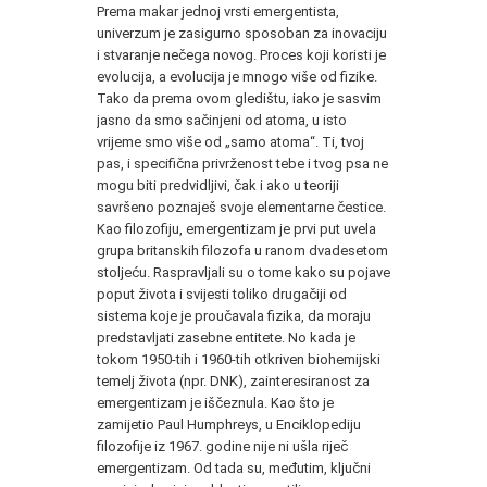
Prema makar jednoj vrsti emergentista,
univerzum je zasigurno sposoban za inovaciju
i stvaranje nečega novog. Proces koji koristi je
evolucija, a evolucija je mnogo više od fizike.
Tako da prema ovom gledištu, iako je sasvim
jasno da smo sačinjeni od atoma, u isto
vrijeme smo više od „samo atoma“. Ti, tvoj
pas, i specifična privrženost tebe i tvog psa ne
mogu biti predvidljivi, čak i ako u teoriji
savršeno poznaješ svoje elementarne čestice.
Kao filozofiju, emergentizam je prvi put uvela
grupa britanskih filozofa u ranom dvadesetom
stoljeću. Raspravljali su o tome kako su pojave
poput života i svijesti toliko drugačiji od
sistema koje je proučavala fizika, da moraju
predstavljati zasebne entitete. No kada je
tokom 1950-tih i 1960-tih otkriven biohemijski
temelj života (npr. DNK), zainteresiranost za
emergentizam je iščeznula. Kao što je
zamijetio Paul Humphreys, u Enciklopediju
filozofije iz 1967. godine nije ni ušla riječ
emergentizam. Od tada su, međutim, ključni