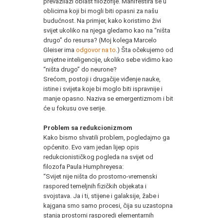
prevazilazi oblast filozofije. Manifestira se u
oblicima koji bi mogli biti opasni za našu
budućnost. Na primjer, kako koristimo živi
svijet ukoliko na njega gledamo kao na “ništa
drugo” do resursa? (Moj kolega Marcelo
Gleiser ima
odgovor na to
.) Šta očekujemo od
umjetne inteligencije, ukoliko sebe vidimo kao
“ništa drugo” do neurone?
Srećom, postoji i drugačije viđenje nauke,
istine i svijeta koje bi moglo biti ispravnije i
manje opasno. Naziva se emergentizmom i bit
će u fokusu ove serije.
Problem sa redukcionizmom
Kako bismo shvatili problem, pogledajmo ga
općenito. Evo vam jedan lijep opis
redukcionističkog pogleda na svijet od
filozofa Paula Humphreyesa:
“Svijet nije ništa do prostorno-vremenski
raspored temeljnih fizičkih objekata i
svojstava. Ja i ti, stijene i galaksije, žabe i
kajgana smo samo procesi, čija su uzastopna
stanja prostorni rasporedi elementarnih