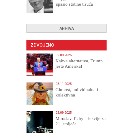
spasio stotine tisuća
drugih, prokletih i
uništenih
ARHIVA
IZDVOJENO
02.08.2026
Kakva alternativa, Trump
jeste Amerika!
08.11.2025
Glupost, individualna i
kolektivna
23.09.2025
Miroslav Tichý – lekcije za
21. stoljeće