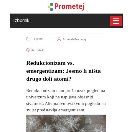
Izbornik
Prijevodi
Prijevod/Prometej
29.11.2021
​Redukcionizam vs.
emergentizam: Jesmo li ništa
drugo doli atomi?
Redukcionizam nam pruža uzak pogled na
univerzum koji ne uspijeva objasniti
stvarnost. Alternativu ovakvom pogledu na
svijet predstavlja emergentizam