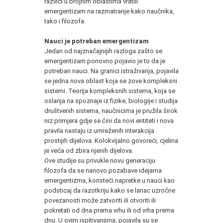
razvici u brojnim oblastima vratili
emergentizam na razmatranje kako naučnika,
tako i filozofa.
Nauci je potreban emergentizam
Jedan od najznačajnijih razloga zašto se
emergentizam ponovno pojavio je to da je
potreban nauci. Na granici istraživanja, pojavila
se jedna nova oblast koja se zove kompleksni
sistemi. Teorija kompleksnih sistema, koja se
oslanja na spoznaje iz fizike, biologije i studija
društvenih sistema, naučnicima je pružila širok
niz primjera gdje se
čini
da novi entiteti i nova
pravila nastaju iz umreženih interakcija
prostijih dijelova. Kolokvijalno govoreći, cjelina
je veća od zbira njenih dijelova.
Ove studije su privukle novu generaciju
filozofa da se nanovo pozabave idejama
emergentizma, koristeći napretke u nauci kao
podsticaj da razotkriju kako se lanac uzročne
povezanosti može zatvoriti ili otvoriti ili
pokretati od dna prema vrhu ili od vrha prema
dnu. U ovim ispitivanjima, pojavila su se