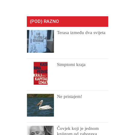
(POD) RAZNO
Terasa između dva svijeta
Simptomi kraja
Ne pristajem!
Čovjek koji je jednom
knjigom od zaborava