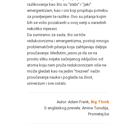
razlikovanja kao što su “slabi” i “jaki”
emergentizam, kao i oni koji propituju potrebu
za pravljenjem te razlike. Ovo su pitanja kojim
bih se volio pozabaviti u ovoj seriji u narednih
nekoliko mjeseci.
Da sumiramo za sada, što se tiče
redukcionizma i emergentizma, postoji mnogo
problematičnih pitanja koja zahtijevaju daljnje
proučavanje. Međutim, jasno je da se na
prostu sliku svijeta sačinjenog isključivo od
atoma koju nam pruža redukcionizam više ne
može gledati kao na jedini “trezven” način
proučavanja nauke i pogleda na život,
univerzum i sve ostalo.
Autor: Adam Frank,
Big Think
S engleskog prevela: Amina Turudija,
Prometej.ba