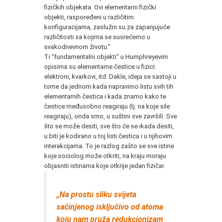
fizičkih objekata. Ovi elementarni fizički
objekti, raspoređeni u različitim
konfiguracijama, zaslužni su za zapanjujuće
različitosti sa kojima se susrećemo u
svakodnevnom životu.”
Ti “fundamentalni objekti” u Humphreyevim
opisima su elementarne čestice u fizici:
elektroni, kvarkovi, itd. Dakle, ideja se sastoji u
tome da jednom kada napravimo listu svih tih
elementarnih čestica i kada znamo kako te
čestice međusobno reagiraju (tj. na koje sile
reagiraju), onda smo, u suštini sve završili. Sve
što se može desiti, sve što će se ikada desiti,
u biti je kodirano u toj listi čestica i u njihovim
interakcijama. To je razlog zašto se sve istine
koje sociolog može otkriti, na kraju moraju
objasniti istinama koje otkrije jedan fizičar.
„Na prostu sliku svijeta
sačinjenog isključivo od atoma
koju nam pruža redukcionizam