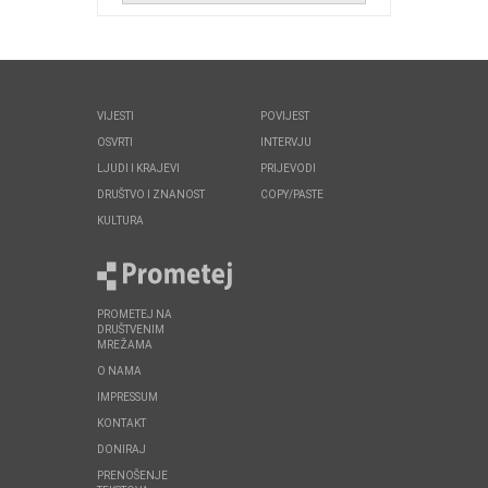
VIJESTI
POVIJEST
OSVRTI
INTERVJU
LJUDI I KRAJEVI
PRIJEVODI
DRUŠTVO I ZNANOST
COPY/PASTE
KULTURA
PROMETEJ NA
DRUŠTVENIM
MREŽAMA
O NAMA
IMPRESSUM
KONTAKT
DONIRAJ
PRENOŠENJE