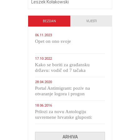
Leszek Kołakowski
BEZDAN
VIJESTI
06.11.2023
​Opet on ono svoje
17.10.2022
Kako se boriti za građansku
državu: vodič od 7 tačaka
28.04.2020
Portal Antimigrant: poziv na
otvaranje logora i progon
migranata poput bijesnih kerova
18.06.2016
Prilozi za novu Antologiju
suvremene hrvatske gluposti:
Kolinda i ekipa o navijačkim
huliganima
ARHIVA