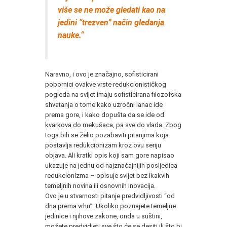
više se ne može gledati kao na
jedini “trezven” način gledanja
nauke.“
Naravno, i ovo je značajno, sofisticirani
pobornici ovakve vrste redukcionističkog
pogleda na svijet imaju sofisticirana filozofska
shvatanja o tome kako uzročni lanac ide
prema gore, i kako dopušta da se ide od
kvarkova do mekušaca, pa sve do vlada. Zbog
toga bih se želio pozabaviti pitanjima koja
postavlja redukcionizam kroz ovu seriju
objava. Ali kratki opis koji sam gore napisao
ukazuje na jednu od najznačajnijih posljedica
redukcionizma – opisuje svijet bez ikakvih
temeljnih novina ili osnovnih inovacija.
Ovo je u stvarnosti pitanje predvidljivosti “od
dna prema vrhu”. Ukoliko poznajete temeljne
jedinice i njihove zakone, onda u suštini,
možete predvidjeti sve što će se desiti ili što bi