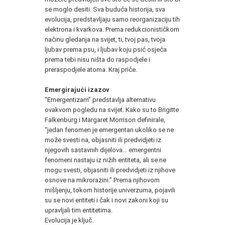
se moglo desiti. Sva buduća historija, sva
evolucija, predstavljaju samo reorganizaciju tih
elektrona i kvarkova. Prema redukcionističkom
načinu gledanja na svijet, ti, tvoj pas, tvoja
ljubav prema psu, i ljubav koju psić osjeća
prema tebi nisu ništa do raspodjele i
preraspodjele atoma. Kraj priče.
Emergirajući izazov
“Emergentizam” predstavlja alternativu
ovakvom pogledu na svijet. Kako su to Brigitte
Falkenburg i Margaret Morrison definirale,
“jedan fenomen je emergentan ukoliko se ne
može svesti na, objasniti ili predvidjeti iz
njegovih sastavnih dijelova... emergentni
fenomeni nastaju iz nižih entiteta, ali se ne
mogu svesti, objasniti ili predvidjeti iz njihove
osnove na mikrorazini.” Prema njihovom
mišljenju, tokom historije univerzuma, pojavili
su se novi entiteti i čak i novi zakoni koji su
upravljali tim entitetima.
Evolucija je ključ.