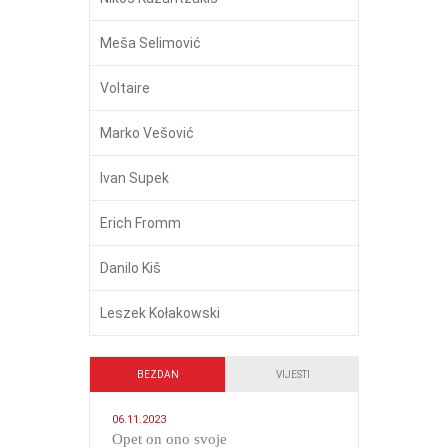
Meša Selimović
Voltaire
Marko Vešović
Ivan Supek
Erich Fromm
Danilo Kiš
Leszek Kołakowski
BEZDAN
VIJESTI
06.11.2023
​Opet on ono svoje