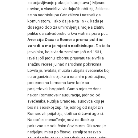
za prijavljivanje pokolja i ubojstava.) Mjesne
novine, u vlasništvu vladajućih obitelji, žalile su
se na nadbiskupa Gonzáleza i nazivali ga
komunistom. Tako da je elita 1977, kada je
dosegao dob za umirovljenja, vidjela zlatnu
priliku da salvadorsku crkvu vrati na pravi put.
Averzija Oscara Romera prema politici
zaradila mu je mjesto nadbiskupa.
Do tada
je vojska, koja vlada zemljom još od 1931,
izvela još jednu izbornu prijevaru te je vršila
snažnu represiju nad narodnim pokretima.
Lovila je, hvatala, mučila i ubijala svećenike koji
su organizirali seljake u ruralnim područjima,
posebno na farmama kave koje su
posjedovali bogataši. Samo mjesec dana
nakon Romerove inauguracije, jednog od
svećenika, Rutilija Grandea, isusovca koji je
bio na seoskoj župi, te jednog od najbližih
Romerovih prijatelja, ubili su državni agenti.
Na opće iznenađenje, novi nadbiskup
pokazao se odlučnim čovjekom. Otkazao je
nedjeljnu misu po čitavoj zemlji te sazvao