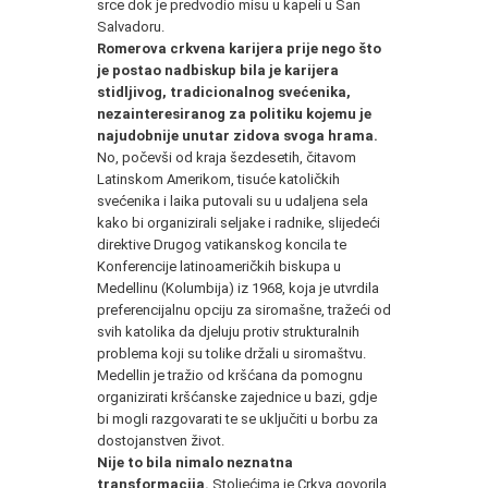
srce dok je predvodio misu u kapeli u San
Salvadoru.
Romerova crkvena karijera prije nego što
je postao nadbiskup bila je karijera
stidljivog, tradicionalnog svećenika,
nezainteresiranog za politiku kojemu je
najudobnije unutar zidova svoga hrama.
No, počevši od kraja šezdesetih, čitavom
Latinskom Amerikom, tisuće katoličkih
svećenika i laika putovali su u udaljena sela
kako bi organizirali seljake i radnike, slijedeći
direktive Drugog vatikanskog koncila te
Konferencije latinoameričkih biskupa u
Medellinu (Kolumbija) iz 1968, koja je utvrdila
preferencijalnu opciju za siromašne, tražeći od
svih katolika da djeluju protiv strukturalnih
problema koji su tolike držali u siromaštvu.
Medellin je tražio od kršćana da pomognu
organizirati kršćanske zajednice u bazi, gdje
bi mogli razgovarati te se uključiti u borbu za
dostojanstven život.
Nije to bila nimalo neznatna
transformacija.
Stoljećima je Crkva govorila