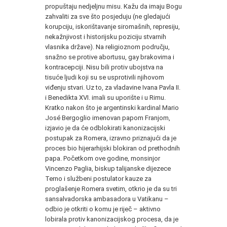
propuštaju nedjeljnu misu. Kažu da imaju Bogu
zahvaliti za sve što posjeduju (ne gledajući
korupciju, iskorištavanje siromašnih, represiju,
nekažnjivost i historijsku poziciju stvarnih
vlasnika države). Na religioznom području,
snažno se protive abortusu, gay brakovima i
kontracepciji. Nisu bili protiv ubojstva na
tisuće ljudi koji su se usprotivili njihovom
viđenju stvari. Uz to, za vladavine Ivana Pavla II.
i Benedikta XVI. imali su uporište i u Rimu.
Kratko nakon što je argentinski kardinal Mario
José Bergoglio imenovan papom Franjom,
izjavio je da će odblokirati kanonizacijski
postupak za Romera, izravno priznajući da je
proces bio hijerarhijski blokiran od prethodnih
papa. Početkom ove godine, monsinjor
Vincenzo Paglia, biskup talijanske dijezece
Terno i službeni postulator kauze za
proglašenje Romera svetim, otkrio je da su tri
sansalvadorska ambasadora u Vatikanu –
odbio je otkriti o komu je riječ – aktivno
lobirala protiv kanonizacijskog procesa, da je