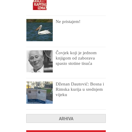
Ne pristajem!
Čovjek koji je jednom
knjigom od zaborava
spasio stotine tisuća
drugih, prokletih i
uništenih
Dženan Dautović: Bosna i
Rimska kurija u srednjem
vijeku
ARHIVA