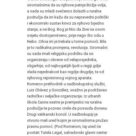
siromašnima da su njihove patnje Božja volja,
a sada su mladi svećenici dolazili u ruralna
područja da im kažu da su nepravedni politički
i ekonomski sustav krivci za njihovo bijedno
stanje, a ne Bog. Bog je htio da žive na ovom
svijetu dostojanstveno, prije nego što odu u
Nebo. Crkva im je trebala u tome pomoći. Bila
je to radikalna promjena, revolucija. Siromašni
su sada imali religijsku podršku da se
organiziraju i obrane od veleposjednika,
oligarhije, od najbogatijih ljudi u regiji gdje
vlada nejednakost kao nigdje drugdje, te od
njihovog represivnog vojnog aparata.
Romerov prethodnik u nadbiskupskoj službi,
Luis Chávez y González, snažno je podržavao
radničke i seljačke organizacije. Iz urbanih
škola časne sestre je premjestio na ruralna
područja te pozvao civile da posvuda donesu
Drugi vatikanski koncil. U nadbiskupiji je
otvorio mali ured kojim je siromašnima pružao
pravnu pomoć. (Pod Romerom, taj ured će
postati Tutela Legal, salvadorski glavni centar