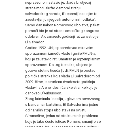
nepravedno, nastavio je, „kada bi utjecaj
strane moći služio demoraliziranju
salvadorskog naroda, ili represiji nad njim te
zaustavljanju njegovih autonomnih odluka“.
Samo dan nakon Romerovog ubojstva, paket
pomoći bio je od strane američkog kongresa
odobren. A dvanaestogodišnji rat zahvatio je
El Salvador.
Godine 1992. UN je posredovao mirovnim
sporazumom između vlade i gerile FMLN-a,
koji je zaustavio rat. Smatran je egzemplarnim
sporazumom. Do tog trenutka, ubijeno je
gotovo stotinu tisuća ljudi. FMLN je postao
politička stranka koja vlada El Salvadorom od
2009. čime je završena dvadesetogodišnja
vladavina Arene, desničarske stranke koju je
osnovao D’Aubuisson.
Zbog kriminala i nasilja, uglavnom povezanog
s bandama i kartelima, El Salvador ima jednu
od najviših stopa ubojstava na svijetu.
Siromaštvo, jedan od strukturalnih problema
koje je tako često isticao Romero, smanjilo se