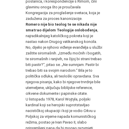
poslanica, i korespondencije s Rimom, čini
glavninu onoga što je proučavala
Kongregacija za proglašenje svetaca, koja je
zadužena za proces kanonizacije.
Romero nije bio teolog te se nikada nije
smatrao dijelom Teologije oslobođenja
,
najradikalnijeg katoličkog pokreta koji je
nastao nakon Drugog vatikanskog koncila.
No, dijelio je njihovo viđenje evanđelja u službi
zaštite siromašnih. „Između moćnih i bogatih,
te siromašnih i ranjivih, na čijoj bi strani trebao
biti pastir?“, pitao se. „Ne sumnjam. Pastir bi
trebao biti sa svojim narodom.“ Bila je to
politička odluka, ali teološki opravdana. Sva
njegova pisanja, kako bi njegove trvrdnje bile
utemeljene, uključuju biblijske reference,
crkvene dokumente i papinske citate.
U listopadu 1978, Karol Wojtyla, poljski
kardinal koji se herojski suprotstavljao
nacističkoj okupaciji i koji je vodio Crkvu u
Poljskoj za vrijeme napada komunističkog
režima, postao je Ivan Pavao II, slabo
pripremljeni papa da bi mogao razumjeti