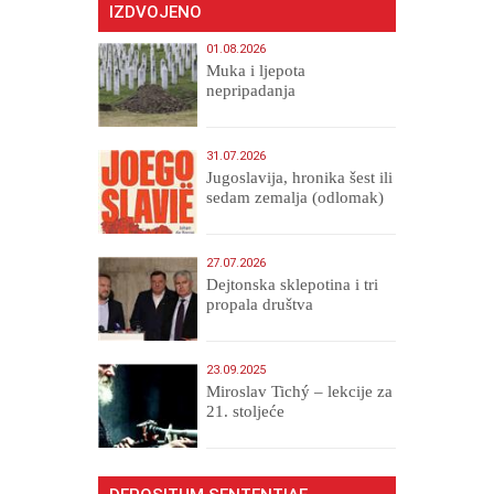
IZDVOJENO
01.08.2026
Muka i ljepota
nepripadanja
31.07.2026
Jugoslavija, hronika šest ili
sedam zemalja (odlomak)
27.07.2026
Dejtonska sklepotina i tri
propala društva
23.09.2025
Miroslav Tichý – lekcije za
21. stoljeće