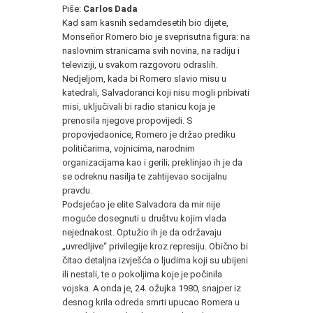
Piše:
Carlos Dada
Kad sam kasnih sedamdesetih bio dijete,
Monseñor Romero bio je sveprisutna figura: na
naslovnim stranicama svih novina, na radiju i
televiziji, u svakom razgovoru odraslih.
Nedjeljom, kada bi Romero slavio misu u
katedrali, Salvadoranci koji nisu mogli pribivati
misi, uključivali bi radio stanicu koja je
prenosila njegove propovijedi. S
propovjedaonice, Romero je držao prediku
političarima, vojnicima, narodnim
organizacijama kao i gerili; preklinjao ih je da
se odreknu nasilja te zahtijevao socijalnu
pravdu.
Podsjećao je elite Salvadora da mir nije
moguće dosegnuti u društvu kojim vlada
nejednakost. Optužio ih je da održavaju
„uvredljive“ privilegije kroz represiju. Obično bi
čitao detaljna izvješća o ljudima koji su ubijeni
ili nestali, te o pokoljima koje je počinila
vojska. A onda je, 24. ožujka 1980, snajper iz
desnog krila odreda smrti upucao Romera u