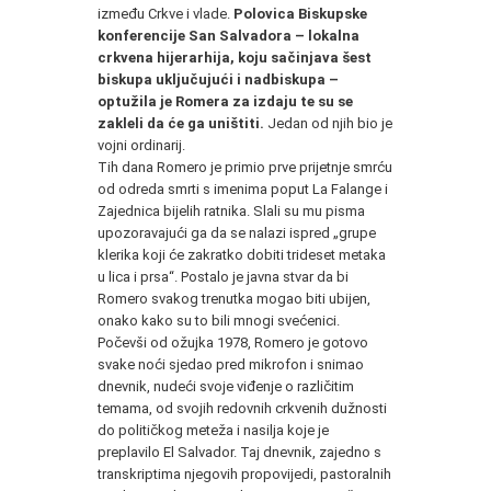
između Crkve i vlade.
Polovica Biskupske
konferencije San Salvadora – lokalna
crkvena hijerarhija, koju sačinjava šest
biskupa uključujući i nadbiskupa –
optužila je Romera za izdaju te su se
zakleli da će ga uništiti.
Jedan od njih bio je
vojni ordinarij.
Tih dana Romero je primio prve prijetnje smrću
od odreda smrti s imenima poput La Falange i
Zajednica bijelih ratnika. Slali su mu pisma
upozoravajući ga da se nalazi ispred „grupe
klerika koji će zakratko dobiti trideset metaka
u lica i prsa“. Postalo je javna stvar da bi
Romero svakog trenutka mogao biti ubijen,
onako kako su to bili mnogi svećenici.
Počevši od ožujka 1978, Romero je gotovo
svake noći sjedao pred mikrofon i snimao
dnevnik, nudeći svoje viđenje o različitim
temama, od svojih redovnih crkvenih dužnosti
do političkog meteža i nasilja koje je
preplavilo El Salvador. Taj dnevnik, zajedno s
transkriptima njegovih propovijedi, pastoralnih