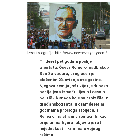
Izvor fotografije: http://www.newseveryday.com/
Trideset pet godina poslije
atentata, Óscar Romero, nadbiskup
San Salvadora, proglašen je
blaženim 23. svibnja ove godine.
Njegova zemlja još uvijek je duboko
podijeljena između lijevih i desnih
političkih snaga koje su proizišle iz
građanskog rata, u osamdesetim
godinama prošloga stoljeća, a
Romero, na strani siromašnih, kao
prijelomna figura, objavio je rat
nejednakosti i kriminalu vojnog
režima.