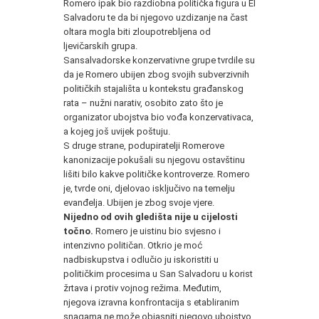
Romero ipak bio razdiobna politička figura u El
Salvadoru te da bi njegovo uzdizanje na čast
oltara mogla biti zloupotrebljena od
ljevičarskih grupa.
Sansalvadorske konzervativne grupe tvrdile su
da je Romero ubijen zbog svojih subverzivnih
političkih stajališta u kontekstu građanskog
rata – nužni narativ, osobito zato što je
organizator ubojstva bio vođa konzervativaca,
a kojeg još uvijek poštuju.
S druge strane, podupiratelji Romerove
kanonizacije pokušali su njegovu ostavštinu
lišiti bilo kakve političke kontroverze. Romero
je, tvrde oni, djelovao isključivo na temelju
evanđelja. Ubijen je zbog svoje vjere.
Nijedno od ovih gledišta nije u cijelosti
točno.
Romero je uistinu bio svjesno i
intenzivno političan. Otkrio je moć
nadbiskupstva i odlučio ju iskoristiti u
političkim procesima u San Salvadoru u korist
žrtava i protiv vojnog režima. Međutim,
njegova izravna konfrontacija s etabliranim
snagama ne može objasniti njegovo ubojstvo.