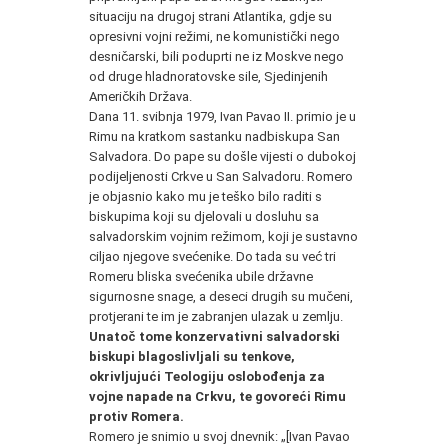
situaciju na drugoj strani Atlantika, gdje su
opresivni vojni režimi, ne komunistički nego
desničarski, bili poduprti ne iz Moskve nego
od druge hladnoratovske sile, Sjedinjenih
Američkih Država.
Dana 11. svibnja 1979, Ivan Pavao II. primio je u
Rimu na kratkom sastanku nadbiskupa San
Salvadora. Do pape su došle vijesti o dubokoj
podijeljenosti Crkve u San Salvadoru. Romero
je objasnio kako mu je teško bilo raditi s
biskupima koji su djelovali u dosluhu sa
salvadorskim vojnim režimom, koji je sustavno
ciljao njegove svećenike. Do tada su već tri
Romeru bliska svećenika ubile državne
sigurnosne snage, a deseci drugih su mučeni,
protjerani te im je zabranjen ulazak u zemlju.
Unatoč tome konzervativni salvadorski
biskupi blagoslivljali su tenkove,
okrivljujući Teologiju oslobođenja za
vojne napade na Crkvu, te govoreći Rimu
protiv Romera.
Romero je snimio u svoj dnevnik: „[Ivan Pavao