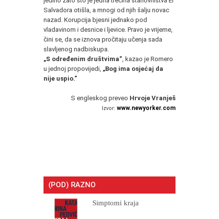
jedino zato što je jedna trećina stanovništva El
Salvadora otišla, a mnogi od njih šalju novac
nazad. Korupcija bjesni jednako pod
vladavinom i desnice i ljevice. Pravo je vrijeme,
čini se, da se iznova pročitaju učenja sada
slavljenog nadbiskupa.
„S određenim društvima“
, kazao je Romero
u jednoj propovijedi,
„Bog ima osjećaj da
nije uspio.“
S engleskog preveo
Hrvoje Vranješ
www.newyorker.com
Izvor:
(POD) RAZNO
Simptomi kraja