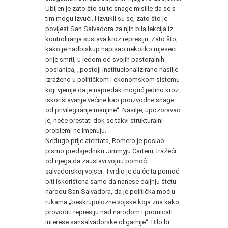
Ubijen je zato što su te snage mislile da se s
tim mogu izvući. I izvukli su se, zato što je
povijest San Salvadora za njih bila lekcija iz
kontroliranja sustava kroz represiju. Zato što,
kako je nadbiskup napisao nekoliko mjeseci
prije smrti, u jedom od svojih pastoralnih
poslanica, „postoji institucionalizirano nasilje
izraženo u političkom i ekonomskom sistemu
koji vjeruje da je napredak moguć jedino kroz
iskorištavanje većine kao proizvodne snage
od privilegiranje manjine“. Nasilje, upozoravao
je, neće prestati dok se takvi strukturalni
problemi ne imenuju.
Nedugo prije atentata, Romero je poslao
pismo predsjedniku Jimmyju Carteru, tražeći
od njega da zaustavi vojnu pomoć
salvadorskoj vojsci. Tvrdio je da će ta pomoć
biti iskorištena samo da nanese daljnju štetu
narodu San Salvadora, da je politička moć u
rukama „beskrupulozne vojske koja zna kako
provoditi represiju nad narodom i promicati
interese sansalvadorske oligarhije“. Bilo bi