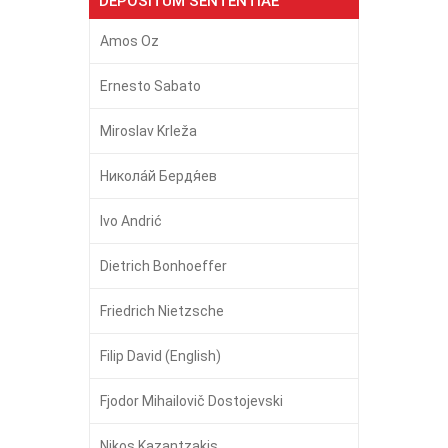
DEPOSITUM SENTENTIAE
Amos Oz
Ernesto Sabato
Miroslav Krleža
Никола́й Бердя́ев
Ivo Andrić
Dietrich Bonhoeffer
Friedrich Nietzsche
Filip David (English)
Fjodor Mihailovič Dostojevski
Nikos Kazantzakis