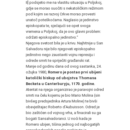
II] podsjetio me na vlastitu situaciju u Poljskoj,
gdje se morao suočiti s nekatoličkim režimom
pod kojim se razvoj Crkve morao provesti
unatoč poteškoćama. Naglasio je jedinstvo
episkopata te, sjećajući se opet svoga
vremena u Poljskoj, da je ovo glavni problem:
održati episkopalno jedinstvo.“
Njegova svetost bila je u krivu. Najhitnije u San
Salvadoru nije bilo njegovati episkopalno
jedinstvo nego zaustaviti vojnu represiju i
odrede smrti te spriječiti građanski rat.
Manje od godinu dana od ovog sastanka, 24.
ožujka 1980,
Romero je postao prvi ubijeni
katolički biskup od ubojstva Thomasa
Becketa u Canterburyju, 1170. godine.
Atentat na njega organizirao je paravojni odred
smrti na čelu kojemu je bio Mario Molina (sin
bivšeg predsjednika Artura Moline) te bivši
obavještajac Roberto d’Aubuisson. Odred je
bio zaštićen od vojnog vrha, a finacirali su ga
bogati Sansalvadoranci. U noći kada je
Romero ubijen, tišina jednog od najbogatijih