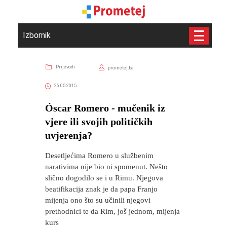
Izbornik
Prijevodi
prometej.ba
26.05.2015
Óscar Romero - mučenik iz
vjere ili svojih političkih
uvjerenja?
Desetljećima Romero u službenim
narativima nije bio ni spomenut. Nešto
slično dogodilo se i u Rimu. Njegova
beatifikacija znak je da papa Franjo
mijenja ono što su učinili njegovi
prethodnici te da Rim, još jednom, mijenja
kurs