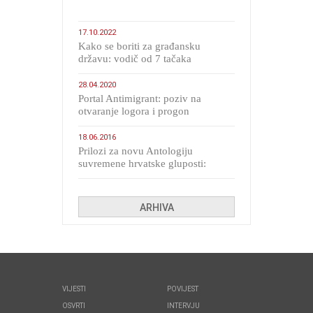
17.10.2022
Kako se boriti za građansku
državu: vodič od 7 tačaka
28.04.2020
Portal Antimigrant: poziv na
otvaranje logora i progon
migranata poput bijesnih kerova
18.06.2016
Prilozi za novu Antologiju
suvremene hrvatske gluposti:
Kolinda i ekipa o navijačkim
huliganima
ARHIVA
VIJESTI
POVIJEST
OSVRTI
INTERVJU