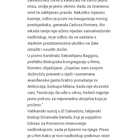
salvadorsku crkvu u katedralu na samo jednu
misu; ondje je javno okrivio vladu za Graneovu
smrt te zahtijevao pravdu. Nekoliko mjeseci
kasnije, odbio je poziv na inauguraciju novog
predsjednika, generala Carlosa Romera, što
nikada ranije nije učinio nijedan sansalvadorski
nadbiskup, te je odbio da se sastane s
vladinim predstavnicima ukoliko ne žele
istražiti i osuditi zločin.
U pismo kardinalu Sebastijanu Baggiou,
prefektu Biskupske kongregaciju u Rimu,
Romero objašnjava: „Osjećao sam svojom
dužnošću prevesti u riječi i suvremene
evanđeoske geste hrabro ponašanje sv.
Ambrozija, biskupa Milana, kada nije dozvolio
caru Teodoziju da uđe u crkvu, tražeći najprije
javnu pokoru za nepravedna ubojstva koja je
počinio.“
Vatikanski nuncij u El Salvadoru, talijanski
biskup Emanuele Gerada, koji je uspješno
lobirao za Romerovo imenovanje
nadbiskupom, sada je bjesnio na njega. Pisao
je u Rim kako je novi nadbiskup prekinuo veze