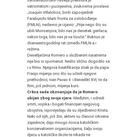
sansalvadorskih naselja prekinuta je
vatrometom i pucnjevima, zvukovima proslave.
Joaquín Villalobos, bivši zapovjednik
Farabundo Marti fronta za oslobođenje
(FMLN), nedavno je izjavio: „Prije nego što su
ubili Monsenjora, bilo nas je desetak gerilaca;
nakon toga, bilo nas je na tisuće.“ Buknuo je
dvanaestogodišnji rat između FMLN-a i
režima.
Desetljećima Romero u službenim narativima
nije bio ni spomenut. Nešto slično dogodilo se
i u Rimu. Njegova beatifikacija znak je da papa
Franjo mijenja ono što su učinili njegovi
prethodnici, Ivan Pavao II. i Benedikt XVI, te da
Rim, još jednom, mijenja kurs.
Crkva sada obznanjuje da je Romero
ubijen zbog svoje vjere.
Međutim, i odredi
smrti, vojska i bogati financijeri njegovog
ubojstva, ispovijedaju da su sljedbenici Krista.
Neki od njih, još živi, aktivni su članovi crkvene
zajednice, daju mnogo novca katoličkim
konzervativnim organizacijama, šalju svoju
djecu u katoličke škole te nikada ne