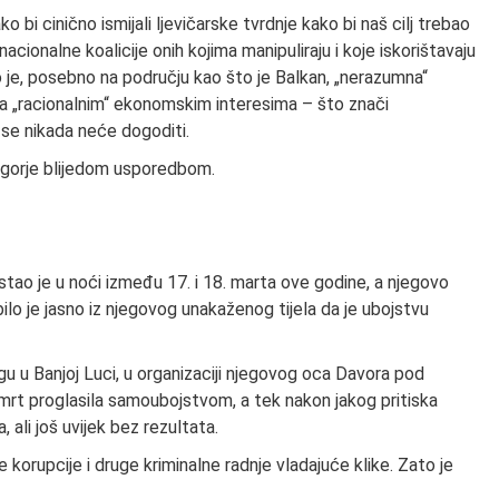
 bi cinično ismijali ljevičarske tvrdnje kako bi naš cilj trebao
nacionalne koalicije onih kojima manipuliraju i koje iskorištavaju
ko je, posebno na području kao što je Balkan, „nerazumna“
na „racionalnim“ ekonomskim interesima – što znači
e se nikada neće dogoditi.
ugorje blijedom usporedbom.
stao je u noći između 17. i 18. marta ove godine, a njegovo
bilo je jasno iz njegovog unakaženog tijela da je ubojstvu
gu u Banjoj Luci, u organizaciji njegovog oca Davora pod
smrt proglasila samoubojstvom, a tek nakon jakog pritiska
, ali još uvijek bez rezultata.
e korupcije i druge kriminalne radnje vladajuće klike. Zato je