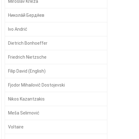
Miroslav Krleža
Никола́й Бердя́ев
Ivo Andrić
Dietrich Bonhoeffer
Friedrich Nietzsche
Filip David (English)
Fjodor Mihailovič Dostojevski
Nikos Kazantzakis
Meša Selimović
Voltaire