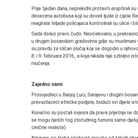
Prije tjedan dana, neprekidni protesti eruptirali s
desecima autobusa koji su doveli ljude iz cijele R
reagirala: hiljade policajaca kontrolirali su ulice i b
Sada dolazi pravo čudo. Neočekivano, u prekrasnom
u drugim bosanskim gradovima gdje su muslimani ve
su pravdu za sličan slučaj koji se dogodio u njiho
8. i 9. februara 2016., a koja nikada nije ozbiljno 
mučenja.
Zajedno sami
Prosvjednici u Banjoj Luci, Sarajevu i drugim bosan
prevazilazeći etničke podjele, budući svi dijele is
Konačno su postali svjesni da prava prijetnja ne dol
se mogu riješiti tog zločudnog tumora samo djelu
cinične realiste).
Naravno, ne treba očekivati previše od takvih eks