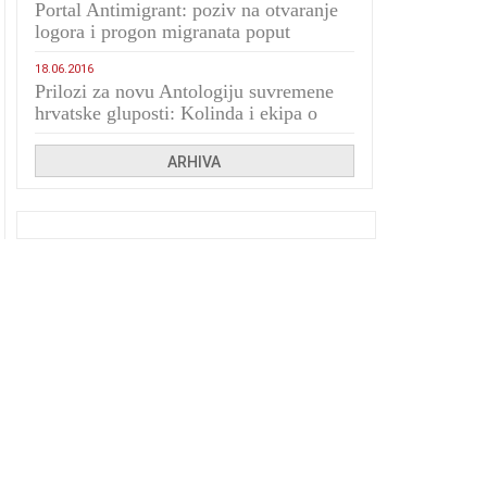
Portal Antimigrant: poziv na otvaranje
logora i progon migranata poput
bijesnih kerova
18.06.2016
Prilozi za novu Antologiju suvremene
hrvatske gluposti: Kolinda i ekipa o
navijačkim huliganima
ARHIVA