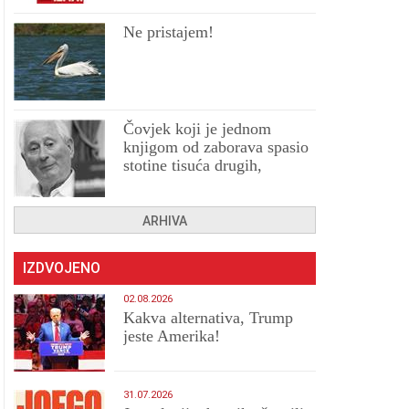
Ne pristajem!
Čovjek koji je jednom
knjigom od zaborava spasio
stotine tisuća drugih,
prokletih i uništenih
ARHIVA
IZDVOJENO
02.08.2026
Kakva alternativa, Trump
jeste Amerika!
31.07.2026