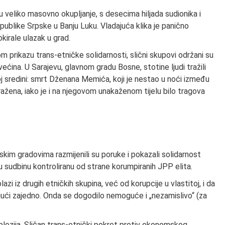
u u veliko masovno okupljanje, s desecima hiljada sudionika i
epublike Srpske u Banju Luku. Vladajuća klika je panično
lokirale ulazak u grad.
 prikazu trans-etničke solidarnosti, slični skupovi održani su
ćina. U Sarajevu, glavnom gradu Bosne, stotine ljudi tražili
voj sredini: smrt Dženana Memića, koji je nestao u noći između
istražena, iako je i na njegovom unakaženom tijelu bilo tragova
skim gradovima razmijenili su poruke i pokazali solidarnost
tu sudbinu kontroliranu od strane korumpiranih JPP elita.
azi iz drugih etničkih skupina, već od korupcije u vlastitoj, i da
jući zajedno. Onda se dogodilo nemoguće i „nezamislivo“ (za
plozija. Sličan trans-etnički pokret protiv ekonomskog