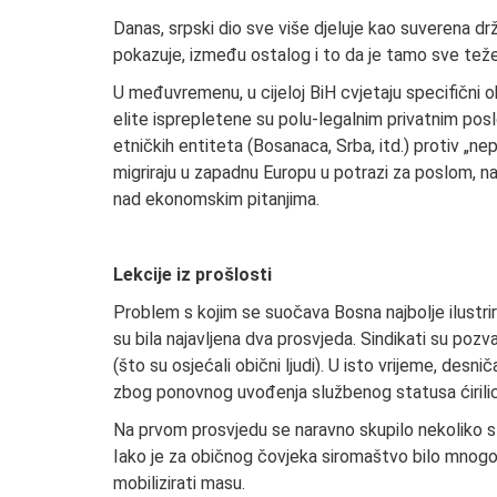
Danas, srpski dio sve više djeluje kao suverena d
pokazuje, između ostalog i to da je tamo sve teže d
U međuvremenu, u cijeloj BiH cvjetaju specifični ob
elite isprepletene su polu-legalnim privatnim poslo
etničkih entiteta (Bosanaca, Srba, itd.) protiv „nep
migriraju u zapadnu Europu u potrazi za poslom, na
nad ekonomskim pitanjima.
Lekcije iz prošlosti
Problem s kojim se suočava Bosna najbolje ilustri
su bila najavljena dva prosvjeda. Sindikati su pozv
(što su osjećali obični ljudi). U isto vrijeme, desnič
zbog ponovnog uvođenja službenog statusa ćirili
Na prvom prosvjedu se naravno skupilo nekoliko sto
Iako je za običnog čovjeka siromaštvo bilo mnogo ve
mobilizirati masu.