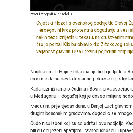
Izvor fotografije: Anadolija
Svjetski filozof slovenskog podrijetla Slavoj 
Hercegovini kroz protestna događanja u vezi 
nekih teza iznijetih u tekstu, na društvenim mre
što je portal Klix.ba objavio dio Žižekovog tekst
valjanost glavnih teza i težinu pojedinih empirijs
*
Nasilna smrt dvojice mladića ujedinila je ljude u Bos
moguće da se nešto konačno pokreće u podijeljen
Kada razmišljamo o čudima i Bosni, prva asocijacija
u Međugorju – događaj koji je doveo milijune hodo
Međutim, prije tjedan dana, u Banjoj Luci, glavnom
drugim bosanskim gradovima, dogodilo se mnogo v
Čudo nisu izbori koji su se održali ove nedjelje. K
bili su obilježeni apatijom i ravnodušnošću, i uprav