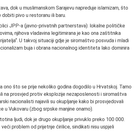
ržava, dok u muslimanskom Sarajevu napreduje islamizam, što
obiti pivo u restoranu ili baru.
lici JPP-a (javno-privatnih partnerstava): lokalne političke
vima, njihova vladavina legitimirana je kao ona zaštitnika
rijatelja“. U takvoj situaciji gdje je siromaštvo posvuda i mladi
cionalizam buja i obrana nacionalnog identiteta lako dominira
ra ono što se prije nekoliko godina dogodilo u Hrvatskoj. Tamo
ali na prosvjed protiv eksplozije nezaposlenosti i siromaštva
arski nacionalisti najavili su okupljanje kako bi prosvjedovali
ce u Vukovaru (zbog srpske manjine onamo).
tina ljudi, dok je drugo okupljanje privuklo preko 100 000.
ći problem od prijetnje ćirilice, sindikati nisu uspjeli