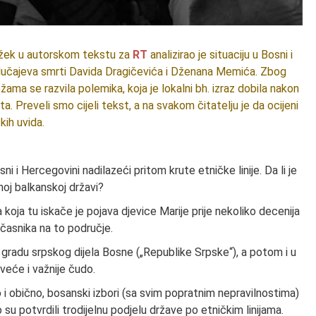
Žižek u autorskom tekstu za
RT
analizirao je situaciju u Bosni i
slučajeva smrti Davida Dragičevića i Dženana Memića. Zbog
žama se razvila polemika, koja je lokalni bh. izraz dobila nakon
a. Preveli smo cijeli tekst, a na svakom čitatelju je da ocijeni
kih uvida.
ni i Hercegovini nadilazeći pritom krute etničke linije. Da li je
oj balkanskoj državi?
 koja tu iskače je pojava djevice Marije prije nekoliko decenija
časnika na to područje.
 gradu srpskog dijela Bosne („Republike Srpske“), a potom i u
eće i važnije čudo.
ao i obično, bosanski izbori (sa svim popratnim nepravilnostima)
o su potvrdili trodijelnu podjelu države po etničkim linijama.