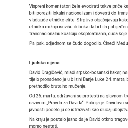
Vispreni komentatori žele evocirati takve priče kako
biti poraziti lokalni nacionalizam i dovesti do trans
vladajuće etničke elite. Strpljivo objašnjavaju ka
etnička mržnja isuviše duboka da bi bila pobijeđe
transnacionalnu koaliciju eksploatiranih, čuda koj
Pa ipak, odjednom se čudo dogodilo. Čineći Međ
Ljudska cijena
David Dragičević, mladi srpsko-bosanski haker, ne
tijelo pronađeno je u blizini Banje Luke 24. marta; 
prethodilo brutalno mučenje.
Od 26. marta, održavani su protesti na glavnom tr
nazivom „Pravda za Davida“. Policija je Davidovu 
javnosti počelo ju se istraživati kao slučaj ubojstva
Na kraju je postalo jasno da je David otkrio tragov
morao nestati.