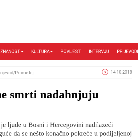
I ZNANOST
KULTURA
POVIJEST
INTERVJU
PRIJEVODI
14.10.2018
rijevod/Prometej
ne smrti nadahnjuju
 je ljude u Bosni i Hercegovini nadilazeći
moguće da se nešto konačno pokreće u podijeljenoj