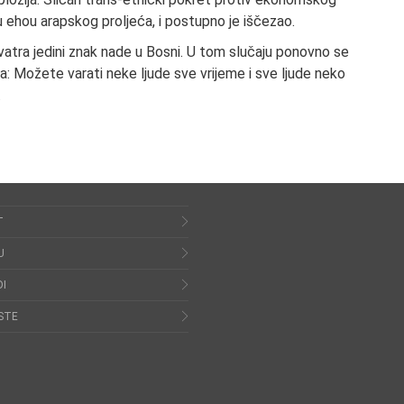
u ehou arapskog proljeća, i postupno je iščezao.
e vatra jedini znak nade u Bosni. U tom slučaju ponovno se
a: Možete varati neke ljude sve vrijeme i sve ljude neko
.
T
U
I
STE