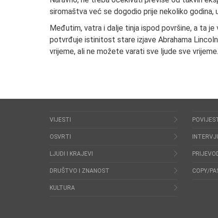
siromaštva već se dogodio prije nekoliko godina, 
Međutim, vatra i dalje tinja ispod površine, a ta j
potvrđuje istinitost stare izjave Abrahama Lincoln
vrijeme, ali ne možete varati sve ljude sve vrijeme
VIJESTI
POVIJES
OSVRTI
INTERVJ
LJUDI I KRAJEVI
PRIJEVOD
DRUŠTVO I ZNANOST
COPY/PA
KULTURA