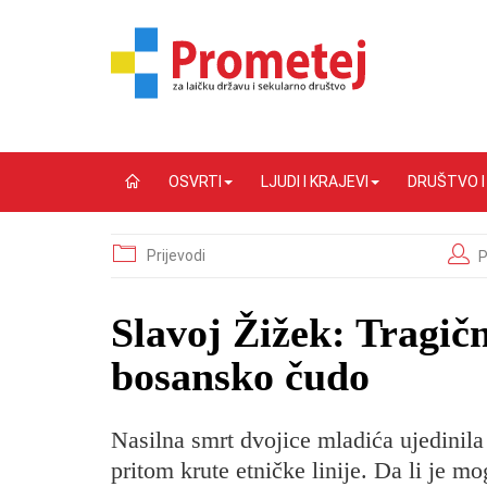
OSVRTI
LJUDI I KRAJEVI
DRUŠTVO 
Prijevodi
P
Slavoj Žižek: Tragič
bosansko čudo
Nasilna smrt dvojice mladića ujedinila
pritom krute etničke linije. Da li je 