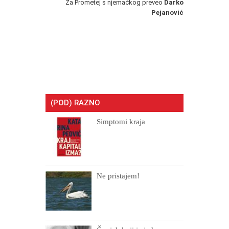
Za Prometej s njemačkog preveo
Darko
Pejanović
(POD) RAZNO
Simptomi kraja
Ne pristajem!