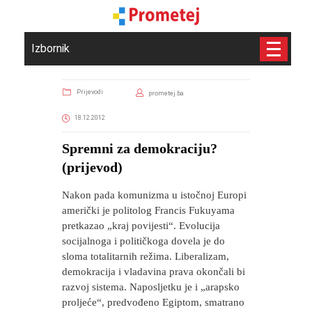
Izbornik
Prijevodi
prometej.ba
18.12.2012
Spremni za demokraciju?
(prijevod)
Nakon pada komunizma u istočnoj Europi
američki je politolog Francis Fukuyama
pretkazao „kraj povijesti“. Evolucija
socijalnoga i političkoga dovela je do
sloma totalitarnih režima. Liberalizam,
demokracija i vladavina prava okončali bi
razvoj sistema. Naposljetku je i „arapsko
proljeće“, predvođeno Egiptom, smatrano