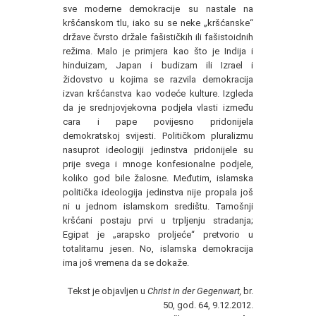
sve moderne demokracije su nastale na
kršćanskom tlu, iako su se neke „kršćanske“
države čvrsto držale fašističkih ili fašistoidnih
režima. Malo je primjera kao što je Indija i
hinduizam, Japan i budizam ili Izrael i
židovstvo u kojima se razvila demokracija
izvan kršćanstva kao vodeće kulture. Izgleda
da je srednjovjekovna podjela vlasti između
cara i pape povijesno pridonijela
demokratskoj svijesti. Političkom pluralizmu
nasuprot ideologiji jedinstva pridonijele su
prije svega i mnoge konfesionalne podjele,
koliko god bile žalosne. Međutim, islamska
politička ideologija jedinstva nije propala još
ni u jednom islamskom središtu. Tamošnji
kršćani postaju prvi u trpljenju stradanja;
Egipat je „arapsko proljeće“ pretvorio u
totalitarnu jesen. No, islamska demokracija
ima još vremena da se dokaže.
Tekst je objavljen u
Christ in der Gegenwart,
br.
50, god. 64, 9.12.2012.