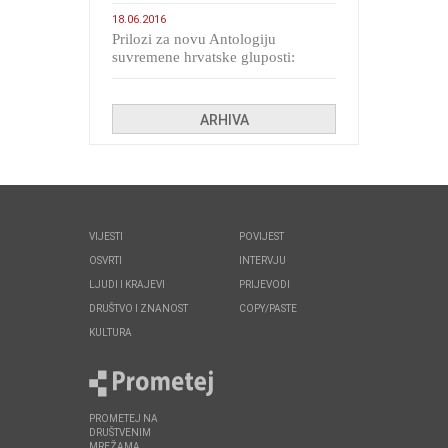
migranata poput bijesnih kerova
18.06.2016
Prilozi za novu Antologiju
suvremene hrvatske gluposti:
Kolinda i ekipa o navijačkim
huliganima
ARHIVA
VIJESTI
POVIJEST
OSVRTI
INTERVJU
LJUDI I KRAJEVI
PRIJEVODI
DRUŠTVO I ZNANOST
COPY/PASTE
KULTURA
PROMETEJ NA
DRUŠTVENIM
MREŽAMA