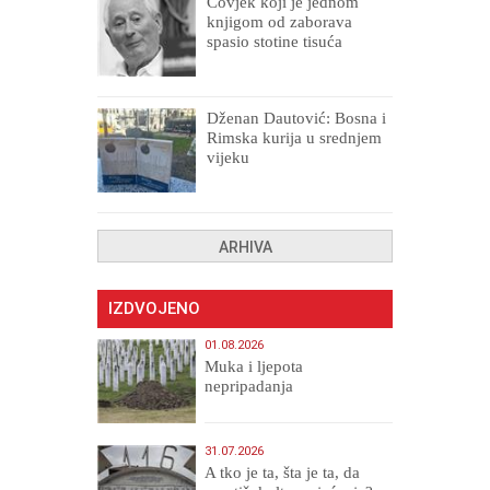
Čovjek koji je jednom
knjigom od zaborava
spasio stotine tisuća
drugih, prokletih i
uništenih
Dženan Dautović: Bosna i
Rimska kurija u srednjem
vijeku
ARHIVA
IZDVOJENO
01.08.2026
Muka i ljepota
nepripadanja
31.07.2026
A tko je ta, šta je ta, da