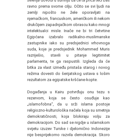
selefija
dovodi u sumnju da će ta priča teći baš
ravno prema svome cilju. Očito se svi ljudi na
zemlji nipošto ne žele oporavljati na
njemačkom, francuskom, američkom ili nekom
drukčijem zapadnjačkom obrascu kako mnogi
intelektualci misle. Inače ne bi tri četvrtine
Egipćana izabralo radikalno-muslimanske
zastupnike iako su predsjednici vrhovnoga
suda, koje je predsjednik Mohammed Muris
razriješio, stavili u pitanje legitimitet
parlamenta, te ga raspustili. Izgleda da će
bitka za vlast između pristaša starog i novog
režima dovesti do šerijatskog ustava s lošim
rezultatom za egipatske kršćane-kopte.
Događanja u Kairu potvrđuju onu tezu s
rezervom, koja se često osuđuje kao
„islamofobna“, da u srži islama postoje
religiozno-kulturološka načela koja su smetnja
demokratičnosti, koja blokiraju volju za
demokracijom. Do sad se nigdje u islamskom
svijetu izuzev Turske i djelomično Indonezije
nije besprijekorno razvila demokracija. Skoro