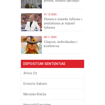
prostiš, kultura sjećanja?
01.12.2025
Distanca između fašizma i
antifašizma je trijumf
fašizma
08.11.2025
Glupost, individualna i
kolektivna
DEPOSITUM SENTENTIAE
Amos Oz
Ernesto Sabato
Miroslav Krleža
Никола́й Бердя́ев