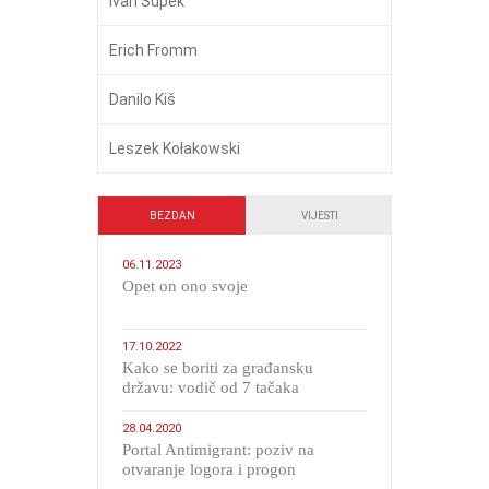
Ivan Supek
Erich Fromm
Danilo Kiš
Leszek Kołakowski
BEZDAN
VIJESTI
06.11.2023
​Opet on ono svoje
17.10.2022
Kako se boriti za građansku
državu: vodič od 7 tačaka
28.04.2020
Portal Antimigrant: poziv na
otvaranje logora i progon