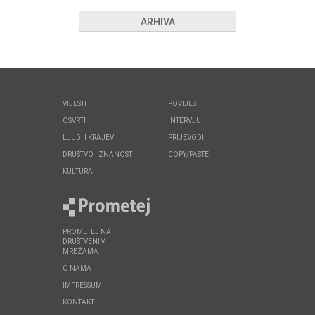
huliganima
ARHIVA
VIJESTI
POVIJEST
OSVRTI
INTERVJU
LJUDI I KRAJEVI
PRIJEVODI
DRUŠTVO I ZNANOST
COPY/PASTE
KULTURA
PROMETEJ NA
DRUŠTVENIM
MREŽAMA
O NAMA
IMPRESSUM
KONTAKT