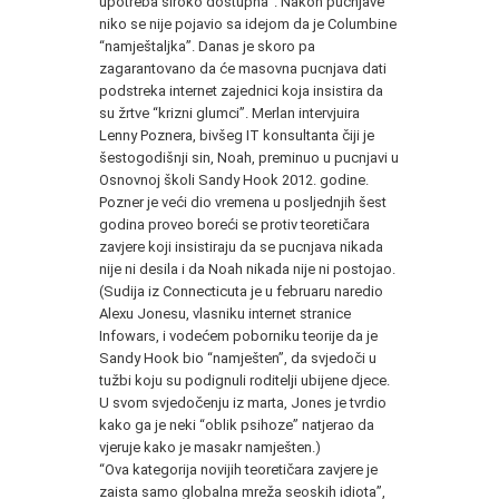
upotreba široko dostupna”. Nakon pucnjave
niko se nije pojavio sa idejom da je Columbine
“namještaljka”. Danas je skoro pa
zagarantovano da će masovna pucnjava dati
podstreka internet zajednici koja insistira da
su žrtve “krizni glumci”. Merlan intervjuira
Lenny Poznera, bivšeg IT konsultanta čiji je
šestogodišnji sin, Noah, preminuo u pucnjavi u
Osnovnoj školi Sandy Hook 2012. godine.
Pozner je veći dio vremena u posljednjih šest
godina proveo boreći se protiv teoretičara
zavjere koji insistiraju da se pucnjava nikada
nije ni desila i da Noah nikada nije ni postojao.
(Sudija iz Connecticuta je u februaru naredio
Alexu Jonesu, vlasniku internet stranice
Infowars, i vodećem poborniku teorije da je
Sandy Hook bio “namješten”, da svjedoči u
tužbi koju su podignuli roditelji ubijene djece.
U svom svjedočenju iz marta, Jones je tvrdio
kako ga je neki “oblik psihoze” natjerao da
vjeruje kako je masakr namješten.)
“Ova kategorija novijih teoretičara zavjere je
zaista samo globalna mreža seoskih idiota”,