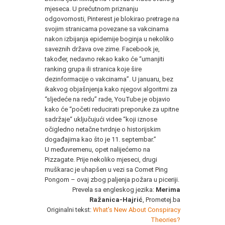
mjeseca. U prećutnom priznanju
odgovornosti, Pinterest je blokirao pretrage na
svojim stranicama povezane sa vakcinama
nakon izbijanja epidemije boginja u nekoliko
saveznih država ove zime. Facebook je,
također, nedavno rekao kako će “umanjiti
ranking grupa ili stranica koje šire
dezinformacije o vakcinama”. U januaru, bez
ikakvog objašnjenja kako njegovi algoritmi za
“sljedeće na redu” rade, YouTube je objavio
kako će “početi reducirati preporuke za upitne
sadržaje“ uključujući videe “koji iznose
očigledno netačne tvrdnje o historijskim
događajima kao što je 11. septembar.”
U međuvremenu, opet nalijećemo na
Pizzagate. Prije nekoliko mjeseci, drugi
muškarac je uhapšen u vezi sa Comet Ping
Pongom – ovaj zbog paljenja požara u piceriji.
Prevela sa engleskog jezika:
Merima
Ražanica-Hajrić
, Prometej.ba
Originalni tekst:
What’s New About Conspiracy
Theories?