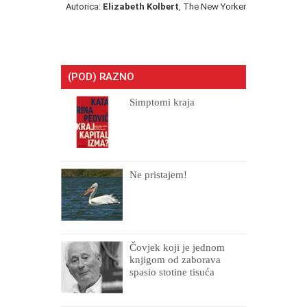
Autorica:
Elizabeth Kolbert
, The New Yorker
(POD) RAZNO
Simptomi kraja
Ne pristajem!
Čovjek koji je jednom
knjigom od zaborava
spasio stotine tisuća
drugih, prokletih i
uništenih