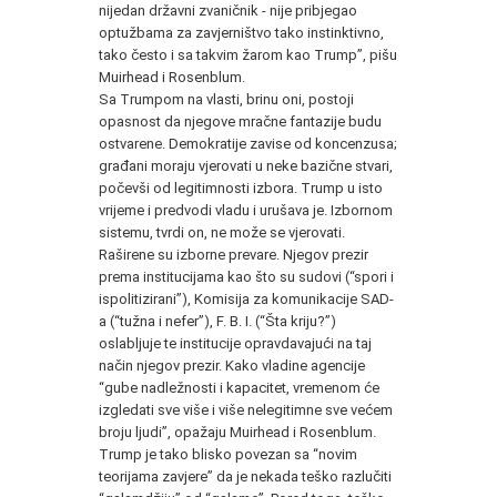
nijedan državni zvaničnik - nije pribjegao
optužbama za zavjerništvo tako instinktivno,
tako često i sa takvim žarom kao Trump”, pišu
Muirhead i Rosenblum.
Sa Trumpom na vlasti, brinu oni, postoji
opasnost da njegove mračne fantazije budu
ostvarene. Demokratije zavise od koncenzusa;
građani moraju vjerovati u neke bazične stvari,
počevši od legitimnosti izbora. Trump u isto
vrijeme i predvodi vladu i urušava je. Izbornom
sistemu, tvrdi on, ne može se vjerovati.
Raširene su izborne prevare. Njegov prezir
prema institucijama kao što su sudovi (“spori i
ispolitizirani”), Komisija za komunikacije SAD-
a (“tužna i nefer”), F. B. I. (“Šta kriju?”)
oslabljuje te institucije opravdavajući na taj
način njegov prezir. Kako vladine agencije
“gube nadležnosti i kapacitet, vremenom će
izgledati sve više i više nelegitimne sve većem
broju ljudi”, opažaju Muirhead i Rosenblum.
Trump je tako blisko povezan sa “novim
teorijama zavjere” da je nekada teško razlučiti