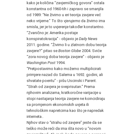
kako je količina “zavjerničkog govora” ostala
konstantna od 1960-tih i zapravo se smanjila
od 1989: “Ne živimo u eri teorija zavjere već
neko vrijeme.” To što
vjerujemo
da živimo ima
smisla, jer je to uvjerenje također konstantno.
“Zvanično je: Amerika postaje
konspiratokracija” - objavio je
Daily News
2011. godine. “Živimo li u zlatnom dobu teorija
zavjere?” pitao se
Boston Globe
2004. Sviće
“zora novog doba teorija zavjere” - objavio je
Washington Post
1994.
“Pretpostavimo kako možemo multiplicirati
primjere nazad do Salema u 1692. godini, ali
shvatate poentu” - pišu Uscinski i Parent.
“Strah od zavjera je sveprisutan.” Prema
njihovim analizama, kratkoročne varijacije u
stopi nastajanja teorija zavjere ne koincidiraju
sa promjenom ekonomskih uvjeta ili
tehnološkim napretcima kao što je napredak
interneta..
Njihov stav o “strahu od zavjere” jeste da se
teško može reći da ima išta novo u “novom