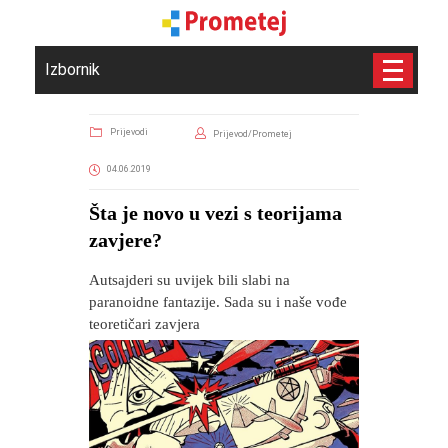
Izbornik
Prijevodi
Prijevod/Prometej
04.06.2019
Šta je novo u vezi s teorijama
zavjere?
Autsajderi su uvijek bili slabi na
paranoidne fantazije. Sada su i naše vođe
teoretičari zavjera