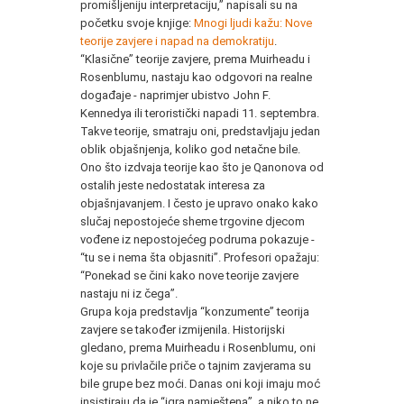
promišljeniju interpretaciju,” napisali su na
početku svoje knjige:
Mnogi ljudi kažu: Nove
teorije zavjere i napad na demokratiju
.
“Klasične” teorije zavjere, prema Muirheadu i
Rosenblumu, nastaju kao odgovori na realne
događaje - naprimjer ubistvo John F.
Kennedya ili teroristički napadi 11. septembra.
Takve teorije, smatraju oni, predstavljaju jedan
oblik objašnjenja, koliko god netačne bile.
Ono što izdvaja teorije kao što je Qanonova od
ostalih jeste nedostatak interesa za
objašnjavanjem. I često je upravo onako kako
slučaj nepostojeće sheme trgovine djecom
vođene iz nepostojećeg podruma pokazuje -
“tu se i nema šta objasniti”. Profesori opažaju:
“Ponekad se čini kako nove teorije zavjere
nastaju ni iz čega”.
Grupa koja predstavlja “konzumente” teorija
zavjere se također izmijenila. Historijski
gledano, prema Muirheadu i Rosenblumu, oni
koje su privlačile priče o tajnim zavjerama su
bile grupe bez moći. Danas oni koji imaju moć
insistiraju da je “igra namještena”, a niko to ne