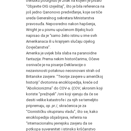
trenutku podignuo je znak na kojem je pisalo
“Objavite OIG izvještaj”, što je bila referenca na
još jedno Qanonovo predviđanje, koje se tiče
ureda Generalnog sekretara Ministarstva
pravosuđa. Neposredno nakon hapšenja,
Wright je u pismu upućenom Bijeloj kući
napisao da je “samo želio istinu u ime svih
Amerikanaca ili u krajnjem slučaju cijelog
čovječanstva”.
Amerika je uvijek bila slaba na paranoidne
fantazije. Prema nekim historičarima, Očeve
osnivače je na pisanje Deklaracije o
nezavisnosti potaknuo neosnovani strah od
Britanske zavjere. “Teorije zavjere u američkoj
historiji
"
dvotomna enciklopedija, kreće od
“Abolicionizma” do COV-a. (
COV
, akronim koji
koriste “preživjeli” /oni koji vjeruju da će se
desiti velike katastrofe i za njih se temeljito
pripremaju,
op. pr
./, skraćenica je za
“Cionističku okupiranu vladu”, što se, kako
enciklopedija objašnjava, referira na
“internacionalnu jevrejsku zavjeru da se
potkopa suverenitet i istinsko kršćanstvo