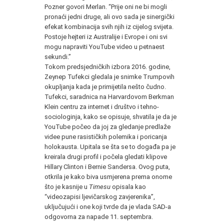
Pozner govori Merlan. “Prije oni ne bi mogli
pronaći jedni druge, ali ovo sada je sinergički
efekat kombinacija svih njih iz cijelog svijeta.
Postoje hejteri iz Australije i Evrope i oni svi
mogu napraviti YouTube video u petnaest
sekundi.”
Tokom predsjedničkih izbora 2016. godine,
Zeynep Tufekci gledala je snimke Trumpovih
okupljanja kada je primijetila nešto čudno.
Tufekci, saradnica na Harvardovom Berkman
Klein centru za internet i društvo i tehno-
sociologinja, kako se opisuje, shvatila je da je
YouTube počeo da joj za gledanje predlaže
videe pune rasističkih polemika i poricanja
holokausta. Upitala se šta se to događa pa je
kreirala drugi profil i počela gledati klipove
Hillary Clinton i Bernie Sandersa. Ovog puta,
otkrila je kako biva usmjerena prema onome
što je kasnije u
Timesu
opisala kao
“videozapisi ljevičarskog zavjerenika”,
uključujući i one koji tvrde da je vlada SAD-a
odgovorna za napade 11. septembra.