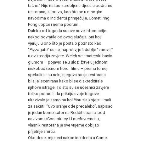
tačne.” Nije našao zarobljenu djecu u podrumu
restorana; zapravo, kao što se u mnogim
navodima o incidentu primjećuje, Comet Ping
Pong uopće i nema podrum.
Daleko od toga da su ove nove informacije
nekog odvratile od ovog slučaja, oni koji
vjeruju u ono što je postalo poznato kao
“Pizzagate” su se, naprotiv, još dublje “zarovili”
u ovu teoriju zavjere. Welch se amaterski bavio
glumom – pojavio se u ulozi žrtve u jednom
niskobudžetnom horor filmu – prema tome,
spekulirali su neki, njegova racija restorana
bila je iscenirana kako bi se diskreditirale
njihove istrage. To što su se učesnici zavjere
toliko potrudili da prikriju svoje tragove
ukazivalo je samo na količinu zla koje su imali
za sakriti. “Ovo sranje ode predaleko”, napisao
je jedan komentator na Reddit stranici pod
nazivom r/Conspiracy. U međuvremenu,
vlasnik restorana je sve vrijeme dobijao
prijetnje smrću.
Oko deset mjeseci nakon incidenta u Comet