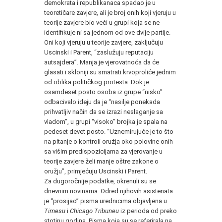
demokrata i republikanaca spadao je u
teoretičare zavjere, ali je broj onih koji vjeruju u
teorije zavjere bio veći u grupi koja se ne
identifikuje ni sa jednom od ove dvije partije.
Oni koji vjeruju u teorije zavjere, zaključuju
Uscinski i Parent, “zaslužuju reputaciju
autsajdera”. Manja je vjerovatnoća da će
glasati i skloniji su smatrati krvoproliće jednim
od oblika političkog protesta. Dok je
osamdeset posto osoba iz grupe “nisko”
odbacivalo ideju da je “nasilje ponekada
prihvatljiv način da se izrazi neslaganje sa
vladom”, u grupi “visoko” brojka je spala na
pedeset devet posto. “Uznemirujuće je to što
na pitanje o kontroli oružja oko polovine onih
sa višim predispozicijama za vjerovanje u
teorije zavjere želi manje oštre zakone o
oružju”, primjećuju Uscinski i Parent.
Za dugoročnije podatke, okrenuli su se
dnevnim novinama. Odred njihovih asistenata
je “prosijao” pisma urednicima objavljena u
Timesu
i
Chicago Tribuneu
iz perioda od preko
stotinu godina. Pisma koja su se referirala na