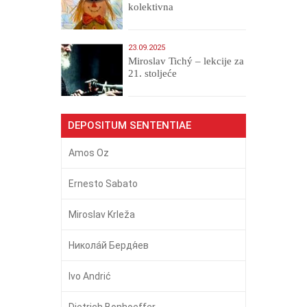
kolektivna
23.09.2025
Miroslav Tichý – lekcije za
21. stoljeće
DEPOSITUM SENTENTIAE
Amos Oz
Ernesto Sabato
Miroslav Krleža
Никола́й Бердя́ев
Ivo Andrić
Dietrich Bonhoeffer