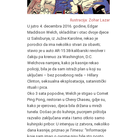
Ilustracija:
Zohar Lazar
U jutro 4. decembra 2016. godine, Edgar
Maddison Welch, skladištar i otac dvoje djece
iz Salisburya, iz Južne Karoline, rekao je
porodici da ima nekoliko stvari za obaviti;
stavio je u auto AR-15 38-kalibarski revolver i
čakiju pa krenuo za Washington, D.C.
Welchova namjera, kako je kasnije rekao
policiji, bila je da sam istraži plan u koji su
uključeni – bez posebnog reda – Hillary
Clinton, seksualna eksploatacija, satanistički
rituali i pica.
Oko 3 sata popodne, Welch je stigao u Comet
Ping Pong, restoran u Chevy Chaseu, gdje su,
kako je vjerovao, djeca bila držana u mreži
tunela. Došao je do kuhinje, pucnjem pištolja
razvalio zaključana vrata i tamo otkrio samo
kuhinjski pribor. U intervjuu iz zatvora, nekoliko
dana kasnije, priznao je
Timesu
: “Informacije
koje sam imao o ovome nisu bile sto posto