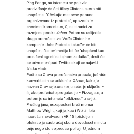
Ping Pongu, na internetu se pojavilo
predviđanje da će Hillary Clinton uskoro biti
uhapšena. “Očekujte masovne pobune
organizovane iz protesta”, upozorio je
anonimni komentator, Q, na stranici za
razmjenu poruka
4chan
. Potom su uslijedila
druga proročanstva: Vođa Clintonine
kampanje, John Podesta, također će biti
uhapšen; članovi medija bit će “uhapšeni kao
prerušeni agenti na tajnom zadatku”, desit će
se privremeni pad Twittera koji će najaviti
čistku vlade.
Pošto su Q-ova proročanstva propala, još više
konvertita im se priklonilo. QAnon, kako je
nazvan Q-ov svjetonazor, u sebe je uključio –
ili, ako preferirate progutao je – Pizzagate, a
potom je sa interneta “otkliznuo” u svijet.
Prošlog juna, nezaposleni bivši mornar
Matthew Wright, koji je, kao i Welch, bio
naoružan revolverom AR-15 i pištoljem,
blokirao je saobraćaj skoro devedeset minuta
prije nego što se predao policiji. U jednom