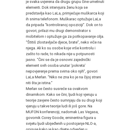
je svaka uvjerena da drugu grupu čine umetnuti
elementi. Dok intervjuira ženu koja se
predstavlja kao LaLa, primjećuje muškarca koji
ih snima telefonom. Muškarac optužuje LaLa
da pripada “kontroliranoj opoziciji”. Dok on to
govori, prilazi mu drugi demonstrator s
mobitelom i optužuje ga za potkopavanje cilja.
“Štitiš zlostavljače djece, brate”, neko viče na
njega. Ali ko su osobe koje vrše kontrolu i
zašto to rade, to nikada nije u potpunosti
jasno. “Čini se da je osnovni zajednički
element svih osoba unutar ‘pokreta’
nepovjerenje prema svima oko njih”, govori
LaLa Merlan. ”Niko ne zna ko je na čijoj strani
niti šta je istina.”
Merlan se često susreće sa ovakvom
dinamikom. Kako se čini, ljudi koji vjeruju u
teorije zavjere često sumnjaju da su drugi koji
vjeruju u takve teorije ludi ili još gore. Na
MUFON konferenciji, nadomak Las Vegasa,
govornik Corey Goode, eminentna figura u
svijetu ljudi ubijeđenih u postojanje NLO-a,
opisuje kako je kao dijete odveden u