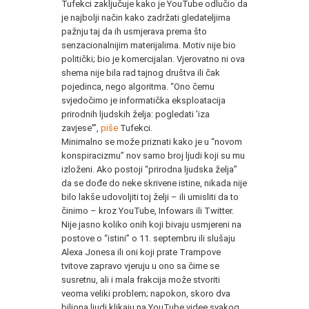
Tufekci zaključuje kako je YouTube odlučio da
je najbolji način kako zadržati gledateljima
pažnju taj da ih usmjerava prema što
senzacionalnijim materijalima. Motiv nije bio
politički; bio je komercijalan. Vjerovatno ni ova
shema nije bila rad tajnog društva ili čak
pojedinca, nego algoritma. “Ono čemu
svjedočimo je informatička eksploatacija
prirodnih ljudskih želja: pogledati 'iza
zavjese'”,
piše
Tufekci.
Minimalno se može priznati kako je u “novom
konspiracizmu” nov samo broj ljudi koji su mu
izloženi. Ako postoji “prirodna ljudska želja”
da se dođe do neke skrivene istine, nikada nije
bilo lakše udovoljiti toj želji – ili umisliti da to
činimo – kroz YouTube, Infowars ili Twitter.
Nije jasno koliko onih koji bivaju usmjereni na
postove o “istini” o 11. septembru ili slušaju
Alexa Jonesa ili oni koji prate Trampove
tvitove zapravo vjeruju u ono sa čime se
susretnu, ali i mala frakcija može stvoriti
veoma veliki problem; napokon, skoro dva
biliona ljudi klikaju na YouTube videe svakog