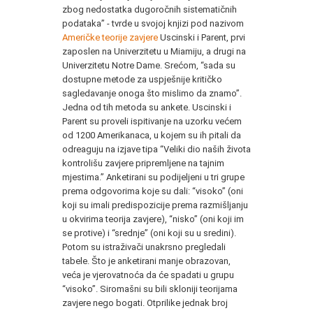
zbog nedostatka dugoročnih sistematičnih
podataka” - tvrde u svojoj knjizi pod nazivom
Američke teorije zavjere
Uscinski i Parent, prvi
zaposlen na Univerzitetu u Miamiju, a drugi na
Univerzitetu Notre Dame. Srećom, “sada su
dostupne metode za uspješnije kritičko
sagledavanje onoga što mislimo da znamo”.
Jedna od tih metoda su ankete. Uscinski i
Parent su proveli ispitivanje na uzorku većem
od 1200 Amerikanaca, u kojem su ih pitali da
odreaguju na izjave tipa “Veliki dio naših života
kontrolišu zavjere pripremljene na tajnim
mjestima.” Anketirani su podijeljeni u tri grupe
prema odgovorima koje su dali: “visoko” (oni
koji su imali predispozicije prema razmišljanju
u okvirima teorija zavjere), “nisko” (oni koji im
se protive) i “srednje” (oni koji su u sredini).
Potom su istraživači unakrsno pregledali
tabele. Što je anketirani manje obrazovan,
veća je vjerovatnoća da će spadati u grupu
“visoko”. Siromašni su bili skloniji teorijama
zavjere nego bogati. Otprilike jednak broj