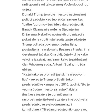
radi upornije od takozvanog Vođe slobodnog
svijeta.
Donald Trump je svoje mjesto u nacionalnoj
politici zadobio kao teoretičar zavjere, tzv.
“birther”, promovišući ideju da predsjednik
Barack Obama nije rođen u Sjedinjenim
Državama. Nekoliko novinskih organizacija
pokušalo je voditi listu teorija zavjere koje je
Trump od tada pokrenuo. Jedna lista,
postavljena na web-sajtu
Business Insider
, ima
devetnaest tačaka. Ona uključuje tvrdnje kako
vakcine izazivaju autizam i kako je pridruženi
član Vrhovnog suda, Antonin Scalia, možda
ubijen.
“Kažu kako su pronašli jastuk na njegovom
licu” - rekao je Trump o Scaliji tokom
predsjedničke kampanje u 2016. godini, “što je
veoma čudno mjesto za jastuk”. (Lista
Business Insidera
je ograničena na
rasprostranjenije teorije zavjere i ne obuhvata
predsjednikove svakodnevne laži i
izmišljotine.) “Nijedan predsjednik - zapravo,