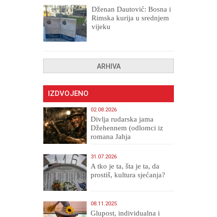
Dženan Dautović: Bosna i
Rimska kurija u srednjem
vijeku
ARHIVA
IZDVOJENO
02.08.2026
Divlja rudarska jama
Džehennem (odlomci iz
romana Jahja
Veličanstveni)
31.07.2026
A tko je ta, šta je ta, da
prostiš, kultura sjećanja?
08.11.2025
Glupost, individualna i