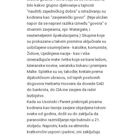
bilo kakvo grupno djelovanje u tajnosti
“nauštrb zajedničkog dobra” u istraživanju su
kodirana kao “zavjerenički govor”. (Nije uložen
napor da se napravi razlika između “govora” o
stvarnim zavjerama, npr. Watergate, i
neutemeljenim špekulacijama.) Skupine koje
su prokazane u takvim pismima uključivale su
uobičajene osumnjičene - katolike, komuniste,
Židove, Ujedinjene nacije - kao i više
iznenađujuće mete: tvrtke koje se bave ledom,
luteranske novine, senatsku tiskaru i premijera
Malte. Spletke su se, također, kretale prema
dijaboličnom obrascu, od tajnih poslovnih
dogovora Herberta Hoovera da dovede SAD
do bankrota, do CIA-ine zavjere da raširi
lezbijstvo.
Kada su Uscinski i Parent prebrojali pisama
kodirana kao teorije zavjere objavljena tokom
svake od godina, došli su do zaključa da
paranoidno razmišljanje nije buknulo u 21.
stoljeću. Naprotiv, kada se eliminišu
kratkoročni usponi i padovi, oni zaključuju