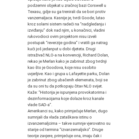
podzemni objekat u zračnoj bazi Corswell u
Texasu, gdje su ga trenirali da se bori protiv
vanzemaljaca. Kasnije je, tvrdi Goode, lutao
kroz solarni sistem radeći na “nadgledanju i
izviđanju” dok nad njim, u konačnici, vladini
rukovodioci ovim projektom nisu izveli
postupak “reverzije godina” i vratili ga natrag
kući još jedanput u dobi djeteta. Drugi
istraživač NLO-a na konvenciji, Richard Dolan,
rekao je Merlan kako je zabrinut zbog tvrdnji
kao što je Goodova, koje nisu osobito
uvjerljive. Kao i grupa u Lafayette parku, Dolan
je zabrinut zbog ubačenih elemenata, boji se
da su oni tu da potkopaju čitav NLO svijet.
Kaže: “Historija je ispunjena provokatorima i
dezinformacijama koje dolaze kroz kanale
vlade SAD-a”.
Amerikanci su, kako primjećuje Merlan, dugo
sumnjali da vlada zataškava istinu o
izvanzemaljcima – takve sumnje vjerovatno su
starije od termina “izvanzemaljsko”. Druge
teorije zavjere, primjećuje ona, imaju čak i