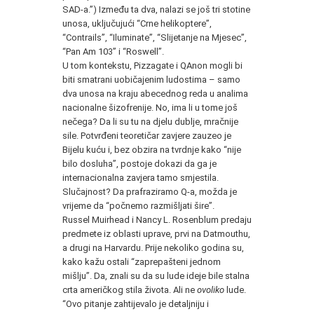
SAD-a.”) Između ta dva, nalazi se još tri stotine
unosa, uključujući “Crne helikoptere”,
“Contrails”, “Iluminate”, “Slijetanje na Mjesec”,
“Pan Am 103” i “Roswell”.
U tom kontekstu, Pizzagate i QAnon mogli bi
biti smatrani uobičajenim ludostima – samo
dva unosa na kraju abecednog reda u analima
nacionalne šizofrenije. No, ima li u tome još
nečega? Da li su tu na djelu dublje, mračnije
sile. Potvrđeni teoretičar zavjere zauzeo je
Bijelu kuću i, bez obzira na tvrdnje kako “nije
bilo dosluha”, postoje dokazi da ga je
internacionalna zavjera tamo smjestila.
Slučajnost? Da prafraziramo Q-a, možda je
vrijeme da “počnemo razmišljati šire”.
Russel Muirhead i Nancy L. Rosenblum predaju
predmete iz oblasti uprave, prvi na Datmouthu,
a drugi na Harvardu. Prije nekoliko godina su,
kako kažu ostali “zaprepašteni jednom
mišlju”. Da, znali su da su lude ideje bile stalna
crta američkog stila života. Ali ne
ovoliko
lude.
“Ovo pitanje zahtijevalo je detaljniju i