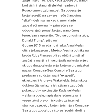
zavjerništvu”. Ali, ipak, kada govore o paranoji
kod viših instanci dijele Muirheadovu i
Roseblumovu zabrinutost. Sa povećanjem
broja teoretičara zavjere među članovima
“elite” - definisanim kao članovi vlade,
zabavljači, novinari – primjećuje se
odgovarajući porast broja paranoičnog
teoretisanja općenito. “Ovo se odnosi na tebe,
Donald Trump”, pišu oni.
Godine 2015. mlada novinarka Anna Merlan
otišla je kruzerom u Mexico. Većina putnika na
brodu Ruby Princess bili su obični turisti, ali
značajna manjina ih se prijavila na krstarenje u
sklopu drugog krstarenja, koje su organizatori
nazvali Conspira-Sea. Conspira-Sea grupi
predavanja su držali razni “eksperti”,
uključujući i Andrewa Wakefielda, britanskog
doktora čija su lažna istraživanja započela
pokret protiv vakcinacije. Kada se Merlan
vratila na obalu, napisala je jednostavan i
veseo tekst o svom iskustvu za internet
stranicu Jezebel, u kojem je ismijala Conspira-
Sea grupu zbog toga što su izgubili dodir s