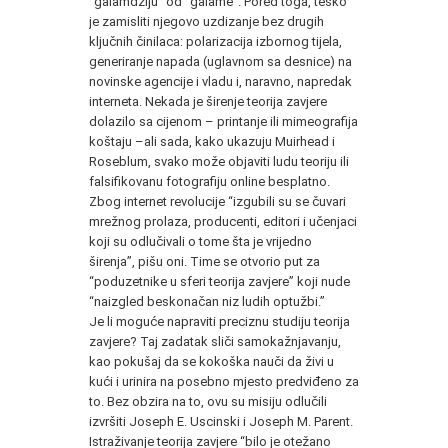
“galamdžiju” od “galame”. Pored toga, teško
je zamisliti njegovo uzdizanje bez drugih
ključnih činilaca: polarizacija izbornog tijela,
generiranje napada (uglavnom sa desnice) na
novinske agencije i vladu i, naravno, napredak
interneta. Nekada je širenje teorija zavjere
dolazilo sa cijenom – printanje ili mimeografija
koštaju –ali sada, kako ukazuju Muirhead i
Roseblum, svako može objaviti ludu teoriju ili
falsifikovanu fotografiju online besplatno.
Zbog internet revolucije “izgubili su se čuvari
mrežnog prolaza, producenti, editori i učenjaci
koji su odlučivali o tome šta je vrijedno
širenja”, pišu oni. Time se otvorio put za
“poduzetnike u sferi teorija zavjere” koji nude
“naizgled beskonačan niz ludih optužbi.”
Je li moguće napraviti preciznu studiju teorija
zavjere? Taj zadatak sliči samokažnjavanju,
kao pokušaj da se kokoška nauči da živi u
kući i urinira na posebno mjesto predviđeno za
to. Bez obzira na to, ovu su misiju odlučili
izvršiti Joseph E. Uscinski i Joseph M. Parent.
Istraživanje teorija zavjere “bilo je otežano