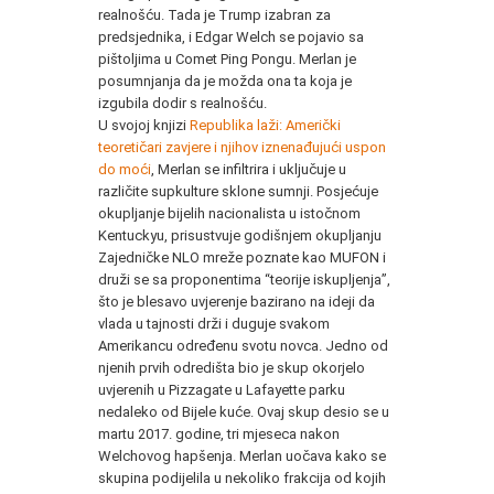
realnošću. Tada je Trump izabran za
predsjednika, i Edgar Welch se pojavio sa
pištoljima u Comet Ping Pongu. Merlan je
posumnjanja da je možda ona ta koja je
izgubila dodir s realnošću.
U svojoj knjizi
Republika laži: Američki
teoretičari zavjere i njihov iznenađujući uspon
do moći
, Merlan se infiltrira i uključuje u
različite supkulture sklone sumnji. Posjećuje
okupljanje bijelih nacionalista u istočnom
Kentuckyu, prisustvuje godišnjem okupljanju
Zajedničke NLO mreže poznate kao MUFON i
druži se sa proponentima “teorije iskupljenja”,
što je blesavo uvjerenje bazirano na ideji da
vlada u tajnosti drži i duguje svakom
Amerikancu određenu svotu novca. Jedno od
njenih prvih odredišta
bio je skup okorjelo
uvjerenih u Pizzagate u Lafayette parku
nedaleko od Bijele kuće. Ovaj skup desio se u
martu 2017. godine, tri mjeseca nakon
Welchovog hapšenja. Merlan uočava kako se
skupina podijelila u nekoliko frakcija od kojih