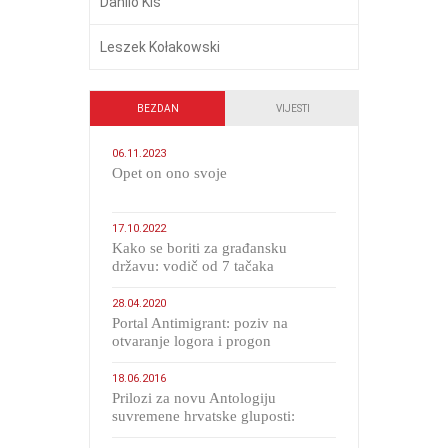
Danilo Kiš
Leszek Kołakowski
BEZDAN
VIJESTI
06.11.2023
​Opet on ono svoje
17.10.2022
Kako se boriti za građansku
državu: vodič od 7 tačaka
28.04.2020
Portal Antimigrant: poziv na
otvaranje logora i progon
migranata poput bijesnih kerova
18.06.2016
Prilozi za novu Antologiju
suvremene hrvatske gluposti:
Kolinda i ekipa o navijačkim