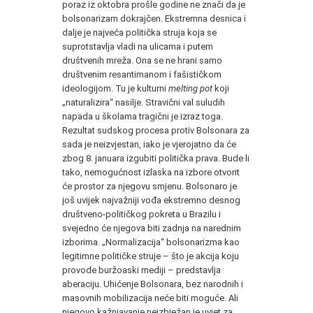
poraz iz oktobra prošle godine ne znači da je
bolsonarizam dokrajčen. Ekstremna desnica i
dalje je najveća politička struja koja se
suprotstavlja vladi na ulicama i putem
društvenih mreža. Ona se ne hrani samo
društvenim resantimanom i fašističkom
ideologijom. Tu je kulturni
melting pot
koji
„naturalizira“ nasilje. Stravični val suludih
napada u školama tragični je izraz toga.
Rezultat sudskog procesa protiv Bolsonara za
sada je neizvjestan, iako je vjerojatno da će
zbog 8. januara izgubiti politička prava. Bude li
tako, nemogućnost izlaska na izbore otvorit
će prostor za njegovu smjenu. Bolsonaro je
još uvijek najvažniji vođa ekstremno desnog
društveno-političkog pokreta u Brazilu i
svejedno će njegova biti zadnja na narednim
izborima. „Normalizacija“ bolsonarizma kao
legitimne političke struje – što je akcija koju
provode buržoaski mediji – predstavlja
aberaciju. Uhićenje Bolsonara, bez narodnih i
masovnih mobilizacija neće biti moguće. Ali
njegovo kažnjavanje neizbježan je uvjet za