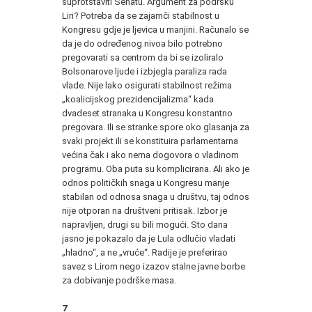
suprotstaviti Senatu. Argument za podršku
Liri? Potreba da se zajamči stabilnost u
Kongresu gdje je ljevica u manjini. Računalo se
da je do određenog nivoa bilo potrebno
pregovarati sa centrom da bi se izoliralo
Bolsonarove ljude i izbjegla paraliza rada
vlade. Nije lako osigurati stabilnost režima
„koalicijskog prezidencijalizma“ kada
dvadeset stranaka u Kongresu konstantno
pregovara. Ili se stranke spore oko glasanja za
svaki projekt ili se konstituira parlamentarna
većina čak i ako nema dogovora o vladinom
programu. Oba puta su komplicirana. Ali ako je
odnos političkih snaga u Kongresu manje
stabilan od odnosa snaga u društvu, taj odnos
nije otporan na društveni pritisak. Izbor je
napravljen, drugi su bili mogući. Sto dana
jasno je pokazalo da je Lula odlučio vladati
„hladno“, a ne „vruće“. Radije je preferirao
savez s Lirom nego izazov stalne javne borbe
za dobivanje podrške masa.
7