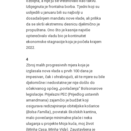
ozbiljna, a nije ju se vrednovalo kao takvu.
Izbjegnuta je frontalna borba. Tjedni koji su
uslijedili u januaru bili su najbolji u
dosadašnjem mandatu nove vlade, ali prilika
da se skrši ekstremnu desnicu djelimično je
propuštena. Ono što je kasnije najviše
opterećivalo vladu bio je kontinuitet
ekonomske stagnacije koja je počela krajem
2022.
4
Zbroj malih progresivnih mjera koje je
izglasala nova vlada u prvih 100 dana je
impesivan, čak i ohrabrujući, ali te mjere su bile
djelomične i nedostatne jer nije došlo do
očekivanog općeg „povlačenja“ Bolsonarove
legislacije. Prijelazni PEC (Prijedlog ustavnih
amandmana) zajamčio je budžet koji
osigurava redizajniranje obiteljske košarice
(
Bolsa Família
), povratak školskih kantina,
malo povećanje minimalne plaće i neka
ulaganja u projekte Moja kuća, moj život
(
Minha Casa, Minha Vida
). Zaustavljena je