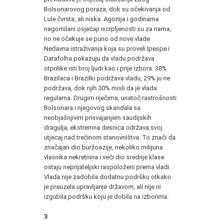
Bolsonarovog poraza, dok su očekivanja od
Lule čvrsta, ali niska. Agonija i godinama
nagomilani osjećaji iscrpljenosti su za nama,
no ne očekuje se puno od nove vlade.
Nedavna istraživanja koja su proveli Ipespe i
Datafolha pokazuju da vladu podržava
otprilike isti broj ljudi kao i prije izbora: 38%
Brazilaca i Brazilki podržava vladu, 29% ju ne
podržava, dok njih 30% misli da je vlada
regularna. Drugim riječima, unatoč rastrošnosti
Bolsonara i njegovog skandala sa
neobjašnjivim prisvajanjem saudijskih
dragulja, ekstremna desnica održava svoj
utjecaj nad trećinom stanovništva. To znači da
značajan dio buržoazije, nekoliko milijuna
vlasnika nekretnina i veći dio srednje klase
ostaju neprijateljski raspoloženi prema vladi.
Vlada nije zadobila dodatnu podršku otkako
je preuzela upravljanje državom, ali nije ni
izgubila podršku koju je dobila na izborima.
3