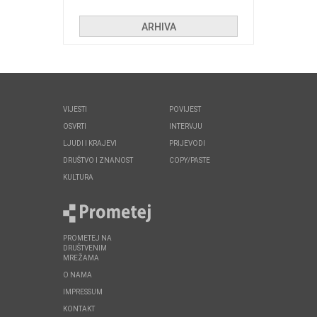
huliganima
ARHIVA
VIJESTI
POVIJEST
OSVRTI
INTERVJU
LJUDI I KRAJEVI
PRIJEVODI
DRUŠTVO I ZNANOST
COPY/PASTE
KULTURA
PROMETEJ NA
DRUŠTVENIM
MREŽAMA
O NAMA
IMPRESSUM
KONTAKT