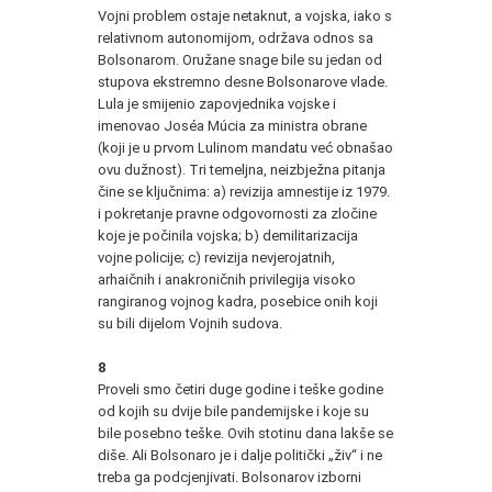
Vojni problem ostaje netaknut, a vojska, iako s
relativnom autonomijom, održava odnos sa
Bolsonarom. Oružane snage bile su jedan od
stupova ekstremno desne Bolsonarove vlade.
Lula je smijenio zapovjednika vojske i
imenovao Joséa Múcia za ministra obrane
(koji je u prvom Lulinom mandatu već obnašao
ovu dužnost). Tri temeljna, neizbježna pitanja
čine se ključnima: a) revizija amnestije iz 1979.
i pokretanje pravne odgovornosti za zločine
koje je počinila vojska; b) demilitarizacija
vojne policije; c) revizija nevjerojatnih,
arhaičnih i anakroničnih privilegija visoko
rangiranog vojnog kadra, posebice onih koji
su bili dijelom Vojnih sudova.
8
Proveli smo četiri duge godine i teške godine
od kojih su dvije bile pandemijske i koje su
bile posebno teške. Ovih stotinu dana lakše se
diše. Ali Bolsonaro je i dalje politički „živ“ i ne
treba ga podcjenjivati. Bolsonarov izborni