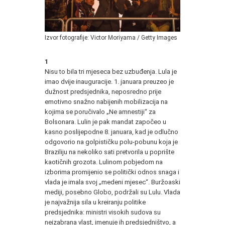
Izvor fotografije: Victor Moriyama / Getty Images
1
Nisu to bila tri mjeseca bez uzbuđenja. Lula je
imao dvije inauguracije. 1. januara preuzeo je
dužnost predsjednika, neposredno prije
emotivno snažno nabijenih mobilizacija na
kojima se poručivalo „Ne amnestiji“ za
Bolsonara. Lulin je pak mandat započeo u
kasno poslijepodne 8. januara, kad je odlučno
odgovorio na golpističku polu-pobunu koja je
Braziliju na nekoliko sati pretvorila u poprište
kaotičnih grozota. Lulinom pobjedom na
izborima promijenio se politički odnos snaga i
vlada je imala svoj „medeni mjesec“. Buržoaski
mediji, posebno Globo, podržali su Lulu. Vlada
je najvažnija sila u kreiranju politike
predsjednika: ministri visokih sudova su
neizabrana vlast, imenuje ih predsjedništvo, a