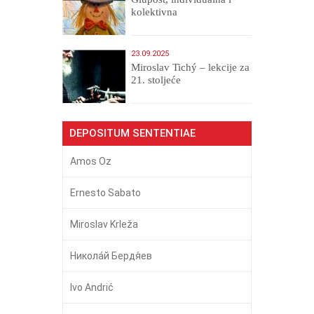
kolektivna
23.09.2025
Miroslav Tichý – lekcije za
21. stoljeće
DEPOSITUM SENTENTIAE
Amos Oz
Ernesto Sabato
Miroslav Krleža
Никола́й Бердя́ев
Ivo Andrić