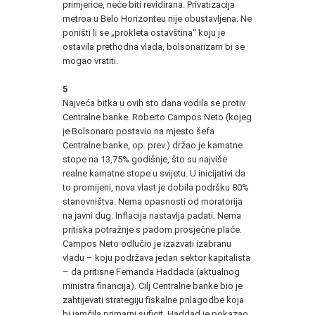
primjerice, neće biti revidirana. Privatizacija
metroa u Belo Horizonteu nije obustavljena. Ne
poništi li se „prokleta ostavština“ koju je
ostavila prethodna vlada, bolsonarizam bi se
mogao vratiti.
5
Najveća bitka u ovih sto dana vodila se protiv
Centralne banke. Roberto Campos Neto (kojeg
je Bolsonaro postavio na mjesto šefa
Centralne banke, op. prev.) držao je kamatne
stope na 13,75% godišnje, što su najviše
realne kamatne stope u svijetu. U inicijativi da
to promijeni, nova vlast je dobila podršku 80%
stanovništva. Nema opasnosti od moratorija
na javni dug. Inflacija nastavlja padati. Nema
pritiska potražnje s padom prosječne plaće.
Campos Neto odlučio je izazvati izabranu
vladu – koju podržava jedan sektor kapitalista
– da pritisne Fernanda Haddada (aktualnog
ministra financija). Cilj Centralne banke bio je
zahtijevati strategiju fiskalne prilagodbe koja
bi jamčila primarni suficit. Haddad je pokazao