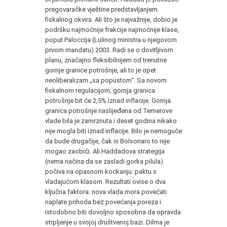
pregovaračke vještine predstavljanjem
fiskalnog okvira. Ali što je najvažnije, dobio je
podršku najmoćnije frakcije najmoćnije klase,
poput Paloccija (Lulinog ministra u njegovom
prvom mandatu) 2003. Radi se o dovitljivom
planu, značajno fleksibilnijem od trenutne
gornje granice potrošnje, ali to je opet
neoliberalizam „sa popustom“. Sa novom
fiskalnom regulacijom, gornja granica
potrošnje bit će 2,5% iznad inflacije. Gornja
granica potrošnje naslijeđena od Temerove
vlade bila je zamrznuta i deset godina nikako
nije mogla biti iznad inflacije. Bilo je nemoguće
da bude drugačije, čak ni Bolsonaro to nije
mogao zaobići. Ali Haddadova strategija
(nema načina da se zasladi gorka pilula)
počiva na opasnom kockanju: paktu s
vladajućom klasom. Rezultati ovise o dva
ključna faktora: nova vlada mora povećati
naplate prihoda bez povećanja poreza i
istodobno biti dovoljno sposobna da opravda
strpljenje u svojoj društvenoj bazi. Dilma je