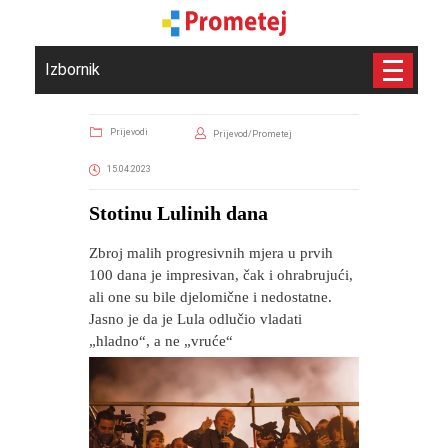
Izbornik
Prijevodi
Prijevod/Prometej
15.04.2023
​Stotinu Lulinih dana
Zbroj malih progresivnih mjera u prvih
100 dana je impresivan, čak i ohrabrujući,
ali one su bile djelomične i nedostatne.
Jasno je da je Lula odlučio vladati
„hladno“, a ne „vruće“