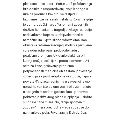
planirana privatizacija Pošte. Još je šokantnija
bila odluka o raspoređivanju vojnih snaga u
ruralna područja kako bi se rastjerali
biznismeni željni raznih metala iz Roraime gdje
je domorodački narod Yanomami zbog njih
doživio humanitarnu tragediju. Akcije represije
nad tvrtkama koje su izrabljivale radnike,
namećući im uvjete slične robovskima, kao i
obustava reforme srednjeg školstva primljene
su s oduševljenjem i probudile nadu u
pozitivne promjene. Ukidanje olakšica pri
kupnji oružja, policijske postaje otvorene 24
sata za žene, rješavanje problema
potplaćenosti medicinskih sestara, povećanje
stipendija za poslijediplomske studije, najava
povrata 9% plaća radnicima u saveznoj javnoj
upravi nakon što su one većini bile zamrznute
u posljednjih sedam godina, kao i ponovno
pokretanje državnog plana cijepljenja – dobro
su došle hitne mjere. No, ranije spomenuti
„opoziv“ mjera prethodne vlade stigao je do
na manje od pola. Privatizacija Eletrobrása,