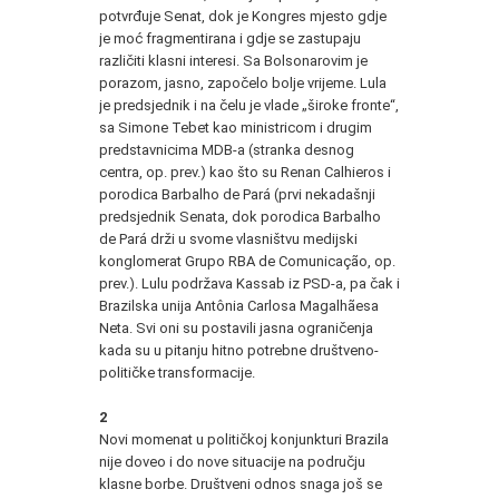
potvrđuje Senat, dok je Kongres mjesto gdje
je moć fragmentirana i gdje se zastupaju
različiti klasni interesi. Sa Bolsonarovim je
porazom, jasno, započelo bolje vrijeme. Lula
je predsjednik i na čelu je vlade „široke fronte“,
sa Simone Tebet kao ministricom i drugim
predstavnicima MDB-a (stranka desnog
centra, op. prev.) kao što su Renan Calhieros i
porodica Barbalho de Pará (prvi nekadašnji
predsjednik Senata, dok porodica Barbalho
de Pará drži u svome vlasništvu medijski
konglomerat Grupo RBA de Comunicação, op.
prev.). Lulu podržava Kassab iz PSD-a, pa čak i
Brazilska unija Antônia Carlosa Magalhãesa
Neta. Svi oni su postavili jasna ograničenja
kada su u pitanju hitno potrebne društveno-
političke transformacije.
2
Novi momenat u političkoj konjunkturi Brazila
nije doveo i do nove situacije na području
klasne borbe. Društveni odnos snaga još se