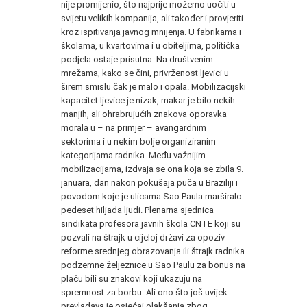
nije promijenio, što najprije možemo uočiti u
svijetu velikih kompanija, ali također i provjeriti
kroz ispitivanja javnog mnijenja. U fabrikama i
školama, u kvartovima i u obiteljima, politička
podjela ostaje prisutna. Na društvenim
mrežama, kako se čini, privrženost ljevici u
širem smislu čak je malo i opala. Mobilizacijski
kapacitet ljevice je nizak, makar je bilo nekih
manjih, ali ohrabrujućih znakova oporavka
morala u – na primjer – avangardnim
sektorima i u nekim bolje organiziranim
kategorijama radnika. Među važnijim
mobilizacijama, izdvaja se ona koja se zbila 9.
januara, dan nakon pokušaja puča u Braziliji i
povodom koje je ulicama Sao Paula marširalo
pedeset hiljada ljudi. Plenarna sjednica
sindikata profesora javnih škola CNTE koji su
pozvali na štrajk u cijeloj državi za opoziv
reforme srednjeg obrazovanja ili štrajk radnika
podzemne željeznice u Sao Paulu za bonus na
plaću bili su znakovi koji ukazuju na
spremnost za borbu. Ali ono što još uvijek
prevladava je osjećaj olakšanja zbog