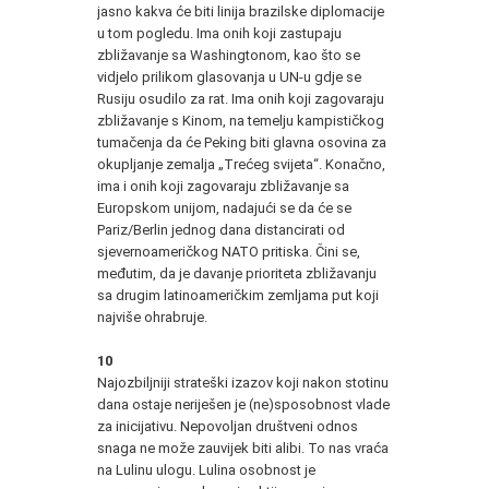
jasno kakva će biti linija brazilske diplomacije
u tom pogledu. Ima onih koji zastupaju
zbližavanje sa Washingtonom, kao što se
vidjelo prilikom glasovanja u UN-u gdje se
Rusiju osudilo za rat. Ima onih koji zagovaraju
zbližavanje s Kinom, na temelju kampističkog
tumačenja da će Peking biti glavna osovina za
okupljanje zemalja „Trećeg svijeta“. Konačno,
ima i onih koji zagovaraju zbližavanje sa
Europskom unijom, nadajući se da će se
Pariz/Berlin jednog dana distancirati od
sjevernoameričkog NATO pritiska. Čini se,
međutim, da je davanje prioriteta zbližavanju
sa drugim latinoameričkim zemljama put koji
najviše ohrabruje.
10
Najozbiljniji strateški izazov koji nakon stotinu
dana ostaje neriješen je (ne)sposobnost vlade
za inicijativu. Nepovoljan društveni odnos
snaga ne može zauvijek biti alibi. To nas vraća
na Lulinu ulogu. Lulina osobnost je