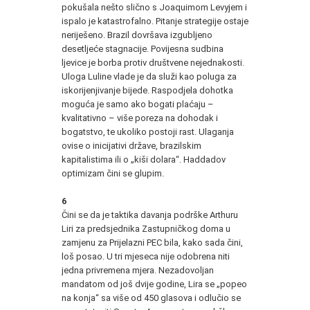
pokušala nešto slično s Joaquimom Levyjem i
ispalo je katastrofalno. Pitanje strategije ostaje
neriješeno. Brazil dovršava izgubljeno
desetljeće stagnacije. Povijesna sudbina
ljevice je borba protiv društvene nejednakosti.
Uloga Luline vlade je da služi kao poluga za
iskorijenjivanje bijede. Raspodjela dohotka
moguća je samo ako bogati plaćaju –
kvalitativno – više poreza na dohodak i
bogatstvo, te ukoliko postoji rast. Ulaganja
ovise o inicijativi države, brazilskim
kapitalistima ili o „kiši dolara“. Haddadov
optimizam čini se glupim.
6
Čini se da je taktika davanja podrške Arthuru
Liri za predsjednika Zastupničkog doma u
zamjenu za Prijelazni PEC bila, kako sada čini,
loš posao. U tri mjeseca nije odobrena niti
jedna privremena mjera. Nezadovoljan
mandatom od još dvije godine, Lira se „popeo
na konja“ sa više od 450 glasova i odlučio se