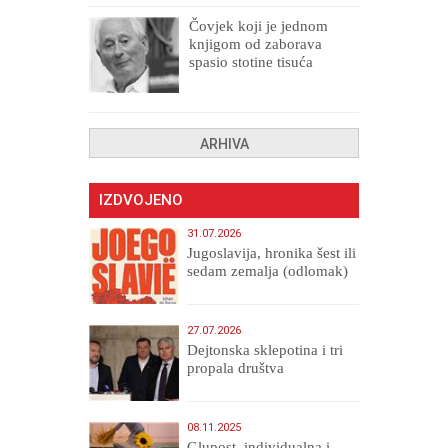
Čovjek koji je jednom
knjigom od zaborava
spasio stotine tisuća
drugih, prokletih i
uništenih
ARHIVA
IZDVOJENO
31.07.2026
Jugoslavija, hronika šest ili
sedam zemalja (odlomak)
27.07.2026
Dejtonska sklepotina i tri
propala društva
08.11.2025
Glupost, individualna i