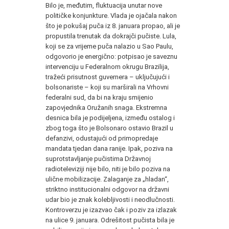
Bilo je, međutim, fluktuacija unutar nove
političke konjunkture. Vlada je ojačala nakon
što je pokušaj puča iz 8. januara propao, ali je
propustila trenutak da dokrajči pučiste. Lula,
koji se za vrijeme puča nalazio u Sao Paulu,
odgovorio je energično: potpisao je saveznu
intervenciju u Federalnom okrugu Brazilija,
tražeći prisutnost guvernera – uključujući i
bolsonariste – koji su marširali na Vrhovni
federalni sud, da bi na kraju smijenio
zapovjednika Oružanih snaga. Ekstremna
desnica bila je podijeljena, između ostalog i
zbog toga što je Bolsonaro ostavio Brazil u
defanzivi, odustajući od primopredaje
mandata tjedan dana ranije. Ipak, poziva na
suprotstavljanje pučistima Državnoj
radioteleviziji nije bilo, niti je bilo poziva na
ulične mobilizacije. Zalaganje za „hladan“,
striktno institucionalni odgovor na državni
udar bio je znak kolebljivosti i neodlučnosti.
Kontroverzu je izazvao čak i poziv za izlazak
na ulice 9. januara. Odrešitost pučista bila je