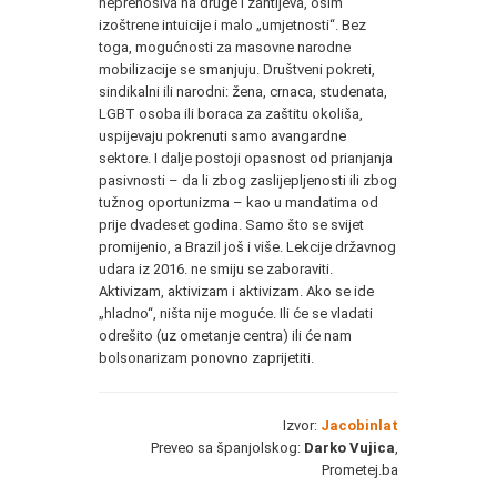
neprenosiva na druge i zahtijeva, osim
izoštrene intuicije i malo „umjetnosti“. Bez
toga, mogućnosti za masovne narodne
mobilizacije se smanjuju. Društveni pokreti,
sindikalni ili narodni: žena, crnaca, studenata,
LGBT osoba ili boraca za zaštitu okoliša,
uspijevaju pokrenuti samo avangardne
sektore. I dalje postoji opasnost od prianjanja
pasivnosti – da li zbog zaslijepljenosti ili zbog
tužnog oportunizma – kao u mandatima od
prije dvadeset godina. Samo što se svijet
promijenio, a Brazil još i više. Lekcije državnog
udara iz 2016. ne smiju se zaboraviti.
Aktivizam, aktivizam i aktivizam. Ako se ide
„hladno“, ništa nije moguće. Ili će se vladati
odrešito (uz ometanje centra) ili će nam
bolsonarizam ponovno zaprijetiti.
Izvor:
Jacobinlat
Preveo sa španjolskog:
Darko Vujica
,
Prometej.ba