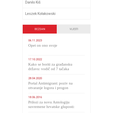
Danilo Kiš
Leszek Kołakowski
BEZDAN
VIJESTI
06.11.2023
​Opet on ono svoje
17.10.2022
Kako se boriti za građansku
državu: vodič od 7 tačaka
28.04.2020
Portal Antimigrant: poziv na
otvaranje logora i progon
migranata poput bijesnih kerova
18.06.2016
Prilozi za novu Antologiju
suvremene hrvatske gluposti:
Kolinda i ekipa o navijačkim