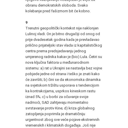
obranu demokratskih sloboda. Svako
kolebanje pred fašizmom bit će kobno.
9
Trenutni geopolitički kontekst nije naklonjen
Lulinoj vladi. On je bitno drugačiji od onog od
prije dvadesetak godina kada je prevladavao
prilično prijateljski stav vlada iz kapitalističkog
centra prema predsjedavanju jednog
umjerenog radnika kakav je (bio) Lula. Četiri su
nova ključna faktora u međunarodnom
sistemu: a) rat u Ukrajini se nastavlja bez vojne
pobjede jedne od strana i teško je znati kako
će završiti; b) čini se da ekonomska dinamika
na svjetskom tržištu usporava s tendencijom
ka kontrakcijama, usprkos kineskom rastu
iznad 5%; c) u borbi za očuvanje svoje
nadmoći, SAD zahtjevaju momentalno
svrstavanje protiv Kine; d) kriza globalnog
zatopljenja poprimila je dramatičniju
urgentnost zbog sve veće pojave ekstremnih
vremenskih i klimatskih događaja. Još nije