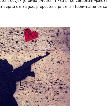
tem čovjek je bivao u-rođen. I kad bi se zaljubljeni vjenčali
m svijetu današnjice, prepušteno je samim ljubavnicima da se