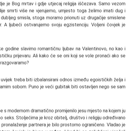
je je Bog mrtav i gdje utjecaj religija iščezava. Samo vezom
lije smrti više ne vjerujemo, umjesto toga želimo imati dug i
 dubljeg smisla, stoga moramo prionuti uz drugačije smislene
or. A ljubeći ostvarujemo svoju egzistenciju. Voljeni čovjek je
e godine slavimo romantičnu ljubav na Valentinovo, no kao i
ističku prijevaru. Ali kako će se oni koji se vole pronaći ako se
ne razgovaramo?
uvijek treba biti izbalansirani odnos između egoističkih želja i
samim sobom. Puno je veći gubitak biti ostavljen nego se sam
se s modernom dramatično promijenilo jesu mjesto na kojem ju
o seks. Stoljećima je kroz obitelj, društvo i religiju određivano
 i pronalaženje partnera je bilo prostorno ograničeno. Vladao je