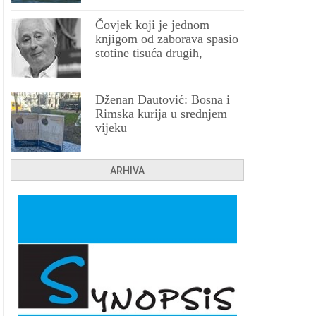
Čovjek koji je jednom
knjigom od zaborava spasio
stotine tisuća drugih,
prokletih i uništenih
Dženan Dautović: Bosna i
Rimska kurija u srednjem
vijeku
ARHIVA