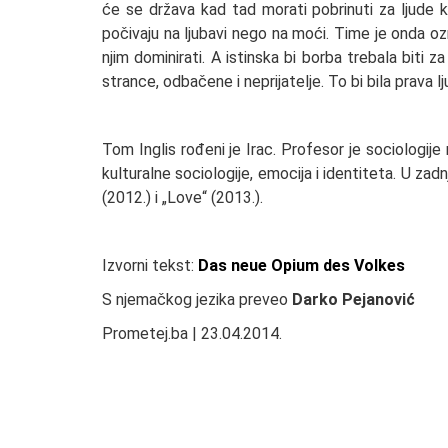
će se država kad tad morati pobrinuti za ljude ko
počivaju na ljubavi nego na moći. Time je onda o
njim dominirati. A istinska bi borba trebala biti za
strance, odbačene i neprijatelje. To bi bila prava lj
Tom Inglis rođeni je Irac. Profesor je sociologije
kulturalne sociologije, emocija i identiteta. U za
(2012.) i „Love“ (2013.).
Izvorni tekst:
Das neue Opium des Volkes
S njemačkog jezika preveo
Darko Pejanović
Prometej.ba | 23.04.2014.