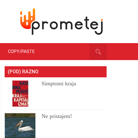
COPY/PASTE
(POD) RAZNO
Simptomi kraja
Ne pristajem!