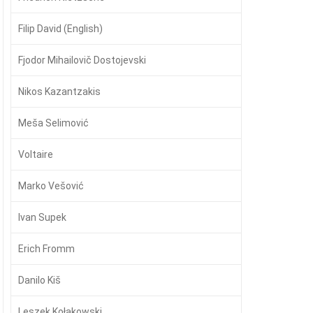
Filip David (English)
Fjodor Mihailovič Dostojevski
Nikos Kazantzakis
Meša Selimović
Voltaire
Marko Vešović
Ivan Supek
Erich Fromm
Danilo Kiš
Leszek Kołakowski