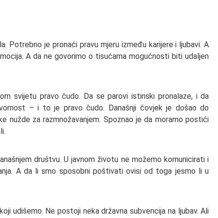
a. Potrebno je pronaći pravu mjeru između karijere i ljubavi. A
emocija. A da ne govorimo o tisućama mogućnosti biti udaljen
om svijetu pravo čudo. Da se parovi istinski pronalaze, i da
ornost – i to je pravo čudo. Današnji čovjek je došao do
oške nužde za razmnožavanjem. Spoznao je da moramo postići
i.
u današnjem društvu. U javnom životu ne možemo komunicirati i
nja. A da li smo sposobni poštivati ovisi od toga jesmo li u
oji udišemo. Ne postoji neka državna subvencija na ljubav. Ali