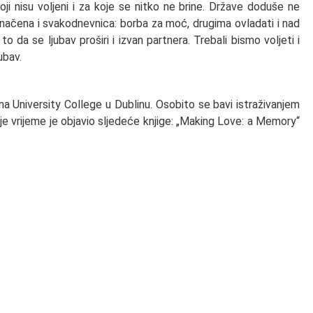
ji nisu voljeni i za koje se nitko ne brine. Države doduše ne
značena i svakodnevnica: borba za moć, drugima ovladati i nad
 to da se ljubav proširi i izvan partnera. Trebali bismo voljeti i
ubav.
 na University College u Dublinu. Osobito se bavi istraživanjem
dnje vrijeme je objavio sljedeće knjige: „Making Love: a Memory“