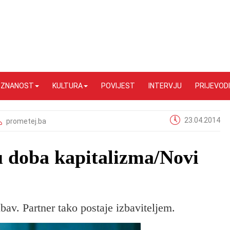
I ZNANOST
KULTURA
POVIJEST
INTERVJU
PRIJEVODI
23.04.2014
prometej.ba
u doba kapitalizma/Novi
bav. Partner tako postaje izbaviteljem.