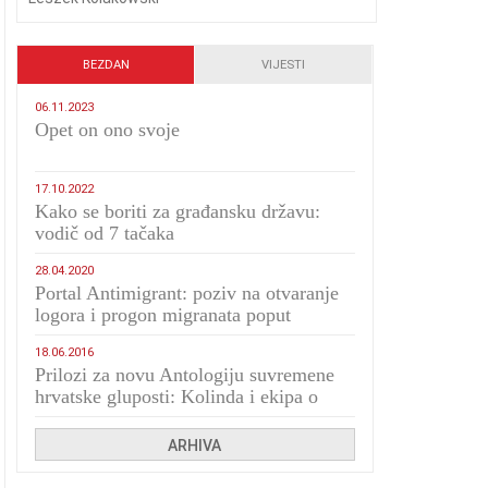
BEZDAN
VIJESTI
06.11.2023
​Opet on ono svoje
17.10.2022
Kako se boriti za građansku državu:
vodič od 7 tačaka
28.04.2020
Portal Antimigrant: poziv na otvaranje
logora i progon migranata poput
bijesnih kerova
18.06.2016
Prilozi za novu Antologiju suvremene
hrvatske gluposti: Kolinda i ekipa o
navijačkim huliganima
ARHIVA