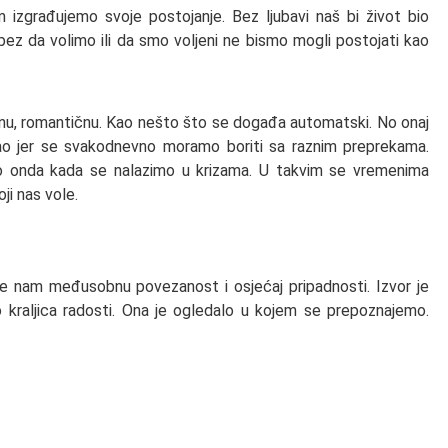
m izgrađujemo svoje postojanje. Bez ljubavi naš bi život bio
i bez da volimo ili da smo voljeni ne bismo mogli postojati kao
enu, romantičnu. Kao nešto što se događa automatski. No onaj
osao jer se svakodnevno moramo boriti sa raznim preprekama.
o onda kada se nalazimo u krizama. U takvim se vremenima
i nas vole.
uje nam međusobnu povezanost i osjećaj pripadnosti. Izvor je
no kraljica radosti. Ona je ogledalo u kojem se prepoznajemo.