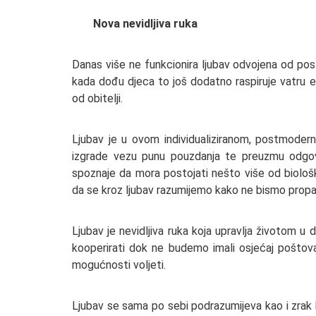
Nova nevidljiva ruka
Danas više ne funkcionira ljubav odvojena od posl
kada dođu djeca to još dodatno raspiruje vatru 
od obitelji.
Ljubav je u ovom individualiziranom, postmodern
izgrade vezu punu pouzdanja te preuzmu odgov
spoznaje da mora postojati nešto više od biol
da se kroz ljubav razumijemo kako ne bismo propal
Ljubav je nevidljiva ruka koja upravlja životom 
kooperirati dok ne budemo imali osjećaj poštova
mogućnosti voljeti.
Ljubav se sama po sebi podrazumijeva kao i zrak k