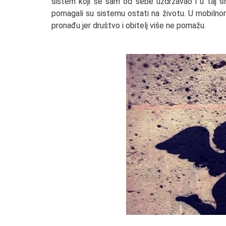
sistem koji se sam od sebe uzdržavao i u taj sis
pomagali su sistemu ostati na životu. U mobilno
pronađu jer društvo i obitelj više ne pomažu.