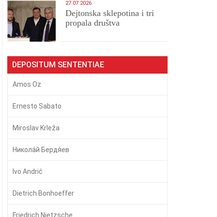
27.07.2026
Dejtonska sklepotina i tri
propala društva
DEPOSITUM SENTENTIAE
Amos Oz
Ernesto Sabato
Miroslav Krleža
Никола́й Бердя́ев
Ivo Andrić
Dietrich Bonhoeffer
Friedrich Nietzsche