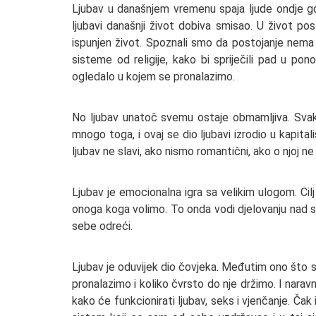
Ljubav u današnjem vremenu spaja ljude ondje gd
ljubavi današnji život dobiva smisao. U život pos
ispunjen život. Spoznali smo da postojanje nema
sisteme od religije, kako bi spriječili pad u pon
ogledalo u kojem se pronalazimo.
No ljubav unatoč svemu ostaje obmamljiva. Svak
mnogo toga, i ovaj se dio ljubavi izrodio u kapital
ljubav ne slavi, ako nismo romantični, ako o njoj 
Ljubav je emocionalna igra sa velikim ulogom. Cilj 
onoga koga volimo. To onda vodi djelovanju nad 
sebe odreći.
Ljubav je oduvijek dio čovjeka. Međutim ono što 
pronalazimo i koliko čvrsto do nje držimo. I naravn
kako će funkcionirati ljubav, seks i vjenčanje. Čak