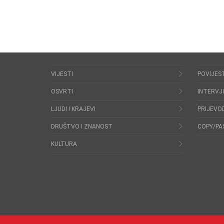
VIJESTI
POVIJES
OSVRTI
INTERVJ
LJUDI I KRAJEVI
PRIJEVOD
DRUŠTVO I ZNANOST
COPY/PA
KULTURA