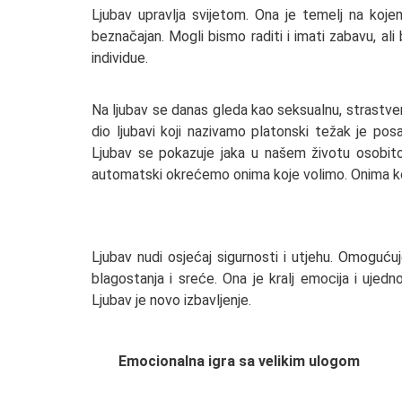
Ljubav upravlja svijetom. Ona je temelj na koje
beznačajan. Mogli bismo raditi i imati zabavu, al
individue.
Na ljubav se danas gleda kao seksualnu, strastv
dio ljubavi koji nazivamo platonski težak je p
Ljubav se pokazuje jaka u našem životu osobit
automatski okrećemo onima koje volimo. Onima koj
Ljubav nudi osjećaj sigurnosti i utjehu. Omoguć
blagostanja i sreće. Ona je kralj emocija i ujed
Ljubav je novo izbavljenje.
Emocionalna igra sa velikim ulogom