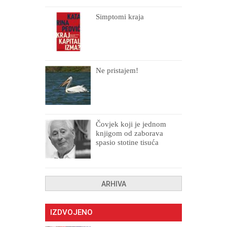
Simptomi kraja
Ne pristajem!
Čovjek koji je jednom
knjigom od zaborava
spasio stotine tisuća
drugih, prokletih i
uništenih
ARHIVA
IZDVOJENO