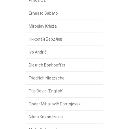
Amos Oz
Ernesto Sabato
Miroslav Krleža
Никола́й Бердя́ев
Ivo Andrić
Dietrich Bonhoeffer
Friedrich Nietzsche
Filip David (English)
Fjodor Mihailovič Dostojevski
Nikos Kazantzakis