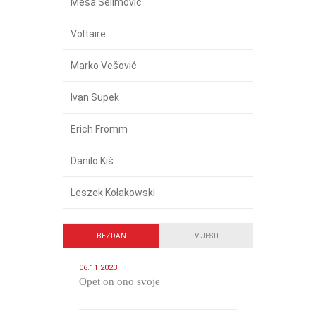
Meša Selimović
Voltaire
Marko Vešović
Ivan Supek
Erich Fromm
Danilo Kiš
Leszek Kołakowski
BEZDAN
VIJESTI
06.11.2023
​Opet on ono svoje