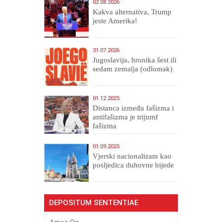
02.08.2026
Kakva alternativa, Trump
jeste Amerika!
31.07.2026
Jugoslavija, hronika šest ili
sedam zemalja (odlomak)
01.12.2025
Distanca između fašizma i
antifašizma je trijumf
fašizma
01.09.2025
​Vjerski nacionalizam kao
posljedica duhovne bijede
DEPOSITUM SENTENTIAE