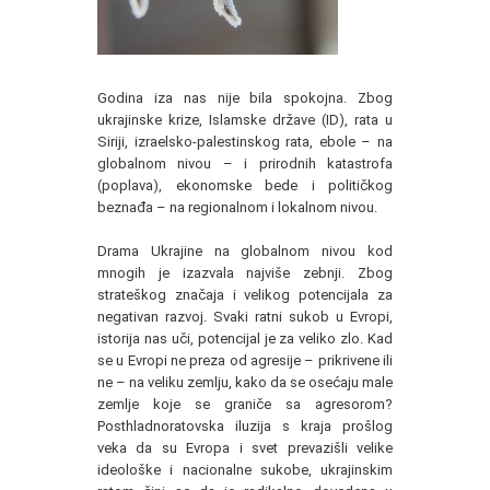
Godina iza nas nije bila spokojna. Zbog
ukrajinske krize, Islamske države (ID), rata u
Siriji, izraelsko-palestinskog rata, ebole – na
globalnom nivou – i prirodnih katastrofa
(poplava), ekonomske bede i političkog
beznađa – na regionalnom i lokalnom nivou.
Drama Ukrajine na globalnom nivou kod
mnogih je izazvala najviše zebnji. Zbog
strateškog značaja i velikog potencijala za
negativan razvoj. Svaki ratni sukob u Evropi,
istorija nas uči, potencijal je za veliko zlo. Kad
se u Evropi ne preza od agresije – prikrivene ili
ne – na veliku zemlju, kako da se osećaju male
zemlje koje se graniče sa agresorom?
Posthladnoratovska iluzija s kraja prošlog
veka da su Evropa i svet prevazišli velike
ideološke i nacionalne sukobe, ukrajinskim