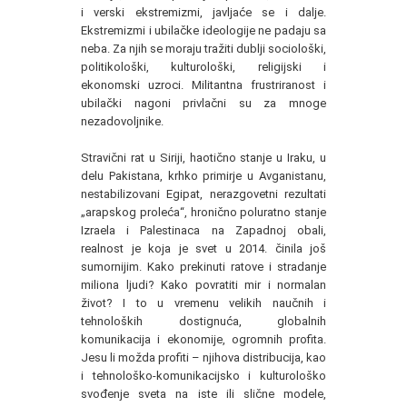
i verski ekstremizmi, javljaće se i dalje.
Ekstremizmi i ubilačke ideologije ne padaju sa
neba. Za njih se moraju tražiti dublji sociološki,
politikološki, kulturološki, religijski i
ekonomski uzroci. Militantna frustriranost i
ubilački nagoni privlačni su za mnoge
nezadovoljnike.
Stravični rat u Siriji, haotično stanje u Iraku, u
delu Pakistana, krhko primirje u Avganistanu,
nestabilizovani Egipat, nerazgovetni rezultati
„arapskog proleća“, hronično poluratno stanje
Izraela i Palestinaca na Zapadnoj obali,
realnost je koja je svet u 2014. činila još
sumornijim. Kako prekinuti ratove i stradanje
miliona ljudi? Kako povratiti mir i normalan
život? I to u vremenu velikih naučnih i
tehnoloških dostignuća, globalnih
komunikacija i ekonomije, ogromnih profita.
Jesu li možda profiti – njihova distribucija, kao
i tehnološko-komunikacijsko i kulturološko
svođenje sveta na iste ili slične modele,