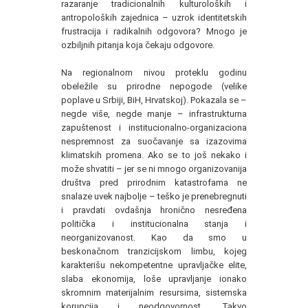
razaranje tradicionalnih kulturoloških i
antropoloških zajednica – uzrok identitetskih
frustracija i radikalnih odgovora? Mnogo je
ozbiljnih pitanja koja čekaju odgovore.
Na regionalnom nivou proteklu godinu
obeležile su prirodne nepogode (velike
poplave u Srbiji, BiH, Hrvatskoj). Pokazala se –
negde više, negde manje – infrastrukturna
zapuštenost i institucionalno-organizaciona
nespremnost za suočavanje sa izazovima
klimatskih promena. Ako se to još nekako i
može shvatiti – jer se ni mnogo organizovanija
društva pred prirodnim katastrofama ne
snalaze uvek najbolje – teško je prenebregnuti
i pravdati ovdašnja hronično nesređena
politička i institucionalna stanja i
neorganizovanost. Kao da smo u
beskonačnom tranzicijskom limbu, kojeg
karakterišu nekompetentne upravljačke elite,
slaba ekonomija, loše upravljanje ionako
skromnim materijalnim resursima, sistemska
korupcija i neodgovornost. Takvo