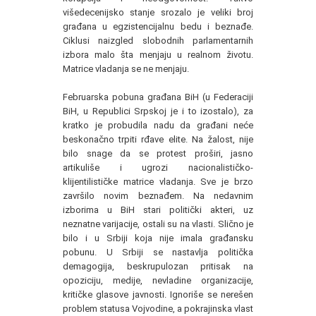
višedecenijsko stanje srozalo je veliki broj
građana u egzistencijalnu bedu i beznađe.
Ciklusi naizgled slobodnih parlamentarnih
izbora malo šta menjaju u realnom životu.
Matrice vladanja se ne menjaju.
Februarska pobuna građana BiH (u Federaciji
BiH, u Republici Srpskoj je i to izostalo), za
kratko je probudila nadu da građani neće
beskonačno trpiti rđave elite. Na žalost, nije
bilo snage da se protest proširi, jasno
artikuliše i ugrozi nacionalističko-
klijentilističke matrice vladanja. Sve je brzo
završilo novim beznađem. Na nedavnim
izborima u BiH stari politički akteri, uz
neznatne varijacije, ostali su na vlasti. Slično je
bilo i u Srbiji koja nije imala građansku
pobunu. U Srbiji se nastavlja politička
demagogija, beskrupulozan pritisak na
opoziciju, medije, nevladine organizacije,
kritičke glasove javnosti. Ignoriše se nerešen
problem statusa Vojvodine, a pokrajinska vlast