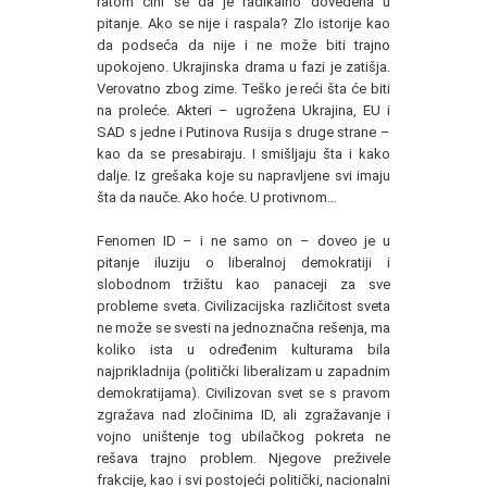
ratom čini se da je radikalno dovedena u
pitanje. Ako se nije i raspala? Zlo istorije kao
da podseća da nije i ne može biti trajno
upokojeno. Ukrajinska drama u fazi je zatišja.
Verovatno zbog zime. Teško je reći šta će biti
na proleće. Akteri – ugrožena Ukrajina, EU i
SAD s jedne i Putinova Rusija s druge strane –
kao da se presabiraju. I smišljaju šta i kako
dalje. Iz grešaka koje su napravljene svi imaju
šta da nauče. Ako hoće. U protivnom…
Fenomen ID – i ne samo on – doveo je u
pitanje iluziju o liberalnoj demokratiji i
slobodnom tržištu kao panaceji za sve
probleme sveta. Civilizacijska različitost sveta
ne može se svesti na jednoznačna rešenja, ma
koliko ista u određenim kulturama bila
najprikladnija (politički liberalizam u zapadnim
demokratijama). Civilizovan svet se s pravom
zgražava nad zločinima ID, ali zgražavanje i
vojno uništenje tog ubilačkog pokreta ne
rešava trajno problem. Njegove preživele
frakcije, kao i svi postojeći politički, nacionalni