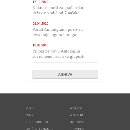
17.10.2022
Kako se boriti za građansku
državu: vodič od 7 tačaka
28.04.2020
Portal Antimigrant: poziv na
otvaranje logora i progon
migranata poput bijesnih kerova
18.06.2016
Prilozi za novu Antologiju
suvremene hrvatske gluposti:
Kolinda i ekipa o navijačkim
huliganima
ARHIVA
VIJESTI
POVIJEST
OSVRTI
INTERVJU
LJUDI I KRAJEVI
PRIJEVODI
DRUŠTVO I ZNANOST
COPY/PASTE