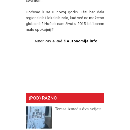
stvarnom.
Hoćemo li se u novoj godini lišiti bar dela
regionalnih i lokalnih zala, kad već ne možemo
globalnih? Hoće li nam život u 2015. biti barem
malo spokojniji?
Autor
Pavle Radić
Autonomija.info
(POD) RAZNO
Terasa između dva svijeta