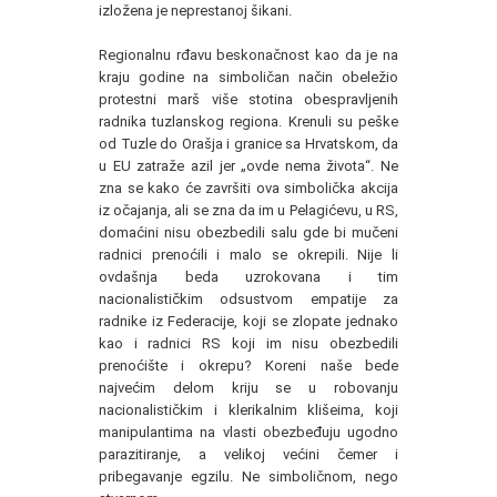
izložena je neprestanoj šikani.
Regionalnu rđavu beskonačnost kao da je na
kraju godine na simboličan način obeležio
protestni marš više stotina obespravljenih
radnika tuzlanskog regiona. Krenuli su peške
od Tuzle do Orašja i granice sa Hrvatskom, da
u EU zatraže azil jer „ovde nema života“. Ne
zna se kako će završiti ova simbolička akcija
iz očajanja, ali se zna da im u Pelagićevu, u RS,
domaćini nisu obezbedili salu gde bi mučeni
radnici prenoćili i malo se okrepili. Nije li
ovdašnja beda uzrokovana i tim
nacionalističkim odsustvom empatije za
radnike iz Federacije, koji se zlopate jednako
kao i radnici RS koji im nisu obezbedili
prenoćište i okrepu? Koreni naše bede
najvećim delom kriju se u robovanju
nacionalističkim i klerikalnim klišeima, koji
manipulantima na vlasti obezbeđuju ugodno
parazitiranje, a velikoj većini čemer i
pribegavanje egzilu. Ne simboličnom, nego