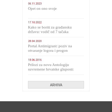
06.11.2023
​Opet on ono svoje
17.10.2022
Kako se boriti za građansku
državu: vodič od 7 tačaka
28.04.2020
Portal Antimigrant: poziv na
otvaranje logora i progon
migranata poput bijesnih kerova
18.06.2016
Prilozi za novu Antologiju
suvremene hrvatske gluposti:
Kolinda i ekipa o navijačkim
huliganima
ARHIVA