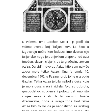
U Palermu smo Jochen Kelter i ja pošli da
vidimo dvorac koji Talijani zovu La Zisa, a
izgovaraju nešto kao ladziza. Ime dvorca nije
talijansko nego je porijeklom arapsko: od aziz
(moćan, slavan, sjajan). Ja tu građevinu zovem
Aziza. Da vidim dvorac Azizu htio sam najviše
zbog moje tetke Azize. Ona je umrla 10.
decembra 1992. u Pazaru, grob joj je u groblju
Gazilar. Tetka Aziza je bila najbolja duša koju
je moja duša srela i vidjela. Ako su dobrota,
gospodstvo, strpljenje i pobožnost ono što
čovjek mora imati da bi zaslužio bašče
džennetske, onda je svega toga kod tetke
Azize bilo toliko da je nedostižno za svakog