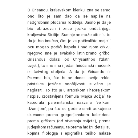
O Grisandu, kraljevskom kleriku, zna se samo
ono što je sam dao da se napiše na
nadgrobnim pločama roditelja. Jasno je da je
bio obrazovan i znao jezike ondašnjega
kraljevstva Sicilije. Sumnje ne može biti ni u to
da je bio imućan, čim je za počivalište majci i
ocu mogao podići kapelu i nad njom crkvu.
Njegovo ime je svakako latinizirano grčko,
Grisandus dolazi od Chrysanthos (‘zlatni
cvijet’), to ime ima i jedan hrišćanski mučenik
iz četvrtog stoljeća. A da je Grisando iz
Palerma bio, što bi se danas ovdje reklo,
pristalica jezične snošljivosti suvišno je
naglasiti. To što je u arapskom i hebrejskom
natpisu izostavljena formula ‘Majka Božja’, te
katedrala palermitanska nazvana ‘velikom
džamijom’, pa što su godine smrti pokojnice
uklesane prema gregorijanskom kalendaru,
prema grčkom (od stvaranja svijeta), prema
judejskom računanju, te prema hidžri, detalji su
kojima filologija i epigrafika teško nalaze