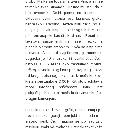
grobu. Majka se toga sina zvala Ana, a sin se
te majke zvao Grisando, i uz ime mu stoji da je
bio svećenik. Četiri pisma na kojima su
uklesana četiri natpisa jesu latinsko, grčko,
hebrejsko i arapsko. Jezika nisu četiri, no su
tri, jer je jezik natpisa pisanoga hebrejskim
pismom arapski, kao što kod nas, u Bosni, ima
tekstova sastavljenih na našem jeziku, a
pisanih pismom arapskim. Ploča sa natpisima
u dvorcu Aziza od svijetlosivog je mramora,
dugačka je 40 a široka 32 centimetra. Četiri
natpisa su uklesana oko centralnog motiva,
grčkog ravnokrakog krsta postavljenog u okvir
od kruga upisanog u kvadrat. Između krakova
krsta stoje znakovi IC XC NI KA, što predstavlja
moto istočnog hrišćanstva, Isus Hrist
pobjeđuje. Krst je taj među krakovima ukrašen
dragim kamenjem.
Latinski natpis, lijevo, i grčki, desno, imaju po
devet redaka, gornji hebrejski ima sedam, a
arapski šest. Četiri natpisa se po sadržaju
razlikuju svaki od svakoga. Latinski tekst kaže