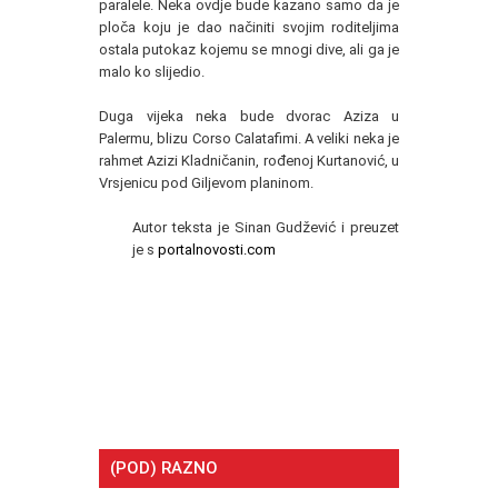
paralele. Neka ovdje bude kazano samo da je
ploča koju je dao načiniti svojim roditeljima
ostala putokaz kojemu se mnogi dive, ali ga je
malo ko slijedio.
Duga vijeka neka bude dvorac Aziza u
Palermu, blizu Corso Calatafimi. A veliki neka je
rahmet Azizi Kladničanin, rođenoj Kurtanović, u
Vrsjenicu pod Giljevom planinom.
Autor teksta je Sinan Gudžević i preuzet
je s
portalnovosti.com
(POD) RAZNO