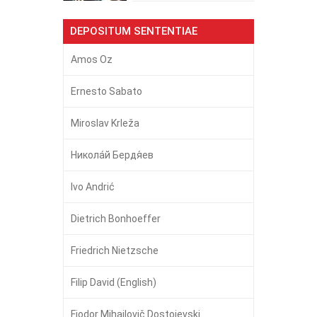
DEPOSITUM SENTENTIAE
Amos Oz
Ernesto Sabato
Miroslav Krleža
Никола́й Бердя́ев
Ivo Andrić
Dietrich Bonhoeffer
Friedrich Nietzsche
Filip David (English)
Fjodor Mihailovič Dostojevski