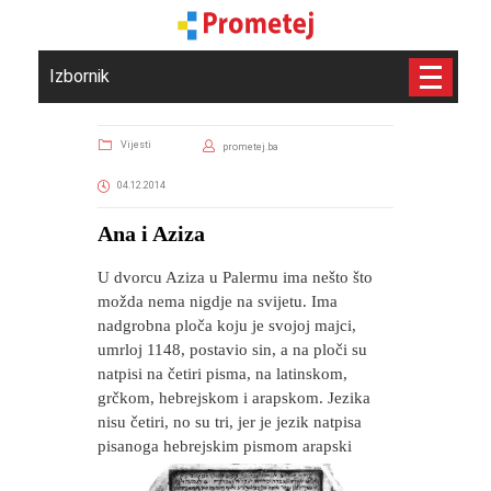
Izbornik
Vijesti
prometej.ba
04.12.2014
Ana i Aziza
U dvorcu Aziza u Palermu ima nešto što
možda nema nigdje na svijetu. Ima
nadgrobna ploča koju je svojoj majci,
umrloj 1148, postavio sin, a na ploči su
natpisi na četiri pisma, na latinskom,
grčkom, hebrejskom i arapskom. Jezika
nisu četiri, no su tri, jer je jezik natpisa
pisanoga hebrejskim pismom arapski