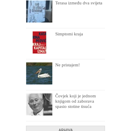
Terasa između dva svijeta
Simptomi kraja
Ne pristajem!
Čovjek koji je jednom
knjigom od zaborava
spasio stotine tisuća
drugih, prokletih i
uništenih
ARHIVA