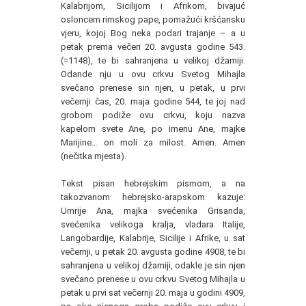
Kalabrijom, Sicilijom i Afrikom, bivajuć
osloncem rimskog pape, pomažući kršćansku
vjeru, kojoj Bog neka podari trajanje – a u
petak prema večeri 20. avgusta godine 543.
(=1148), te bi sahranjena u velikoj džamiji.
Odande nju u ovu crkvu Svetog Mihajla
svečano prenese sin njen, u petak, u prvi
večernji čas, 20. maja godine 544, te joj nad
grobom podiže ovu crkvu, koju nazva
kapelom svete Ane, po imenu Ane, majke
Marijine… on moli za milost. Amen. Amen
(nečitka mjesta).
Tekst pisan hebrejskim pismom, a na
takozvanom hebrejsko-arapskom kazuje:
Umrije Ana, majka svećenika Grisanda,
svećenika velikoga kralja, vladara Italije,
Langobardije, Kalabrije, Sicilije i Afrike, u sat
večernji, u petak 20. avgusta godine 4908, te bi
sahranjena u velikoj džamiji, odakle je sin njen
svečano prenese u ovu crkvu Svetog Mihajla u
petak u prvi sat večernji 20. maja u godini 4909,