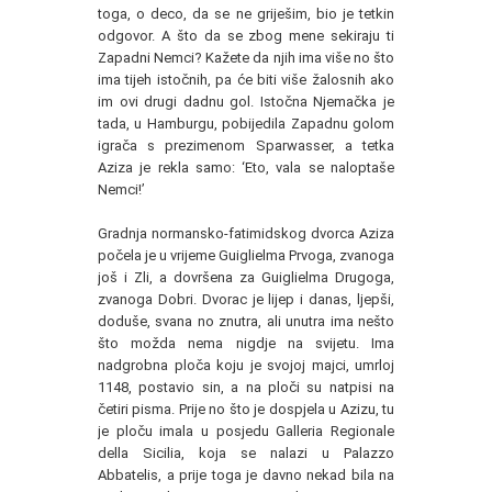
toga, o deco, da se ne griješim, bio je tetkin
odgovor. A što da se zbog mene sekiraju ti
Zapadni Nemci? Kažete da njih ima više no što
ima tijeh istočnih, pa će biti više žalosnih ako
im ovi drugi dadnu gol. Istočna Njemačka je
tada, u Hamburgu, pobijedila Zapadnu golom
igrača s prezimenom Sparwasser, a tetka
Aziza je rekla samo: ‘Eto, vala se naloptaše
Nemci!’
Gradnja normansko-fatimidskog dvorca Aziza
počela je u vrijeme Guiglielma Prvoga, zvanoga
još i Zli, a dovršena za Guiglielma Drugoga,
zvanoga Dobri. Dvorac je lijep i danas, ljepši,
doduše, svana no znutra, ali unutra ima nešto
što možda nema nigdje na svijetu. Ima
nadgrobna ploča koju je svojoj majci, umrloj
1148, postavio sin, a na ploči su natpisi na
četiri pisma. Prije no što je dospjela u Azizu, tu
je ploču imala u posjedu Galleria Regionale
della Sicilia, koja se nalazi u Palazzo
Abbatelis, a prije toga je davno nekad bila na