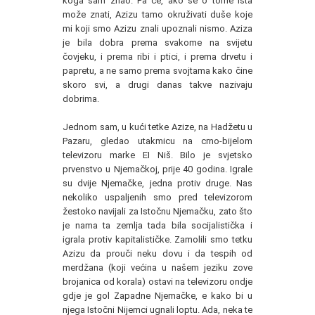
koga sam znao. Pa će, ako se o tome išta
može znati, Azizu tamo okruživati duše koje
mi koji smo Azizu znali upoznali nismo. Aziza
je bila dobra prema svakome na svijetu
čovjeku, i prema ribi i ptici, i prema drvetu i
papretu, a ne samo prema svojtama kako čine
skoro svi, a drugi danas takve nazivaju
dobrima.
Jednom sam, u kući tetke Azize, na Hadžetu u
Pazaru, gledao utakmicu na crno-bijelom
televizoru marke EI Niš. Bilo je svjetsko
prvenstvo u Njemačkoj, prije 40 godina. Igrale
su dvije Njemačke, jedna protiv druge. Nas
nekoliko uspaljenih smo pred televizorom
žestoko navijali za Istočnu Njemačku, zato što
je nama ta zemlja tada bila socijalistička i
igrala protiv kapitalističke. Zamolili smo tetku
Azizu da prouči neku dovu i da tespih od
merdžana (koji većina u našem jeziku zove
brojanica od korala) ostavi na televizoru ondje
gdje je gol Zapadne Njemačke, e kako bi u
njega Istočni Nijemci ugnali loptu. Ada, neka te