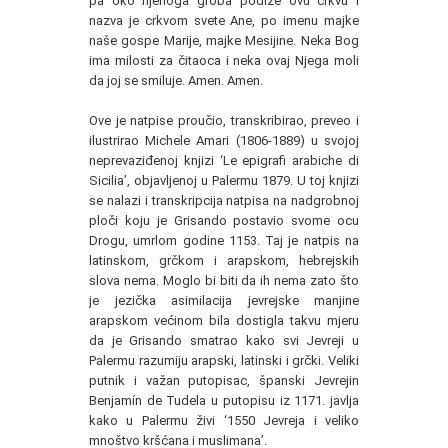
pa oko njenoga groba podiže ovu crkvu i
nazva je crkvom svete Ane, po imenu majke
naše gospe Marije, majke Mesijine. Neka Bog
ima milosti za čitaoca i neka ovaj Njega moli
da joj se smiluje. Amen. Amen.
Ove je natpise proučio, transkribirao, preveo i
ilustrirao Michele Amari (1806-1889) u svojoj
neprevaziđenoj knjizi ‘Le epigrafi arabiche di
Sicilia’, objavljenoj u Palermu 1879. U toj knjizi
se nalazi i transkripcija natpisa na nadgrobnoj
ploči koju je Grisando postavio svome ocu
Drogu, umrlom godine 1153. Taj je natpis na
latinskom, grčkom i arapskom, hebrejskih
slova nema. Moglo bi biti da ih nema zato što
je jezička asimilacija jevrejske manjine
arapskom većinom bila dostigla takvu mjeru
da je Grisando smatrao kako svi Jevreji u
Palermu razumiju arapski, latinski i grčki. Veliki
putnik i važan putopisac, španski Jevrejin
Benjamín de Tudela u putopisu iz 1171. javlja
kako u Palermu živi ‘1550 Jevreja i veliko
mnoštvo kršćana i muslimana’.