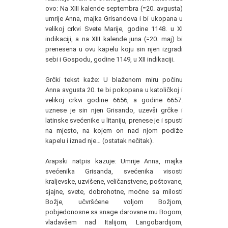
ovo: Na XIII kalende septembra (=20. avgusta)
umrije Anna, majka Grisandova i bi ukopana u
velikoj crkvi Svete Marije, godine 1148. u XI
indikaciji, a na XIII kalende juna (=20. maj) bi
prenesena u ovu kapelu koju sin njen izgradi
sebi i Gospodu, godine 1149, u XII indikaciji.
Grčki tekst kaže: U blaženom miru počinu
Anna avgusta 20. te bi pokopana u katoličkoj i
velikoj crkvi godine 6656, a godine 6657.
uznese je sin njen Grisando, uzevši grčke i
latinske svećenike u litaniju, prenese je i spusti
na mjesto, na kojem on nad njom podiže
kapelu i iznad nje… (ostatak nečitak).
Arapski natpis kazuje: Umrije Anna, majka
svećenika Grisanda, svećenika visosti
kraljevske, uzvišene, veličanstvene, poštovane,
sjajne, svete, dobrohotne, moćne sa milosti
Božje, učvršćene voljom Božjom,
pobjedonosne sa snage darovane mu Bogom,
vladavšem nad Italijom, Langobardijom,