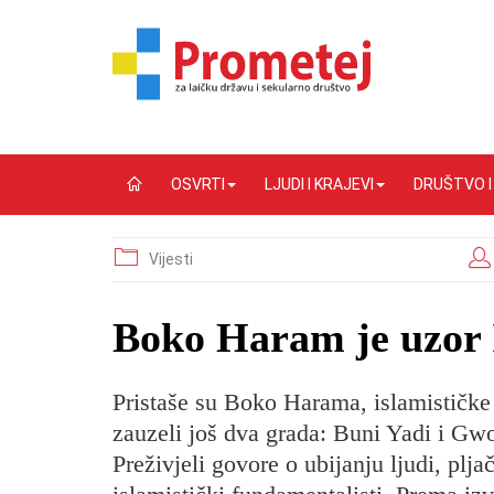
OSVRTI
LJUDI I KRAJEVI
DRUŠTVO 
Vijesti
Boko Haram je uzor 
Pristaše su Boko Harama, islamističke 
zauzeli još dva grada: Buni Yadi i Gwo
Preživjeli govore o ubijanju ljudi, plj