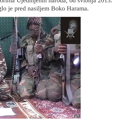
vorima Ujedinjenih naroda, od svibnja 2013.
glo je pred nasiljem Boko Harama.