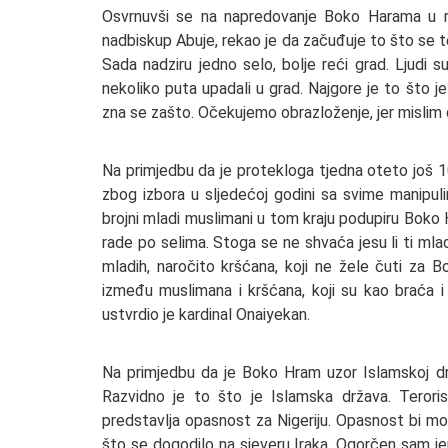
Osvrnuvši se na napredovanje Boko Harama u ra
nadbiskup Abuje, rekao je da začuđuje to što se 
Sada nadziru jedno selo, bolje reći grad. Ljudi su
nekoliko puta upadali u grad. Najgore je to što j
zna se zašto. Očekujemo obrazloženje, jer mislim da
Na primjedbu da je protekloga tjedna oteto još 10
zbog izbora u sljedećoj godini sa svime manipuli
brojni mladi muslimani u tom kraju podupiru Boko Har
rade po selima. Stoga se ne shvaća jesu li ti mladi
mladih, naročito kršćana, koji ne žele čuti za 
između muslimana i kršćana, koji su kao braća i s
ustvrdio je kardinal Onaiyekan.
Na primjedbu da je Boko Hram uzor Islamskoj držav
Razvidno je to što je Islamska država. Terori
predstavlja opasnost za Nigeriju. Opasnost bi mogl
što se dogodilo na sjeveru Iraka. Ogorčen sam jer