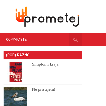
COPY/PASTE
(POD) RAZNO
Simptomi kraja
Ne pristajem!