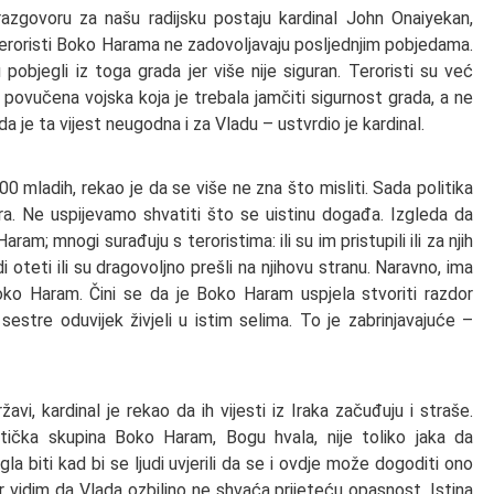
zgovoru za našu radijsku postaju kardinal John Onaiyekan,
teroristi Boko Harama ne zadovoljavaju posljednjim pobjedama.
 pobjegli iz toga grada jer više nije siguran. Teroristi su već
e povučena vojska koja je trebala jamčiti sigurnost grada, a ne
 je ta vijest neugodna i za Vladu – ustvrdio je kardinal.
0 mladih, rekao je da se više ne zna što misliti. Sada politika
ra. Ne uspijevamo shvatiti što se uistinu događa. Izgleda da
am; mnogi surađuju s teroristima: ili su im pristupili ili za njih
 oteti ili su dragovoljno prešli na njihovu stranu. Naravno, ima
Boko Haram. Čini se da je Boko Haram uspjela stvoriti razdor
estre oduvijek živjeli u istim selima. To je zabrinjavajuće –
i, kardinal je rekao da ih vijesti iz Iraka začuđuju i straše.
stička skupina Boko Haram, Bogu hvala, nije toliko jaka da
a biti kad bi se ljudi uvjerili da se i ovdje može dogoditi ono
 vidim da Vlada ozbiljno ne shvaća prijeteću opasnost. Istina