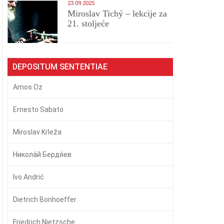
23.09.2025
Miroslav Tichý – lekcije za
21. stoljeće
DEPOSITUM SENTENTIAE
Amos Oz
Ernesto Sabato
Miroslav Krleža
Никола́й Бердя́ев
Ivo Andrić
Dietrich Bonhoeffer
Friedrich Nietzsche