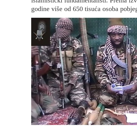
islamistički fundamentalisti. Prema iz
godine više od 650 tisuća osoba pobje