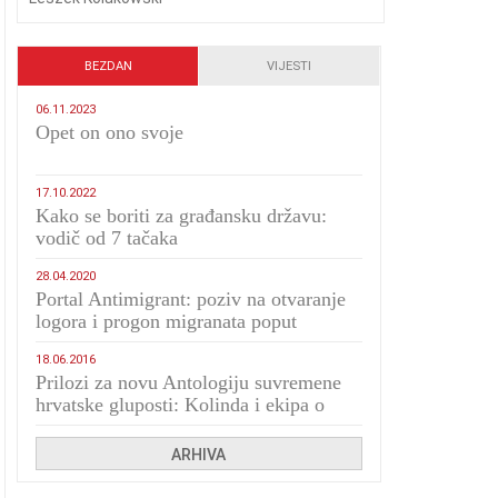
BEZDAN
VIJESTI
06.11.2023
​Opet on ono svoje
17.10.2022
Kako se boriti za građansku državu:
vodič od 7 tačaka
28.04.2020
Portal Antimigrant: poziv na otvaranje
logora i progon migranata poput
bijesnih kerova
18.06.2016
Prilozi za novu Antologiju suvremene
hrvatske gluposti: Kolinda i ekipa o
navijačkim huliganima
ARHIVA