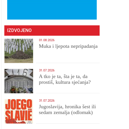
IZDVOJENO
01.08.2026
Muka i ljepota nepripadanja
31.07.2026
A tko je ta, šta je ta, da
prostiš, kultura sjećanja?
31.07.2026
Jugoslavija, hronika šest ili
sedam zemalja (odlomak)