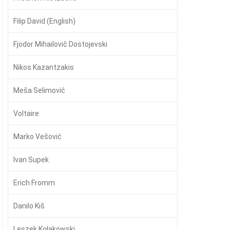
Filip David (English)
Fjodor Mihailovič Dostojevski
Nikos Kazantzakis
Meša Selimović
Voltaire
Marko Vešović
Ivan Supek
Erich Fromm
Danilo Kiš
Leszek Kołakowski