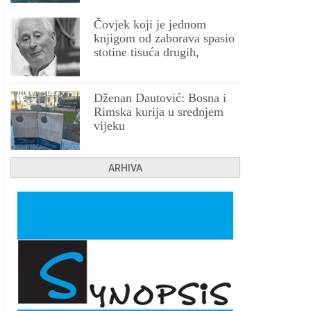
Čovjek koji je jednom
knjigom od zaborava spasio
stotine tisuća drugih,
prokletih i uništenih
Dženan Dautović: Bosna i
Rimska kurija u srednjem
vijeku
ARHIVA