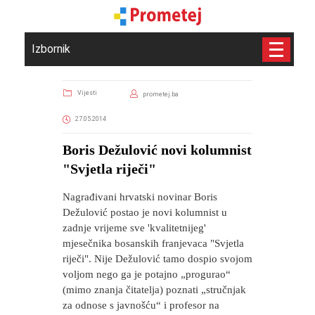
Izbornik
Vijesti
prometej.ba
27.05.2014
Boris Dežulović novi kolumnist
"Svjetla riječi"
Nagrađivani hrvatski novinar Boris
Dežulović postao je novi kolumnist u
zadnje vrijeme sve 'kvalitetnijeg'
mjesečnika bosanskih franjevaca "Svjetla
riječi". Nije Dežulović tamo dospio svojom
voljom nego ga je potajno „progurao“
(mimo znanja čitatelja) poznati „stručnjak
za odnose s javnošću“ i profesor na