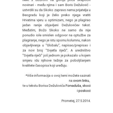
novinari - među njima i sam Boris Dežulović -
ustvrdili su da Skoko zapravo nema prijatelja u
Beogradu koji je želio preko njega vratiti
Hrvatima vjeru u optimizam, nego je plagirao
jedan ranije objavljeni Dežulovićev tekst.
Međutim, Božo Skoko ne samo da nije
ponudio iole smislen odgovor na optužbe za
plagiranje, nego je istu spornu kolumnu, nakon
objavljivanja u "Globalu", napisao/prepisao i
za novi broj "Svjetla riječi". A uredništvo
"Svjetla riječi" još jednom je pokazalo u kojem
smjeru idu njihove težnje za poboljšanjem
kvalitete časopisa koji uređuju.
*Više informacija o ovoj temi možete saznati
na
ovom linku
,
te u tekstu Borisa Dežulovića
Forvaduša, skoci
i poskoci
Prometej, 27.5.2014.