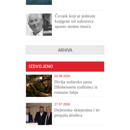
Čovjek koji je jednom
knjigom od zaborava
spasio stotine tisuća
drugih, prokletih i
uništenih
ARHIVA
IZDVOJENO
02.08.2026
Divlja rudarska jama
Džehennem (odlomci iz
romana Jahja
Veličanstveni)
27.07.2026
Dejtonska sklepotina i tri
propala društva