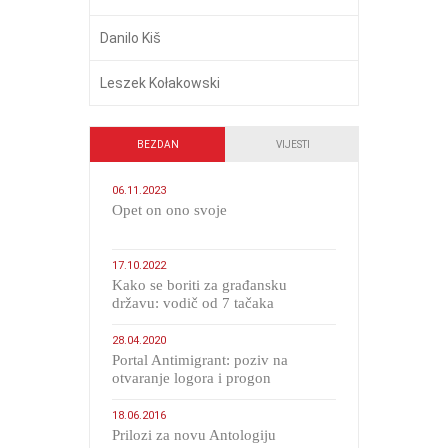
Danilo Kiš
Leszek Kołakowski
BEZDAN
VIJESTI
06.11.2023
​Opet on ono svoje
17.10.2022
Kako se boriti za građansku
državu: vodič od 7 tačaka
28.04.2020
Portal Antimigrant: poziv na
otvaranje logora i progon
migranata poput bijesnih kerova
18.06.2016
Prilozi za novu Antologiju