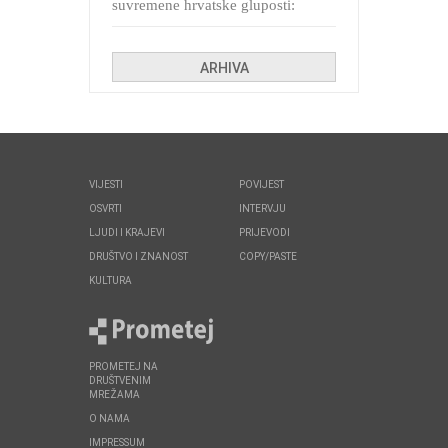
suvremene hrvatske gluposti:
Kolinda i ekipa o navijačkim
huliganima
ARHIVA
VIJESTI
POVIJEST
OSVRTI
INTERVJU
LJUDI I KRAJEVI
PRIJEVODI
DRUŠTVO I ZNANOST
COPY/PASTE
KULTURA
PROMETEJ NA
DRUŠTVENIM
MREŽAMA
O NAMA
IMPRESSUM