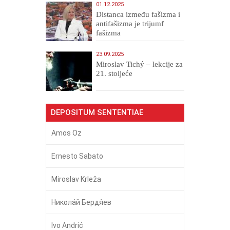
01.12.2025
Distanca između fašizma i
antifašizma je trijumf
fašizma
23.09.2025
Miroslav Tichý – lekcije za
21. stoljeće
DEPOSITUM SENTENTIAE
Amos Oz
Ernesto Sabato
Miroslav Krleža
Никола́й Бердя́ев
Ivo Andrić