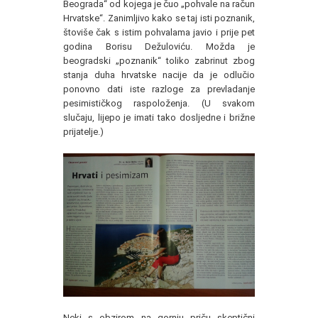
Beograda“ od kojega je čuo „pohvale na račun
Hrvatske“. Zanimljivo kako se taj isti poznanik,
štoviše čak s istim pohvalama javio i prije pet
godina Borisu Dežuloviću. Možda je
beogradski „poznanik“ toliko zabrinut zbog
stanja duha hrvatske nacije da je odlučio
ponovno dati iste razloge za prevladanje
pesimističkog raspoloženja. (U svakom
slučaju, lijepo je imati tako dosljedne i brižne
prijatelje.)
Neki s obzirom na gornju priču skeptični