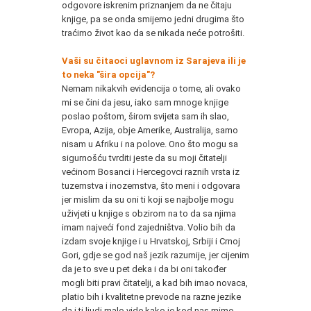
odgovore iskrenim priznanjem da ne čitaju
knjige, pa se onda smijemo jedni drugima što
traćimo život kao da se nikada neće potrošiti.
Vaši su čitaoci uglavnom iz Sarajeva ili je
to neka "šira opcija"?
Nemam nikakvih evidencija o tome, ali ovako
mi se čini da jesu, iako sam mnoge knjige
poslao poštom, širom svijeta sam ih slao,
Evropa, Azija, obje Amerike, Australija, samo
nisam u Afriku i na polove. Ono što mogu sa
sigurnošću tvrditi jeste da su moji čitatelji
većinom Bosanci i Hercegovci raznih vrsta iz
tuzemstva i inozemstva, što meni i odgovara
jer mislim da su oni ti koji se najbolje mogu
uživjeti u knjige s obzirom na to da sa njima
imam najveći fond zajedništva. Volio bih da
izdam svoje knjige i u Hrvatskoj, Srbiji i Crnoj
Gori, gdje se god naš jezik razumije, jer cijenim
da je to sve u pet deka i da bi oni također
mogli biti pravi čitatelji, a kad bih imao novaca,
platio bih i kvalitetne prevode na razne jezike
da i ti ljudi malo vide kako je kod nas mimo