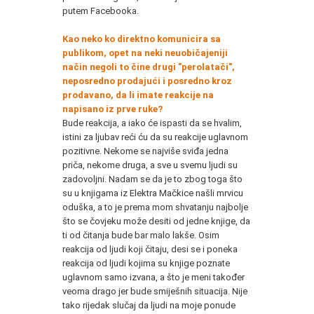
putem Facebooka.
Kao neko ko direktno komunicira sa
publikom, opet na neki neuobičajeniji
način negoli to čine drugi "perolatači",
neposredno prodajući i posredno kroz
prodavano, da li imate reakcije na
napisano iz prve ruke?
Bude reakcija, a iako će ispasti da se hvalim,
istini za ljubav reći ću da su reakcije uglavnom
pozitivne. Nekome se najviše sviđa jedna
priča, nekome druga, a sve u svemu ljudi su
zadovoljni. Nadam se da je to zbog toga što
su u knjigama iz Elektra Mačkice našli mrvicu
oduška, a to je prema mom shvatanju najbolje
što se čovjeku može desiti od jedne knjige, da
ti od čitanja bude bar malo lakše. Osim
reakcija od ljudi koji čitaju, desi se i poneka
reakcija od ljudi kojima su knjige poznate
uglavnom samo izvana, a što je meni također
veoma drago jer bude smiješnih situacija. Nije
tako rijedak slučaj da ljudi na moje ponude