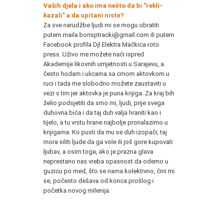
Vaših djela i ako ima nešto da bi "rekli-
kazali" a da upitani niste?
Za sve narudžbe ljudi mi se mogu obratiti
putem maila borisptracki@gmail.com ili putem
Facebook profila Djl Elektra Mačkica roto
press. Uživo me možete naći ispred
Akademije likovnih umjetnosti u Sarajevu, a
često hodam i ulicama sa crnom aktovkom u
ruci i tada me slobodno možete zaustaviti u
vezi s tim jer aktovka je puna knjiga. Za kraj bih
želio podsjetiti da smo mi, ljudi, prije svega
duhovna bića i da taj duh valja hraniti kao i
tijelo, a tu vrstu hrane najbolje pronalazimo u
knjigama. Ko pusti da mu se duh izopači, taj
mora siliti ljude da ga vole ili još gore kupovati
ljubav, a osim toga, ako je prazna glava
neprestano nas vreba opasnost da odemo u
guzicu po med, što se nama kolektivno, čini mi
se, počesto dešava od konca prošlog i
početka novog milenija.