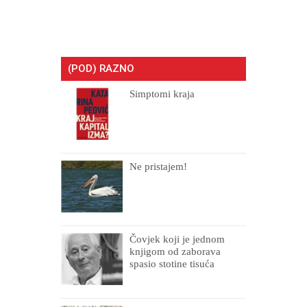
(POD) RAZNO
Simptomi kraja
Ne pristajem!
Čovjek koji je jednom
knjigom od zaborava
spasio stotine tisuća
drugih, prokletih i
uništenih