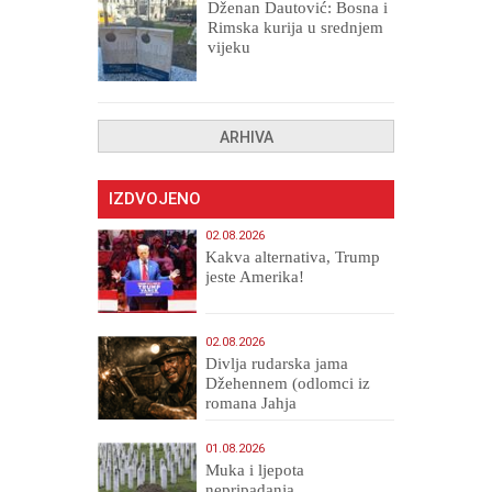
Dženan Dautović: Bosna i
Rimska kurija u srednjem
vijeku
ARHIVA
IZDVOJENO
02.08.2026
Kakva alternativa, Trump
jeste Amerika!
02.08.2026
Divlja rudarska jama
Džehennem (odlomci iz
romana Jahja
Veličanstveni)
01.08.2026
Muka i ljepota
nepripadanja