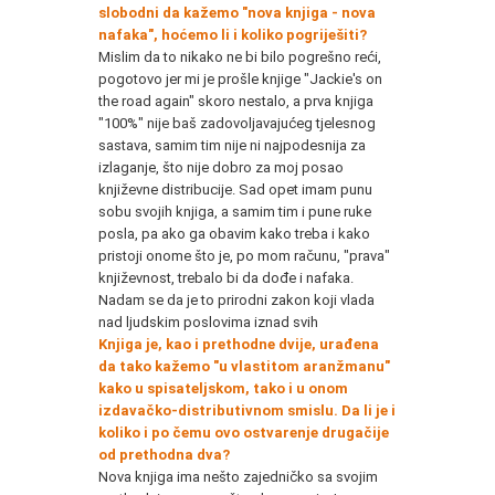
slobodni da kažemo "nova knjiga - nova
nafaka", hoćemo li i koliko pogriješiti?
Mislim da to nikako ne bi bilo pogrešno reći,
pogotovo jer mi je prošle knjige "Jackie's on
the road again" skoro nestalo, a prva knjiga
"100%" nije baš zadovoljavajućeg tjelesnog
sastava, samim tim nije ni najpodesnija za
izlaganje, što nije dobro za moj posao
književne distribucije. Sad opet imam punu
sobu svojih knjiga, a samim tim i pune ruke
posla, pa ako ga obavim kako treba i kako
pristoji onome što je, po mom računu, "prava"
književnost, trebalo bi da dođe i nafaka.
Nadam se da je to prirodni zakon koji vlada
nad ljudskim poslovima iznad svih
Kn
jiga je, kao i prethodne dvije, urađena
da tako kažemo "u vlastitom aranžmanu"
kako u spisateljskom, tako i u onom
izdavačko-distributivnom smislu. Da li je i
koliko i po čemu ovo ostvarenje drugačije
od prethodna dva?
Nova knjiga ima nešto zajedničko sa svojim