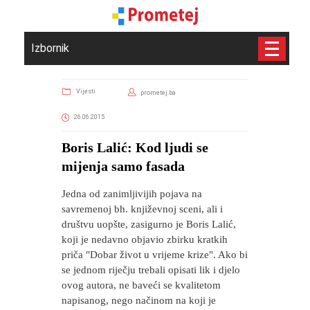
Izbornik
Vijesti
prometej.ba
26.06.2015
Boris Lalić: Kod ljudi se
mijenja samo fasada
Jedna od zanimljivijih pojava na
savremenoj bh. književnoj sceni, ali i
društvu uopšte, zasigurno je Boris Lalić,
koji je nedavno objavio zbirku kratkih
priča "Dobar život u vrijeme krize". Ako bi
se jednom riječju trebali opisati lik i djelo
ovog autora, ne baveći se kvalitetom
napisanog, nego načinom na koji je