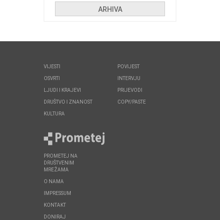
ARHIVA
VIJESTI
POVIJEST
OSVRTI
INTERVJU
LJUDI I KRAJEVI
PRIJEVODI
DRUŠTVO I ZNANOST
COPY/PASTE
KULTURA
PROMETEJ NA
DRUŠTVENIM
MREŽAMA
O NAMA
IMPRESSUM
KONTAKT
DONIRAJ