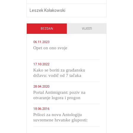
Leszek Kołakowski
BEZDAN
VIJESTI
06.11.2023
​Opet on ono svoje
17.10.2022
Kako se boriti za građansku
državu: vodič od 7 tačaka
28.04.2020
Portal Antimigrant: poziv na
otvaranje logora i progon
migranata poput bijesnih kerova
18.06.2016
Prilozi za novu Antologiju
suvremene hrvatske gluposti:
Kolinda i ekipa o navijačkim
huliganima