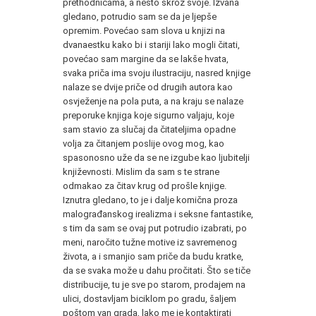
prethodnicama, a nešto skroz svoje. Izvana
gledano, potrudio sam se da je ljepše
opremim. Povećao sam slova u knjizi na
dvanaestku kako bi i stariji lako mogli čitati,
povećao sam margine da se lakše hvata,
svaka priča ima svoju ilustraciju, nasred knjige
nalaze se dvije priče od drugih autora kao
osvježenje na pola puta, a na kraju se nalaze
preporuke knjiga koje sigurno valjaju, koje
sam stavio za slučaj da čitateljima opadne
volja za čitanjem poslije ovog mog, kao
spasonosno uže da se ne izgube kao ljubitelji
književnosti. Mislim da sam s te strane
odmakao za čitav krug od prošle knjige.
Iznutra gledano, to je i dalje komična proza
malograđanskog irealizma i seksne fantastike,
s tim da sam se ovaj put potrudio izabrati, po
meni, naročito tužne motive iz savremenog
života, a i smanjio sam priče da budu kratke,
da se svaka može u dahu pročitati. Što se tiče
distribucije, tu je sve po starom, prodajem na
ulici, dostavljam biciklom po gradu, šaljem
poštom van grada, lako me je kontaktirati