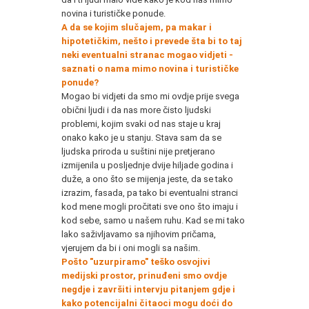
novina i turističke ponude.
A da se kojim slučajem, pa makar i
hipotetičkim, nešto i prevede šta bi to taj
neki eventualni stranac mogao vidjeti -
saznati o nama mimo novina i turističke
ponude?
Mogao bi vidjeti da smo mi ovdje prije svega
obični ljudi i da nas more čisto ljudski
problemi, kojim svaki od nas staje u kraj
onako kako je u stanju. Stava sam da se
ljudska priroda u suštini nije pretjerano
izmijenila u posljednje dvije hiljade godina i
duže, a ono što se mijenja jeste, da se tako
izrazim, fasada, pa tako bi eventualni stranci
kod mene mogli pročitati sve ono što imaju i
kod sebe, samo u našem ruhu. Kad se mi tako
lako saživljavamo sa njihovim pričama,
vjerujem da bi i oni mogli sa našim.
Pošto "uzurpiramo" teško osvojivi
medijski prostor, prinuđeni smo ovdje
negdje i završiti intervju pitanjem gdje i
kako potencijalni čitaoci mogu doći do