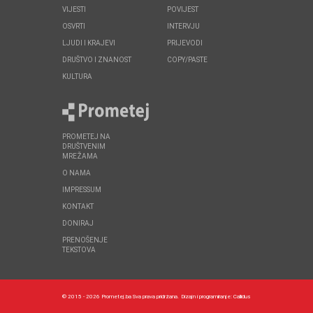
VIJESTI
POVIJEST
OSVRTI
INTERVJU
LJUDI I KRAJEVI
PRIJEVODI
DRUŠTVO I ZNANOST
COPY/PASTE
KULTURA
PROMETEJ NA
DRUŠTVENIM
MREŽAMA
O NAMA
IMPRESSUM
KONTAKT
DONIRAJ
PRENOŠENJE
TEKSTOVA
© 2015 - 2026 Prometej.ba Sva prava pridržana.
Dizajn i programiranje:
Callidus