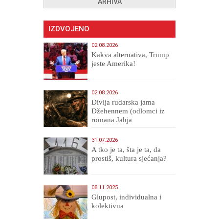
ARHIVA
IZDVOJENO
02.08.2026
Kakva alternativa, Trump
jeste Amerika!
02.08.2026
Divlja rudarska jama
Džehennem (odlomci iz
romana Jahja
Veličanstveni)
31.07.2026
A tko je ta, šta je ta, da
prostiš, kultura sjećanja?
08.11.2025
Glupost, individualna i
kolektivna