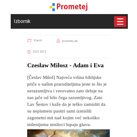
Izbornik
Vijesti
prometej.ba
25.01.2015
Czesław Miłosz - Adam i Eva
[Česlav Miloš] Najveća vrlina biblijske
priče o našim praroditeljima jeste to što je
nerazumljiva i verovatno zato deluje na
nas jače od bilo čega razumljivog. Zato
Lav Šestov i kaže da je teško zamisliti da
su nepismeni pastiri sami izmislili
zagonetni mit nad kojim već nekoliko
milenijuma mislioci lupaju glavu.