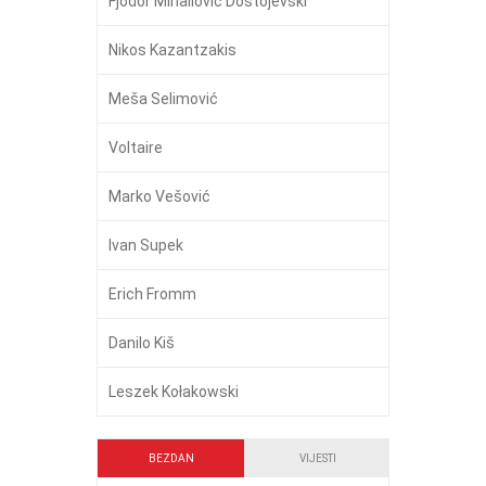
Fjodor Mihailovič Dostojevski
Nikos Kazantzakis
Meša Selimović
Voltaire
Marko Vešović
Ivan Supek
Erich Fromm
Danilo Kiš
Leszek Kołakowski
BEZDAN
VIJESTI