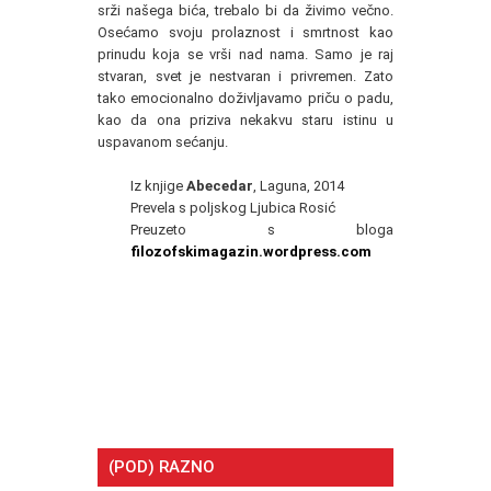
srži našega bića, trebalo bi da živimo večno.
Osećamo svoju prolaznost i smrtnost kao
prinudu koja se vrši nad nama. Samo je raj
stvaran, svet je nestvaran i privremen. Zato
tako emocionalno doživljavamo priču o padu,
kao da ona priziva nekakvu staru istinu u
uspavanom sećanju.
Iz knjige
Abecedar
, Laguna, 2014
Prevela s poljskog Ljubica Rosić
Preuzeto s bloga
filozofskimagazin.wordpress.com
(POD) RAZNO