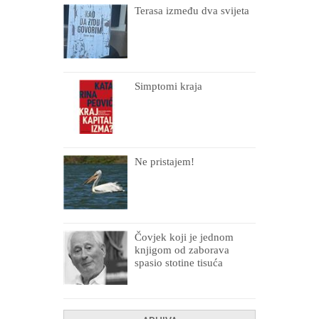
Terasa između dva svijeta
Simptomi kraja
Ne pristajem!
Čovjek koji je jednom
knjigom od zaborava
spasio stotine tisuća
drugih, prokletih i
uništenih