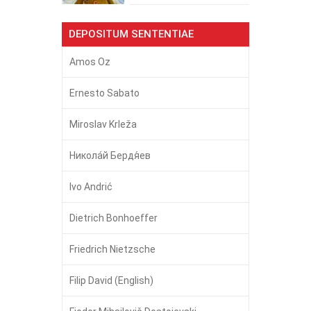
DEPOSITUM SENTENTIAE
Amos Oz
Ernesto Sabato
Miroslav Krleža
Никола́й Бердя́ев
Ivo Andrić
Dietrich Bonhoeffer
Friedrich Nietzsche
Filip David (English)