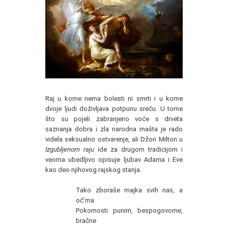
Raj u kome nema bolesti ni smrti i u kome
dvoje ljudi doživljava potpunu sreću. U tome
što su pojeli zabranjeno voće s drveta
saznanja dobra i zla narodna mašta je rado
videla seksualno ostvarenje, ali Džon Milton u
Izgubljenom raju
ide za drugom tradicijom i
veoma ubedljivo opisuje ljubav Adama i Eve
kao deo njihovog rajskog stanja.
Tako zboraše majka svih nas, a
oč’ma
Pokornosti punim, bespogovorne,
bračne