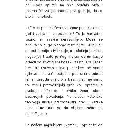
oni Boga spustili na nivo običnih bića i
osumnjičili za ljubomoru; prvi greh je, dakle,
bio čin oholosti.
Zašto su posle kršenja zabrane primetili da su
goli i zašto su se postideli? To je verovatno
važno, ali sasvim nerazumljivo. Može se
beskrajno dugo o tome razmišljati. Stupili su
na put istorije, civilizacije, a golotinja je njena
negacija? I zato je Bog morao da im sašije
odeću od životinjske kože? I zašto je taj jedan
trenutak izazvao takve posledice: ne samo
njihovu smrt već i potpunu promenu u prirodi
jer je i priroda u raju bila besmrtna. I ne samo
to, već i praroditeljski greh koji opterećuje
svakog muškarca i svaku ženu tokom
bezbrojnih pokolenja. Na sreću, katolička
teologija ubraja praroditeljski greh u verske
tajne i ne trudi se da objasni zašto ga
nasleđujemo.
Po našem najdubljem uverenju, koje seže do