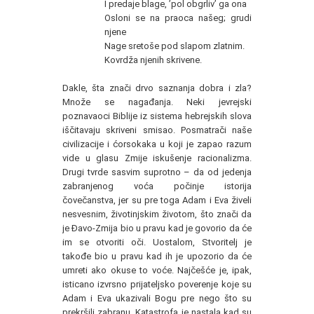
I predaje blage, ’pol obgrliv’ ga ona
Osloni se na praoca našeg; grudi
njene
Nage sretoše pod slapom zlatnim.
Kovrdža njenih skrivene.
Dakle, šta znači drvo saznanja dobra i zla?
Množe se nagađanja. Neki jevrejski
poznavaoci Biblije iz sistema hebrejskih slova
iščitavaju skriveni smisao. Posmatrači naše
civilizacije i ćorsokaka u koji je zapao razum
vide u glasu Zmije iskušenje racionalizma.
Drugi tvrde sasvim suprotno – da od jedenja
zabranjenog voća počinje istorija
čovečanstva, jer su pre toga Adam i Eva živeli
nesvesnim, životinjskim životom, što znači da
je Đavo-Zmija bio u pravu kad je govorio da će
im se otvoriti oči. Uostalom, Stvoritelj je
takođe bio u pravu kad ih je upozorio da će
umreti ako okuse to voće. Najčešće je, ipak,
isticano izvrsno prijateljsko poverenje koje su
Adam i Eva ukazivali Bogu pre nego što su
prekršili zabranu. Katastrofa je nastala kad su