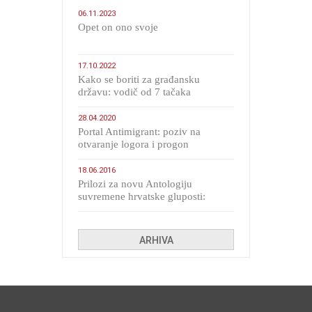
06.11.2023
​Opet on ono svoje
17.10.2022
Kako se boriti za građansku
državu: vodič od 7 tačaka
28.04.2020
Portal Antimigrant: poziv na
otvaranje logora i progon
migranata poput bijesnih kerova
18.06.2016
Prilozi za novu Antologiju
suvremene hrvatske gluposti:
Kolinda i ekipa o navijačkim
huliganima
ARHIVA