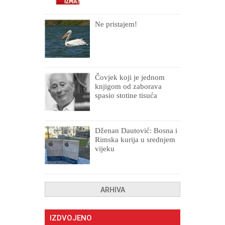
Ne pristajem!
Čovjek koji je jednom
knjigom od zaborava
spasio stotine tisuća
drugih, prokletih i
uništenih
Dženan Dautović: Bosna i
Rimska kurija u srednjem
vijeku
ARHIVA
IZDVOJENO