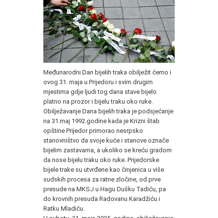
Međunarodni Dan bijelih traka obilježit ćemo i
ovog 31. maja u Prijedoru i svim drugim
mjestima gdje ljudi tog dana stave bijelo
platno na prozor i bijelu traku oko ruke.
Obilježavanje Dana bijelih traka je podsjećanje
na 31.maj 1992.godine kada je Krizni štab
opštine Prijedor primorao nesrpsko
stanovništvo da svoje kuće i stanove označe
bijelim zastavama, a ukoliko se kreću gradom
da nose bijelu traku oko ruke. Prijedorske
bijele trake su utvrđene kao činjenica u više
sudskih procesa za ratne zločine, od prve
presude na MKSJ u Hagu Dušku Tadiću, pa
do krovnih presuda Radovanu Karadžiću i
Ratku Mladiću.