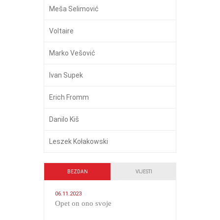
Meša Selimović
Voltaire
Marko Vešović
Ivan Supek
Erich Fromm
Danilo Kiš
Leszek Kołakowski
BEZDAN
VIJESTI
06.11.2023
​Opet on ono svoje