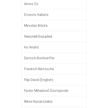
Amos Oz
Ernesto Sabato
Miroslav Krleža
Никола́й Бердя́ев
Ivo Andrić
Dietrich Bonhoeffer
Friedrich Nietzsche
Filip David (English)
Fjodor Mihailovič Dostojevski
Nikos Kazantzakis