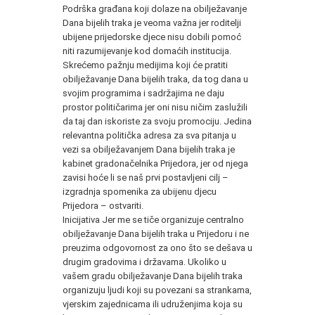
Podrška građana koji dolaze na obilježavanje
Dana bijelih traka je veoma važna jer roditelji
ubijene prijedorske djece nisu dobili pomoć
niti razumijevanje kod domaćih institucija.
Skrećemo pažnju medijima koji će pratiti
obilježavanje Dana bijelih traka, da tog dana u
svojim programima i sadržajima ne daju
prostor političarima jer oni nisu ničim zaslužili
da taj dan iskoriste za svoju promociju. Jedina
relevantna politička adresa za sva pitanja u
vezi sa obilježavanjem Dana bijelih traka je
kabinet gradonačelnika Prijedora, jer od njega
zavisi hoće li se naš prvi postavljeni cilj –
izgradnja spomenika za ubijenu djecu
Prijedora – ostvariti.
Inicijativa Jer me se tiče organizuje centralno
obilježavanje Dana bijelih traka u Prijedoru i ne
preuzima odgovornost za ono što se dešava u
drugim gradovima i državama. Ukoliko u
vašem gradu obilježavanje Dana bijelih traka
organizuju ljudi koji su povezani sa strankama,
vjerskim zajednicama ili udruženjima koja su