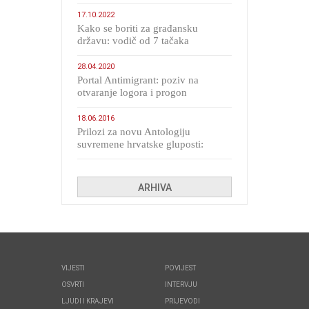
17.10.2022
Kako se boriti za građansku
državu: vodič od 7 tačaka
28.04.2020
Portal Antimigrant: poziv na
otvaranje logora i progon
migranata poput bijesnih kerova
18.06.2016
Prilozi za novu Antologiju
suvremene hrvatske gluposti:
Kolinda i ekipa o navijačkim
huliganima
ARHIVA
VIJESTI
POVIJEST
OSVRTI
INTERVJU
LJUDI I KRAJEVI
PRIJEVODI