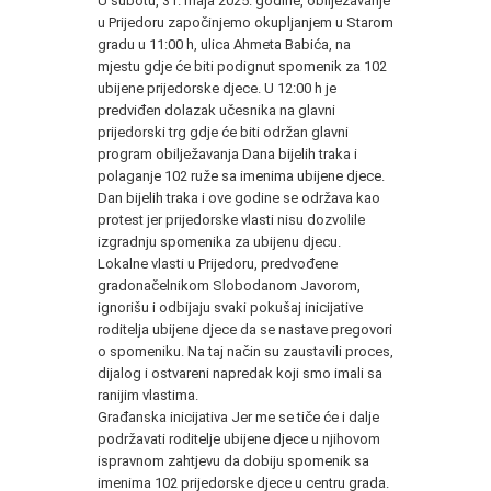
U subotu, 31. maja 2025. godine, obilježavanje
u Prijedoru započinjemo okupljanjem u Starom
gradu u 11:00 h, ulica Ahmeta Babića, na
mjestu gdje će biti podignut spomenik za 102
ubijene prijedorske djece. U 12:00 h je
predviđen dolazak učesnika na glavni
prijedorski trg gdje će biti održan glavni
program obilježavanja Dana bijelih traka i
polaganje 102 ruže sa imenima ubijene djece.
Dan bijelih traka i ove godine se održava kao
protest jer prijedorske vlasti nisu dozvolile
izgradnju spomenika za ubijenu djecu.
Lokalne vlasti u Prijedoru, predvođene
gradonačelnikom Slobodanom Javorom,
ignorišu i odbijaju svaki pokušaj inicijative
roditelja ubijene djece da se nastave pregovori
o spomeniku. Na taj način su zaustavili proces,
dijalog i ostvareni napredak koji smo imali sa
ranijim vlastima.
Građanska inicijativa Jer me se tiče će i dalje
podržavati roditelje ubijene djece u njihovom
ispravnom zahtjevu da dobiju spomenik sa
imenima 102 prijedorske djece u centru grada.