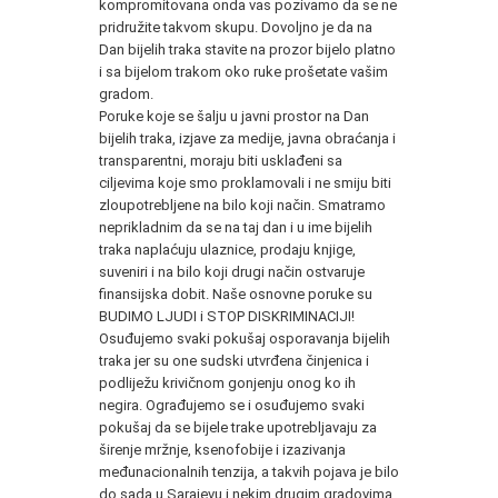
kompromitovana onda vas pozivamo da se ne
pridružite takvom skupu. Dovoljno je da na
Dan bijelih traka stavite na prozor bijelo platno
i sa bijelom trakom oko ruke prošetate vašim
gradom.
Poruke koje se šalju u javni prostor na Dan
bijelih traka, izjave za medije, javna obraćanja i
transparentni, moraju biti usklađeni sa
ciljevima koje smo proklamovali i ne smiju biti
zloupotrebljene na bilo koji način. Smatramo
neprikladnim da se na taj dan i u ime bijelih
traka naplaćuju ulaznice, prodaju knjige,
suveniri i na bilo koji drugi način ostvaruje
finansijska dobit. Naše osnovne poruke su
BUDIMO LJUDI i STOP DISKRIMINACIJI!
Osuđujemo svaki pokušaj osporavanja bijelih
traka jer su one sudski utvrđena činjenica i
podliježu krivičnom gonjenju onog ko ih
negira. Ograđujemo se i osuđujemo svaki
pokušaj da se bijele trake upotrebljavaju za
širenje mržnje, ksenofobije i izazivanja
međunacionalnih tenzija, a takvih pojava je bilo
do sada u Sarajevu i nekim drugim gradovima.