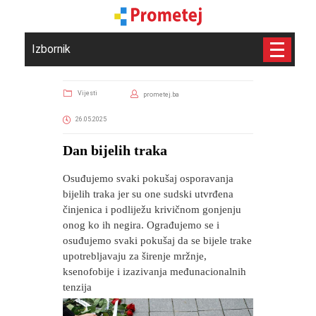
Izbornik
Vijesti
prometej.ba
26.05.2025
​Dan bijelih traka
Osuđujemo svaki pokušaj osporavanja
bijelih traka jer su one sudski utvrđena
činjenica i podliježu krivičnom gonjenju
onog ko ih negira. Ograđujemo se i
osuđujemo svaki pokušaj da se bijele trake
upotrebljavaju za širenje mržnje,
ksenofobije i izazivanja međunacionalnih
tenzija