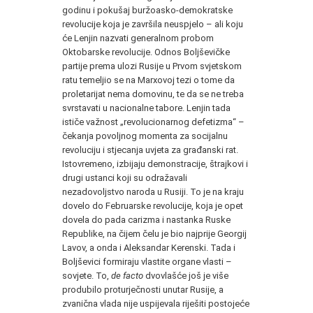
godinu i pokušaj buržoasko-demokratske
revolucije koja je završila neuspjelo – ali koju
će Lenjin nazvati generalnom probom
Oktobarske revolucije. Odnos Boljševičke
partije prema ulozi Rusije u Prvom svjetskom
ratu temeljio se na Marxovoj tezi o tome da
proletarijat nema domovinu, te da se ne treba
svrstavati u nacionalne tabore. Lenjin tada
ističe važnost „revolucionarnog defetizma“ –
čekanja povoljnog momenta za socijalnu
revoluciju i stjecanja uvjeta za građanski rat.
Istovremeno, izbijaju demonstracije, štrajkovi i
drugi ustanci koji su odražavali
nezadovoljstvo naroda u Rusiji. To je na kraju
dovelo do Februarske revolucije, koja je opet
dovela do pada carizma i nastanka Ruske
Republike, na čijem čelu je bio najprije Georgij
Lavov, a onda i Aleksandar Kerenski. Tada i
Boljševici formiraju vlastite organe vlasti –
sovjete. To,
de facto
dvovlašće još je više
produbilo proturječnosti unutar Rusije, a
zvanična vlada nije uspijevala riješiti postojeće