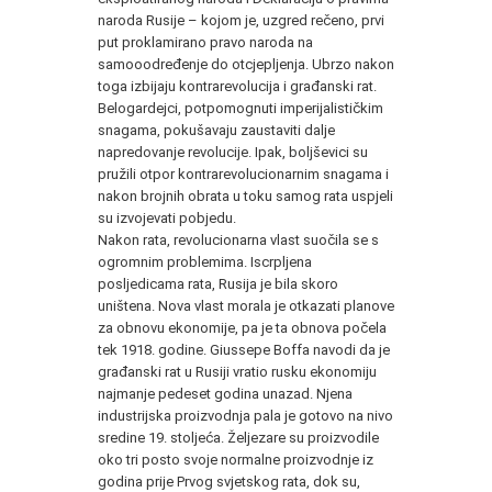
naroda Rusije – kojom je, uzgred rečeno, prvi
put proklamirano pravo naroda na
samooodređenje do otcjepljenja. Ubrzo nakon
toga izbijaju kontrarevolucija i građanski rat.
Belogardejci, potpomognuti imperijalističkim
snagama, pokušavaju zaustaviti dalje
napredovanje revolucije. Ipak, boljševici su
pružili otpor kontrarevolucionarnim snagama i
nakon brojnih obrata u toku samog rata uspjeli
su izvojevati pobjedu.
Nakon rata, revolucionarna vlast suočila se s
ogromnim problemima. Iscrpljena
posljedicama rata, Rusija je bila skoro
uništena. Nova vlast morala je otkazati planove
za obnovu ekonomije, pa je ta obnova počela
tek 1918. godine. Giussepe Boffa navodi da je
građanski rat u Rusiji vratio rusku ekonomiju
najmanje pedeset godina unazad. Njena
industrijska proizvodnja pala je gotovo na nivo
sredine 19. stoljeća. Željezare su proizvodile
oko tri posto svoje normalne proizvodnje iz
godina prije Prvog svjetskog rata, dok su,