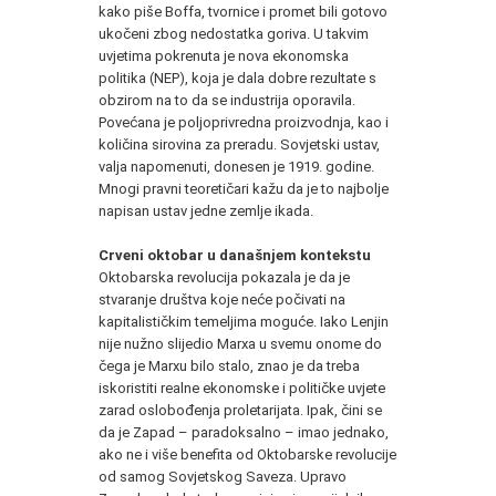
kako piše Boffa, tvornice i promet bili gotovo
ukočeni zbog nedostatka goriva. U takvim
uvjetima pokrenuta je nova ekonomska
politika (NEP), koja je dala dobre rezultate s
obzirom na to da se industrija oporavila.
Povećana je poljoprivredna proizvodnja, kao i
količina sirovina za preradu. Sovjetski ustav,
valja napomenuti, donesen je 1919. godine.
Mnogi pravni teoretičari kažu da je to najbolje
napisan ustav jedne zemlje ikada.
Crveni oktobar u današnjem kontekstu
Oktobarska revolucija pokazala je da je
stvaranje društva koje neće počivati na
kapitalističkim temeljima moguće. Iako Lenjin
nije nužno slijedio Marxa u svemu onome do
čega je Marxu bilo stalo, znao je da treba
iskoristiti realne ekonomske i političke uvjete
zarad oslobođenja proletarijata. Ipak, čini se
da je Zapad – paradoksalno – imao jednako,
ako ne i više benefita od Oktobarske revolucije
od samog Sovjetskog Saveza. Upravo