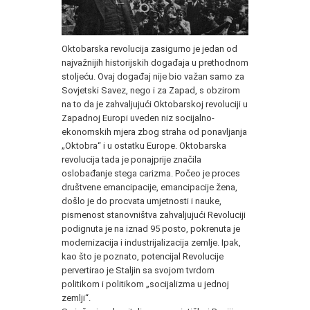
Oktobarska revolucija zasigurno je jedan od
najvažnijih historijskih događaja u prethodnom
stoljeću. Ovaj događaj nije bio važan samo za
Sovjetski Savez, nego i za Zapad, s obzirom
na to da je zahvaljujući Oktobarskoj revoluciji u
Zapadnoj Europi uveden niz socijalno-
ekonomskih mjera zbog straha od ponavljanja
„Oktobra“ i u ostatku Europe. Oktobarska
revolucija tada je ponajprije značila
oslobađanje stega carizma. Počeo je proces
društvene emancipacije, emancipacije žena,
došlo je do procvata umjetnosti i nauke,
pismenost stanovništva zahvaljujući Revoluciji
podignuta je na iznad 95 posto, pokrenuta je
modernizacija i industrijalizacija zemlje. Ipak,
kao što je poznato, potencijal Revolucije
pervertirao je Staljin sa svojom tvrdom
politikom i politikom „socijalizma u jednoj
zemlji“.