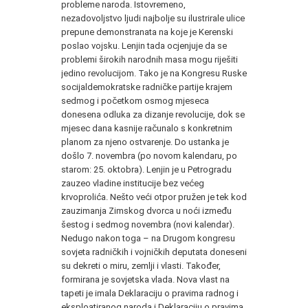
probleme naroda. Istovremeno,
nezadovoljstvo ljudi najbolje su ilustrirale ulice
prepune demonstranata na koje je Kerenski
poslao vojsku. Lenjin tada ocjenjuje da se
problemi širokih narodnih masa mogu riješiti
jedino revolucijom. Tako je na Kongresu Ruske
socijaldemokratske radničke partije krajem
sedmog i početkom osmog mjeseca
donesena odluka za dizanje revolucije, dok se
mjesec dana kasnije računalo s konkretnim
planom za njeno ostvarenje. Do ustanka je
došlo 7. novembra (po novom kalendaru, po
starom: 25. oktobra). Lenjin je u Petrogradu
zauzeo vladine institucije bez većeg
krvoprolića. Nešto veći otpor pružen je tek kod
zauzimanja Zimskog dvorca u noći između
šestog i sedmog novembra (novi kalendar).
Nedugo nakon toga – na Drugom kongresu
sovjeta radničkih i vojničkih deputata doneseni
su dekreti o miru, zemlji i vlasti. Također,
formirana je sovjetska vlada. Nova vlast na
tapeti je imala Deklaraciju o pravima radnog i
eksploatiranog naroda i Deklaraciju o pravima