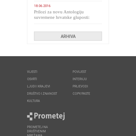
migranata poput bijesnih kerova
18.06.2016
Prilozi za novu Antologiju
suvremene hrvatske gluposti:
Kolinda i ekipa o navijačkim
huliganima
ARHIVA
VIJESTI
POVIJEST
OSVRTI
INTERVJU
LJUDI I KRAJEVI
PRIJEVODI
DRUŠTVO I ZNANOST
COPY/PASTE
KULTURA
PROMETEJ NA
DRUŠTVENIM
MREŽAMA