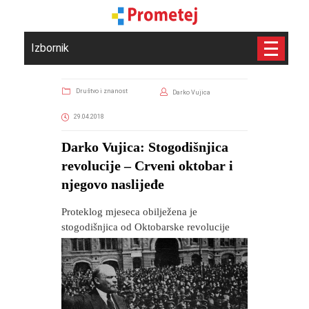
Izbornik
Društvo i znanost
Darko Vujica
29.04.2018
Darko Vujica: Stogodišnjica
revolucije – Crveni oktobar i
njegovo naslijeđe
Proteklog mjeseca obilježena je
stogodišnjica od Oktobarske revolucije