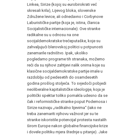
Linkea, Sirize (kojoj su eurobirokrati već
skresali krila), Lijevog bloka, slovenske
Združene levice, ali odnedavno i Corbynove
Laburističke partije (koja je, istina, članica
Socijalističke internacionale). Ove stranke
radikalne su u odnosu na one
socijaldemokratske trećeputaške, koje su
zahvaljujući blerovskoj politici u potpunosti
zanemarile radništvo. Ipak, ukoliko
pogledamo programe tih stranaka, možemo
reći da su njihovi zahtjevi nalik onima koje su
klasične socijaldemokratske partije imale u
razdoblju od pedesetih do osamdesetih
godina prošlog stoljeća. To svjedoči pobjedi
neoliberalne kapitalističke ideologije, koja je
politički spektar toliko pomakla udesno da se
čak i reformističke stranke poput Podemosa i
Sirize nazivaju „radikalno lijevima“ (iako ne
treba zanemariti njihovu važnost jer su te
stranke iskoristile potencijal protesta nastalih
širom Europe nakon globalne financijske krize
i dovele politiku mjera štednje u pitanje). Jake