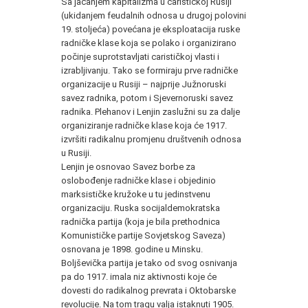
Sa jačanjem kapitalizma u carističkoj Rusiji
(ukidanjem feudalnih odnosa u drugoj polovini
19. stoljeća) povećana je eksploatacija ruske
radničke klase koja se polako i organizirano
počinje suprotstavljati carističkoj vlasti i
izrabljivanju. Tako se formiraju prve radničke
organizacije u Rusiji – najprije Južnoruski
savez radnika, potom i Sjevernoruski savez
radnika. Plehanov i Lenjin zaslužni su za dalje
organiziranje radničke klase koja će 1917.
izvršiti radikalnu promjenu društvenih odnosa
u Rusiji.
Lenjin je osnovao Savez borbe za
oslobođenje radničke klase i objedinio
marksističke kružoke u tu jedinstvenu
organizaciju. Ruska socijaldemokratska
radnička partija (koja je bila prethodnica
Komunističke partije Sovjetskog Saveza)
osnovana je 1898. godine u Minsku.
Boljševička partija je tako od svog osnivanja
pa do 1917. imala niz aktivnosti koje će
dovesti do radikalnog prevrata i Oktobarske
revolucije. Na tom tragu valja istaknuti 1905.