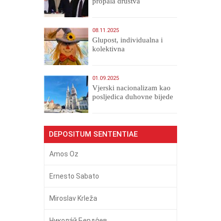
propala društva
08.11.2025
Glupost, individualna i
kolektivna
01.09.2025
​Vjerski nacionalizam kao
posljedica duhovne bijede
DEPOSITUM SENTENTIAE
Amos Oz
Ernesto Sabato
Miroslav Krleža
Никола́й Бердя́ев