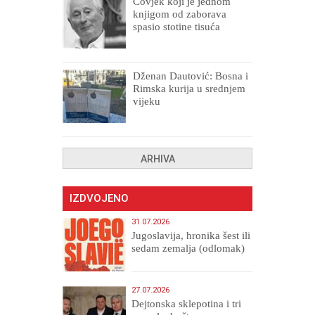
Čovjek koji je jednom
knjigom od zaborava
spasio stotine tisuća
drugih, prokletih i
uništenih
Dženan Dautović: Bosna i
Rimska kurija u srednjem
vijeku
ARHIVA
IZDVOJENO
31.07.2026
Jugoslavija, hronika šest ili
sedam zemalja (odlomak)
27.07.2026
Dejtonska sklepotina i tri