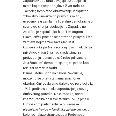
Zapadne vlade tada usvajaju niz socijalnih
mjera kojima se poboljšava život radnika.
Također, besplatno obrazovanje, besplatno
zdravstvo, univerzalno pravo glasa itd.,
uvedeno je u zemljama liberalne demokracije u
strahu od širenja revolucije na Zapad, a ne
zato što je kapital tako htio. Tim tragom,
Slavoj Žižek piše da se potrebno prisjetiti liste
zahtjeva kojima završava
Manifest
komunističke partije
: većina njih, osim ukidanja
privatnog vlasništva nad sredstvima za
proizvodnju, danas se naširoko prihvaća u
„buržoaskim“ demokracijama, ali jedino kao
rezultat narodnih borbi.
Danas, stotinu godina nakon Revolucije,
možemo se pitati šta nama znači Crveni
oktobar. Čini se da smo daleko od revolucije iz
1917. godine u smislu uspostavljanja novog
društvenog poretka. Na europskoj sceni
imamo „radikalno lijeve stranke“ okupljene u
Europskom parlamentu oko
Europske
ujedinjene ljevice – Nordijske zelene ljevice
, u
kojoj se nalaze stranke poput Podemosa,