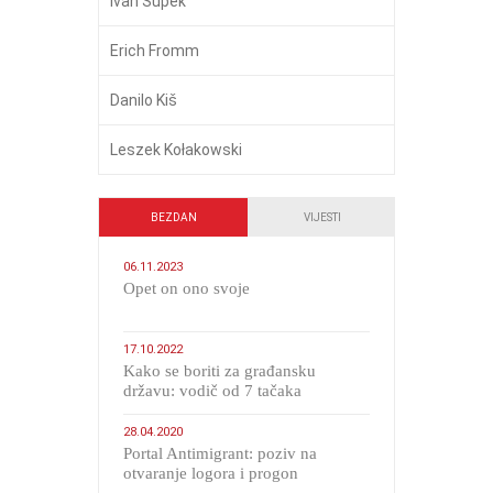
Ivan Supek
Erich Fromm
Danilo Kiš
Leszek Kołakowski
BEZDAN
VIJESTI
06.11.2023
​Opet on ono svoje
17.10.2022
Kako se boriti za građansku
državu: vodič od 7 tačaka
28.04.2020
Portal Antimigrant: poziv na
otvaranje logora i progon