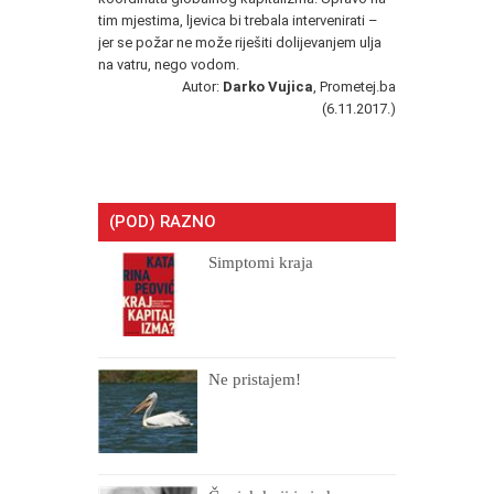
tim mjestima, ljevica bi trebala intervenirati –
jer se požar ne može riješiti dolijevanjem ulja
na vatru, nego vodom.
Autor:
Darko Vujica
, Prometej.ba
(6.11.2017.)
(POD) RAZNO
Simptomi kraja
Ne pristajem!