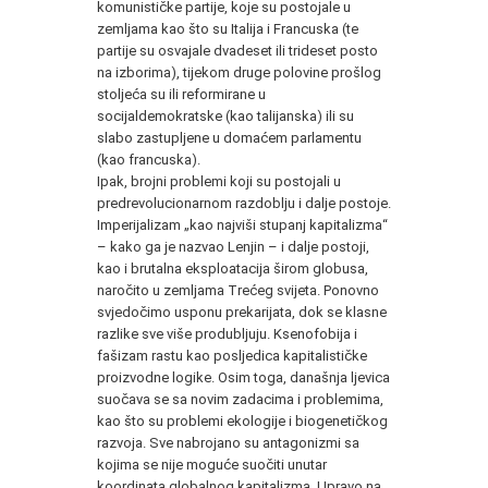
komunističke partije, koje su postojale u
zemljama kao što su Italija i Francuska (te
partije su osvajale dvadeset ili trideset posto
na izborima), tijekom druge polovine prošlog
stoljeća su ili reformirane u
socijaldemokratske (kao talijanska) ili su
slabo zastupljene u domaćem parlamentu
(kao francuska).
Ipak, brojni problemi koji su postojali u
predrevolucionarnom razdoblju i dalje postoje.
Imperijalizam „kao najviši stupanj kapitalizma“
– kako ga je nazvao Lenjin – i dalje postoji,
kao i brutalna eksploatacija širom globusa,
naročito u zemljama Trećeg svijeta. Ponovno
svjedočimo usponu prekarijata, dok se klasne
razlike sve više produbljuju. Ksenofobija i
fašizam rastu kao posljedica kapitalističke
proizvodne logike. Osim toga, današnja ljevica
suočava se sa novim zadacima i problemima,
kao što su problemi ekologije i biogenetičkog
razvoja. Sve nabrojano su antagonizmi sa
kojima se nije moguće suočiti unutar
koordinata globalnog kapitalizma. Upravo na