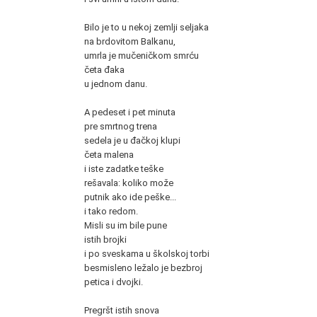
Bilo je to u nekoj zemlji seljaka
na brdovitom Balkanu,
umrla je mučeničkom smrću
četa đaka
u jednom danu.
A pedeset i pet minuta
pre smrtnog trena
sedela je u đačkoj klupi
četa malena
i iste zadatke teške
rešavala: koliko može
putnik ako ide peške...
i tako redom.
Misli su im bile pune
istih brojki
i po sveskama u školskoj torbi
besmisleno ležalo je bezbroj
petica i dvojki.
Pregršt istih snova