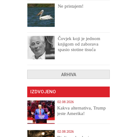
Ne pristajem!
Čovjek koji je jednom
knjigom od zaborava
spasio stotine tisuća
drugih, prokletih i
uništenih
ARHIVA
IZDVOJENO
02.08.2026
Kakva alternativa, Trump
jeste Amerika!
02.08.2026