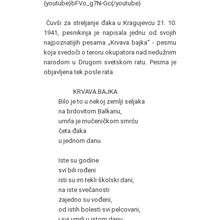
{youtube}bFVo_g7N-Gc{/youtube}
Čuvši za streljanje đaka u Kragujevcu 21. 10.
1941, pesnikinja je napisala jednu od svojih
najpoznatijih pesama „Krvava bajka“ - pesmu
koja svedoči o teroru okupatora nad nedužnim
narodom u Drugom svetskom ratu. Pesma je
objavljena tek posle rata.
KRVAVA BAJKA
Bilo je to u nekoj zemlji seljaka
na brdovitom Balkanu,
umrla je mučeničkom smrću
četa đaka
u jednom danu.
Iste su godine
svi bili rođeni
isti su im tekli školski dani,
na iste svečanosti
zajedno su vođeni,
od istih bolesti svi pelcovani,
i svi umrli u istom danu.