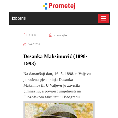
Izbornik
Vijesti
prometej.ba
16.05.2014
Desanka Maksimović (1898-
1993)
Na dananšnji dan, 16. 5. 1898. u Valjevu
je rođena pjesnikinja Desanka
Maksimović. U Valjevu je završila
gimnaziju, a povijest umjetnosti na
Filozofskom fakultetu u Beogradu.