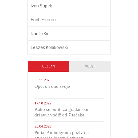
Ivan Supek
Erich Fromm
Danilo Kiš
Leszek Kołakowski
BEZDAN
VIJESTI
06.11.2023
​Opet on ono svoje
17.10.2022
Kako se boriti za građansku
državu: vodič od 7 tačaka
28.04.2020
Portal Antimigrant: poziv na