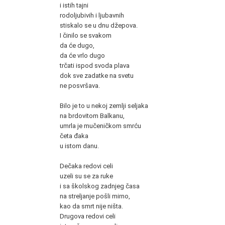
i istih tajni
rodoljubivih i ljubavnih
stiskalo se u dnu džepova.
I činilo se svakom
da će dugo,
da će vrlo dugo
trčati ispod svoda plava
dok sve zadatke na svetu
ne posvršava.
Bilo je to u nekoj zemlji seljaka
na brdovitom Balkanu,
umrla je mučeničkom smrću
četa đaka
u istom danu.
Dečaka redovi celi
uzeli su se za ruke
i sa školskog zadnjeg časa
na streljanje pošli mirno,
kao da smrt nije ništa.
Drugova redovi celi