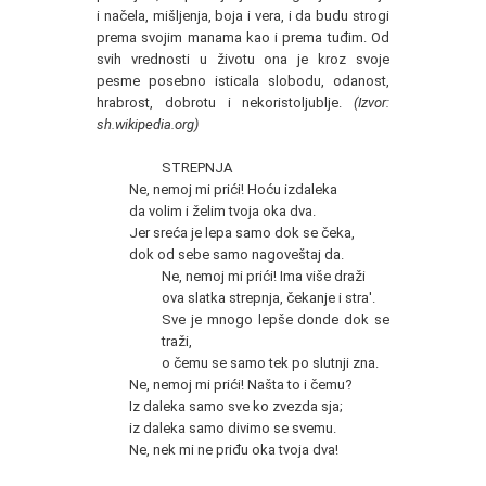
i načela, mišljenja, boja i vera, i da budu strogi
prema svojim manama kao i prema tuđim. Od
svih vrednosti u životu ona je kroz svoje
pesme posebno isticala slobodu, odanost,
hrabrost, dobrotu i nekoristoljublje.
(Izvor:
sh.wikipedia.org)
STREPNJA
Ne, nemoj mi prići! Hoću izdaleka
da volim i želim tvoja oka dva.
Jer sreća je lepa samo dok se čeka,
dok od sebe samo nagoveštaj da.
Ne, nemoj mi prići! Ima više draži
ova slatka strepnja, čekanje i stra'.
Sve je mnogo lepše donde dok se
traži,
o čemu se samo tek po slutnji zna.
Ne, nemoj mi prići! Našta to i čemu?
Iz daleka samo sve ko zvezda sja;
iz daleka samo divimo se svemu.
Ne, nek mi ne priđu oka tvoja dva!