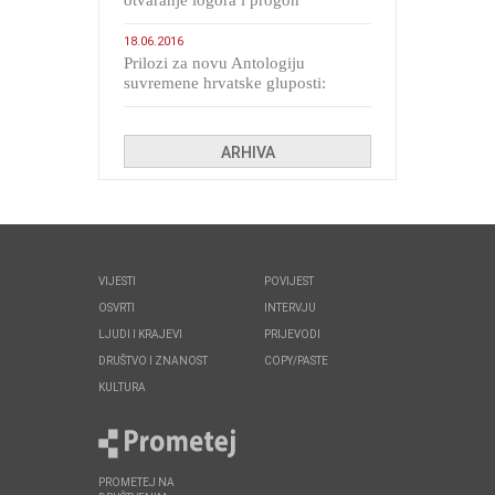
otvaranje logora i progon
migranata poput bijesnih kerova
18.06.2016
Prilozi za novu Antologiju
suvremene hrvatske gluposti:
Kolinda i ekipa o navijačkim
huliganima
ARHIVA
VIJESTI
POVIJEST
OSVRTI
INTERVJU
LJUDI I KRAJEVI
PRIJEVODI
DRUŠTVO I ZNANOST
COPY/PASTE
KULTURA
PROMETEJ NA