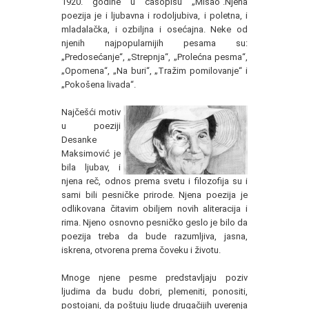
1920. godine u časopisu „Misao“.Njena
poezija je i ljubavna i rodoljubiva, i poletna, i
mladalačka, i ozbiljna i osećajna. Neke od
njenih najpopularnijih pesama su:
„Predosećanje“, „Strepnja“, „Prolećna pesma“,
„Opomena“, „Na buri“, „Tražim pomilovanje“ i
„Pokošena livada“.
Najčešći motiv
u poeziji
Desanke
Maksimović je
bila ljubav, i
njena reč, odnos prema svetu i filozofija su i
sami bili pesničke prirode. Njena poezija je
odlikovana čitavim obiljem novih aliteracija i
rima. Njeno osnovno pesničko geslo je bilo da
poezija treba da bude razumljiva, jasna,
iskrena, otvorena prema čoveku i životu.
Mnoge njene pesme predstavljaju poziv
ljudima da budu dobri, plemeniti, ponositi,
postojani, da poštuju ljude drugačijih uverenja