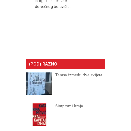
istog časa se uzneli
do večnog boravišta.
(POD) RAZNO
Terasa između dva svijeta
Simptomi kraja