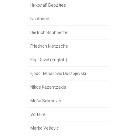
Никола́й Бердя́ев
Ivo Andrić
Dietrich Bonhoeffer
Friedrich Nietzsche
Filip David (English)
Fjodor Mihailovič Dostojevski
Nikos Kazantzakis
Meša Selimović
Voltaire
Marko Vešović