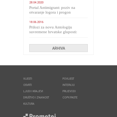
28.04.2020
Portal Antimigrant: poziv na
otvaranje logora i progon
migranata poput bijesnih kerova
18.06.2016
Prilozi za novu Antologiju
suvremene hrvatske gluposti:
Kolinda i ekipa o navijačkim
huliganima
ARHIVA
VIJESTI
POVIJEST
OSVRTI
INTERVJU
LJUDI I KRAJEVI
PRIJEVODI
DRUŠTVO I ZNANOST
COPY/PASTE
KULTURA