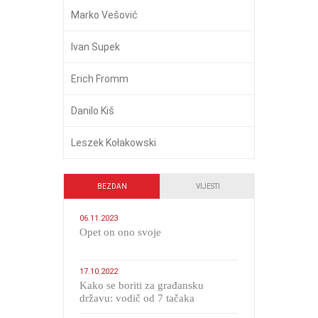
Marko Vešović
Ivan Supek
Erich Fromm
Danilo Kiš
Leszek Kołakowski
BEZDAN
VIJESTI
06.11.2023
​Opet on ono svoje
17.10.2022
Kako se boriti za građansku
državu: vodič od 7 tačaka