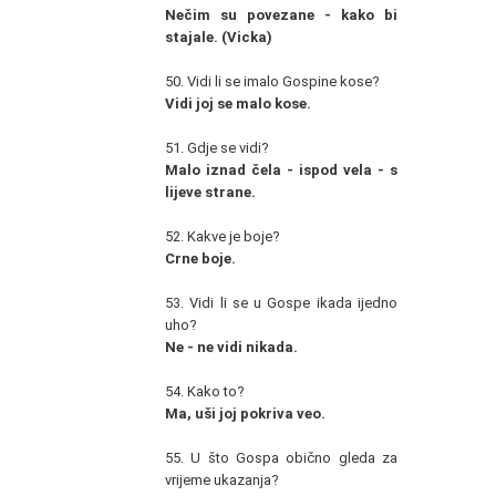
Nečim su povezane - kako bi
stajale. (Vicka)
50. Vidi li se imalo Gospine kose?
Vidi joj se malo kose.
51. Gdje se vidi?
Malo iznad čela - ispod vela - s
lijeve strane.
52. Kakve je boje?
Crne boje.
53. Vidi li se u Gospe ikada ijedno
uho?
Ne - ne vidi nikada.
54. Kako to?
Ma, uši joj pokriva veo.
55. U što Gospa obično gleda za
vrijeme ukazanja?