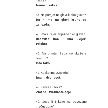
nakita?
Nema nikakva.
44. Na primjer, na glavi ili oko glave?
Da - ima na glavi krunu od
zvijezda.
45. Ima li uvijek zvijezde oko glave?
Redovito ima - ima uvijek.
(Vicka)
46. Na primjer: kada se ukaže s
Isusom?
Isto tako.
47. Koliko ima zvijezda?
Ima ih dvanaest.
48. Kakve su boje?
Zlatne - zlatkaste boje.
49. Jesu li i kako su povezane
međusobno?