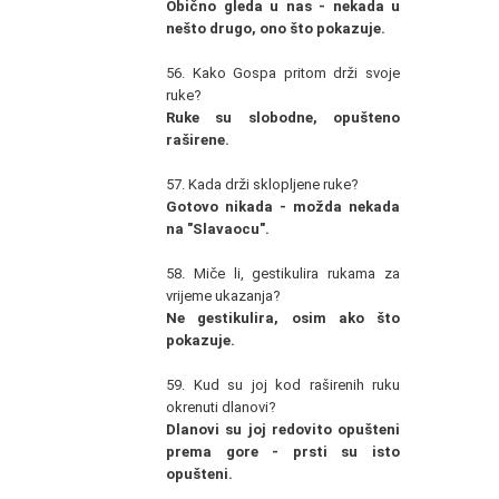
Obično gleda u nas - nekada u
nešto drugo, ono što pokazuje.
56. Kako Gospa pritom drži svoje
ruke?
Ruke su slobodne, opušteno
raširene.
57. Kada drži sklopljene ruke?
Gotovo nikada - možda nekada
na "Slavaocu".
58. Miče li, gestikulira rukama za
vrijeme ukazanja?
Ne gestikulira, osim ako što
pokazuje.
59. Kud su joj kod raširenih ruku
okrenuti dlanovi?
Dlanovi su joj redovito opušteni
prema gore - prsti su isto
opušteni.