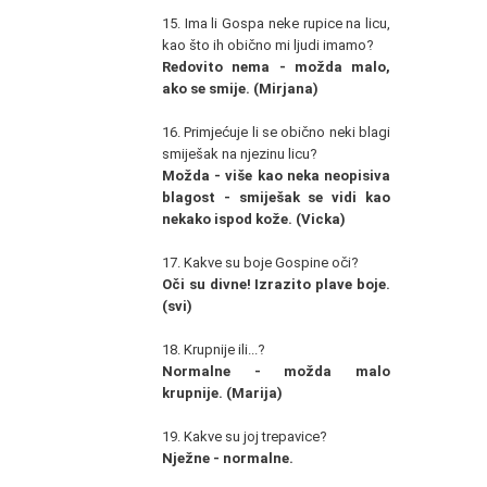
15. Ima li Gospa neke rupice na licu,
kao što ih obično mi ljudi imamo?
Redovito nema - možda malo,
ako se smije. (Mirjana)
16. Primjećuje li se obično neki blagi
smiješak na njezinu licu?
Možda - više kao neka neopisiva
blagost - smiješak se vidi kao
nekako ispod kože. (Vicka)
17. Kakve su boje Gospine oči?
Oči su divne! Izrazito plave boje.
(svi)
18. Krupnije ili...?
Normalne - možda malo
krupnije. (Marija)
19. Kakve su joj trepavice?
Nježne - normalne.