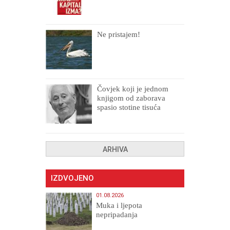
Ne pristajem!
Čovjek koji je jednom
knjigom od zaborava
spasio stotine tisuća
drugih, prokletih i
uništenih
ARHIVA
IZDVOJENO
01.08.2026
Muka i ljepota
nepripadanja