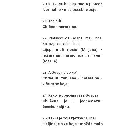
20. Kakve su boje njezine trepavice?
Normalne - nisu posebne boje.
21. Tanje ili...
Obične - normalne.
22. Naravno da Gospa ima i nos.
Kakav je on: oštar ili...?
Lijep, mali nosić (Mirjana) -
normalan, harmoničan s licem.
(Marija)
23. A Gospine obrve?
Obrve su tanušne - normalne -
više crne boje.
24. Kako je obučena vaša Gospa?
Obučena je u jednostavnu
žensku haljinu.
25. Kakve je boje njezina haljina?
Haljina je sive boje - možda malo