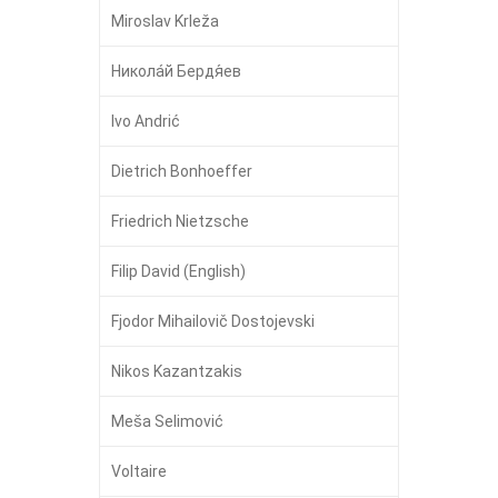
Miroslav Krleža
Никола́й Бердя́ев
Ivo Andrić
Dietrich Bonhoeffer
Friedrich Nietzsche
Filip David (English)
Fjodor Mihailovič Dostojevski
Nikos Kazantzakis
Meša Selimović
Voltaire