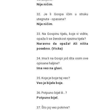
Nije ničim.
32. Je li Gospa ičim u struku
utegnuta - opasana?
Nije ničim.
33. Na Gospinu tijelu, koje vi vidite,
opaža li se ženskost njezina tijela?
Naravno da opaža! Ali ništa
posebno. (Vicka)
34. Ima li na Gospi još išta osim ove
opisane haljine?
Ima veo na glavi.
35. Koje je boje taj veo?
Veo je bijele boje.
36. Potpuno bijel ili...?
Potpuno bijel.
37. Što joj veo pokriva?