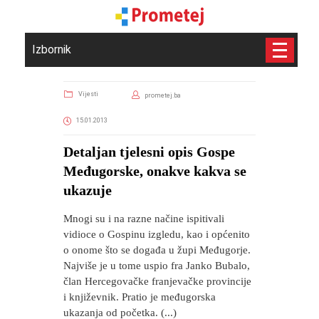
Izbornik
Vijesti
prometej.ba
15.01.2013
Detaljan tjelesni opis Gospe
Međugorske, onakve kakva se
ukazuje
Mnogi su i na razne načine ispitivali
vidioce o Gospinu izgledu, kao i općenito
o onome što se događa u župi Međugorje.
Najviše je u tome uspio fra Janko Bubalo,
član Hercegovačke franjevačke provincije
i književnik. Pratio je međugorska
ukazanja od početka. (...)