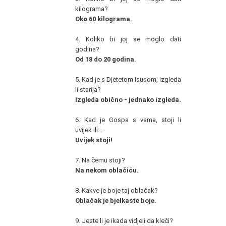
kilograma?
Oko 60 kilograma.
4. Koliko bi joj se moglo dati
godina?
Od 18 do 20 godina.
5. Kad je s Djetetom Isusom, izgleda
li starija?
Izgleda obično - jednako izgleda.
6. Kad je Gospa s vama, stoji li
uvijek ili...
Uvijek stoji!
7. Na čemu stoji?
Na nekom oblačiću.
8. Kakve je boje taj oblačak?
Oblačak je bjelkaste boje.
9. Jeste li je ikada vidjeli da kleči?