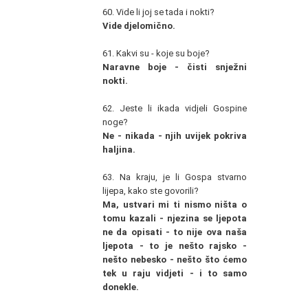
60. Vide li joj se tada i nokti?
Vide djelomično.
61. Kakvi su - koje su boje?
Naravne boje - čisti snježni
nokti.
62. Jeste li ikada vidjeli Gospine
noge?
Ne - nikada - njih uvijek pokriva
haljina.
63. Na kraju, je li Gospa stvarno
lijepa, kako ste govorili?
Ma, ustvari mi ti nismo ništa o
tomu kazali - njezina se ljepota
ne da opisati - to nije ova naša
ljepota - to je nešto rajsko -
nešto nebesko - nešto što ćemo
tek u raju vidjeti - i to samo
donekle.