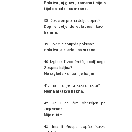
Pokriva joj glavu, ramena i cijelo
tijelo s leđa i sa strana.
38. Dokle on prema dolje dopire?
Dopire dolje do oblačića, kao i
haljina.
39. Dokle je sprijeda pokriva?
Pokriva je s leđa i sa strana.
40. Izgleda li veo čvršći, deblji nego
Gospina haljina?
Ne izgleda - sličan je haljini.
41. Ima li na njemu ikakva nakita?
Nema nikakva nakita.
42. Je li on ičim obrubljen po
krajevima?
Nije ničim.
43. Ima li Gospa uopće ikakva