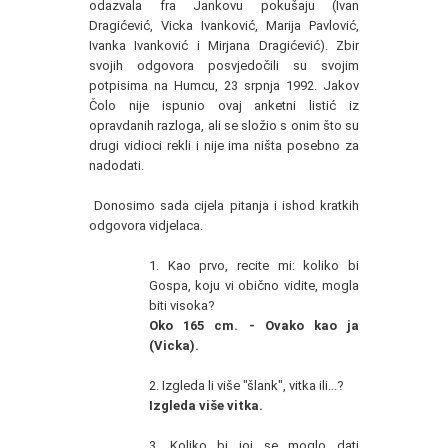
odazvala fra Jankovu pokušaju (Ivan
Dragićević, Vicka Ivanković, Marija Pavlović,
Ivanka Ivanković i Mirjana Dragićević). Zbir
svojih odgovora posvjedočili su svojim
potpisima na Humcu, 23 srpnja 1992. Jakov
Čolo nije ispunio ovaj anketni listić iz
opravdanih razloga, ali se složio s onim što su
drugi vidioci rekli i nije ima ništa posebno za
nadodati.
Donosimo sada cijela pitanja i ishod kratkih
odgovora vidjelaca.
1. Kao prvo, recite mi: koliko bi
Gospa, koju vi obično vidite, mogla
biti visoka?
Oko 165 cm. - Ovako kao ja
(Vicka).
2. Izgleda li više "šlank", vitka ili...?
Izgleda više vitka.
3. Koliko bi joj se moglo dati