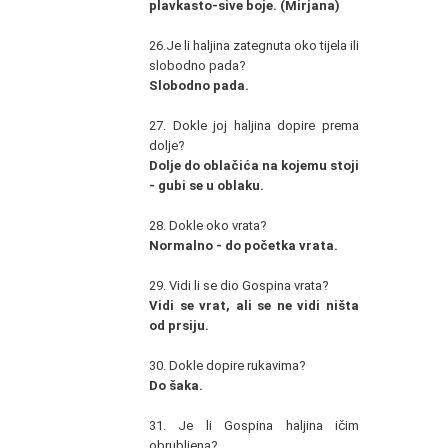
plavkasto-sive boje. (Mirjana)
26.Je li haljina zategnuta oko tijela ili
slobodno pada?
Slobodno pada.
27. Dokle joj haljina dopire prema
dolje?
Dolje do oblačića na kojemu stoji
- gubi se u oblaku.
28. Dokle oko vrata?
Normalno - do početka vrata.
29. Vidi li se dio Gospina vrata?
Vidi se vrat, ali se ne vidi ništa
od prsiju.
30. Dokle dopire rukavima?
Do šaka.
31. Je li Gospina haljina ičim
obrubljena?