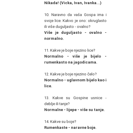
Nikada! (Vicka, Ivan, Ivanka...)
10. Naravno da vaša Gospa ima i
svoje lice. Kakvo je ono: okruglasto
ili više duguljasto - ovalno?
Više je duguljasto - ovalno -
normalno.
11. Kakve je boje njezino lice?
Normalno - više je bijelo -
rumenkasto na jagodicama.
12. Kakve je boje njezino čelo?
Normalno - uglavnom bijelo kao i
lice.
13. Kakve su Gospine usnice -
deblje ili tanje?
Normalne - lijepe - više su tanje.
14. Kakve su boje?
Rumenkaste - naravne boje.