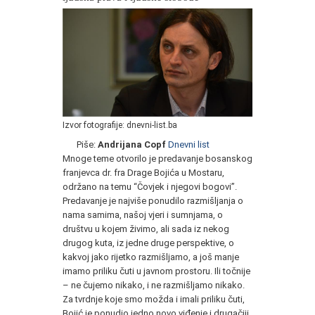
Izvor fotografije: dnevni-list.ba
Piše:
Andrijana Copf
Dnevni list
Mnoge teme otvorilo je predavanje bosanskog
franjevca dr. fra Drage Bojića u Mostaru,
održano na temu “Čovjek i njegovi bogovi”.
Predavanje je najviše ponudilo razmišljanja o
nama samima, našoj vjeri i sumnjama, o
društvu u kojem živimo, ali sada iz nekog
drugog kuta, iz jedne druge perspektive, o
kakvoj jako rijetko razmišljamo, a još manje
imamo priliku čuti u javnom prostoru. Ili točnije
– ne čujemo nikako, i ne razmišljamo nikako.
Za tvrdnje koje smo možda i imali priliku čuti,
Bojić je ponudio jedno novo viđenje i drugačiji