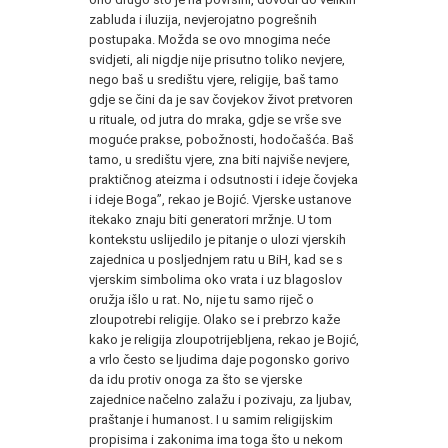
zabluda i iluzija, nevjerojatno pogrešnih
postupaka. Možda se ovo mnogima neće
svidjeti, ali nigdje nije prisutno toliko nevjere,
nego baš u središtu vjere, religije, baš tamo
gdje se čini da je sav čovjekov život pretvoren
u rituale, od jutra do mraka, gdje se vrše sve
moguće prakse, pobožnosti, hodočašća. Baš
tamo, u središtu vjere, zna biti najviše nevjere,
praktičnog ateizma i odsutnosti i ideje čovjeka
i ideje Boga”, rekao je Bojić. Vjerske ustanove
itekako znaju biti generatori mržnje. U tom
kontekstu uslijedilo je pitanje o ulozi vjerskih
zajednica u posljednjem ratu u BiH, kad se s
vjerskim simbolima oko vrata i uz blagoslov
oružja išlo u rat. No, nije tu samo riječ o
zloupotrebi religije. Olako se i prebrzo kaže
kako je religija zloupotrijebljena, rekao je Bojić,
a vrlo često se ljudima daje pogonsko gorivo
da idu protiv onoga za što se vjerske
zajednice načelno zalažu i pozivaju, za ljubav,
praštanje i humanost. I u samim religijskim
propisima i zakonima ima toga što u nekom