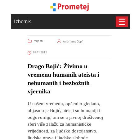
Izbornik
Vijesti
Andrijana Copf
09.11.2015
Drago Bojić: Živimo u
vremenu humanih ateista i
nehumanih i bezbožnih
vjernika
U našem vremenu, općenito gledano,
objasnio je Bojić, ateisti su humaniji i
odgovorniji, oni se u javnoj društvenoj
sferi više zalažu za humanističke
vrijednosti, za ljudsko dostojanstvo,
ljudska prava i ljudske slobode