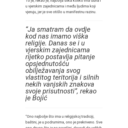
To je, rekao je, najbolja slika koliko ima duha i
u vjerskim zajednicama i među ljudima koji
vjeruju, jer je sve otišlo u manifestnu razinu.
“Ja smatram da ovdje
kod nas imamo viška
religije. Danas se i u
vjerskim zajednicama
rijetko postavlja pitanje
opsjednutošću
obilježavanja svog
vlastitog teritorija i silnih
nekih vanjskih znakova
svoje prisutnosti”, rekao
je Bojić
“Ono najbolje što ima u religijskoj tradiciji,
baštini, je u podrumima, ono je prekriveno. Sve
ono drugo što je na površini, dovodi do velikih