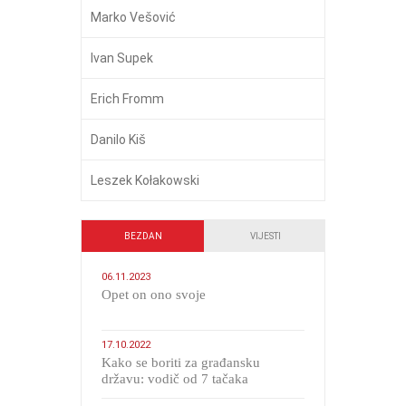
Marko Vešović
Ivan Supek
Erich Fromm
Danilo Kiš
Leszek Kołakowski
BEZDAN
VIJESTI
06.11.2023
​Opet on ono svoje
17.10.2022
Kako se boriti za građansku
državu: vodič od 7 tačaka