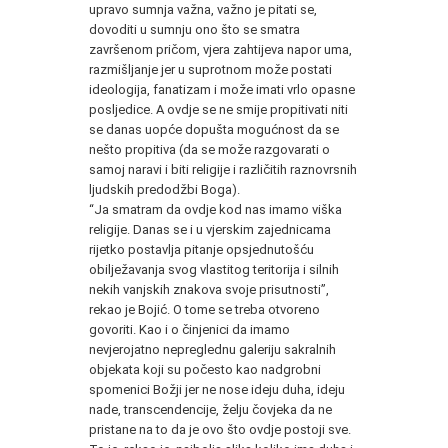
upravo sumnja važna, važno je pitati se,
dovoditi u sumnju ono što se smatra
završenom pričom, vjera zahtijeva napor uma,
razmišljanje jer u suprotnom može postati
ideologija, fanatizam i može imati vrlo opasne
posljedice. A ovdje se ne smije propitivati niti
se danas uopće dopušta mogućnost da se
nešto propitiva (da se može razgovarati o
samoj naravi i biti religije i različitih raznovrsnih
ljudskih predodžbi Boga).
“Ja smatram da ovdje kod nas imamo viška
religije. Danas se i u vjerskim zajednicama
rijetko postavlja pitanje opsjednutošću
obilježavanja svog vlastitog teritorija i silnih
nekih vanjskih znakova svoje prisutnosti”,
rekao je Bojić. O tome se treba otvoreno
govoriti. Kao i o činjenici da imamo
nevjerojatno nepreglednu galeriju sakralnih
objekata koji su počesto kao nadgrobni
spomenici Božji jer ne nose ideju duha, ideju
nade, transcendencije, želju čovjeka da ne
pristane na to da je ovo što ovdje postoji sve.