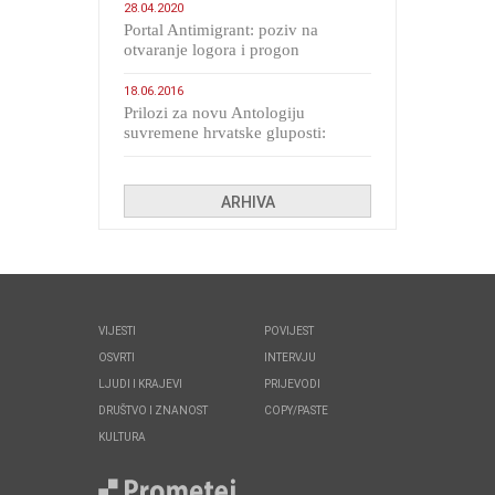
28.04.2020
Portal Antimigrant: poziv na
otvaranje logora i progon
migranata poput bijesnih kerova
18.06.2016
Prilozi za novu Antologiju
suvremene hrvatske gluposti:
Kolinda i ekipa o navijačkim
huliganima
ARHIVA
VIJESTI
POVIJEST
OSVRTI
INTERVJU
LJUDI I KRAJEVI
PRIJEVODI
DRUŠTVO I ZNANOST
COPY/PASTE
KULTURA