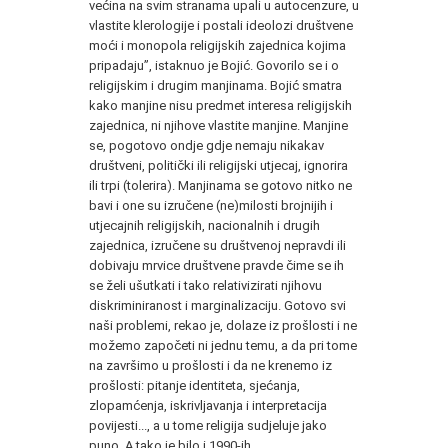
većina na svim stranama upali u autocenzure, u
vlastite klerologije i postali ideolozi društvene
moći i monopola religijskih zajednica kojima
pripadaju”, istaknuo je Bojić. Govorilo se i o
religijskim i drugim manjinama. Bojić smatra
kako manjine nisu predmet interesa religijskih
zajednica, ni njihove vlastite manjine. Manjine
se, pogotovo ondje gdje nemaju nikakav
društveni, politički ili religijski utjecaj, ignorira
ili trpi (tolerira). Manjinama se gotovo nitko ne
bavi i one su izručene (ne)milosti brojnijih i
utjecajnih religijskih, nacionalnih i drugih
zajednica, izručene su društvenoj nepravdi ili
dobivaju mrvice društvene pravde čime se ih
se želi ušutkati i tako relativizirati njihovu
diskriminiranost i marginalizaciju. Gotovo svi
naši problemi, rekao je, dolaze iz prošlosti i ne
možemo započeti ni jednu temu, a da pri tome
na završimo u prošlosti i da ne krenemo iz
prošlosti: pitanje identiteta, sjećanja,
zlopamćenja, iskrivljavanja i interpretacija
povijesti..., a u tome religija sudjeluje jako
puno. A tako je bilo i 1990-ih.