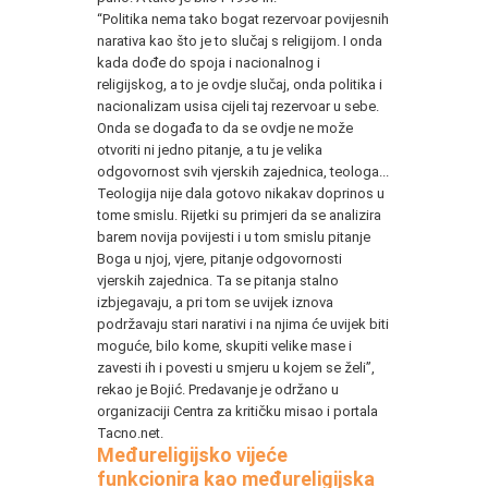
“Politika nema tako bogat rezervoar povijesnih
narativa kao što je to slučaj s religijom. I onda
kada dođe do spoja i nacionalnog i
religijskog, a to je ovdje slučaj, onda politika i
nacionalizam usisa cijeli taj rezervoar u sebe.
Onda se događa to da se ovdje ne može
otvoriti ni jedno pitanje, a tu je velika
odgovornost svih vjerskih zajednica, teologa...
Teologija nije dala gotovo nikakav doprinos u
tome smislu. Rijetki su primjeri da se analizira
barem novija povijesti i u tom smislu pitanje
Boga u njoj, vjere, pitanje odgovornosti
vjerskih zajednica. Ta se pitanja stalno
izbjegavaju, a pri tom se uvijek iznova
podržavaju stari narativi i na njima će uvijek biti
moguće, bilo kome, skupiti velike mase i
zavesti ih i povesti u smjeru u kojem se želi”,
rekao je Bojić. Predavanje je održano u
organizaciji Centra za kritičku misao i portala
Tacno.net.
Međureligijsko vijeće
funkcionira kao međureligijska