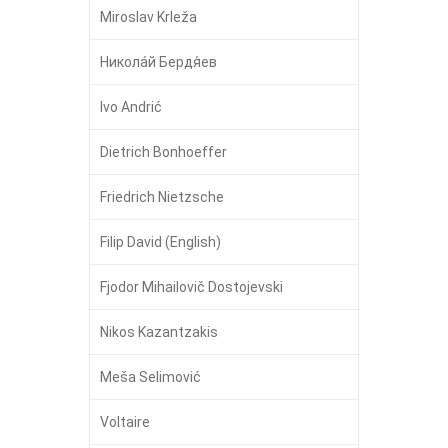
Miroslav Krleža
Никола́й Бердя́ев
Ivo Andrić
Dietrich Bonhoeffer
Friedrich Nietzsche
Filip David (English)
Fjodor Mihailovič Dostojevski
Nikos Kazantzakis
Meša Selimović
Voltaire