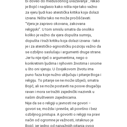
bi doveo do međusobnog uvažavanja”, rekao
je Bojić i naglasio kako ništa nije tako važno
za vjeru ljudi kao ateistička kritika koja dolazi
izvana. Ništa tako ne može pročišćavati.
“Vjera je zapravo okovana, zakovana
religijski”. U tom smislu smatra da onoliko
koliko je važno da vjera dopušta sumnju,
dopušta i traži kritiku koja dolazi izvana - tako
je i za ateističko-agnostičku poziciju važno da
se ozbiljno saslušaju i argumenti druge strane.
Jer tu nije riječ o argumentima, nego o
konkretnim ljudima i njihovim životima i onome
u što oni vjeruju. U čovjekovom životu ima
puno faza koje nužno uključuju i pitanje Boga i
religiju. To pitanje se ne može izbjeći, smatra
Bojić, ali se može postaviti na posve drugačiju
ravan i mora se tražiti zajednički nazivnik u
našim društvenim zajednicama.
Nije da se o religiji u javnosti ne govori –
govori se, možda i previše, ali površno i bez
ozbiljnog pristupa. A govoriti o religiji na pravi
način od ogromne je važnosti, istaknuo je
Bojić, jer jedno od najvažnijih pitanja ovog