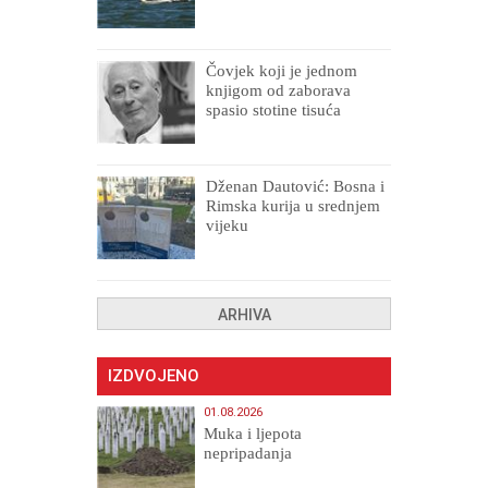
Čovjek koji je jednom
knjigom od zaborava
spasio stotine tisuća
drugih, prokletih i
uništenih
Dženan Dautović: Bosna i
Rimska kurija u srednjem
vijeku
ARHIVA
IZDVOJENO
01.08.2026
Muka i ljepota
nepripadanja