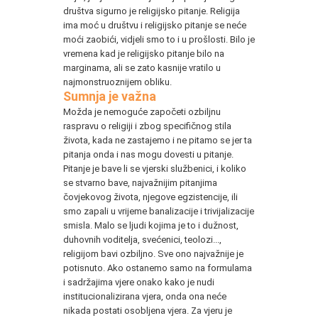
društva sigurno je religijsko pitanje. Religija
ima moć u društvu i religijsko pitanje se neće
moći zaobići, vidjeli smo to i u prošlosti. Bilo je
vremena kad je religijsko pitanje bilo na
marginama, ali se zato kasnije vratilo u
najmonstruoznijem obliku.
Sumnja je važna
Možda je nemoguće započeti ozbiljnu
raspravu o religiji i zbog specifičnog stila
života, kada ne zastajemo i ne pitamo se jer ta
pitanja onda i nas mogu dovesti u pitanje.
Pitanje je bave li se vjerski službenici, i koliko
se stvarno bave, najvažnijim pitanjima
čovjekovog života, njegove egzistencije, ili
smo zapali u vrijeme banalizacije i trivijalizacije
smisla. Malo se ljudi kojima je to i dužnost,
duhovnih voditelja, svećenici, teolozi...,
religijom bavi ozbiljno. Sve ono najvažnije je
potisnuto. Ako ostanemo samo na formulama
i sadržajima vjere onako kako je nudi
institucionalizirana vjera, onda ona neće
nikada postati osobljena vjera. Za vjeru je