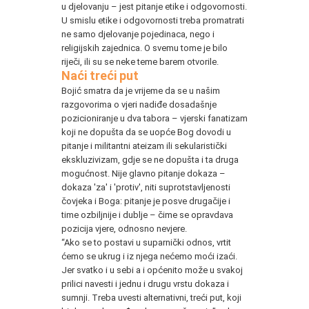
u djelovanju – jest pitanje etike i odgovornosti.
U smislu etike i odgovornosti treba promatrati
ne samo djelovanje pojedinaca, nego i
religijskih zajednica. O svemu tome je bilo
riječi, ili su se neke teme barem otvorile.
Naći treći put
Bojić smatra da je vrijeme da se u našim
razgovorima o vjeri nadiđe dosadašnje
pozicioniranje u dva tabora – vjerski fanatizam
koji ne dopušta da se uopće Bog dovodi u
pitanje i militantni ateizam ili sekularistički
ekskluzivizam, gdje se ne dopušta i ta druga
mogućnost. Nije glavno pitanje dokaza –
dokaza 'za' i 'protiv', niti suprotstavljenosti
čovjeka i Boga: pitanje je posve drugačije i
time ozbiljnije i dublje – čime se opravdava
pozicija vjere, odnosno nevjere.
“Ako se to postavi u suparnički odnos, vrtit
ćemo se ukrug i iz njega nećemo moći izaći.
Jer svatko i u sebi a i općenito može u svakoj
prilici navesti i jednu i drugu vrstu dokaza i
sumnji. Treba uvesti alternativni, treći put, koji