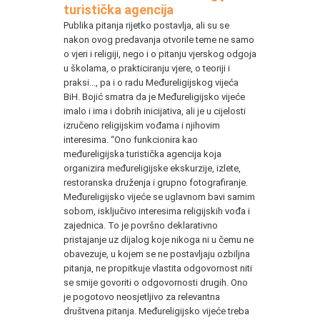
turistička agencija
Publika pitanja rijetko postavlja, ali su se
nakon ovog predavanja otvorile teme ne samo
o vjeri i religiji, nego i o pitanju vjerskog odgoja
u školama, o prakticiranju vjere, o teoriji i
praksi..., pa i o radu Međureligijskog vijeća
BiH. Bojić smatra da je Međureligijsko vijeće
imalo i ima i dobrih inicijativa, ali je u cijelosti
izručeno religijskim vođama i njihovim
interesima. “Ono funkcionira kao
međureligijska turistička agencija koja
organizira međureligijske ekskurzije, izlete,
restoranska druženja i grupno fotografiranje.
Međureligijsko vijeće se uglavnom bavi samim
sobom, isključivo interesima religijskih vođa i
zajednica. To je površno deklarativno
pristajanje uz dijalog koje nikoga ni u čemu ne
obavezuje, u kojem se ne postavljaju ozbiljna
pitanja, ne propitkuje vlastita odgovornost niti
se smije govoriti o odgovornosti drugih. Ono
je pogotovo neosjetljivo za relevantna
društvena pitanja. Međureligijsko vijeće treba