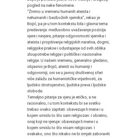
pogled na neke fenomene.
“Živimo u vremenu humanih ateista i
nehumanih i bezbožnih vjernika”, rekao je
Bojić, pa je u tom kontekstu bila i glavna tema
predavanja: međusobno uvažavanje pozicija
vjere i nevjere, pitanje odgovornosti vjernika i
ateista i propitivanje religijskih narativa, dogmi,
religijske prakse i odustajanje od svih oblika
zloupotrebe religije i političke i nacionalne
religije. U našem vremenu, generalno gledano,
objasnio je Bojić, ateisti su humaniji i
odgovorniji, oni se u javnoj društvenoj sferi
više zalažu za humanističke vrijednosti, za
ljudsko dostojanstvo, ljudska prava i ljudske
slobode.
Temeljno pitanje za vjeru je etičko, a ne
racionalno, i u tom kontekstu bi se svatko
trebao ovako zapitati: obavezuje li mene i u
kojem smislu to što sam religiozan. I obratno,
onaj koji ne vjeruje: obavezuje li mene i u
kojem smislu to što nisam religiozan. I
svakako, ono što nikako ne bi smjeli zaboraviti