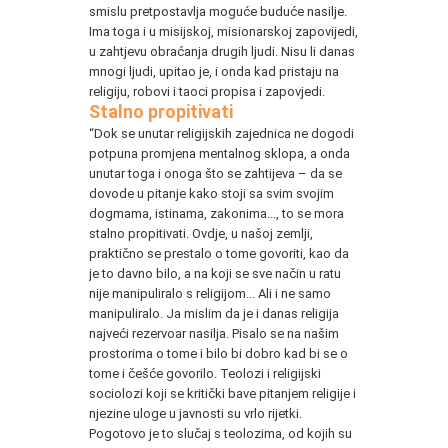
smislu pretpostavlja moguće buduće nasilje.
Ima toga i u misijskoj, misionarskoj zapovijedi,
u zahtjevu obraćanja drugih ljudi. Nisu li danas
mnogi ljudi, upitao je, i onda kad pristaju na
religiju, robovi i taoci propisa i zapovjedi.
Stalno propitivati
“Dok se unutar religijskih zajednica ne dogodi
potpuna promjena mentalnog sklopa, a onda
unutar toga i onoga što se zahtijeva – da se
dovode u pitanje kako stoji sa svim svojim
dogmama, istinama, zakonima..., to se mora
stalno propitivati. Ovdje, u našoj zemlji,
praktično se prestalo o tome govoriti, kao da
je to davno bilo, a na koji se sve način u ratu
nije manipuliralo s religijom... Ali i ne samo
manipuliralo. Ja mislim da je i danas religija
najveći rezervoar nasilja. Pisalo se na našim
prostorima o tome i bilo bi dobro kad bi se o
tome i češće govorilo. Teolozi i religijski
sociolozi koji se kritički bave pitanjem religije i
njezine uloge u javnosti su vrlo rijetki.
Pogotovo je to slučaj s teolozima, od kojih su