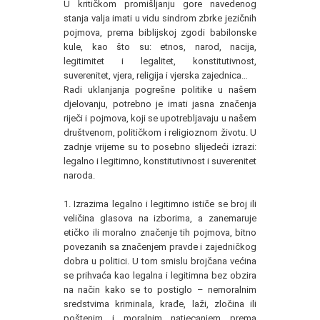
U kritičkom promišljanju gore navedenog
stanja valja imati u vidu sindrom zbrke jezičnih
pojmova, prema biblijskoj zgodi babilonske
kule, kao što su: etnos, narod, nacija,
legitimitet i legalitet, konstitutivnost,
suverenitet, vjera, religija i vjerska zajednica…
Radi uklanjanja pogrešne politike u našem
djelovanju, potrebno je imati jasna značenja
riječi i pojmova, koji se upotrebljavaju u našem
društvenom, političkom i religioznom životu. U
zadnje vrijeme su to posebno slijedeći izrazi:
legalno i legitimno, konstitutivnost i suverenitet
naroda.
1. Izrazima legalno i legitimno ističe se broj ili
veličina glasova na izborima, a zanemaruje
etičko ili moralno značenje tih pojmova, bitno
povezanih sa značenjem pravde i zajedničkog
dobra u politici. U tom smislu brojčana većina
se prihvaća kao legalna i legitimna bez obzira
na način kako se to postiglo – nemoralnim
sredstvima kriminala, krađe, laži, zločina ili
poštenim i moralnim natjecanjem prema