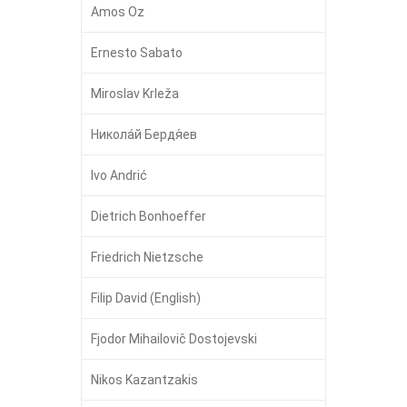
Amos Oz
Ernesto Sabato
Miroslav Krleža
Никола́й Бердя́ев
Ivo Andrić
Dietrich Bonhoeffer
Friedrich Nietzsche
Filip David (English)
Fjodor Mihailovič Dostojevski
Nikos Kazantzakis