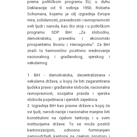
prema političkom programu EU, u duhu
Deklaracije od 9. svibnja 1950. Roberta
Schumana, kojemu je cilj izgradnja Evrope
mira, solidarnosti, pravednosti i ravnopravnosti
svih ljudi i naroda, kao što stoji i u političkom
programu SDP BiH: „Za slobodnu,
demokratsku, pravednu i ekonomski
prosperitetnu Bosnu i Hercegovinu“. Za BiH
znači to harmonično pozitivno vrednovanje
nacionalnog i građanskog, vjerskog i
sekularnog:
1. BiH - demokratska, decentralizirana i
sekularna država, u kojoj će biti zagarantirana
ljudska prava i građanske slobode, nacionalna
ravnopravnost, socijalna pravda i vjerska
sloboda pojedinaca i vjerskih zajednica.
2. Izgradnja BiH kao pravne države u kojoj će
svi ljudi, narodi-nacije i nacionalne manjine biti
konstitutivni na cijelom teritoriju i u svim
institucijama države. To se može postići
kantonizacijom, odnosno formiranjem
samoodrživih kantona na cijelom prostoru i