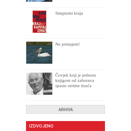
Simptomi kraja
Ne pristajem!
Čovjek koji je jednom
knjigom od zaborava
spasio stotine tisuća
drugih, prokletih i
uništenih
ARHIVA
IZDVOJENO