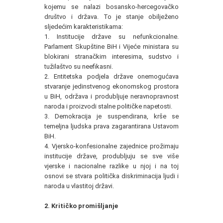
kojemu se nalazi bosansko-hercegovačko
društvo i država. To je stanje obilježeno
sljedećim karakteristikama:
1. Institucije države su nefunkcionalne.
Parlament Skupštine BiH i Vijeće ministara su
blokirani stranačkim interesima, sudstvo i
tužilaštvo su neefikasni.
2. Entitetska podjela države onemogućava
stvaranje jedinstvenog ekonomskog prostora
u BiH, održava i produbljuje neravnopravnost
naroda i proizvodi stalne političke napetosti.
3. Demokracija je suspendirana, krše se
temeljna ljudska prava zagarantirana Ustavom
BiH.
4. Vjersko-konfesionalne zajednice prožimaju
institucije države, produbljuju se sve više
vjerske i nacionalne razlike u njoj i na toj
osnovi se stvara politička diskriminacija ljudi i
naroda u vlastitoj državi.
2. Kritičko promišljanje