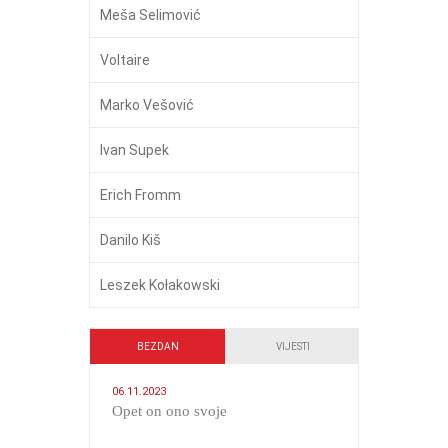
Meša Selimović
Voltaire
Marko Vešović
Ivan Supek
Erich Fromm
Danilo Kiš
Leszek Kołakowski
BEZDAN
VIJESTI
06.11.2023
​Opet on ono svoje