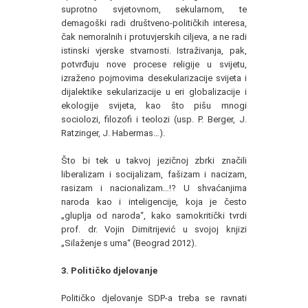
suprotno svjetovnom, sekularnom, te
demagoški radi društveno-političkih interesa,
čak nemoralnih i protuvjerskih ciljeva, a ne radi
istinski vjerske stvarnosti. Istraživanja, pak,
potvrđuju nove procese religije u svijetu,
izraženo pojmovima desekularizacije svijeta i
dijalektike sekularizacije u eri globalizacije i
ekologije svijeta, kao što pišu mnogi
sociolozi, filozofi i teolozi (usp. P. Berger, J.
Ratzinger, J. Habermas…).
Što bi tek u takvoj jezičnoj zbrki značili
liberalizam i socijalizam, fašizam i nacizam,
rasizam i nacionalizam…!? U shvaćanjima
naroda kao i inteligencije, koja je često
„gluplja od naroda“, kako samokritički tvrdi
prof. dr. Vojin Dimitrijević u svojoj knjizi
„Silaženje s uma“ (Beograd 2012).
3. Političko djelovanje
Političko djelovanje SDP-a treba se ravnati