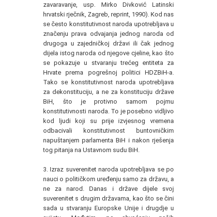
zavaravanje, usp. Mirko Divković Latinski
hrvatski rječnik, Zagreb, reprint, 1990). Kod nas
se često konstitutivnost naroda upotrebljava u
značenju prava odvajanja jednog naroda od
drugoga u zajedničkoj državi ili čak jednog
dijela istog naroda od njegove cjeline, kao što
se pokazuje u stvaranju trećeg entiteta za
Hrvate prema pogrešnoj politici HDZBiH-a.
Tako se konstitutivnost naroda upotrebljava
za dekonstituciju, a ne za konstituciju države
BiH, što je protivno samom pojmu
konstitutivnosti naroda. To je posebno vidljivo
kod ljudi koji su prije izvjesnog vremena
odbacivali konstitutivnost buntovničkim
napuštanjem parlamenta BiH i nakon rješenja
tog pitanja na Ustavnom sudu BiH.
3. Izraz suverenitet naroda upotrebljava se po
nauci o političkom uređenju samo za državu, a
ne za narod. Danas i države dijele svoj
suverenitet s drugim državama, kao što se čini
sada u stvaranju Europske Unije i drugdje u