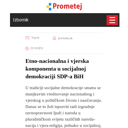
Izbornik
Vijesti
prometej.ba
23.10.2012
Etno-nacionalna i vjerska
komponenta u socijalnoj
demokraciji SDP-a BiH
U tradiciji socijalne demokracije smatra se
manjkavim vrednovanje nacionalnog i
vjerskog u političkom životu i naučavanju.
Danas se to želi ispraviti radi izgradnje
ravnopravnosti ljudi i naroda u
pluralističkom svijetu različitih naroda-
nacija i vjera-religija, jednako u socijalnoj,