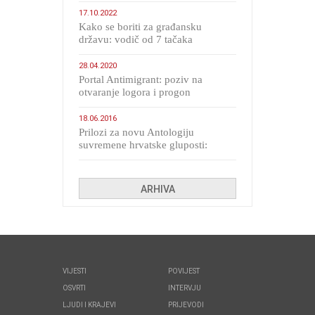
17.10.2022
Kako se boriti za građansku
državu: vodič od 7 tačaka
28.04.2020
Portal Antimigrant: poziv na
otvaranje logora i progon
migranata poput bijesnih kerova
18.06.2016
Prilozi za novu Antologiju
suvremene hrvatske gluposti:
Kolinda i ekipa o navijačkim
huliganima
ARHIVA
VIJESTI
POVIJEST
OSVRTI
INTERVJU
LJUDI I KRAJEVI
PRIJEVODI