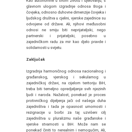
Kao autonomne u svom životu i djelovanju, s
glavnom ulogom izgradnje odnosa Boga i
čovjeka, odnosno duhovne dimenzije čovjeka i
ljudskog društva u cjelini, vjerske zajednice su
odvojene od države. Ali, njihovi međusobni
odnosi ne smiju biti neprijateljski, nego
partnerski i prijateljski, posebno u
zajedničkom radu za mir kao djelo pravde i
solidarnosti u svijetu.
Zaključak
Izgradnja harmoničnog odnosa nacionalnog i
građanskog, vjerskog i sekularnog u
zajedničkoj državi, na cijelom teritoriju BiH,
treba biti temeljno opredjeljenje svih njezinih
ljudi i naroda. Nažalost, ponekad je proces
protivničkog dijeljenja jači od našega duha
zajedništva i tada je opasnost umornosti i
rezignacije u borbi za taj uzvišeni cilj
zajedništva u pluralizmu naše građanske i
vjerske stvarnosti u BiH. Može nam se
ponekad činiti to nerealnim i nemogućim, Ali,