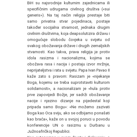
BiH su najsrodnije kulturnim zajednicama ili
specifičnim udrugama civilnog društva («sui
generis»). Na taj način religija prestaje biti
samo privatna stvar pojedinaca, postaje
također socijalna stvarnost, jednaka drugim
civilnim društvima, koja deapsolutizira državu i
omogućuje slobodu čovjeka u svijetu od
svakog obožavanja države i drugih zemaljskih
stvarnosti. Kao takva, prava religija je protiv
idola rasizma i nacionalizma, kojima se
obožava rasa i nacija i postaju izvor mržnje,
neprijateljstva i rata u svijetu. Papa Ivan Pavao II
kaže zato s pravom: Rasizam je «nijekanje
Boga, kojemu se treba suprotstaviti kulturom
solidarnosti», a nacionalizam je «hula protiv
prve zapovijedi Božje, jer sadrži obožavanje
nacije i njezino dizanje na pijedestal koji
pripada samo Bogu»: «Ne možemo zazivati
Boga kao Oca sviju, ako se odbijamo ponašati
kao braća», kaže on u svojoj poruci u povodu
konferencije UN o rasizmu u Durbanu u
Južnoafričkoj Republici.