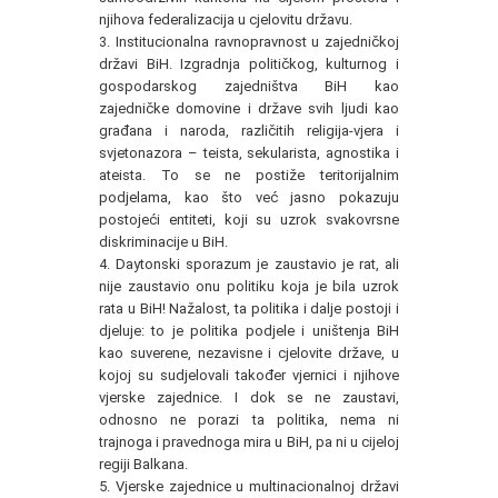
njihova federalizacija u cjelovitu državu.
3. Institucionalna ravnopravnost u zajedničkoj
državi BiH. Izgradnja političkog, kulturnog i
gospodarskog zajedništva BiH kao
zajedničke domovine i države svih ljudi kao
građana i naroda, različitih religija-vjera i
svjetonazora – teista, sekularista, agnostika i
ateista. To se ne postiže teritorijalnim
podjelama, kao što već jasno pokazuju
postojeći entiteti, koji su uzrok svakovrsne
diskriminacije u BiH.
4. Daytonski sporazum je zaustavio je rat, ali
nije zaustavio onu politiku koja je bila uzrok
rata u BiH! Nažalost, ta politika i dalje postoji i
djeluje: to je politika podjele i uništenja BiH
kao suverene, nezavisne i cjelovite države, u
kojoj su sudjelovali također vjernici i njihove
vjerske zajednice. I dok se ne zaustavi,
odnosno ne porazi ta politika, nema ni
trajnoga i pravednoga mira u BiH, pa ni u cijeloj
regiji Balkana.
5. Vjerske zajednice u multinacionalnoj državi