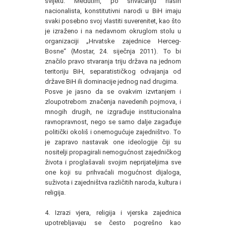
svijetu. Međutim, po shvaćanju naših
nacionalista, konstitutivni narodi u BiH imaju
svaki posebno svoj vlastiti suverenitet, kao što
je izraženo i na nedavnom okruglom stolu u
organizaciji „Hrvatske zajednice Herceg-
Bosne“ (Mostar, 24. siječnja 2011). To bi
značilo pravo stvaranja triju država na jednom
teritoriju BiH, separatističkog odvajanja od
države BiH ili dominacije jednog nad drugima.
Posve je jasno da se ovakvim izvrtanjem i
zloupotrebom značenja navedenih pojmova, i
mnogih drugih, ne izgrađuje institucionalna
ravnopravnost, nego se samo dalje zagađuje
politički okoliš i onemogućuje zajedništvo. To
je zapravo nastavak one ideologije čiji su
nositelji propagirali nemogućnost zajedničkog
života i proglašavali svojim neprijateljima sve
one koji su prihvaćali mogućnost dijaloga,
suživota i zajedništva različitih naroda, kultura i
religija.
4. Izrazi vjera, religija i vjerska zajednica
upotrebljavaju se često pogrešno kao