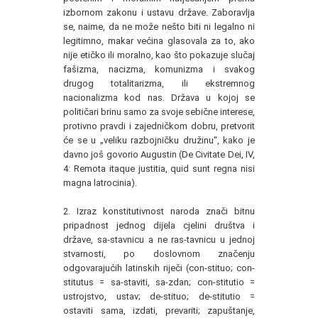
izbornom zakonu i ustavu države. Zaboravlja
se, naime, da ne može nešto biti ni legalno ni
legitimno, makar većina glasovala za to, ako
nije etičko ili moralno, kao što pokazuje slučaj
fašizma, nacizma, komunizma i svakog
drugog totalitarizma, ili ekstremnog
nacionalizma kod nas. Država u kojoj se
političari brinu samo za svoje sebične interese,
protivno pravdi i zajedničkom dobru, pretvorit
će se u „veliku razbojničku družinu“, kako je
davno još govorio Augustin (De Civitate Dei, IV,
4: Remota itaque justitia, quid sunt regna nisi
magna latrocinia).
2. Izraz konstitutivnost naroda znači bitnu
pripadnost jednog dijela cjelini društva i
države, sa-stavnicu a ne ras-tavnicu u jednoj
stvarnosti, po doslovnom značenju
odgovarajućih latinskih riječi (con-stituo; con-
stitutus = sa-staviti, sa-zdan; con-stitutio =
ustrojstvo, ustav; de-stituo; de-stitutio =
ostaviti sama, izdati, prevariti; zapuštanje,