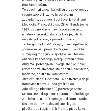
totalitarnih režima.
To su primeri umetnika koji su dragovoljno, po
svome izboru, ili zahvaljujući svojim
zabludama, doprinosili održavanju totalitarnih
ideologija. Francuski pisac Žilijen Benda još je
1927. godine, dakle njao na posebnu vrstu
umetnika i intelektualaca za koje je „istinito
ono što je korisno, a pravedno ono što
zahtevaju okolnosti“. Za njih, piše dalje Benda,
„domovina je u pravu i kada greši“. Taj oblik
sumnjivog rodoljublja ispoljava se u teškim
oblicima ksenofobije, mržnji i strahu prema
drugima i potcenjivanju svega što nije „naše“.
Ovome se zaista nema šta dodati. Naše vreme,
moderno, obiluje takvom vrstom
„intelektualaca“ i „patriota“. A od uverenja da je
domovina u pravu i kada greši pa do
„ubilačkoga identiteta“ (upozorenje Amina
Malufa, libanskog pisca i autora poučne knjige
„Ubilački identitet“) samo je mali korak. Onda
je u ime domovine dozvoljeno i lagati,
pljačkati, pa i ubijati. Erih From je pisao kako