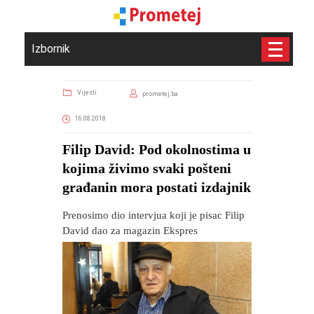
Izbornik
Vijesti
prometej.ba
16.08.2018
Filip David: Pod okolnostima u
kojima živimo svaki pošteni
građanin mora postati izdajnik
Prenosimo dio intervjua koji je pisac Filip
David dao za magazin Ekspres