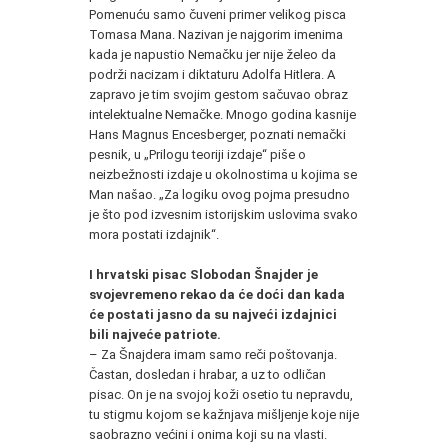
Pomenuću samo čuveni primer velikog pisca
Tomasa Mana. Nazivan je najgorim imenima
kada je napustio Nemačku jer nije želeo da
podrži nacizam i diktaturu Adolfa Hitlera. A
zapravo je tim svojim gestom sačuvao obraz
intelektualne Nemačke. Mnogo godina kasnije
Hans Magnus Encesberger, poznati nemački
pesnik, u „Prilogu teoriji izdaje“ piše o
neizbežnosti izdaje u okolnostima u kojima se
Man našao. „Za logiku ovog pojma presudno
je što pod izvesnim istorijskim uslovima svako
mora postati izdajnik“.
I hrvatski pisac Slobodan Šnajder je
svojevremeno rekao da će doći dan kada
će postati jasno da su najveći izdajnici
bili najveće patriote.
– Za Šnajdera imam samo reči poštovanja.
Častan, dosledan i hrabar, a uz to odličan
pisac. On je na svojoj koži osetio tu nepravdu,
tu stigmu kojom se kažnjava mišljenje koje nije
saobrazno većini i onima koji su na vlasti.