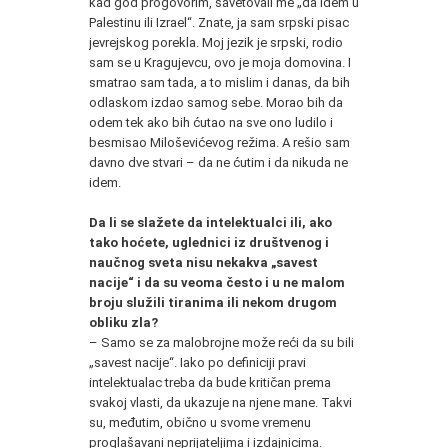
kad god progovorim, savetovali me „da idem u
Palestinu ili Izrael“. Znate, ja sam srpski pisac
jevrejskog porekla. Moj jezik je srpski, rodio
sam se u Kragujevcu, ovo je moja domovina. I
smatrao sam tada, a to mislim i danas, da bih
odlaskom izdao samog sebe. Morao bih da
odem tek ako bih ćutao na sve ono ludilo i
besmisao Miloševićevog režima. A rešio sam
davno dve stvari – da ne ćutim i da nikuda ne
idem.
Da li se slažete da intelektualci ili, ako
tako hoćete, uglednici iz društvenog i
naučnog sveta nisu nekakva „savest
nacije“ i da su veoma često i u ne malom
broju služili tiranima ili nekom drugom
obliku zla?
– Samo se za malobrojne može reći da su bili
„savest nacije“. Iako po definiciji pravi
intelektualac treba da bude kritičan prema
svakoj vlasti, da ukazuje na njene mane. Takvi
su, međutim, obično u svome vremenu
proglašavani neprijateljima i izdajnicima.