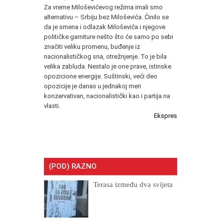
Za vreme Miloševićevog režima imali smo
alternativu – Srbiju bez Miloševića. Činilo se
da je smena i odlazak Miloševića i njegove
političke garniture nešto što će samo po sebi
značiti veliku promenu, buđenje iz
nacionalističkog sna, otrežnjenje. To je bila
velika zabluda. Nestalo je one prave, istinske
opozicione energije. Suštinski, veći deo
opozicije je danas u jednakoj meri
konzervativan, nacionalistički kao i partija na
vlasti.
Ekspres
(POD) RAZNO
Terasa između dva svijeta