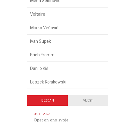
Meša Selimović
Voltaire
Marko Vešović
Ivan Supek
Erich Fromm
Danilo Kiš
Leszek Kołakowski
BEZDAN
VIJESTI
06.11.2023
​Opet on ono svoje