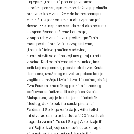
Taj epitet „izdajnik“ postao je zapravo
istrošen, prazan, njime se obeležavaju politički
protivnici koje vlasti žele da kompromituju i
eliminišu. U jednom tekstu objavljenom još
davne 1993. napisao sam da pod okolnostima
u kojima živimo, raširene korupcije,
zloupotrebe vlasti, svaki pošten građanin
mora postati protivnik takvog sistema,
„izdajnik“ takvog načina vladavine,
suprotstaviti se onima koji nas guraju u rat i
zločine. Kad pominjemo intelektualce, ima
onih koji su posrnuli, poput nobelovca Knuta
Hamsona, uvaženog norveškog pisca koji je
zaglibio u mržnju i kvislinštvo. Ili, recimo, slučaj
Ezra Paunda, američkog pesnika i strasnog
poštovaoca fašizma. Ili pak pisca Kurcija
Malapartea, koji je bio italijanski fašistički
ideolog, dok je pak francuski pisac Luj-
Ferdinand Selik govorio da je „Hitler toliki
mirotvorac da mu treba dodeliti 20 Nobelovih
nagrada za mir“. Tu su i Sergej Ajzenštajn ili
Leni Rajfenštal, koji su ostavili dubok trag u
kinematografiji, a opet su bili u službi