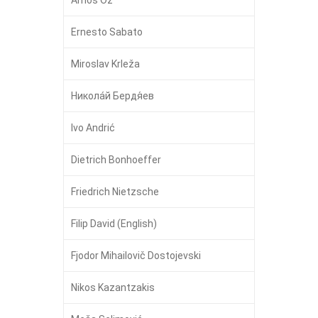
Ernesto Sabato
Miroslav Krleža
Никола́й Бердя́ев
Ivo Andrić
Dietrich Bonhoeffer
Friedrich Nietzsche
Filip David (English)
Fjodor Mihailovič Dostojevski
Nikos Kazantzakis