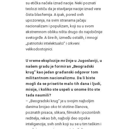
su etička načela iznad nacije. Neki poznati
teolozi ističu da je stavljanje nacije iznad vere
čista blasfemija. A ipak, pored ovih
upozorenja, na svim stranama jačaju
nacionalizam i populizam, koji su u svom
ekstremnom obliku ništa drugo do najobičnije
svetogrđe. A šire ih, između ostalih, i mnogi
„patriotski intelektualci“ i crkveni
velikodostojnici.
U vreme eksplozije mržnje u Jugoslaviji, u
našem gradu je formiran „Beogradski
krug“ kao jedan građanski odgovor tom
militantnom nacionalizmu. Da li biste
mogli da se prisetite malo tih dana i ljudi,
misije, i koliko ste uspeli u onome što ste
tada naumili?
– „Beogradski krug“ je u svojim najboljim
danima brojao oko tri stotine članova,
poznatih pisaca, slikara, filmskih i pozorišnih
reditelja, rekao bih, najbolji deo srpske
inteligencije, svih onih koji su se u tim teškim i