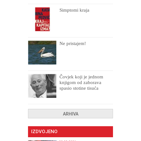
Simptomi kraja
Ne pristajem!
Čovjek koji je jednom
knjigom od zaborava
spasio stotine tisuća
drugih, prokletih i
uništenih
ARHIVA
IZDVOJENO