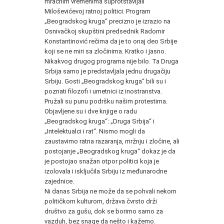
mračnim vremenima suprotstavljali
Miloševićevoj ratnoj politici. Program
„Beogradskog kruga“ precizno je izrazio na
Osnivačkoj skupštini predsednik Radomir
Konstantinović rečima da je to onaj deo Srbije
koji se ne miri sa zločinima. Kratko i jasno.
Nikakvog drugog programa nije bilo. Ta Druga
Srbija samo je predstavljala jednu drugačiju
Srbiju. Gosti „Beogradskog kruga“ bili su i
poznati filozofi i umetnici iz inostranstva.
Pružali su punu podršku našim protestima.
Objavljene su i dve knjige o radu
„Beogradskog kruga“: „Druga Srbija“ i
„Intelektualci i rat“. Nismo mogli da
zaustavimo ratna razaranja, mržnju i zločine, ali
postojanje „Beogradskog kruga“ dokaz je da
je postojao snažan otpor politici koja je
izolovala i isključila Srbiju iz međunarodne
zajednice.
Ni danas Srbija ne može da se pohvali nekom
političkom kulturom, država čvrsto drži
društvo za gušu, dok se borimo samo za
vazduh, bez snage da nešto i kažemo.