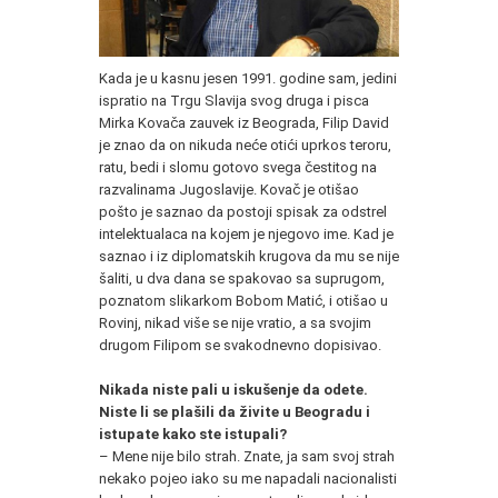
Kada je u kasnu jesen 1991. godine sam, jedini
ispratio na Trgu Slavija svog druga i pisca
Mirka Kovača zauvek iz Beograda, Filip David
je znao da on nikuda neće otići uprkos teroru,
ratu, bedi i slomu gotovo svega čestitog na
razvalinama Jugoslavije. Kovač je otišao
pošto je saznao da postoji spisak za odstrel
intelektualaca na kojem je njegovo ime. Kad je
saznao i iz diplomatskih krugova da mu se nije
šaliti, u dva dana se spakovao sa suprugom,
poznatom slikarkom Bobom Matić, i otišao u
Rovinj, nikad više se nije vratio, a sa svojim
drugom Filipom se svakodnevno dopisivao.
Nikada niste pali u iskušenje da odete.
Niste li se plašili da živite u Beogradu i
istupate kako ste istupali?
– Mene nije bilo strah. Znate, ja sam svoj strah
nekako pojeo iako su me napadali nacionalisti