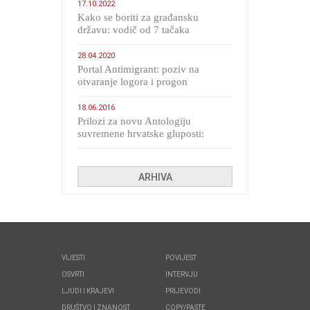
17.10.2022
Kako se boriti za građansku
državu: vodič od 7 tačaka
28.04.2020
Portal Antimigrant: poziv na
otvaranje logora i progon
migranata poput bijesnih kerova
18.06.2016
Prilozi za novu Antologiju
suvremene hrvatske gluposti:
Kolinda i ekipa o navijačkim
huliganima
ARHIVA
VIJESTI
POVIJEST
OSVRTI
INTERVJU
LJUDI I KRAJEVI
PRIJEVODI
DRUŠTVO I ZNANOST
COPY/PASTE