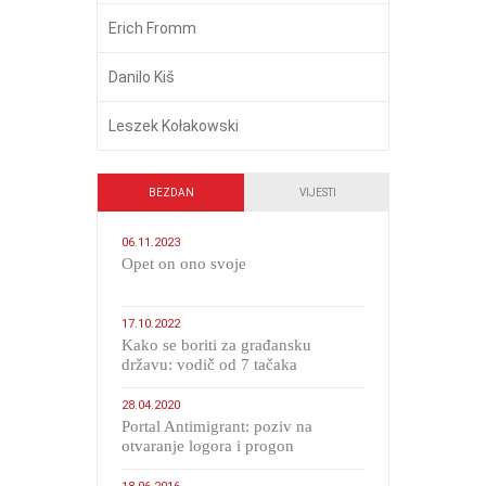
Erich Fromm
Danilo Kiš
Leszek Kołakowski
BEZDAN
VIJESTI
06.11.2023
​Opet on ono svoje
17.10.2022
Kako se boriti za građansku
državu: vodič od 7 tačaka
28.04.2020
Portal Antimigrant: poziv na
otvaranje logora i progon
migranata poput bijesnih kerova