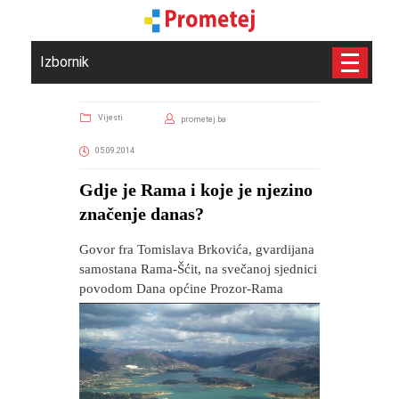
Izbornik
Vijesti
prometej.ba
05.09.2014
Gdje je Rama i koje je njezino
značenje danas?
Govor fra Tomislava Brkovića, gvardijana
samostana Rama-Šćit, na svečanoj sjednici
povodom Dana općine Prozor-Rama