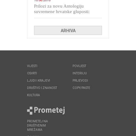
18.06.2016
Prilozi za novu Antologiju
suvremene hrvatske gluposti:
Kolinda i ekipa o navijačkim
huliganima
ARHIVA
VIJESTI
POVIJEST
OSVRTI
INTERVJU
LJUDI I KRAJEVI
PRIJEVODI
DRUŠTVO I ZNANOST
COPY/PASTE
KULTURA
PROMETEJ NA
DRUŠTVENIM
MREŽAMA