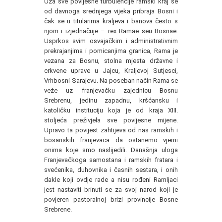
Uza sve povijesne turbulencije ramski kraj se
od davnoga srednjega vijeka pribraja Bosni i
čak se u titularima kraljeva i banova često s
njom i izjednačuje – rex Ramae seu Bosnae.
Usprkos svim osvajačkim i administrativnim
prekrajanjima i pomicanjima granica, Rama je
vezana za Bosnu, stolna mjesta državne i
crkvene uprave u Jajcu, Kraljevoj Sutjesci,
Vrhbosni-Sarajevu. Na poseban način Rama se
veže uz franjevačku zajednicu Bosnu
Srebrenu, jedinu zapadnu, kršćansku i
katoličku instituciju koja je od kraja XIII.
stoljeća preživjela sve povijesne mijene.
Upravo ta povijest zahtijeva od nas ramskih i
bosanskih franjevaca da ostanemo vjerni
onima koje smo naslijedili. Današnja uloga
Franjevačkoga samostana i ramskih fratara i
svećenika, duhovnika i časnih sestara, i onih
dakle koji ovdje rade a nisu rođeni Ramljaci
jest nastaviti brinuti se za svoj narod koji je
povjeren pastoralnoj brizi provincije Bosne
Srebrene.