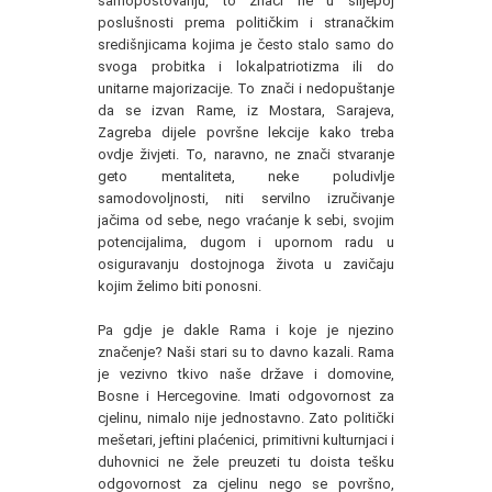
samopoštovanju, to znači ne u slijepoj
poslušnosti prema političkim i stranačkim
središnjicama kojima je često stalo samo do
svoga probitka i lokalpatriotizma ili do
unitarne majorizacije. To znači i nedopuštanje
da se izvan Rame, iz Mostara, Sarajeva,
Zagreba dijele površne lekcije kako treba
ovdje živjeti. To, naravno, ne znači stvaranje
geto mentaliteta, neke poludivlje
samodovoljnosti, niti servilno izručivanje
jačima od sebe, nego vraćanje k sebi, svojim
potencijalima, dugom i upornom radu u
osiguravanju dostojnoga života u zavičaju
kojim želimo biti ponosni.
Pa gdje je dakle Rama i koje je njezino
značenje? Naši stari su to davno kazali. Rama
je vezivno tkivo naše države i domovine,
Bosne i Hercegovine. Imati odgovornost za
cjelinu, nimalo nije jednostavno. Zato politički
mešetari, jeftini plaćenici, primitivni kulturnjaci i
duhovnici ne žele preuzeti tu doista tešku
odgovornost za cjelinu nego se površno,