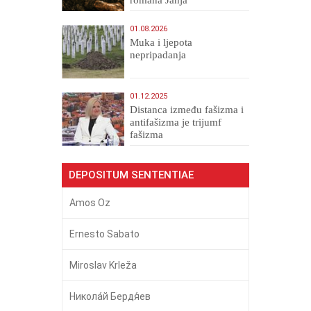
romana Jahja
Veličanstveni)
01.08.2026
Muka i ljepota
nepripadanja
01.12.2025
Distanca između fašizma i
antifašizma je trijumf
fašizma
DEPOSITUM SENTENTIAE
Amos Oz
Ernesto Sabato
Miroslav Krleža
Никола́й Бердя́ев