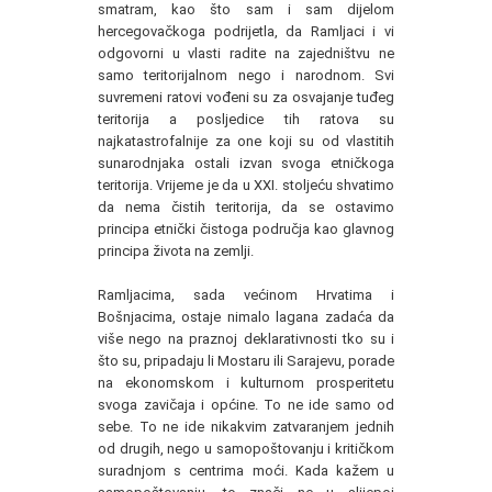
smatram, kao što sam i sam dijelom
hercegovačkoga podrijetla, da Ramljaci i vi
odgovorni u vlasti radite na zajedništvu ne
samo teritorijalnom nego i narodnom. Svi
suvremeni ratovi vođeni su za osvajanje tuđeg
teritorija a posljedice tih ratova su
najkatastrofalnije za one koji su od vlastitih
sunarodnjaka ostali izvan svoga etničkoga
teritorija. Vrijeme je da u XXI. stoljeću shvatimo
da nema čistih teritorija, da se ostavimo
principa etnički čistoga područja kao glavnog
principa života na zemlji.
Ramljacima, sada većinom Hrvatima i
Bošnjacima, ostaje nimalo lagana zadaća da
više nego na praznoj deklarativnosti tko su i
što su, pripadaju li Mostaru ili Sarajevu, porade
na ekonomskom i kulturnom prosperitetu
svoga zavičaja i općine. To ne ide samo od
sebe. To ne ide nikakvim zatvaranjem jednih
od drugih, nego u samopoštovanju i kritičkom
suradnjom s centrima moći. Kada kažem u