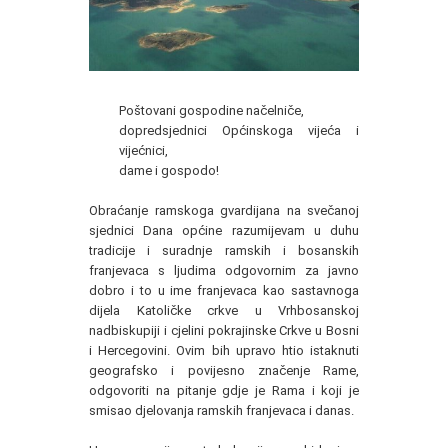
Poštovani gospodine načelniče,
dopredsjednici Općinskoga vijeća i
vijećnici,
dame i gospodo!
Obraćanje ramskoga gvardijana na svečanoj
sjednici Dana općine razumijevam u duhu
tradicije i suradnje ramskih i bosanskih
franjevaca s ljudima odgovornim za javno
dobro i to u ime franjevaca kao sastavnoga
dijela Katoličke crkve u Vrhbosanskoj
nadbiskupiji i cjelini pokrajinske Crkve u Bosni
i Hercegovini. Ovim bih upravo htio istaknuti
geografsko i povijesno značenje Rame,
odgovoriti na pitanje gdje je Rama i koji je
smisao djelovanja ramskih franjevaca i danas.