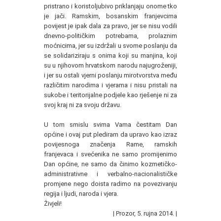
pristrano i koristoljubivo priklanjaju onome tko
je jači. Ramskim, bosanskim franjevcima
povijest je ipak dala za pravo, jer se nisu vodili
dnevno-političkim potrebama, prolaznim
moćnicima, jer su izdržali u svome poslanju da
se solidariziraju s onima koji su manjina, koji
su u njihovom hrvatskom narodu najugroženiji,
i jer su ostali vjerni poslanju mirotvorstva među
različitim narodima i vjerama i nisu pristali na
sukobe i teritorijalne podjele kao rješenje ni za
svoj kraj ni za svoju državu.
U tom smislu svima Vama čestitam Dan
općine i ovaj put plediram da upravo kao izraz
povijesnoga značenja Rame, ramskih
franjevaca i svećenika ne samo promijenimo
Dan općine, ne samo da činimo kozmetičko-
administrativne i verbalno-nacionalističke
promjene nego doista radimo na povezivanju
regija i ljudi, naroda i vjera.
Živjeli!
|
Prozor, 5. rujna 2014.
|