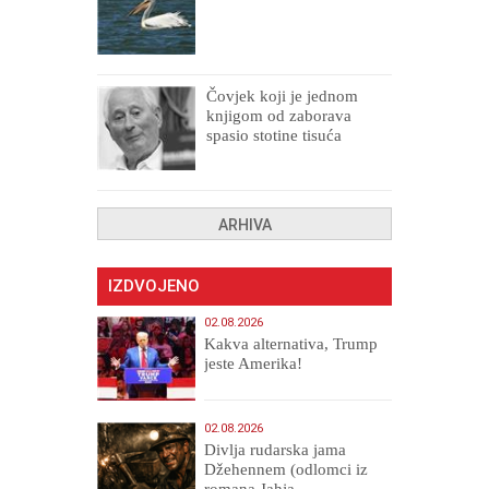
Čovjek koji je jednom
knjigom od zaborava
spasio stotine tisuća
drugih, prokletih i
uništenih
ARHIVA
IZDVOJENO
02.08.2026
Kakva alternativa, Trump
jeste Amerika!
02.08.2026
Divlja rudarska jama
Džehennem (odlomci iz