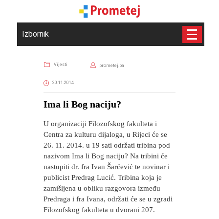
Izbornik
Vijesti
prometej.ba
20.11.2014
Ima li Bog naciju?
U organizaciji Filozofskog fakulteta i
Centra za kulturu dijaloga, u Rijeci će se
26. 11. 2014. u 19 sati održati tribina pod
nazivom Ima li Bog naciju? Na tribini će
nastupiti dr. fra Ivan Šarčević te novinar i
publicist Predrag Lucić. Tribina koja je
zamišljena u obliku razgovora između
Predraga i fra Ivana, održati će se u zgradi
Filozofskog fakulteta u dvorani 207.