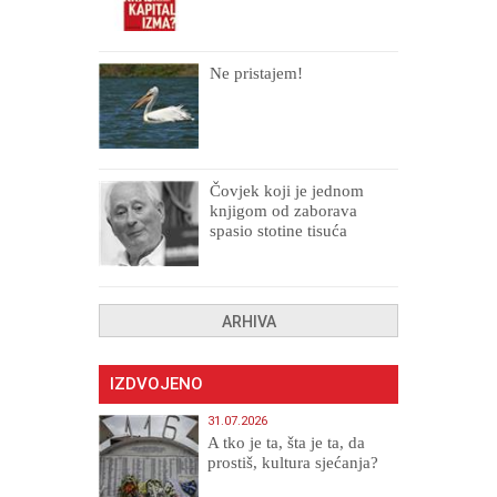
Ne pristajem!
Čovjek koji je jednom
knjigom od zaborava
spasio stotine tisuća
drugih, prokletih i
uništenih
ARHIVA
IZDVOJENO
31.07.2026
A tko je ta, šta je ta, da
prostiš, kultura sjećanja?