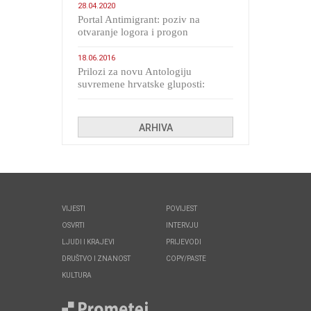
28.04.2020
Portal Antimigrant: poziv na
otvaranje logora i progon
migranata poput bijesnih kerova
18.06.2016
Prilozi za novu Antologiju
suvremene hrvatske gluposti:
Kolinda i ekipa o navijačkim
huliganima
ARHIVA
VIJESTI
POVIJEST
OSVRTI
INTERVJU
LJUDI I KRAJEVI
PRIJEVODI
DRUŠTVO I ZNANOST
COPY/PASTE
KULTURA