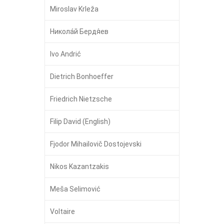
Miroslav Krleža
Никола́й Бердя́ев
Ivo Andrić
Dietrich Bonhoeffer
Friedrich Nietzsche
Filip David (English)
Fjodor Mihailovič Dostojevski
Nikos Kazantzakis
Meša Selimović
Voltaire