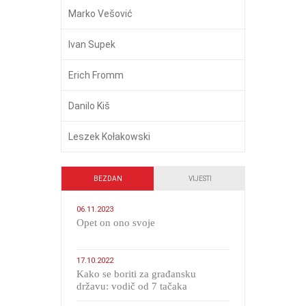
Marko Vešović
Ivan Supek
Erich Fromm
Danilo Kiš
Leszek Kołakowski
BEZDAN
VIJESTI
06.11.2023
​Opet on ono svoje
17.10.2022
Kako se boriti za građansku
državu: vodič od 7 tačaka