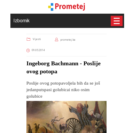
Izbornik
Vijesti
prometej.ba
09.05.2014
Ingeborg Bachmann - Poslije
ovog potopa
Poslije ovog potopavoljela bih da se još
jedanputspasi golubicai niko osim
golubice