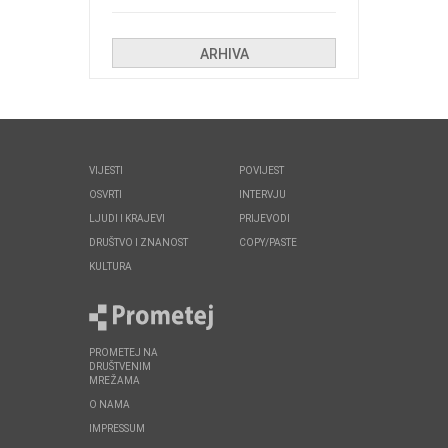
Kolinda i ekipa o navijačkim
huliganima
ARHIVA
VIJESTI
POVIJEST
OSVRTI
INTERVJU
LJUDI I KRAJEVI
PRIJEVODI
DRUŠTVO I ZNANOST
COPY/PASTE
KULTURA
PROMETEJ NA
DRUŠTVENIM
MREŽAMA
O NAMA
IMPRESSUM