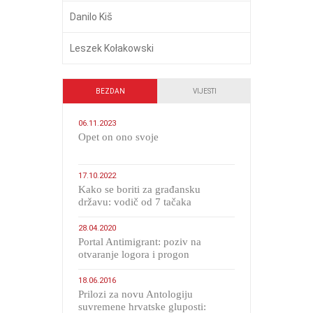
Danilo Kiš
Leszek Kołakowski
BEZDAN
VIJESTI
06.11.2023
​Opet on ono svoje
17.10.2022
Kako se boriti za građansku
državu: vodič od 7 tačaka
28.04.2020
Portal Antimigrant: poziv na
otvaranje logora i progon
migranata poput bijesnih kerova
18.06.2016
Prilozi za novu Antologiju
suvremene hrvatske gluposti: