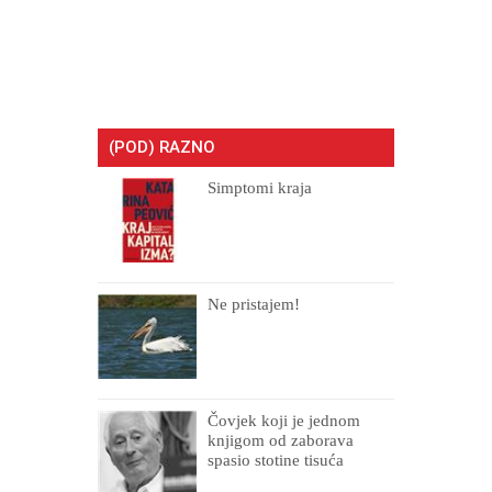
(POD) RAZNO
Simptomi kraja
Ne pristajem!
Čovjek koji je jednom
knjigom od zaborava
spasio stotine tisuća
drugih, prokletih i