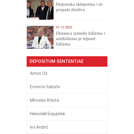
Dejtonska sklepotina i tri
propala društva
01.12.2025
Distanca između fašizma i
antifašizma je trijumf
fašizma
DEPOSITUM SENTENTIAE
Amos Oz
Ernesto Sabato
Miroslav Krleža
Никола́й Бердя́ев
Ivo Andrić