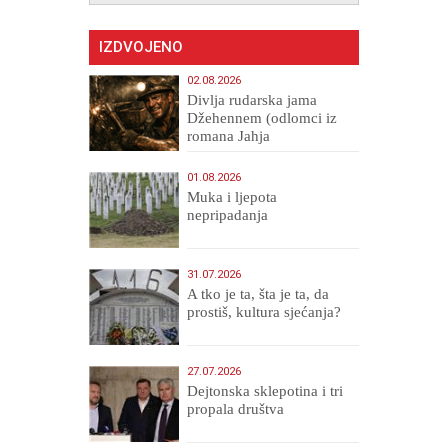
IZDVOJENO
02.08.2026
Divlja rudarska jama
Džehennem (odlomci iz
romana Jahja
Veličanstveni)
01.08.2026
Muka i ljepota
nepripadanja
31.07.2026
A tko je ta, šta je ta, da
prostiš, kultura sjećanja?
27.07.2026
Dejtonska sklepotina i tri
propala društva