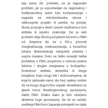
nije samo bh. problem, on je regionalni
problem, jer je uspostavljen na regionalnoj i
međunarodnoj razini kao kompenzacija i
nagrada za miloševićevske ratove i
velikosrpski projekt. Ili uzmite, na primjer,
škole, pozicije u vlasti i javnim službama u tom
entitetu ili srpsko znakovlje. Zar je veći
problem dviju škola pod jednim krovom u FBiH
od činjenice da se u RS-u provodi
marginalizacija, svetosavizacija, u konačnici
totalna diskriminacija nesrpskih učenika i
uopće manjina. Ovim ne želim umanjiti teške
probleme u FBiH, pogotovo u odnosu prema
Srbima i drugim manjinama u bošnjačko-
hrvatskom entitetu. Američka ili druge
inicijative, koje mogu biti i dobronamjerne, ali
koje bi rješavale samo dio bez cjeline, mislim
da ne mogu dugoročno uspjeti. Amerikanci su
glavni tvorci Washingtonskog sporazuma,
dakle FBiH. Onako kako je bilo obećano
akterima toga sporazuma, da će se načelo
uređenja FBiH kroz županije primijeniti na cijelu