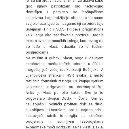
jer su bili protiv nacionalizma i za državu kako
god njihov patriotizam bio nedovoljno
domišljen i primicao se bošnjačkom
unitarizmu. Lagumdžija je obmanuo ne samo
svoje birače. Ljubiću i Lagumdžiji se pridružuju
Sulejman Tihić i SDA. Tihićeva pragmatična
kalkulacija oko zadržavanja pozicija i radnih
mjesta svojih stranačkih kolega, kao razlog da
se uđe u vlast, odrazila se u teškim
posljedicama.
Ne mislim u gubitku vlasti, nego u daljnjem
narušavanju međuetničkih odnosa u FBiH i
mogućoj još većoj radikalizaciji Bošnjaka. A
Lijanovićeva stranka i HSP, svaka iz nešto
različitih formalnih razloga i s krajnje rijetkim
izuzecima, odgovorile su dnevnopolitički:
Neka je vlast pa bilo kakva. Sve je to
odgovaralo dvojcu Dodik - Čović. Oni su
najuspješniji politički profiteri dok se drugi
sukobljavaju. Uostalom, oni su najdosljedniji
nastavljači ratnih ideologija: na etničkim
podjelama i sumnjivim raspodjelama
ekonomske moći održavati se na vlasti. Dakle,