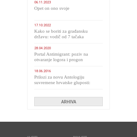
06.11.2023
​Opet on ono svoje
17.10.2022
Kako se boriti za građansku
državu: vodič od 7 tačaka
28.04.2020
Portal Antimigrant: poziv na
otvaranje logora i progon
migranata poput bijesnih kerova
18.06.2016
Prilozi za novu Antologiju
suvremene hrvatske gluposti:
Kolinda i ekipa o navijačkim
huliganima
ARHIVA