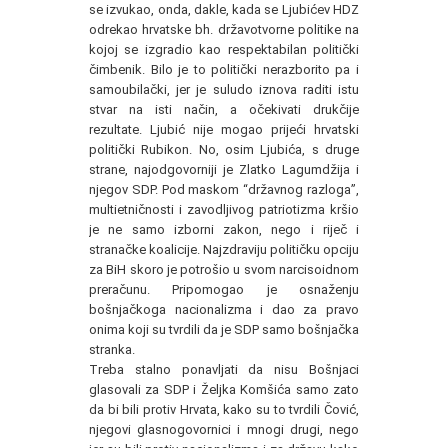
se izvukao, onda, dakle, kada se Ljubićev HDZ
odrekao hrvatske bh. državotvorne politike na
kojoj se izgradio kao respektabilan politički
čimbenik. Bilo je to politički nerazborito pa i
samoubilački, jer je suludo iznova raditi istu
stvar na isti način, a očekivati drukčije
rezultate. Ljubić nije mogao prijeći hrvatski
politički Rubikon. No, osim Ljubića, s druge
strane, najodgovorniji je Zlatko Lagumdžija i
njegov SDP. Pod maskom “državnog razloga”,
multietničnosti i zavodljivog patriotizma kršio
je ne samo izborni zakon, nego i riječ i
stranačke koalicije. Najzdraviju političku opciju
za BiH skoro je potrošio u svom narcisoidnom
preračunu. Pripomogao je osnaženju
bošnjačkoga nacionalizma i dao za pravo
onima koji su tvrdili da je SDP samo bošnjačka
stranka.
Treba stalno ponavljati da nisu Bošnjaci
glasovali za SDP i Željka Komšića samo zato
da bi bili protiv Hrvata, kako su to tvrdili Čović,
njegovi glasnogovornici i mnogi drugi, nego