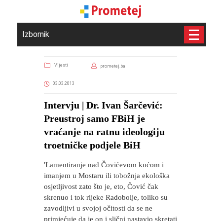
Izbornik
Vijesti
prometej.ba
03.03.2013
Intervju | Dr. Ivan Šarčević:
Preustroj samo FBiH je
vraćanje na ratnu ideologiju
troetničke podjele BiH
'Lamentiranje nad Čovićevom kućom i
imanjem u Mostaru ili tobožnja ekološka
osjetljivost zato što je, eto, Čović čak
skrenuo i tok rijeke Radobolje, toliko su
zavodljivi u svojoj očitosti da se ne
primjećuje da je on i slični nastavio skretati