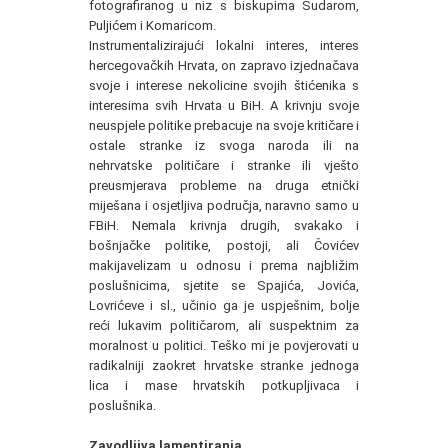
fotografiranog u niz s biskupima Sudarom,
Puljićem i Komaricom.
Instrumentalizirajući lokalni interes, interes
hercegovačkih Hrvata, on zapravo izjednačava
svoje i interese nekolicine svojih štićenika s
interesima svih Hrvata u BiH. A krivnju svoje
neuspjele politike prebacuje na svoje kritičare i
ostale stranke iz svoga naroda ili na
nehrvatske političare i stranke ili vješto
preusmjerava probleme na druga etnički
miješana i osjetljiva područja, naravno samo u
FBiH. Nemala krivnja drugih, svakako i
bošnjačke politike, postoji, ali Čovićev
makijavelizam u odnosu i prema najbližim
poslušnicima, sjetite se Spajića, Jovića,
Lovrićeve i sl., učinio ga je uspješnim, bolje
reći lukavim političarom, ali suspektnim za
moralnost u politici. Teško mi je povjerovati u
radikalniji zaokret hrvatske stranke jednoga
lica i mase hrvatskih potkupljivaca i
poslušnika.
Zavodljiva lamentiranja