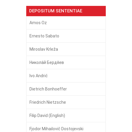
DEPOSITUM SENTENTIAE
Amos Oz
Ernesto Sabato
Miroslav Krleža
Никола́й Бердя́ев
Ivo Andrić
Dietrich Bonhoeffer
Friedrich Nietzsche
Filip David (English)
Fjodor Mihailovič Dostojevski