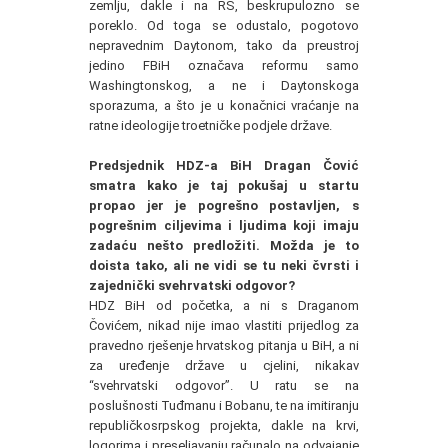
zemlju, dakle i na RS, beskrupulozno se
poreklo. Od toga se odustalo, pogotovo
nepravednim Daytonom, tako da preustroj
jedino FBiH označava reformu samo
Washingtonskog, a ne i Daytonskoga
sporazuma, a što je u konačnici vraćanje na
ratne ideologije troetničke podjele države.
Predsjednik HDZ-a BiH Dragan Čović
smatra kako je taj pokušaj u startu
propao jer je pogrešno postavljen, s
pogrešnim ciljevima i ljudima koji imaju
zadaću nešto predložiti. Možda je to
doista tako, ali ne vidi se tu neki čvrsti i
zajednički svehrvatski odgovor?
HDZ BiH od početka, a ni s Draganom
Čovićem, nikad nije imao vlastiti prijedlog za
pravedno rješenje hrvatskog pitanja u BiH, a ni
za uređenje države u cjelini, nikakav
“svehrvatski odgovor”. U ratu se na
poslušnosti Tuđmanu i Bobanu, te na imitiranju
republičkosrpskog projekta, dakle na krvi,
logorima i preseljavanju računalo na odvajanje