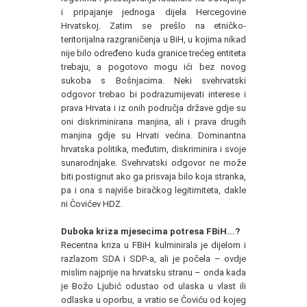
i pripajanje jednoga dijela Hercegovine
Hrvatskoj. Zatim se prešlo na etničko-
teritorijalna razgraničenja u BiH, u kojima nikad
nije bilo određeno kuda granice trećeg entiteta
trebaju, a pogotovo mogu ići bez novog
sukoba s Bošnjacima. Neki svehrvatski
odgovor trebao bi podrazumijevati interese i
prava Hrvata i iz onih područja države gdje su
oni diskriminirana manjina, ali i prava drugih
manjina gdje su Hrvati većina. Dominantna
hrvatska politika, međutim, diskriminira i svoje
sunarodnjake. Svehrvatski odgovor ne može
biti postignut ako ga prisvaja bilo koja stranka,
pa i ona s najviše biračkog legitimiteta, dakle
ni Čovićev HDZ.
Duboka kriza mjesecima potresa FBiH...?
Recentna kriza u FBiH kulminirala je dijelom i
razlazom SDA i SDP-a, ali je počela – ovdje
mislim najprije na hrvatsku stranu – onda kada
je Božo Ljubić odustao od ulaska u vlast ili
odlaska u oporbu, a vratio se Čoviću od kojeg