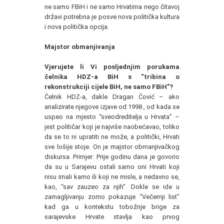
ne samo FBiH i ne samo Hrvatima nego čitavoj
državi potrebna je posve nova politička kultura
i nova politička opcija.
Majstor obmanjivanja
Vjerujete li Vi posljednjim porukama
čelnika HDZ-a BiH s “tribina o
rekonstrukciji cijele BiH, ne samo FBiH”?
Čelnik HDZ-a, dakle Dragan Čović – ako
analizirate njegove izjave od 1998., od kada se
uspeo na mjesto “sveodreditelja u Hrvata” –
jest političar koji je najviše naobećavao, toliko
da se to ni upratiti ne može, a politički, Hrvati
sve lošije stoje. On je majstor obmanjivačkog
diskursa. Primjer: Prije godinu dana je govorio
da su u Sarajevu ostali samo oni Hrvati koji
nisu imali kamo ili koji ne misle, a nedavno se,
kao, “sav zauzeo za njih”. Dokle se ide u
zamagljivanju zorno pokazuje “Večernji list”
kad ga u kontekstu tobožnje brige za
sarajevske Hrvate stavlja kao prvog