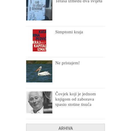
Terasa između dva svijeta
Simptomi kraja
Ne pristajem!
Čovjek koji je jednom
knjigom od zaborava
spasio stotine tisuća
drugih, prokletih i
uništenih
ARHIVA