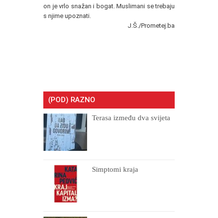
on je vrlo snažan i bogat. Muslimani se trebaju
s njime upoznati.
J.Š./Prometej.ba
(POD) RAZNO
Terasa između dva svijeta
Simptomi kraja