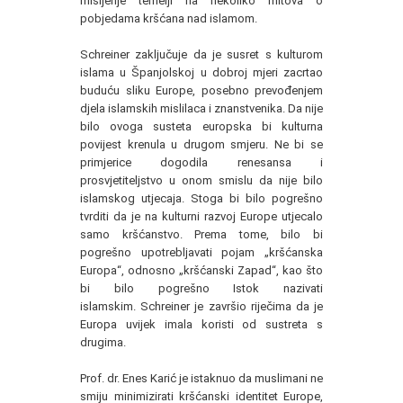
mišljenje temelji na nekoliko mitova o
pobjedama kršćana nad islamom.
Schreiner zaključuje da je susret s kulturom
islama u Španjolskoj u dobroj mjeri zacrtao
buduću sliku Europe, posebno prevođenjem
djela islamskih mislilaca i znanstvenika. Da nije
bilo ovoga susteta europska bi kulturna
povijest krenula u drugom smjeru. Ne bi se
primjerice dogodila renesansa i
prosvjetiteljstvo u onom smislu da nije bilo
islamskog utjecaja. Stoga bi bilo pogrešno
tvrditi da je na kulturni razvoj Europe utjecalo
samo kršćanstvo. Prema tome, bilo bi
pogrešno upotrebljavati pojam „kršćanska
Europa“, odnosno „kršćanski Zapad“, kao što
bi bilo pogrešno Istok nazivati
islamskim. Schreiner je završio riječima da je
Europa uvijek imala koristi od sustreta s
drugima.
Prof. dr. Enes Karić je istaknuo da muslimani ne
smiju minimizirati kršćanski identitet Europe,