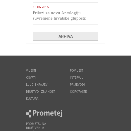
migranata poput bijesnih kerova
18.06.2016
Prilozi za novu Antologiju
suvremene hrvatske gluposti:
Kolinda i ekipa o navijačkim
huliganima
ARHIVA
VIJESTI
POVIJEST
OSVRTI
INTERVJU
LJUDI I KRAJEVI
PRIJEVODI
DRUŠTVO I ZNANOST
COPY/PASTE
KULTURA
PROMETEJ NA
DRUŠTVENIM