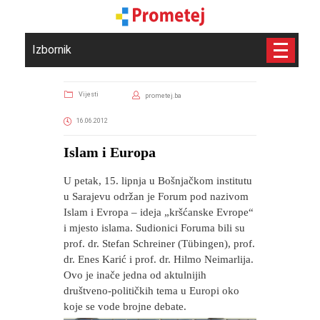
Izbornik
Vijesti
prometej.ba
16.06.2012
Islam i Europa
U petak, 15. lipnja u Bošnjačkom institutu
u Sarajevu održan je Forum pod nazivom
Islam i Evropa – ideja „kršćanske Evrope“
i mjesto islama. Sudionici Foruma bili su
prof. dr. Stefan Schreiner (Tübingen), prof.
dr. Enes Karić i prof. dr. Hilmo Neimarlija.
Ovo je inače jedna od aktulnijih
društveno-političkih tema u Europi oko
koje se vode brojne debate.