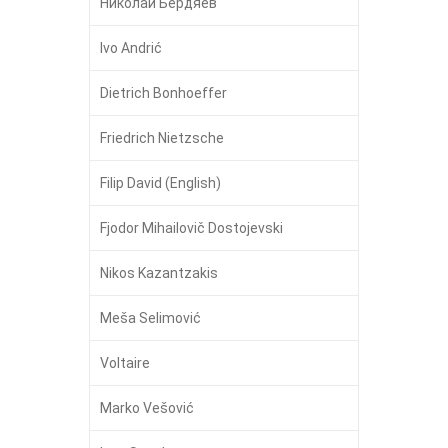
Никола́й Бердя́ев
Ivo Andrić
Dietrich Bonhoeffer
Friedrich Nietzsche
Filip David (English)
Fjodor Mihailovič Dostojevski
Nikos Kazantzakis
Meša Selimović
Voltaire
Marko Vešović