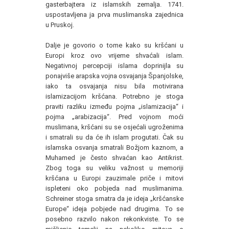
gasterbajtera iz islamskih zemalja. 1741.
uspostavljena ja prva muslimanska zajednica
u Pruskoj.
Dalje je govorio o tome kako su kršćani u
Europi kroz ovo vrijeme shvaćali islam.
Negativnoj percepciji islama doprinijla su
ponajviše arapska vojna osvajanja Španjolske,
iako ta osvajanja nisu bila motivirana
islamizacijom kršćana. Potrebno je stoga
praviti razliku između pojma „islamizacija“ i
pojma „arabizacija“. Pred vojnom moći
muslimana, kršćani su se osjećali ugroženima
i smatrali su da će ih islam progutati. Čak su
islamska osvanja smatrali Božjom kaznom, a
Muhamed je često shvaćan kao Antikrist.
Zbog toga su veliku važnost u memoriji
kršćana u Europi zauzimale priče i mitovi
ispleteni oko pobjeda nad muslimanima.
Schreiner stoga smatra da je ideja „kršćanske
Europe“ ideja pobjede nad drugima. To se
posebno razvilo nakon rekonkviste. To se