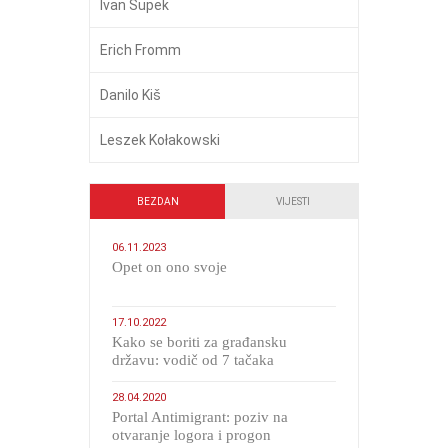
Ivan Supek
Erich Fromm
Danilo Kiš
Leszek Kołakowski
BEZDAN
VIJESTI
06.11.2023
​Opet on ono svoje
17.10.2022
Kako se boriti za građansku
državu: vodič od 7 tačaka
28.04.2020
Portal Antimigrant: poziv na
otvaranje logora i progon