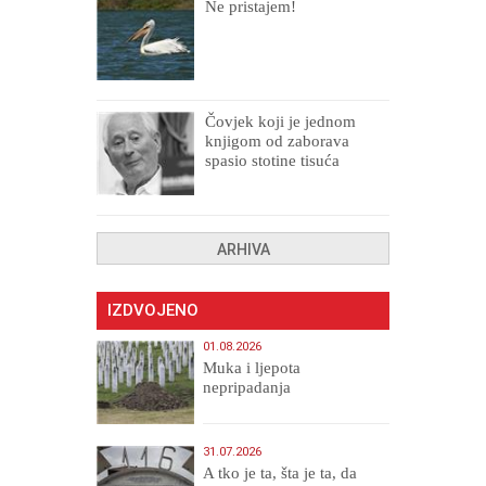
Ne pristajem!
Čovjek koji je jednom
knjigom od zaborava
spasio stotine tisuća
drugih, prokletih i
uništenih
ARHIVA
IZDVOJENO
01.08.2026
Muka i ljepota
nepripadanja
31.07.2026
A tko je ta, šta je ta, da