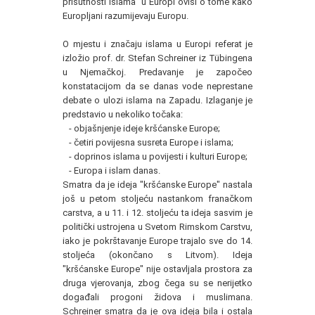
prisutnosti islama u Europi ovisi o tome kako
Europljani razumijevaju Europu.
O mjestu i značaju islama u Europi referat je
izložio prof. dr. Stefan Schreiner iz Tübingena
u Njemačkoj. Predavanje je započeo
konstatacijom da se danas vode neprestane
debate o ulozi islama na Zapadu. Izlaganje je
predstavio u nekoliko točaka:
- objašnjenje ideje kršćanske Europe;
- četiri povijesna susreta Europe i islama;
- doprinos islama u povijesti i kulturi Europe;
- Europa i islam danas.
Smatra da je ideja "kršćanske Europe" nastala
još u petom stoljeću nastankom franačkom
carstva, a u 11. i 12. stoljeću ta ideja sasvim je
politički ustrojena u Svetom Rimskom Carstvu,
iako je pokrštavanje Europe trajalo sve do 14.
stoljeća (okončano s Litvom). Ideja
"kršćanske Europe" nije ostavljala prostora za
druga vjerovanja, zbog čega su se nerijetko
događali progoni židova i muslimana.
Schreiner smatra da je ova ideja bila i ostala