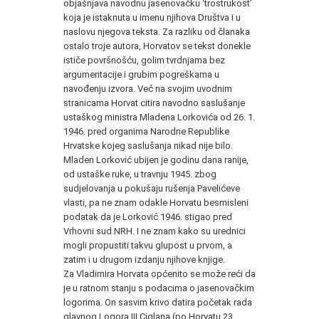
objašnjava navodnu jasenovačku ‘trostrukost’
koja je istaknuta u imenu njihova Društva i u
naslovu njegova teksta. Za razliku od članaka
ostalo troje autora, Horvatov se tekst donekle
ističe površnošću, golim tvrdnjama bez
argumentacije i grubim pogreškama u
navođenju izvora. Već na svojim uvodnim
stranicama Horvat citira navodno saslušanje
ustaškog ministra Mladena Lorkovića od 26. 1.
1946. pred organima Narodne Republike
Hrvatske kojeg saslušanja nikad nije bilo.
Mladen Lorković ubijen je godinu dana ranije,
od ustaške ruke, u travnju 1945. zbog
sudjelovanja u pokušaju rušenja Pavelićeve
vlasti, pa ne znam odakle Horvatu besmisleni
podatak da je Lorković 1946. stigao pred
Vrhovni sud NRH. I ne znam kako su urednici
mogli propustiti takvu glupost u prvom, a
zatim i u drugom izdanju njihove knjige.
Za Vladimira Horvata općenito se može reći da
je u ratnom stanju s podacima o jasenovačkim
logorima. On sasvim krivo datira početak rada
glavnog Logora III Ciglana (po Horvatu 23.