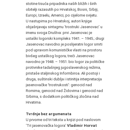
stotine tisuća pripadnika naših bližih i širih
obitelji razasutih po Hrvatskoj, Bosni, Srbiji,
Europi, Izraelu, Americi, po cijelome svijetu.
U nastupima po Hrvatskoj, autori knjige
objašnjavaju sintagmu ‘trostruki Jasenovac’ u
imenu svoga Društva: prvi Jasenovac je
ustaški logorski kompleks 1941. – 1945.; drugi
Jasenovac navodno je poslijeratni logor smrti
pod upravom komunističke vlasti na prostoru
bivšeg ustaškog logora; treći Jasenovac
navodno je 1948. – 1951. bio logor za političke
protivnike tadašnjeg jugoslavenskog režima,
pristaše staljinskog Informbiroa. Ali postoji i
druga, suštinski dublja i istinitija interpretacija
jasenovačke ‘trostrukosti’: genocid nad
Romima, genocid nad Židovima i genocid nad
Srbima, s dodatkom političkog zločina nad
Hrvatima.
Tvrdnje bez argumenata
U prvome od tri teksta u knjizi pod naslovom
‘Tri jasenovačka logora’
Vladimir Horvat