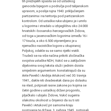
tih preživjelih spasila se od ustaškog
genocida bijegom u područja pod talijanskom
upravom, a poslije rujna 1943. priključenjem
partizanima i na teritoriju pod partizanskom
kontrolom. Od ustaške ruke ubijeno je i umrlo
u logorima i stradalo u izbjeglištvu oko 24.000
hrvatskih i bosansko-hercegovačkih Židova,
od toga u jasenovačkim logorima između 16 i
17 tisuća, a oko 6.500 otpremljeno je u
njemačko-nacističke logore u okupiranoj
Poljskoj, odakle su se samo rijetki vratili.
Trudeći se na više načina prikriti zločinačka
svojstva ustaške
NDH
, Vukić se u zaključnim
dijelovima svog teksta služi i jednim doista
smiješnim argumentom: konstatirajući da su
Ante Pavelić i Andrija Artuković već 30. travnja
1941., dakle niti dvadesetak dana po dolasku
na vlast, potpisali rasne zakone po kojima se
četiri godine u ustaškoj državi progonilo,
pljačkalo i ubijalo Židove, Vukić sugerira
olakotnu okolnost u činjenici da su ti isti
Pavelić i Artuković pri samome kraju
postojanja te države, 3. svibnja 1945., potpisali