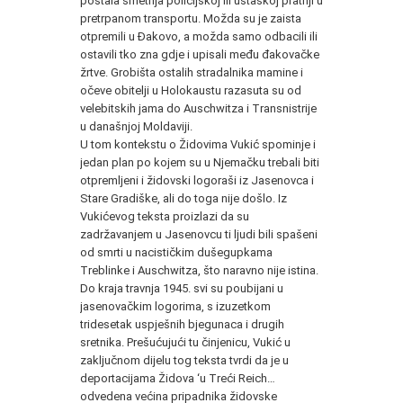
postala smetnja policijskoj ili ustaškoj pratnji u
pretrpanom transportu. Možda su je zaista
otpremili u Đakovo, a možda samo odbacili ili
ostavili tko zna gdje i upisali među đakovačke
žrtve. Grobišta ostalih stradalnika mamine i
očeve obitelji u Holokaustu razasuta su od
velebitskih jama do Auschwitza i Transnistrije
u današnjoj Moldaviji.
U tom kontekstu o Židovima Vukić spominje i
jedan plan po kojem su u Njemačku trebali biti
otpremljeni i židovski logoraši iz Jasenovca i
Stare Gradiške, ali do toga nije došlo. Iz
Vukićevog teksta proizlazi da su
zadržavanjem u Jasenovcu ti ljudi bili spašeni
od smrti u nacističkim dušegupkama
Treblinke i Auschwitza, što naravno nije istina.
Do kraja travnja 1945. svi su poubijani u
jasenovačkim logorima, s izuzetkom
tridesetak uspješnih bjegunaca i drugih
sretnika. Prešućujući tu činjenicu, Vukić u
zaključnom dijelu tog teksta tvrdi da je u
deportacijama Židova ‘u Treći Reich…
odvedena većina pripadnika židovske