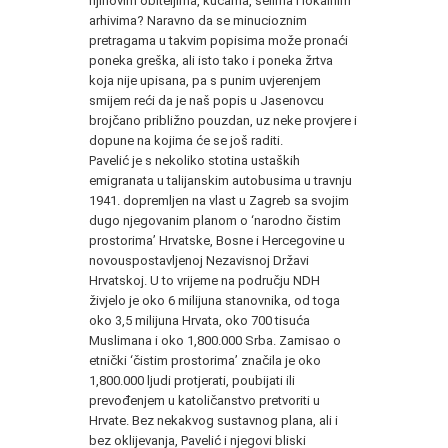
njihovim obiteljima, kućama, selima i lokalnim
arhivima? Naravno da se minucioznim
pretragama u takvim popisima može pronaći
poneka greška, ali isto tako i poneka žrtva
koja nije upisana, pa s punim uvjerenjem
smijem reći da je naš popis u Jasenovcu
brojčano približno pouzdan, uz neke provjere i
dopune na kojima će se još raditi.
Pavelić je s nekoliko stotina ustaških
emigranata u talijanskim autobusima u travnju
1941. dopremljen na vlast u Zagreb sa svojim
dugo njegovanim planom o ‘narodno čistim
prostorima’ Hrvatske, Bosne i Hercegovine u
novouspostavljenoj Nezavisnoj Državi
Hrvatskoj. U to vrijeme na području
NDH
živjelo je oko 6 milijuna stanovnika, od toga
oko 3,5 milijuna Hrvata, oko 700 tisuća
Muslimana i oko 1,800.000 Srba. Zamisao o
etnički ‘čistim prostorima’ značila je oko
1,800.000 ljudi protjerati, poubijati ili
prevođenjem u katoličanstvo pretvoriti u
Hrvate. Bez nekakvog sustavnog plana, ali i
bez oklijevanja, Pavelić i njegovi bliski