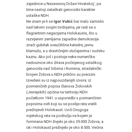
zajednice u Nezavisnoj Državi Hrvatskoj’, pa
time nastoji zataškati genocidni karakter
ustaške
NDH
.
Ne znam je li se
Igor Vukić
bar malo zamislio
nad takvim svojim tvrdnjama, jer radi se o
flagrantnim negacijama Holokausta, što u
razvijenim zemljama zapadne demokracije
znači gubitak sveučilišne katedre, javnu
blamažu, a u drastičnijim slučajevima i sudsku
kaznu. Ako još i postoje neke numeričke
nedoumice oko žrtava počinjenog ustaškog
genocida nad Srbima i Romima, stradalnički
brojevi Židova u
NDH
prilično su precizni.
Izvedeni su iz najpouzdanijih izvora: iz
poimeničnih popisa članova Židovskih
(Jevrejskih) općina na teritoriju
NDH
početkom 1941. u usporedbi s poimeničnim
popisima svih koji su se poslije rata vratili
preživjevši Holokaust. Uoči Drugoga
svjetskog rata na području na kojem je
formirana
NDH
živjelo je oko 39.000 Židova, a
rat i Holokaust preživjelo je oko 8.500. Većina