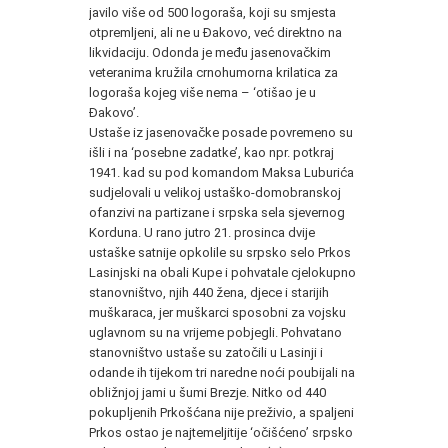
javilo više od 500 logoraša, koji su smjesta
otpremljeni, ali ne u Đakovo, već direktno na
likvidaciju. Odonda je među jasenovačkim
veteranima kružila crnohumorna krilatica za
logoraša kojeg više nema – ‘otišao je u
Đakovo’.
Ustaše iz jasenovačke posade povremeno su
išli i na ‘posebne zadatke’, kao npr. potkraj
1941. kad su pod komandom Maksa Luburića
sudjelovali u velikoj ustaško-domobranskoj
ofanzivi na partizane i srpska sela sjevernog
Korduna. U rano jutro 21. prosinca dvije
ustaške satnije opkolile su srpsko selo Prkos
Lasinjski na obali Kupe i pohvatale cjelokupno
stanovništvo, njih 440 žena, djece i starijih
muškaraca, jer muškarci sposobni za vojsku
uglavnom su na vrijeme pobjegli. Pohvatano
stanovništvo ustaše su zatočili u Lasinji i
odande ih tijekom tri naredne noći poubijali na
obližnjoj jami u šumi Brezje. Nitko od 440
pokupljenih Prkošćana nije preživio, a spaljeni
Prkos ostao je najtemeljitije ‘očišćeno’ srpsko