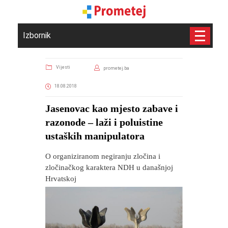
Izbornik
Vijesti
prometej.ba
18.08.2018
Jasenovac kao mjesto zabave i
razonode – laži i poluistine
ustaških manipulatora
O organiziranom negiranju zločina i
zločinačkog karaktera NDH u današnjoj
Hrvatskoj