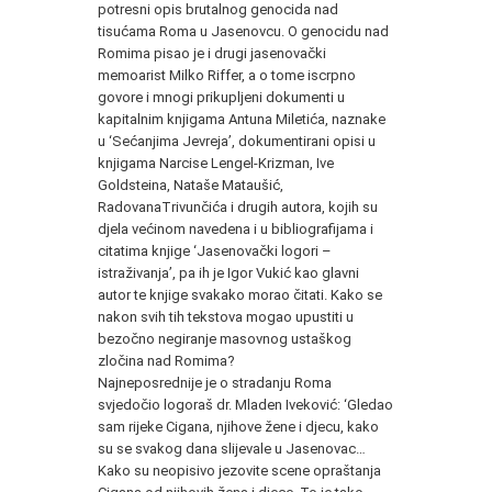
potresni opis brutalnog genocida nad
tisućama Roma u Jasenovcu. O genocidu nad
Romima pisao je i drugi jasenovački
memoarist Milko Riffer, a o tome iscrpno
govore i mnogi prikupljeni dokumenti u
kapitalnim knjigama Antuna Miletića, naznake
u ‘Sećanjima Jevreja’, dokumentirani opisi u
knjigama Narcise Lengel-Krizman, Ive
Goldsteina, Nataše Mataušić,
RadovanaTrivunčića i drugih autora, kojih su
djela većinom navedena i u bibliografijama i
citatima knjige ‘Jasenovački logori –
istraživanja’, pa ih je Igor Vukić kao glavni
autor te knjige svakako morao čitati. Kako se
nakon svih tih tekstova mogao upustiti u
bezočno negiranje masovnog ustaškog
zločina nad Romima?
Najneposrednije je o stradanju Roma
svjedočio logoraš dr. Mladen Iveković: ‘Gledao
sam rijeke Cigana, njihove žene i djecu, kako
su se svakog dana slijevale u Jasenovac…
Kako su neopisivo jezovite scene opraštanja