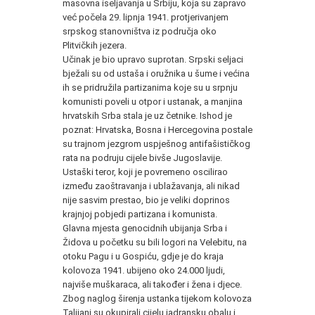
masovna iseljavanja u Srbiju, koja su zapravo
već počela 29. lipnja 1941. protjerivanjem
srpskog stanovništva iz područja oko
Plitvičkih jezera.
Učinak je bio upravo suprotan. Srpski seljaci
bježali su od ustaša i oružnika u šume i većina
ih se pridružila partizanima koje su u srpnju
komunisti poveli u otpor i ustanak, a manjina
hrvatskih Srba stala je uz četnike. Ishod je
poznat: Hrvatska, Bosna i Hercegovina postale
su trajnom jezgrom uspješnog antifašističkog
rata na podruju cijele bivše Jugoslavije.
Ustaški teror, koji je povremeno oscilirao
između zaoštravanja i ublažavanja, ali nikad
nije sasvim prestao, bio je veliki doprinos
krajnjoj pobjedi partizana i komunista.
Glavna mjesta genocidnih ubijanja Srba i
Židova u početku su bili logori na Velebitu, na
otoku Pagu i u Gospiću, gdje je do kraja
kolovoza 1941. ubijeno oko 24.000 ljudi,
najviše muškaraca, ali također i žena i djece.
Zbog naglog širenja ustanka tijekom kolovoza
Talijani su okupirali cijelu jadransku obalu i