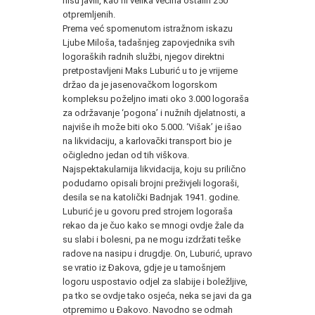
nisu javili, kao ni velika većina ostalih 250
otpremljenih.
Prema već spomenutom istražnom iskazu
Ljube Miloša, tadašnjeg zapovjednika svih
logoraških radnih službi, njegov direktni
pretpostavljeni Maks Luburić u to je vrijeme
držao da je jasenovačkom logorskom
kompleksu poželjno imati oko 3.000 logoraša
za održavanje ‘pogona’ i nužnih djelatnosti, a
najviše ih može biti oko 5.000. ‘Višak’ je išao
na likvidaciju, a karlovački transport bio je
očigledno jedan od tih viškova.
Najspektakularnija likvidacija, koju su prilično
podudarno opisali brojni preživjeli logoraši,
desila se na katolički Badnjak 1941. godine.
Luburić je u govoru pred strojem logoraša
rekao da je čuo kako se mnogi ovdje žale da
su slabi i bolesni, pa ne mogu izdržati teške
radove na nasipu i drugdje. On, Luburić, upravo
se vratio iz Đakova, gdje je u tamošnjem
logoru uspostavio odjel za slabije i boležljive,
pa tko se ovdje tako osjeća, neka se javi da ga
otpremimo u Đakovo. Navodno se odmah