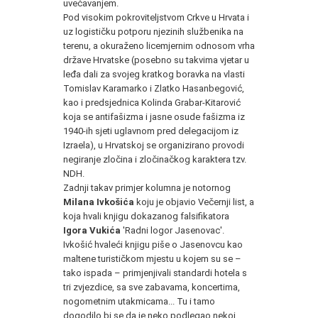
uvećavanjem.
Pod visokim pokroviteljstvom Crkve u Hrvata i
uz logističku potporu njezinih službenika na
terenu, a okuraženo licemjernim odnosom vrha
države Hrvatske (posebno su takvima vjetar u
leđa dali za svojeg kratkog boravka na vlasti
Tomislav Karamarko i Zlatko Hasanbegović,
kao i predsjednica Kolinda Grabar-Kitarović
koja se antifašizma i jasne osude fašizma iz
1940-ih sjeti uglavnom pred delegacijom iz
Izraela), u Hrvatskoj se organizirano provodi
negiranje zločina i zločinačkog karaktera tzv.
NDH.
Zadnji takav primjer kolumna je notornog
Milana Ivkošića
koju je objavio Večernji list, a
koja hvali knjigu dokazanog falsifikatora
Igora Vukića
'Radni logor Jasenovac'.
Ivkošić hvaleći knjigu piše o Jasenovcu kao
maltene turističkom mjestu u kojem su se –
tako ispada – primjenjivali standardi hotela s
tri zvjezdice, sa sve zabavama, koncertima,
nogometnim utakmicama... Tu i tamo
dogodilo bi se da je neko podlegao nekoj