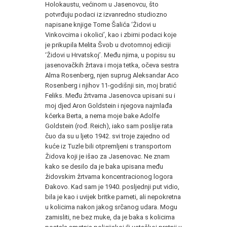
Holokaustu, većinom u Jasenovcu, što
potvrđuju podaci iz izvanredno studiozno
napisane knjige Tome Šalića ‘Židovi u
Vinkovcima i okolici’, kao i zbirni podaci koje
je prikupila Melita Švob u dvotomnoj ediciji
‘Židovi u Hrvatskoj’. Među njima, u popisu su
jasenovačkih žrtava i moja tetka, očeva sestra
Alma Rosenberg, njen suprug Aleksandar Aco
Rosenberg i njihov 11-godišnji sin, moj bratić
Feliks. Među žrtvama Jasenovca upisani su i
moj djed Aron Goldstein i njegova najmlađa
kćerka Berta, a nema moje bake Adolfe
Goldstein (rođ. Reich), iako sam poslije rata
čuo da su u ljeto 1942. svi troje zajedno od
kuće iz Tuzle bili otpremljeni s transportom
Židova koji je išao za Jasenovac. Ne znam
kako se desilo da je baka upisana među
židovskim žrtvama koncentracionog logora
Đakovo. Kad sam je 1940. posljednji put vidio,
bila je kao i uvijek britke pameti, ali nepokretna
u kolicima nakon jakog srčanog udara. Mogu
zamisliti, ne bez muke, da je baka s kolicima