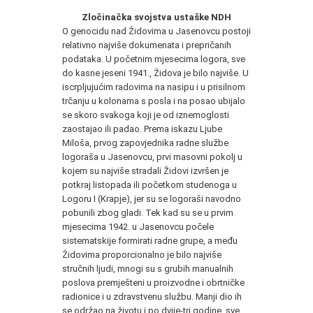
Zločinačka svojstva ustaške NDH
O genocidu nad Židovima u Jasenovcu postoji
relativno najviše dokumenata i prepričanih
podataka. U početnim mjesecima logora, sve
do kasne jeseni 1941., Židova je bilo najviše. U
iscrpljujućim radovima na nasipu i u prisilnom
trčanju u kolonama s posla i na posao ubijalo
se skoro svakoga koji je od iznemoglosti
zaostajao ili padao. Prema iskazu Ljube
Miloša, prvog zapovjednika radne službe
logoraša u Jasenovcu, prvi masovni pokolj u
kojem su najviše stradali Židovi izvršen je
potkraj listopada ili početkom studenoga u
Logoru I (Krapje), jer su se logoraši navodno
pobunili zbog gladi. Tek kad su se u prvim
mjesecima 1942. u Jasenovcu počele
sistematskije formirati radne grupe, a među
Židovima proporcionalno je bilo najviše
stručnih ljudi, mnogi su s grubih manualnih
poslova premješteni u proizvodne i obrtničke
radionice i u zdravstvenu službu. Manji dio ih
se održao na životu i po dvije-tri godine, sve