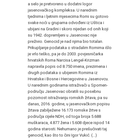
a selo je pretvoreno u dodatni logor
jasenovačkog kompleksa. U narednim
tjednima i ljetnim mjesecima Romi su gotovo
svake noći u grupama odvođeni iz Uštica i
ubijani na Gradini i skoro nijedan od onih koji
su 1942. dopremljeni u Jasenovac nije
preživio. Genocid je nad njima bio totalan.
Prikupljanje podataka o stradalim Romima išlo
je vrlo teško, pa je do 2003. povjesničarka
hrvatskih Roma Narcisa Lengel-Krizman
napravila popis od 8.750 imena, prezimena i
drugih podataka o ubijenim Romima iz
Hrvatske i Bosne i Hercegovine u Jasenovcu.
U narednim godinama istraživači u Spomen-
području Jasenovac obratili su posebnu
pozornost istraživanju romskih žrtava, pa su
danas, 2016. godine, u jasenovačkom popisu
žrtava zabilježene 16.173 romske žrtve s
područja cijele NDH, od toga broja 5.688
muškaraca, 4.877 žena i 5.608 djece ispod 14
godina starosti. Nehumano je prešućivati taj
genocid, kao što to čini Igor Vukić. (...)