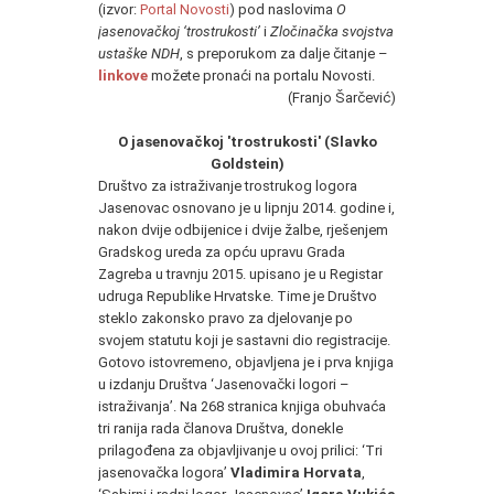
(izvor:
Portal Novosti
) pod naslovima
O
jasenovačkoj ‘trostrukosti’
i
Zločinačka svojstva
ustaške NDH
, s preporukom za dalje čitanje –
linkove
možete pronaći na portalu Novosti.
(Franjo Šarčević)
O jasenovačkoj 'trostrukosti' (Slavko
Goldstein)
Društvo za istraživanje trostrukog logora
Jasenovac osnovano je u lipnju 2014. godine i,
nakon dvije odbijenice i dvije žalbe, rješenjem
Gradskog ureda za opću upravu Grada
Zagreba u travnju 2015. upisano je u Registar
udruga Republike Hrvatske. Time je Društvo
steklo zakonsko pravo za djelovanje po
svojem statutu koji je sastavni dio registracije.
Gotovo istovremeno, objavljena je i prva knjiga
u izdanju Društva ‘Jasenovački logori –
istraživanja’. Na 268 stranica knjiga obuhvaća
tri ranija rada članova Društva, donekle
prilagođena za objavljivanje u ovoj prilici: ‘Tri
jasenovačka logora’
Vladimira Horvata
,