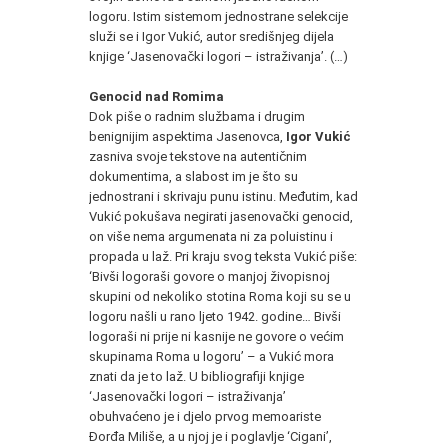
logoru. Istim sistemom jednostrane selekcije
služi se i Igor Vukić, autor središnjeg dijela
knjige ‘Jasenovački logori – istraživanja’. (…)
Genocid nad Romima
Dok piše o radnim službama i drugim
benignijim aspektima Jasenovca,
Igor Vukić
zasniva svoje tekstove na autentičnim
dokumentima, a slabost im je što su
jednostrani i skrivaju punu istinu. Međutim, kad
Vukić pokušava negirati jasenovački genocid,
on više nema argumenata ni za poluistinu i
propada u laž. Pri kraju svog teksta Vukić piše:
‘Bivši logoraši govore o manjoj živopisnoj
skupini od nekoliko stotina Roma koji su se u
logoru našli u rano ljeto 1942. godine… Bivši
logoraši ni prije ni kasnije ne govore o većim
skupinama Roma u logoru’ – a Vukić mora
znati da je to laž. U bibliografiji knjige
‘Jasenovački logori – istraživanja’
obuhvaćeno je i djelo prvog memoariste
Đorđa Miliše, a u njoj je i poglavlje ‘Cigani’,