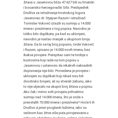
žrtava u Jasenovcu blizu 47.627 bili su hrvatski
i bosansko-hercegovački Srbi. Predsjednik
Društva za istraživanje trostrukog logora
Jasenovac dr. Stjepan Razum i istraživač
Tomislav Vuković izrazili su sumnju u 14.000
imena i prezimena s tog popisa. Navodno je
toliko bilo duplikata, pa kad su uklonjeni,
navodno je nastao manjak u ukupnom broju
žrtava. Da bi se taj broj popunio, tvrde Vuković
i Razum, upisano je 14.000 novih imena, bez
ikakve provjere. Preispitao sam te tvrdnje s
kustosima koji rade na tom popisu u
Jasenovcu i ustanovio da nikakvih naknadnih
dopisivanja nije bilo. Provedena je provjera i
uklonjeni su duplikati koji nikad nisu bili
dvostruko brojeni, ali su stvarali zabunu, iako
to nije utjecalo na ukupni broj žrtava u popisu.
Ako čak i mimo svih provjera prihvatimo
sumnju nad 14.000 imena, što je onda s
preostalih 70.000 imena i prezimena? Hoće li ih
Društvo
à priori
proglasiti lažnima, iako su
većinom kao žrtve više puta provjeravane u