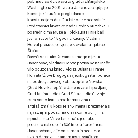
pobrinuo se da se sva ta građa iz Banjaluke i
Washingtona 2001. vrati u Jasenovac, gdje je
komisijski stručno pregledana s
konstatacijom da ništa bitnog ne nedostaje.
Predstavnici hrvatske vlade uredno su zahvalili
posrednicima Muzeja Holokausta i nije baš
jasno zašto to 15 godina kasnije Vladimir
Horvat prešućuje i vjeruje klevetama Ljubice
Štefan.
Baveći se ratnim žrtvama samoga mjesta
Jasenovac, Vladimir Horvat poziva se na inače
vrlo pouzdanu knjigu Alojza Buljana i Franje
Horvata ‘Žrtve Drugoga svjetskog rata i poraća
na području bivšeg kotara/općine Novska
(Grad Novska, općine Jasenovac i Lipovljani,
Grad Kutina – dio i Grad Sisak – dio)’. Iz nje
citira samo listu ‘Žrtve komunizma i
antifašizma’ u kojoj je 146 imena i prezimena s
najvažnijim podacima o svakome od njih, a
ispušta listu ‘Žrtve fašizma’ s jednako
precizno nabrojenih 336 imena i prezimena
Jasenovčana, dijelom stradalih nedaleko
svojih domova u samom jasenovačkom