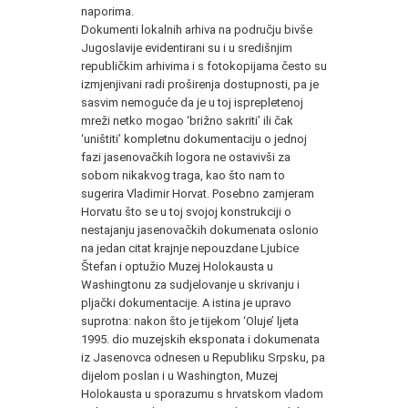
naporima.
Dokumenti lokalnih arhiva na području bivše
Jugoslavije evidentirani su i u središnjim
republičkim arhivima i s fotokopijama često su
izmjenjivani radi proširenja dostupnosti, pa je
sasvim nemoguće da je u toj isprepletenoj
mreži netko mogao ‘brižno sakriti’ ili čak
‘uništiti’ kompletnu dokumentaciju o jednoj
fazi jasenovačkih logora ne ostavivši za
sobom nikakvog traga, kao što nam to
sugerira Vladimir Horvat. Posebno zamjeram
Horvatu što se u toj svojoj konstrukciji o
nestajanju jasenovačkih dokumenata oslonio
na jedan citat krajnje nepouzdane Ljubice
Štefan i optužio Muzej Holokausta u
Washingtonu za sudjelovanje u skrivanju i
pljački dokumentacije. A istina je upravo
suprotna: nakon što je tijekom ‘Oluje’ ljeta
1995. dio muzejskih eksponata i dokumenata
iz Jasenovca odnesen u Republiku Srpsku, pa
dijelom poslan i u Washington, Muzej
Holokausta u sporazumu s hrvatskom vladom