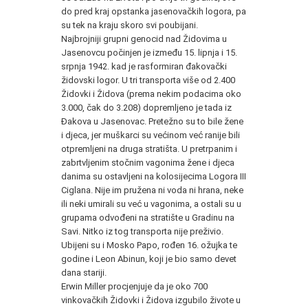
do pred kraj opstanka jasenovačkih logora, pa
su tek na kraju skoro svi poubijani.
Najbrojniji grupni genocid nad Židovima u
Jasenovcu počinjen je između 15. lipnja i 15.
srpnja 1942. kad je rasformiran đakovački
židovski logor. U tri transporta više od 2.400
Židovki i Židova (prema nekim podacima oko
3.000, čak do 3.208) dopremljeno je tada iz
Đakova u Jasenovac. Pretežno su to bile žene
i djeca, jer muškarci su većinom već ranije bili
otpremljeni na druga stratišta. U pretrpanim i
zabrtvljenim stočnim vagonima žene i djeca
danima su ostavljeni na kolosijecima Logora
III
Ciglana. Nije im pružena ni voda ni hrana, neke
ili neki umirali su već u vagonima, a ostali su u
grupama odvođeni na stratište u Gradinu na
Savi. Nitko iz tog transporta nije preživio.
Ubijeni su i Mosko Papo, rođen 16. ožujka te
godine i Leon Abinun, koji je bio samo devet
dana stariji.
Erwin Miller procjenjuje da je oko 700
vinkovačkih Židovki i Židova izgubilo živote u