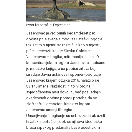
Izvor fotografije: Express.hr
Jasenovac je već punih sedamdeset pet
godina prije svega simbol za ustaški logor, a
tek zatim o njemu se razmišlja kao o mjestu,
piše u recenziji knjige Slavka Goldsteina
'Jasenovac – tragika, mitomanija, istina'. O
koncentracijskom logoru Jasenovac napisano
je mnoštvo knjiga, a na popisu žrtava koji
izrađuje Javna ustanova i spomen-područje
Jasenovac krajem ožujka 2016. nalazilo se
83.145 imena. Nažalost, ni to ni brojna
svjedočanstva nisu dovoljni, već posljednjih
dvadesetak godina postoji potreba da se
zločinački i genocidni karakter logora
Jasenovac umanji ili negira.
Umanjivanje i negiranje su sebi u zadatak uzeli
hrvatski neofašisti, dok se njihova ideološka
braća srpskog predznaka bave višestrukim