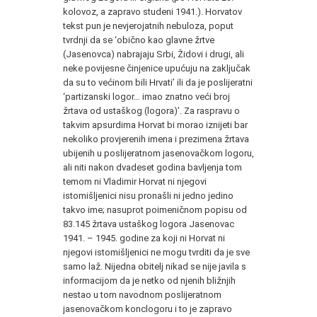
kolovoz, a zapravo studeni 1941.). Horvatov
tekst pun je nevjerojatnih nebuloza, poput
tvrdnji da se ‘obično kao glavne žrtve
(Jasenovca) nabrajaju Srbi, Židovi i drugi, ali
neke povijesne činjenice upućuju na zaključak
da su to većinom bili Hrvati’ ili da je poslijeratni
‘partizanski logor… imao znatno veći broj
žrtava od ustaškog (logora)’. Za raspravu o
takvim apsurdima Horvat bi morao iznijeti bar
nekoliko provjerenih imena i prezimena žrtava
ubijenih u poslijeratnom jasenovačkom logoru,
ali niti nakon dvadeset godina bavljenja tom
temom ni Vladimir Horvat ni njegovi
istomišljenici nisu pronašli ni jedno jedino
takvo ime; nasuprot poimeničnom popisu od
83.145 žrtava ustaškog logora Jasenovac
1941. – 1945. godine za koji ni Horvat ni
njegovi istomišljenici ne mogu tvrditi da je sve
samo laž. Nijedna obitelj nikad se nije javila s
informacijom da je netko od njenih bližnjih
nestao u tom navodnom poslijeratnom
jasenovačkom konclogoru i to je zapravo