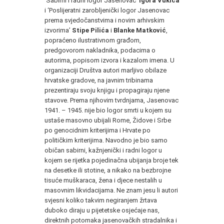
‘Sabirni i radni logor Jasenovac’
Igora Vukića
i ‘Poslijeratni zarobljenički logor Jasenovac
prema svjedočanstvima i novim arhivskim
izvorima’
Stipe Pilića
i
Blanke Matković
,
popraćeno ilustrativnom građom,
predgovorom nakladnika, podacima o
autorima, popisom izvora i kazalom imena. U
organizaciji Društva autori marljivo obilaze
hrvatske gradove, na javnim tribinama
prezentiraju svoju knjigu i propagiraju njene
stavove. Prema njihovim tvrdnjama, Jasenovac
1941. – 1945. nije bio logor smrti u kojem su
ustaše masovno ubijali Rome, Židove i Srbe
po genocidnim kriterijima i Hrvate po
političkim kriterijima. Navodno je bio samo
običan sabirni, kažnjenički i radni logor u
kojem se rijetka pojedinačna ubijanja broje tek
na desetke ili stotine, a nikako na bezbrojne
tisuće muškaraca, žena i djece nestalih u
masovnim likvidacijama. Ne znam jesu li autori
svjesni koliko takvim negiranjem žrtava
duboko diraju u pijetetske osjećaje nas,
direktnih potomaka jasenovačkih stradalnika i