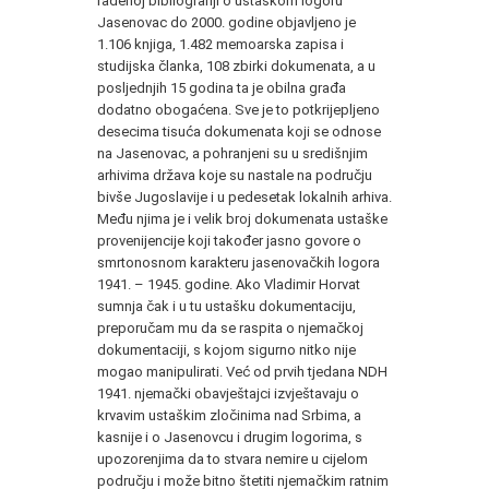
rađenoj bibliografiji o ustaškom logoru
Jasenovac do 2000. godine objavljeno je
1.106 knjiga, 1.482 memoarska zapisa i
studijska članka, 108 zbirki dokumenata, a u
posljednjih 15 godina ta je obilna građa
dodatno obogaćena. Sve je to potkrijepljeno
desecima tisuća dokumenata koji se odnose
na Jasenovac, a pohranjeni su u središnjim
arhivima država koje su nastale na području
bivše Jugoslavije i u pedesetak lokalnih arhiva.
Među njima je i velik broj dokumenata ustaške
provenijencije koji također jasno govore o
smrtonosnom karakteru jasenovačkih logora
1941. – 1945. godine. Ako Vladimir Horvat
sumnja čak i u tu ustašku dokumentaciju,
preporučam mu da se raspita o njemačkoj
dokumentaciji, s kojom sigurno nitko nije
mogao manipulirati. Već od prvih tjedana NDH
1941. njemački obavještajci izvještavaju o
krvavim ustaškim zločinima nad Srbima, a
kasnije i o Jasenovcu i drugim logorima, s
upozorenjima da to stvara nemire u cijelom
području i može bitno štetiti njemačkim ratnim