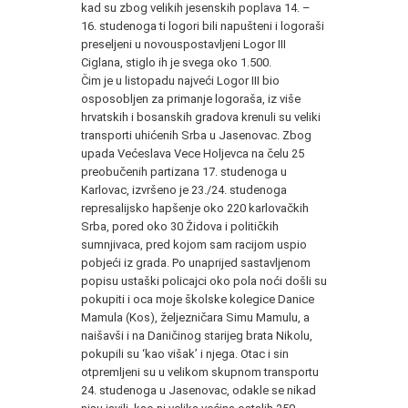
kad su zbog velikih jesenskih poplava 14. –
16. studenoga ti logori bili napušteni i logoraši
preseljeni u novouspostavljeni Logor
III
Ciglana, stiglo ih je svega oko 1.500.
Čim je u listopadu najveći Logor
III
bio
osposobljen za primanje logoraša, iz više
hrvatskih i bosanskih gradova krenuli su veliki
transporti uhićenih Srba u Jasenovac. Zbog
upada Većeslava Vece Holjevca na čelu 25
preobučenih partizana 17. studenoga u
Karlovac, izvršeno je 23./24. studenoga
represalijsko hapšenje oko 220 karlovačkih
Srba, pored oko 30 Židova i političkih
sumnjivaca, pred kojom sam racijom uspio
pobjeći iz grada. Po unaprijed sastavljenom
popisu ustaški policajci oko pola noći došli su
pokupiti i oca moje školske kolegice Danice
Mamula (Kos), željezničara Simu Mamulu, a
naišavši i na Daničinog starijeg brata Nikolu,
pokupili su ‘kao višak’ i njega. Otac i sin
otpremljeni su u velikom skupnom transportu
24. studenoga u Jasenovac, odakle se nikad