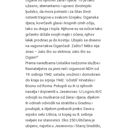
Cigana od njihovih žena i djece. To je tako
užasno, elementarno i upravo životinjski
ljudsko, da mora potresti i za čitav život
ostaviti tragove u svakom čovjeku. Ciganska
djeca, kovrčavih glava i krupnih crnih očiju,
tako su draga i topla. Njihove su se ručice tako
grčevito držale svojih majki i očeva, njihov
lelek prodirao je do kostiju. Ubijalo se dnevno
na vagone takve Cigančadi. Zašto? Nitko nije
znao – zato što su skitnice, zato što su
Cigani?’
Prema naredbama Ustaške nadzorne službe i
Ravnateljstva za javni red i sigurnost NDH od
19. svibnja 1942. ustaše, oružnici i domobrani
do kraja su srpnja 1942. ‘očistili’ Hrvatsku i
Bosnu od Roma. Pokupili su ih iz njihovih
naselja i dopremili u Jasenovac. U Logoru III/C
odvojili su muškarce od žena i djece, dijelom
ih odmah odvodili na stratište u Gradinu i
poubijali, a dijelom prebacili preko Save u
srpsko selo Uštica, iz kojeg su 8. svibnja
iseljeni svi stanovnici. Oko 250 Uštičana je
ubijeno, najviše u Jasenovcu i Staroj Gradiški,