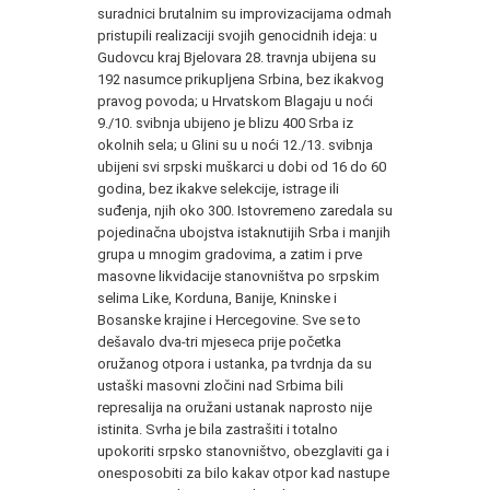
suradnici brutalnim su improvizacijama odmah
pristupili realizaciji svojih genocidnih ideja: u
Gudovcu kraj Bjelovara 28. travnja ubijena su
192 nasumce prikupljena Srbina, bez ikakvog
pravog povoda; u Hrvatskom Blagaju u noći
9./10. svibnja ubijeno je blizu 400 Srba iz
okolnih sela; u Glini su u noći 12./13. svibnja
ubijeni svi srpski muškarci u dobi od 16 do 60
godina, bez ikakve selekcije, istrage ili
suđenja, njih oko 300. Istovremeno zaredala su
pojedinačna ubojstva istaknutijih Srba i manjih
grupa u mnogim gradovima, a zatim i prve
masovne likvidacije stanovništva po srpskim
selima Like, Korduna, Banije, Kninske i
Bosanske krajine i Hercegovine. Sve se to
dešavalo dva-tri mjeseca prije početka
oružanog otpora i ustanka, pa tvrdnja da su
ustaški masovni zločini nad Srbima bili
represalija na oružani ustanak naprosto nije
istinita. Svrha je bila zastrašiti i totalno
upokoriti srpsko stanovništvo, obezglaviti ga i
onesposobiti za bilo kakav otpor kad nastupe