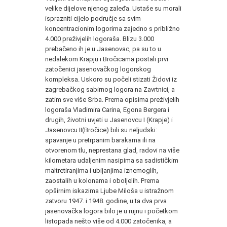
velike dijelove njenog zaleđa. Ustaše su morali
isprazniti cijelo područje sa svim
koncentracionim logorima zajedno s približno
4.000 preživjelih logoraša. Blizu 3.000
prebačeno ih je u Jasenovac, pa su to u
nedalekom Krapju i Bročicama postali prvi
zatočenici jasenovačkog logorskog
kompleksa. Uskoro su počeli stizati Židovi iz
zagrebačkog sabirnog logora na Zavrtnici, a
zatim sve više Srba. Prema opisima preživjelih
logoraša Vladimira Carina, Egona Bergera i
drugih, životni uvjeti u Jasenovcu I (Krapje) i
Jasenovcu
II
(Bročice) bili su neljudski:
spavanje u pretrpanim barakama ili na
otvorenom tlu, neprestana glad, radovi na više
kilometara udaljenim nasipima sa sadističkim
maltretiranjima i ubijanjima iznemoglih,
zaostalih u kolonama i oboljelih. Prema
opširnim iskazima Ljube Miloša u istražnom
zatvoru 1947. i 1948. godine, u ta dva prva
jasenovačka logora bilo je u rujnu i početkom
listopada nešto više od 4.000 zatočenika, a