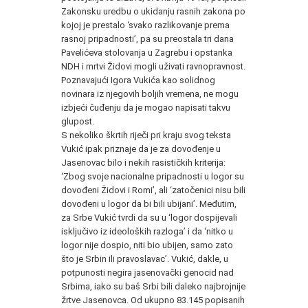
Zakonsku uredbu o ukidanju rasnih zakona po
kojoj je prestalo ‘svako razlikovanje prema
rasnoj pripadnosti’, pa su preostala tri dana
Pavelićeva stolovanja u Zagrebu i opstanka
NDH
i mrtvi Židovi mogli uživati ravnopravnost.
Poznavajući Igora Vukića kao solidnog
novinara iz njegovih boljih vremena, ne mogu
izbjeći čuđenju da je mogao napisati takvu
glupost.
S nekoliko škrtih riječi pri kraju svog teksta
Vukić ipak priznaje da je za dovođenje u
Jasenovac bilo i nekih rasističkih kriterija:
‘Zbog svoje nacionalne pripadnosti u logor su
dovođeni Židovi i Romi’, ali ‘zatočenici nisu bili
dovođeni u logor da bi bili ubijani’. Međutim,
za Srbe Vukić tvrdi da su u ‘logor dospijevali
isključivo iz ideoloških razloga’ i da ‘nitko u
logor nije dospio, niti bio ubijen, samo zato
što je Srbin ili pravoslavac’. Vukić, dakle, u
potpunosti negira jasenovački genocid nad
Srbima, iako su baš Srbi bili daleko najbrojnije
žrtve Jasenovca. Od ukupno 83.145 popisanih