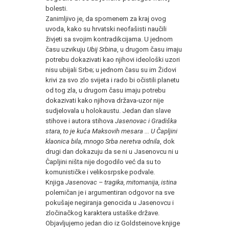
bolesti.
Zanimljivo je, da spomenem za kraj ovog
uvoda, kako su hrvatski neofašisti naučili
živjeti sa svojim kontradikcijama. U jednom
času uzvikuju
Ubij Srbina
, u drugom času imaju
potrebu dokazivati kao njihovi ideološki uzori
nisu ubijali Srbe; u jednom času su im Židovi
krivi za svo zlo svijeta i rado bi očistili planetu
od tog zla, u drugom času imaju potrebu
dokazivati kako njihova država-uzor nije
sudjelovala u holokaustu. Jedan dan slave
stihove i autora stihova
Jasenovac i Gradiška
stara, to je kuća Maksovih mesara ... U Čapljini
klaonica bila, mnogo Srba neretva odnila
, dok
drugi dan dokazuju da se ni u Jasenovcu ni u
Čapljini ništa nije dogodilo već da su to
komunističke i velikosrpske podvale.
Knjiga
Jasenovac – tragika, mitomanija, istina
polemičan je i argumentiran odgovor na sve
pokušaje negiranja genocida u Jasenovcu i
zločinačkog karaktera ustaške države.
Objavljujemo jedan dio iz Goldsteinove knjige