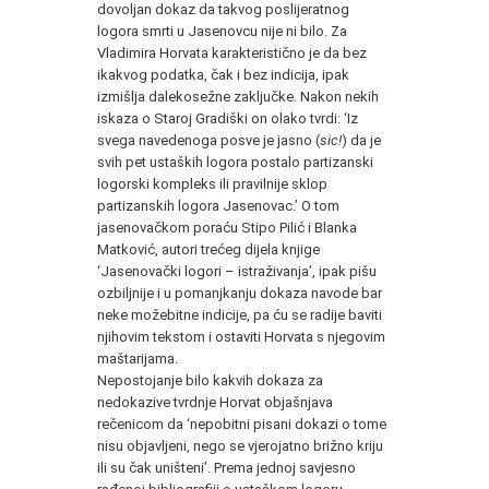
dovoljan dokaz da takvog poslijeratnog
logora smrti u Jasenovcu nije ni bilo. Za
Vladimira Horvata karakteristično je da bez
ikakvog podatka, čak i bez indicija, ipak
izmišlja dalekosežne zaključke. Nakon nekih
iskaza o Staroj Gradiški on olako tvrdi: ‘Iz
svega navedenoga posve je jasno (
sic!
) da je
svih pet ustaških logora postalo partizanski
logorski kompleks ili pravilnije sklop
partizanskih logora Jasenovac.’ O tom
jasenovačkom poraću Stipo Pilić i Blanka
Matković, autori trećeg dijela knjige
‘Jasenovački logori – istraživanja’, ipak pišu
ozbiljnije i u pomanjkanju dokaza navode bar
neke možebitne indicije, pa ću se radije baviti
njihovim tekstom i ostaviti Horvata s njegovim
maštarijama.
Nepostojanje bilo kakvih dokaza za
nedokazive tvrdnje Horvat objašnjava
rečenicom da ‘nepobitni pisani dokazi o tome
nisu objavljeni, nego se vjerojatno brižno kriju
ili su čak uništeni’. Prema jednoj savjesno