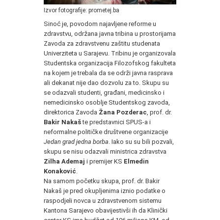
Izvor fotografije: prometej.ba
Sinoć je, povodom najavljene reforme u
zdravstvu, održana javna tribina u prostorijama
Zavoda za zdravstvenu zaštitu studenata
Univerziteta u Sarajevu. Tribinu je organizovala
Studentska organizacija Filozofskog fakulteta
na kojem je trebala da se održi javna rasprava
ali dekanat nije dao dozvolu za to. Skupu su
se odazvali studenti, građani, medicinsko i
nemedicinsko osoblje Studentskog zavoda,
direktorica Zavoda
Žana Pozderac
, prof. dr.
Bakir Nakaš
te predstavnici SPUS-a i
neformalne političke društvene organizacije
Jedan grad jedna borba
. Iako su su bili pozvali,
skupu se nisu odazvali ministrica zdravstva
Zilha Ademaj
i premijer KS
Elmedin
Konaković
.
Na samom početku skupa, prof. dr. Bakir
Nakaš je pred okupljenima iznio podatke o
raspodjeli novca u zdravstvenom sistemu
Kantona Sarajevo obavijestivši ih da Klinički