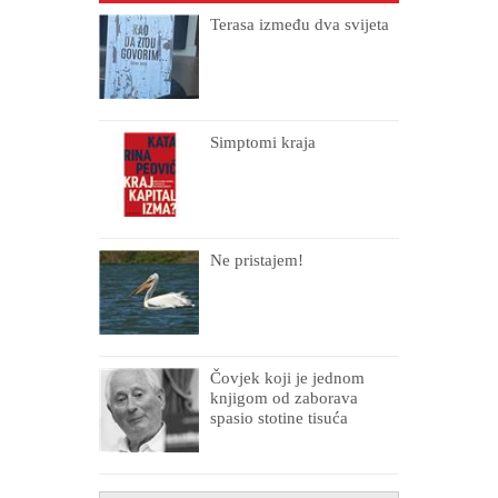
Terasa između dva svijeta
Simptomi kraja
Ne pristajem!
Čovjek koji je jednom
knjigom od zaborava
spasio stotine tisuća
drugih, prokletih i
uništenih