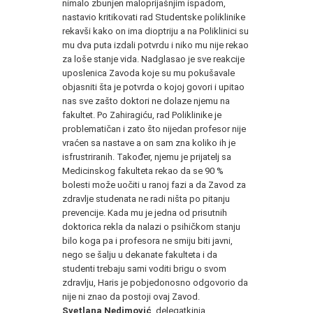
nimalo zbunjen maloprijašnjim ispadom,
nastavio kritikovati rad Studentske poliklinike
rekavši kako on ima dioptriju a na Poliklinici su
mu dva puta izdali potvrdu i niko mu nije rekao
za loše stanje vida. Nadglasao je sve reakcije
uposlenica Zavoda koje su mu pokušavale
objasniti šta je potvrda o kojoj govori i upitao
nas sve zašto doktori ne dolaze njemu na
fakultet. Po Zahiragiću, rad Poliklinike je
problematičan i zato što nijedan profesor nije
vraćen sa nastave a on sam zna koliko ih je
isfrustriranih. Također, njemu je prijatelj sa
Medicinskog fakulteta rekao da se 90 %
bolesti može uočiti u ranoj fazi a da Zavod za
zdravlje studenata ne radi ništa po pitanju
prevencije. Kada mu je jedna od prisutnih
doktorica rekla da nalazi o psihičkom stanju
bilo koga pa i profesora ne smiju biti javni,
nego se šalju u dekanate fakulteta i da
studenti trebaju sami voditi brigu o svom
zdravlju, Haris je pobjedonosno odgovorio da
nije ni znao da postoji ovaj Zavod.
Svetlana Nedimović
, delegatkinja