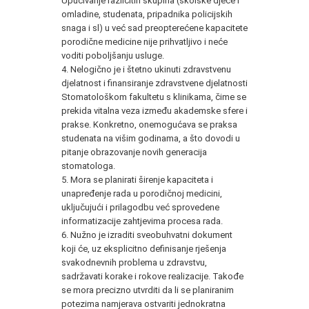
Upućivanje različitih skupina (školske djece i
omladine, studenata, pripadnika policijskih
snaga i sl) u već sad preopterećene kapacitete
porodične medicine nije prihvatljivo i neće
voditi poboljšanju usluge.
4. Nelogično je i štetno ukinuti zdravstvenu
djelatnost i finansiranje zdravstvene djelatnosti
Stomatološkom fakultetu s klinikama, čime se
prekida vitalna veza između akademske sfere i
prakse. Konkretno, onemogućava se praksa
studenata na višim godinama, a što dovodi u
pitanje obrazovanje novih generacija
stomatologa.
5. Mora se planirati širenje kapaciteta i
unapređenje rada u porodičnoj medicini,
uključujući i prilagodbu već sprovedene
informatizacije zahtjevima procesa rada.
6. Nužno je izraditi sveobuhvatni dokument
koji će, uz eksplicitno definisanje rješenja
svakodnevnih problema u zdravstvu,
sadržavati korake i rokove realizacije. Takođe
se mora precizno utvrditi da li se planiranim
potezima namjerava ostvariti jednokratna