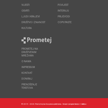
VIJESTI
POVIJEST
OSVRTI
INTERVJU
LJUDI I KRAJEVI
PRIJEVODI
DRUŠTVO I ZNANOST
COPY/PASTE
KULTURA
PROMETEJ NA
DRUŠTVENIM
MREŽAMA
O NAMA
IMPRESSUM
KONTAKT
DONIRAJ
PRENOŠENJE
TEKSTOVA
© 2015 - 2026 Prometej.ba Sva prava pridržana.
Dizajn i programiranje:
Callidus