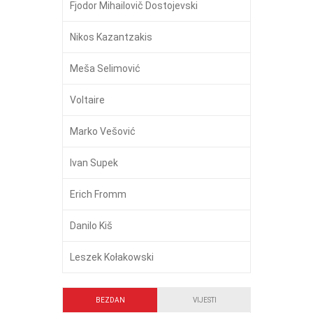
Fjodor Mihailovič Dostojevski
Nikos Kazantzakis
Meša Selimović
Voltaire
Marko Vešović
Ivan Supek
Erich Fromm
Danilo Kiš
Leszek Kołakowski
BEZDAN
VIJESTI