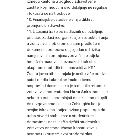
između kantona u pogledu zdravstvene
zaštite, koji međutim ovo detaljnije ne reguliše
i fokusira se na troškove.
10. Finansijske uštede ne smiju diktirati
promjene u zdravstvu.
11. Učesnici traže od nadležnih da ozbiljnije
pristupe zadaći reorganizacije i restrukturiranja
u zdravstvu, s obzirom da sam predloženi
dokument upozorava da je jedan od rizika
namjeravanih promjena „povećanje udjela
hroničnih masovnih nezaraznih bolesti u
ukupnom morbiditetu stanovništva KS“.
Žustra javna tribina trajala je nešto više od dva
sata i otkrila kako bi se imalo o čemu
raspravljati danima. Iako je tema bila reforme u
zdravstvu, moderatorica
Hana Soko
morala je
nekoliko puta napominjati da se nismo okupili
da razgovaramo o Harisu Zahiragiću koji je
svojim iskazima i prijedlozima poput toga da
treba otvoriti ambulante u studentskim
domovima i na taj način riješiti studentsko
zdravstvo onemogućavao konstruktivnu
raspravu i koristeći svoj prodorni glas