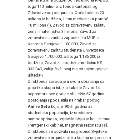
centar KS ima budžet od 196 miliona KM, od
toga 110 miliona iz fonda kantonalnog
Zdravstvenog osiguranja, Opća bolnica 23
miliona iz budžeta, Hitna medicinska pomoć
10 miliona (!), Zavod za zdravstvenu zaštitu
žena i materinstva 3 miliona, Zavod za
zdravstvenu zaštitu zaposlenika MUP-a
Kantona Sarajevo 1.100.000, Zavod za
zdravstvenu zaštitu studenata Univerziteta
Sarajevo 1.700.000, od toga 1.186.000 iz
budžeta, Zavod za sportsku medicinu KS
333.840, zaključivši ovaj dio pitanjem gdje je
ušteda!?
Direktorica zavoda je u svom obraćanju sa
početka skupa istakla kako je Zavod 14.
septembra ove godine obilježio 67 godina
postojanja i podsjetila na hrabar podvig
Amire Sefo
koja je '90-ih godina za
studentsku populaciju, iz sredstava
samodoprinosa, izgradila objekat koji je imao
i rentgenski kabinet, magnetnu rezonacu i sl.
Direktorica se pozvala i na propise Svjetske
zdravstvene organizacije u kojima se precizira