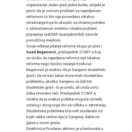
organizacije
Jedan grad, jedna borba
, iznijela je
jasno da je osnovni problem sa najavljenom
reformom to što nije provedeno nikakvo
istraživanje koje bi ukazalo na stvarne potrebe
u zdravstvenom sistemu i istakla problem
pripajanja različitih specijalističkih zavoda
porodičnoj medicini.
Svoje viđenje pitanja reforme skupu je iznio i
Suad Beganović
, predsjednik STAFF-a koji
se složio da najavljena reforma nije nikakva
reforma nego tipično rezanje troškova.
Beganović je istakao da je Sarajevo studentski
grad i da on kao takav mora imati studentsku
polikliniku; ukoliko Sarajevo ne želi biti
studentski grad - to je uredu, ali onda se to
treba otvoreno reći. Predsjednik STAFF-a
smatra da je ovakva politika moguća između
ostalog i zbog toga što se odluka o zatvaranju
Studentske poliklinike tiče svih studenata od
kojih velika većina nije iz Sarajeva, dakle ne
glasa u ovom gradu.
Direktorica Pozderac aktivno je učestvovala u