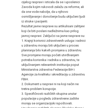
cijelog raspravi i isticala da se i uposlenici
Zavoda kojim rukovodi zalažu za reforme, ali
da one vode nabolje, da u njihovo
osmišljavanje i donošenje budu uključeni ljudi
iz struke i pacijenti.
Rezultat javne rasprave su artikulisani zahtjevi
koji će biti poslani nadležnima kao prilog
javnoj raspravi. Zaključci sa javne rasprave su:
1. Krajnji korisnici zdravstvenih usluga i radnici
u zdravstvu moraju biti uključeni u proces
planiranja bilo kakvih promjena u zdravstvu.
Sve promjene moraju početi utvrđivanjem
potreba korisnika i radnika u zdravstvu, te
uključivanjem relevantnih institucija poput
Ministarstva zdravstva Federacije BiH i
Agencije za kvalitetu i akreditaciju u zdravstvu
FBiH.
2. Dokument u raspravi ni na koji način ne
tretira problem korupcije.
3. Specifičnosti različitih skupina unutar
populacije u pogledu zdravstvene zaštite
moraju se organizacijski ispoštovati.