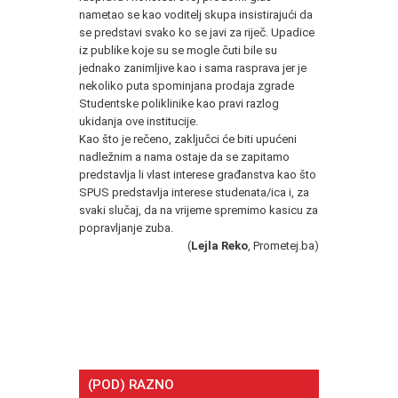
nametao se kao voditelj skupa insistirajući da
se predstavi svako ko se javi za riječ. Upadice
iz publike koje su se mogle čuti bile su
jednako zanimljive kao i sama rasprava jer je
nekoliko puta spominjana prodaja zgrade
Studentske poliklinike kao pravi razlog
ukidanja ove institucije.
Kao što je rečeno, zaključci će biti upućeni
nadležnim a nama ostaje da se zapitamo
predstavlja li vlast interese građanstva kao što
SPUS predstavlja interese studenata/ica i, za
svaki slučaj, da na vrijeme spremimo kasicu za
popravljanje zuba.
(
Lejla Reko
, Prometej.ba)
(POD) RAZNO