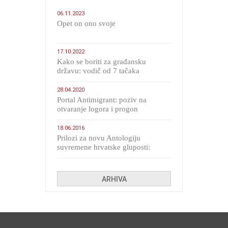
06.11.2023
​Opet on ono svoje
17.10.2022
Kako se boriti za građansku
državu: vodič od 7 tačaka
28.04.2020
Portal Antimigrant: poziv na
otvaranje logora i progon
migranata poput bijesnih kerova
18.06.2016
Prilozi za novu Antologiju
suvremene hrvatske gluposti:
Kolinda i ekipa o navijačkim
huliganima
ARHIVA