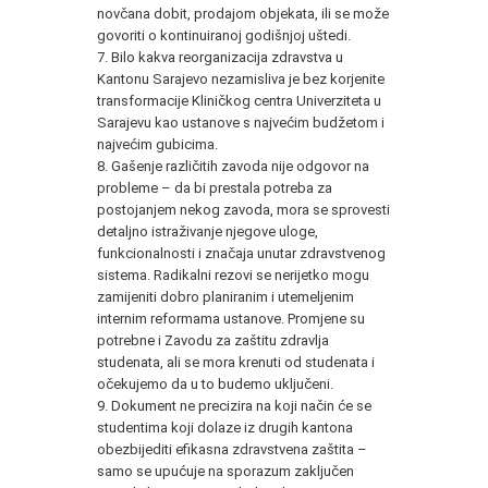
novčana dobit, prodajom objekata, ili se može
govoriti o kontinuiranoj godišnjoj uštedi.
7. Bilo kakva reorganizacija zdravstva u
Kantonu Sarajevo nezamisliva je bez korjenite
transformacije Kliničkog centra Univerziteta u
Sarajevu kao ustanove s najvećim budžetom i
najvećim gubicima.
8. Gašenje različitih zavoda nije odgovor na
probleme – da bi prestala potreba za
postojanjem nekog zavoda, mora se sprovesti
detaljno istraživanje njegove uloge,
funkcionalnosti i značaja unutar zdravstvenog
sistema. Radikalni rezovi se nerijetko mogu
zamijeniti dobro planiranim i utemeljenim
internim reformama ustanove. Promjene su
potrebne i Zavodu za zaštitu zdravlja
studenata, ali se mora krenuti od studenata i
očekujemo da u to budemo uključeni.
9. Dokument ne precizira na koji način će se
studentima koji dolaze iz drugih kantona
obezbijediti efikasna zdravstvena zaštita –
samo se upućuje na sporazum zaključen