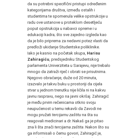
da su potrebni specifični pristupi određenim
kategorijama društva, između ostalih i
studentima te spomenula velike opstrukcije u
radu ove ustanove u proteklom desetljeću
poput opstrukcija u nabavci opreme i u
edukaciji kadra; što sve zajedno izgleda kao
da je bilo priprema za nedavni potez vlasti da
predloži ukidanje Studentske poliklinike.
Iako je kasnio na početak skupa,
Harisu
Zahiragiću
, predsjedniku Studentskog
parlamenta Univerziteta u Sarajevu, nije trebalo
mnogo da zatraži riječ i obrati se prisutnima.
Njegovo obraćanje, duže od 20 minuta,
izazvalo je takvu buku u prostoriji da cijela
stvar u jednom trenutku nije ličila ni na kakvu
javnu raspravu, nego na javni okršaj. Zahiragić
je među prvim rečenicama otkrio svoju
neupućenost u temu rekavši da Zavodi ne
mogu pružati
tercijarnu zaštitu
na šta su
reagovali medicinari a dr. Nakaš ga je pitao
zna li šta znači
tercijarna zaštita
. Nakon što su
ga informisali o čemu govori, Zahiragić je,