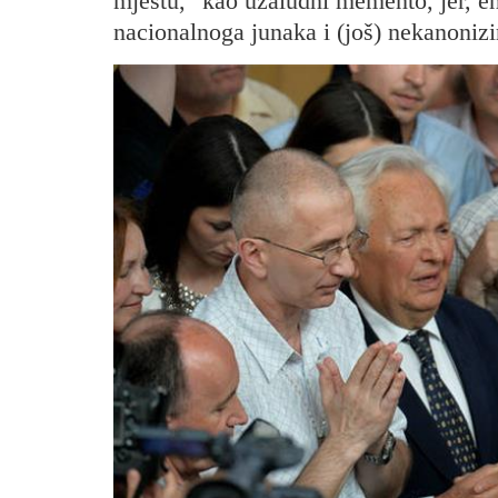
mjestu, "kao uzaludni memento, jer, e
nacionalnoga junaka i (još) nekanoniz