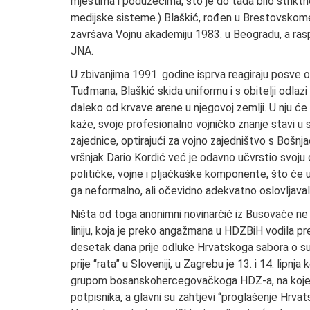
mjestima i poduzećima, što je do tada bilo strikt
medijske sisteme.) Blaškić, rođen u Brestovskome
završava Vojnu akademiju 1983. u Beogradu, a rasp
JNA.
U zbivanjima 1991. godine isprva reagiraju posve o
Tuđmana, Blaškić skida uniformu i s obitelji odlazi 
daleko od krvave arene u njegovoj zemlji. U nju će 
kaže, svoje profesionalno vojničko znanje stavi u s
zajednice, optirajući za vojno zajedništvo s Bošn
vršnjak Dario Kordić već je odavno učvrstio svoju
političke, vojne i pljačkaške komponente, što će 
ga neformalno, ali očevidno adekvatno oslovljavali
Ništa od toga anonimni novinarčić iz Busovače ne b
liniju, koja je preko angažmana u HDZBiH vodila pr
desetak dana prije odluke Hrvatskoga sabora o suve
prije “rata” u Sloveniji, u Zagrebu je 13. i 14. lip
grupom bosanskohercegovačkoga HDZ-a, na kojemu 
potpisnika, a glavni su zahtjevi “proglašenje Hrva