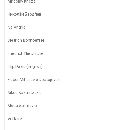
Miroslav Krleža
Никола́й Бердя́ев
Ivo Andrić
Dietrich Bonhoeffer
Friedrich Nietzsche
Filip David (English)
Fjodor Mihailovič Dostojevski
Nikos Kazantzakis
Meša Selimović
Voltaire