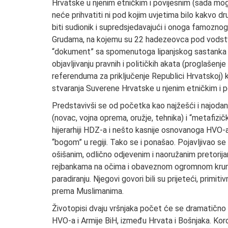
Hrvatske u njenim etničkim i povijesnim (sada mog
neće prihvatiti ni pod kojim uvjetima bilo kakvo 
biti sudionik i supredsjedavajući i onoga famozno
Grudama, na kojemu su 22 hadezeovca pod vodstv
“dokument” sa spomenutoga lipanjskog sastanka ko
objavljivanju pravnih i političkih akata (proglašen
referenduma za priključenje Republici Hrvatskoj) 
stvaranja Suverene Hrvatske u njenim etničkim i 
Predstavivši se od početka kao najžešći i najodani
(novac, vojna oprema, oružje, tehnika) i “metafizič
hijerarhiji HDZ-a i nešto kasnije osnovanoga HVO-a
“bogom” u regiji. Tako se i ponašao. Pojavljivao se 
ošišanim, odlično odjevenim i naoružanim pretorij
rejbankama na očima i obaveznom ogromnom krunic
paradiranju. Njegovi govori bili su prijeteći, primi
prema Muslimanima.
Životopisi dvaju vršnjaka počet će se dramatično d
HVO-a i Armije BiH, između Hrvata i Bošnjaka. Kord