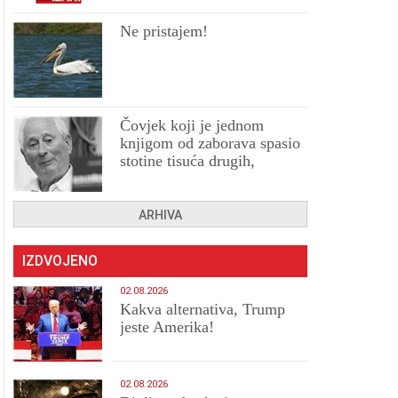
Ne pristajem!
Čovjek koji je jednom
knjigom od zaborava spasio
stotine tisuća drugih,
prokletih i uništenih
ARHIVA
IZDVOJENO
02.08.2026
Kakva alternativa, Trump
jeste Amerika!
02.08.2026