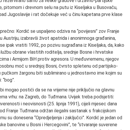
no rezervirano samo za velike gradove i državno-partijske
, pitomom i drevnom selu na putu iz Kiseljaka u Busovaču,
ad Jugoslavije i rat dočekuje već u činu kapetana prve klase
prečno: Kordić se uspaljeno odziva na “povijesni” zov Franje
u Austriju, izabravši život apatrida i anonimnoga građanina,
se ipak vratiti 1992, po pozivu sugrađana iz Kiseljaka, da, kako
lužbu obrane vlastitih roditelja, srednje Bosne i hrvatske
jacima i Armijom BiH protiv agresora. U međuvremenu, njegov
 osobnu moć u srednjoj Bosni, čvrsto spletenu od partijsko-
u pučkom žargonu biti sublimirano u jednostavno ime kojim su
: “bog”.
i mogao postići da se na vrijeme nije priključio na glavnu
ema vrhu: na Zagreb, do Tuđmana. Uvijek treba podsjetiti:
renosti i neovisnosti (25. lipnja 1991), cijeli mjesec dana
nja kod Franje Tuđmana održan ilegalni sastanak s frakcijskom
su donesena “Opredjeljenja i zaključci”. Kordić je jedan od
tske banovine u Bosni i Hercegovini”, te “stvaranje suverene