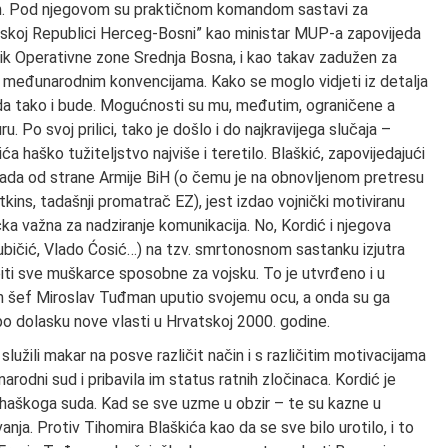
om. Pod njegovom su praktičnom komandom sastavi za
atskoj Republici Herceg-Bosni” kao ministar MUP-a zapovijeda
dnik Operativne zone Srednja Bosna, i kao takav zadužen za
m međunarodnim konvencijama. Kako se moglo vidjeti iz detalja
a tako i bude. Mogućnosti su mu, međutim, ograničene a
Po svoj prilici, tako je došlo i do najkravijega slučaja –
 haško tužiteljstvo najviše i teretilo. Blaškić, zapovijedajući
okada od strane Armije BiH (o čemu je na obnovljenom pretresu
ins, tadašnji promatrač EZ), jest izdao vojnički motiviranu
a važna za nadziranje komunikacija. No, Kordić i njegova
ubičić, Vlado Ćosić…) na tzv. smrtonosnom sastanku izjutra
obiti sve muškarce sposobne za vojsku. To je utvrđeno i u
ezin šef Miroslav Tuđman uputio svojemu ocu, a onda su ga
” po dolasku nove vlasti u Hrvatskoj 2000. godine.
 služili makar na posve različit način i s različitim motivacijama
arodni sud i pribavila im status ratnih zločinaca. Kordić je
 haškoga suda. Kad se sve uzme u obzir – te su kazne u
nja. Protiv Tihomira Blaškića kao da se sve bilo urotilo, i to