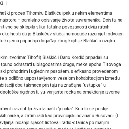
3. |
 haški proces Tihomiru Blaškiću ipak u nekim elementima
majstora – paralelno opisivanje života suvremenika. Doista, na
nitivno se sklopila slika fatalne povezanosti dviju ratnih
no okolnosti da je Blaškićev slučaj nemoguće razumjeti odvojen
u kojemu pripadaju događaji zbog kojih je Blaškić u ožujku
im izvorima: Tihofil) Blaškić i Dario Kordić pripadali su
e potpuno odrastati u blagodatima druge, meke epohe Titovoga
etski prohodnim i uglednim pasošem, s efikasno provedenom
 te s odlično uspostavljenom veselom kohabitacijom između
abitaciji oba takmaca pristaju na značajne “ustupke” u
eološke rigidnosti, yu-varijanta rocka na omekšanje izvorne
tivnih razdoblja života naših “junaka”. Kordić se poslije
kih nauka, a zatim radi kao provincijski novinar u Busovači. (I
anja: nicanje sijaset listova i radio-stanica po manjim