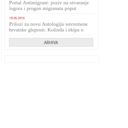
Portal Antimigrant: poziv na otvaranje
logora i progon migranata poput
bijesnih kerova
18.06.2016
Prilozi za novu Antologiju suvremene
hrvatske gluposti: Kolinda i ekipa o
navijačkim huliganima
ARHIVA