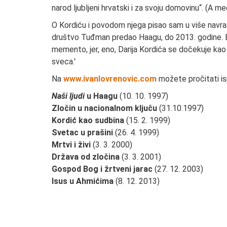
narod ljubljeni hrvatski i za svoju domovinu“. (A m
O Kordiću i povodom njega pisao sam u više navra
društvo Tuđman predao Haagu, do 2013. godine. E
memento, jer, eno, Darija Kordića se dočekuje kao
sveca.'
Na
www.ivanlovrenovic.com
možete pročitati is
Naši ljudi
u Haagu
(10. 10. 1997)
Zločin u nacionalnom ključu
(31.10.1997)
Kordić kao sudbina
(15. 2. 1999)
Svetac u prašini
(26. 4. 1999)
Mrtvi i živi
(3. 3. 2000)
Država od zločina
(3. 3. 2001)
Gospod Bog i žrtveni jarac
(27. 12. 2003)
Isus u Ahmićima
(8. 12. 2013)