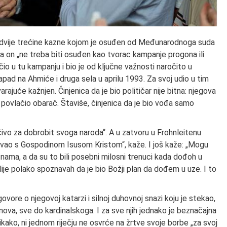
ao dvije trećine kazne kojom je osuđen od Međunarodnoga suda
da on „ne treba biti osuđen kao tvorac kampanje progona ili
čio u tu kampanju i bio je od ključne važnosti naročito u
pad na Ahmiće i druga sela u aprilu 1993. Za svoj udio u tim
juće kažnjen. Činjenica da je bio političar nije bitna: njegova
e povlačio obarač. Štaviše, činjenica da je bio vođa samo
čivo za dobrobit svoga naroda“. A u zatvoru u Frohnleitenu
ljevao s Gospodinom Isusom Kristom“, kaže. I još kaže: „Mogu
 nama, a da su to bili posebni milosni trenuci kada dođoh u
je polako spoznavah da je bio Božji plan da dođem u uze. I to
ovore o njegovoj katarzi i silnoj duhovnoj snazi koju je stekao,
nova, sve do kardinalskoga. I za sve njih jednako je beznačajna
nikako, ni jednom riječju ne osvrće na žrtve svoje borbe „za svoj