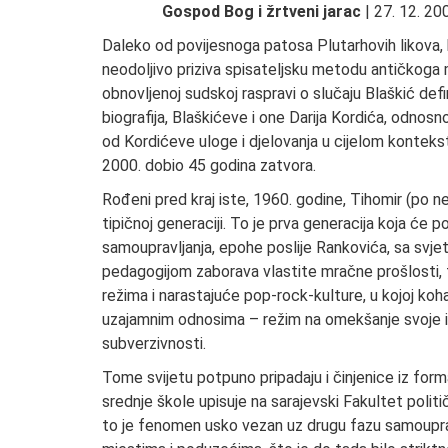
Gospod Bog i žrtveni jarac
| 27. 12. 200
Daleko od povijesnoga patosa Plutarhovih likova,
neodoljivo priziva spisateljsku metodu antičkoga 
obnovljenoj sudskoj raspravi o slučaju Blaškić defi
biografija, Blaškićeve i one Darija Kordića, odnos
od Kordićeve uloge i djelovanja u cijelom kontekst
2000. dobio 45 godina zatvora.
Rođeni pred kraj iste, 1960. godine, Tihomir (po nek
tipičnoj generaciji. To je prva generacija koja ć
samoupravljanja, epohe poslije Rankovića, sa svj
pedagogijom zaborava vlastite mračne prošlosti,
režima i narastajuće pop-rock-kulture, u kojoj koh
uzajamnim odnosima – režim na omekšanje svoje id
subverzivnosti.
Tome svijetu potpuno pripadaju i činjenice iz forma
srednje škole upisuje na sarajevski Fakultet politič
to je fenomen usko vezan uz drugu fazu samoupravlj