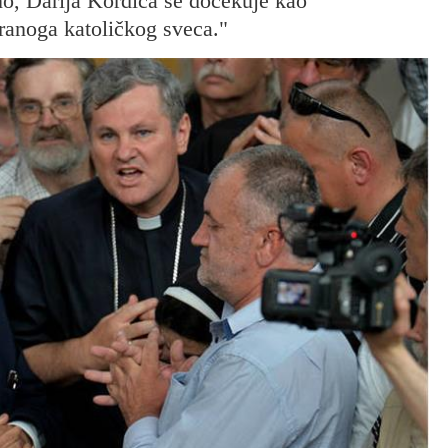
no, Darija Kordića se dočekuje kao
iranoga katoličkog sveca."