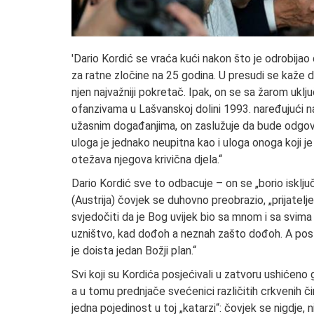
'Dario Kordić se vraća kući nakon što je odrobij
za ratne zločine na 25 godina. U presudi se kaže 
njen najvažniji pokretač. Ipak, on se sa žarom uklju
ofanzivama u Lašvanskoj dolini 1993. naređujući na
užasnim događanjima, on zaslužuje da bude odgovara
uloga je jednako neupitna kao i uloga onoga koji j
otežava njegova krivična djela.“
Dario Kordić sve to odbacuje – on se „borio isklju
(Austrija) čovjek se duhovno preobrazio, „prijate
svjedočiti da je Bog uvijek bio sa mnom i sa svima
uzništvo, kad dođoh a neznah zašto dođoh. A posli
je doista jedan Božji plan.“
Svi koji su Kordića posjećivali u zatvoru ushićeno g
a u tomu prednjače svećenici različitih crkvenih či
jedna pojedinost u toj „katarzi“: čovjek se nigdje, 