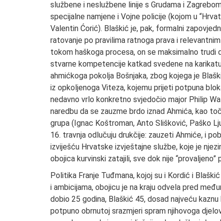
službene i neslužbene linije s Grudama i Zagreb
specijalne namjene i Vojne policije (kojom u “Hrv
Valentin Ćorić). Blaškić je, pak, formalni zapovje
ratovanje po pravilima ratnoga prava i relevantni
tokom haškoga procesa, on se maksimalno trudi d
stvarne kompetencije katkad svedene na karikaturu. 
ahmićkoga pokolja Bošnjaka, zbog kojega je Blaškića
iz opkoljenoga Viteza, kojemu prijeti potpuna bl
nedavno vrlo konkretno svjedočio major Philip Watk
naredbu da se zauzme brdo iznad Ahmića, kao točk
grupa (Ignac Koštroman, Anto Slišković, Paško Lj
16. travnja odlučuju drukčije: zauzeti Ahmiće, i p
izviješću Hrvatske izvještajne službe, koje je nj
obojica kurvinski zatajili, sve dok nije “provaljeno
Politika Franje Tuđmana, kojoj su i Kordić i Blaškić
i ambicijama, obojicu je na kraju odvela pred međun
dobio 25 godina, Blaškić 45, dosad najveću kaznu
potpuno obrnutoj srazmjeri spram njihovoga djelova