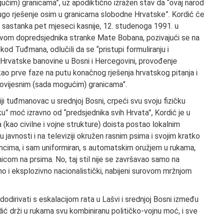
ućim) granicama”, uz apodiktično izražen stav da “ovaj narod
drugo rješenje osim u granicama slobodne Hrvatske”. Kordić će
g sastanka pet mjeseci kasnije, 12. studenoga 1991. u
om dopredsjednika stranke Mate Bobana, pozivajući se na
d Tuđmana, odlučili da se “pristupi formuliranju i
je Hrvatske banovine u Bosni i Hercegovini, provođenje
kao prve faze na putu konačnog rješenja hrvatskog pitanja i
povijesnim (sada mogućim) granicama”.
ji tuđmanovac u srednjoj Bosni, crpeći svu svoju fizičku
ku” moć izravno od “predsjednika svih Hrvata”, Kordić je u
 (kao civilne i vojne strukture) doista postao lokalnim
u javnosti i na televiziji okružen rasnim psima i svojim kratko
ancima, i sam uniformiran, s automatskim oružjem u rukama,
om na prsima. No, taj stil nije se završavao samo na
tivno i eksplozivno nacionalistički, nabijeni surovom mržnjom
odirivati s eskalacijom rata u Lašvi i srednjoj Bosni između
ić drži u rukama svu kombiniranu političko-vojnu moć, i sve