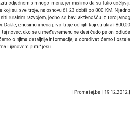
aziti odjednom s mnogo imena, jer mislimo da su tako uočljiviji.
oji su, sve troje, na osnovu čl. 23 dobili po 800 KM. Nijedno
niti ruralnim razvojem, jedno se bavi aktivnošću iz tercijarnog
 Dakle, iznosimo imena prvo troje od njih koji su ukrali 800,00
ao taj novac; ako se u međuvremenu ne desi čudo pa oni odluče
t ćemo o njima detaljnije informacije, a obrađivat ćemo i ostale
"na Lijanovom putu" jesu:
| Prometej.ba | 19.12.2012.|