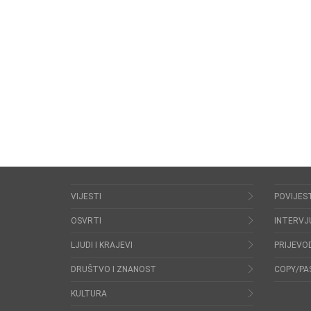
VIJESTI
POVIJES
OSVRTI
INTERVJ
LJUDI I KRAJEVI
PRIJEVOD
DRUŠTVO I ZNANOST
COPY/PA
KULTURA