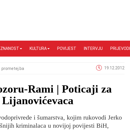
I ZNANOST
KULTURA
POVIJEST
INTERVJU
PRIJEVODI
19.12.2012
prometej.ba
zoru-Rami | Poticaji za
 Lijanovićevaca
 vodoprivrede i šumarstva, kojim rukovodi Jerko
šnijih kriminalaca u novijoj povijesti BiH,