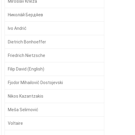
Miroslav Krleža
Никола́й Бердя́ев
Ivo Andrić
Dietrich Bonhoeffer
Friedrich Nietzsche
Filip David (English)
Fjodor Mihailovič Dostojevski
Nikos Kazantzakis
Meša Selimović
Voltaire