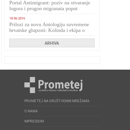
Portal Antimigrant: poziv na otvaranje
logora i progon migranata poput
bijesnih kerova
18.06.2016
Prilozi za novu Antologiju suvremene
hrvatske gluposti: Kolinda i ekipa o
navijačkim huliganima
ARHIVA
PROMETEJ NA DRUŠTVENIM MREŽAMA
O NAMA
IMPRESSUM