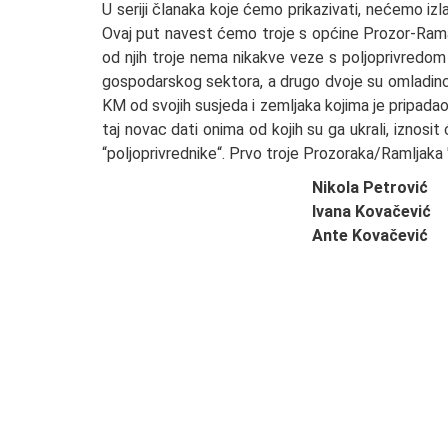
U seriji članaka koje ćemo prikazivati, nećemo izl
Ovaj put navest ćemo troje s općine Prozor-Rama k
od njih troje nema nikakve veze s poljoprivredom 
gospodarskog sektora, a drugo dvoje su omladinci.
KM od svojih susjeda i zemljaka kojima je pripad
taj novac dati onima od kojih su ga ukrali, iznosi
“poljoprivrednike“. Prvo troje Prozoraka/Ramljaka 
Nikola Petrović
Ivana Kovačević
Ante Kovačević