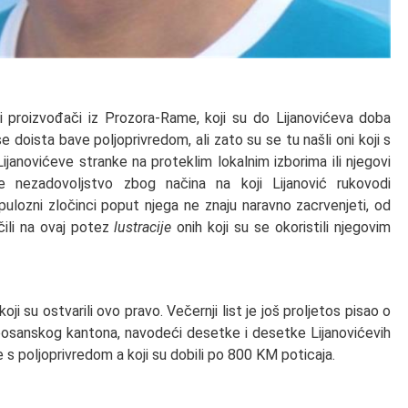
i proizvođači iz Prozora-Rame, koji su do Lijanovićeva doba
e doista bave poljoprivredom, ali zato su se tu našli oni koji s
Lijanovićeve stranke na proteklim lokalnim izborima ili njegovi
 se nezadovoljstvo zbog načina na koji Lijanović rukovodi
pulozni zločinci poput njega ne znaju naravno zacrvenjeti, od
čili na ovaj potez
lustracije
onih koji su se okoristili njegovim
i su ostvarili ovo pravo. Večernji list je još proljetos pisao o
bosanskog kantona, navodeći desetke i desetke Lijanovićevih
 s poljoprivredom a koji su dobili po 800 KM poticaja.