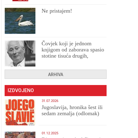
Ne pristajem!
Čovjek koji je jednom
knjigom od zaborava spasio
stotine tisuća drugih,
prokletih i uništenih
ARHIVA
IZDVOJENO
31.07.2026
Jugoslavija, hronika šest ili
sedam zemalja (odlomak)
01.12.2025