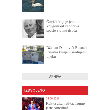
Čovjek koji je jednom
knjigom od zaborava
spasio stotine tisuća
drugih, prokletih i
uništenih
Dženan Dautović: Bosna i
Rimska kurija u srednjem
vijeku
ARHIVA
IZDVOJENO
02.08.2026
Kakva alternativa, Trump
jeste Amerika!