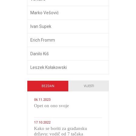
Marko Vešović
Ivan Supek
Erich Fromm
Danilo Kiš
Leszek Kołakowski
BEZDAN
VIJESTI
06.11.2023
​Opet on ono svoje
17.10.2022
Kako se boriti za građansku
državu: vodič od 7 tačaka