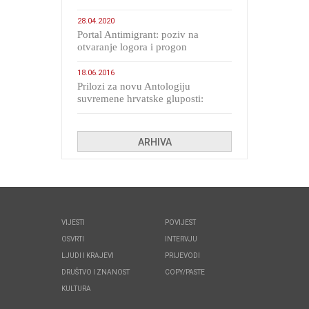
28.04.2020
Portal Antimigrant: poziv na
otvaranje logora i progon
migranata poput bijesnih kerova
18.06.2016
Prilozi za novu Antologiju
suvremene hrvatske gluposti:
Kolinda i ekipa o navijačkim
huliganima
ARHIVA
VIJESTI
POVIJEST
OSVRTI
INTERVJU
LJUDI I KRAJEVI
PRIJEVODI
DRUŠTVO I ZNANOST
COPY/PASTE
KULTURA