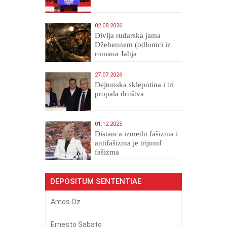
02.08.2026
Divlja rudarska jama
Džehennem (odlomci iz
romana Jahja
Veličanstveni)
27.07.2026
Dejtonska sklepotina i tri
propala društva
01.12.2025
Distanca između fašizma i
antifašizma je trijumf
fašizma
DEPOSITUM SENTENTIAE
Amos Oz
Ernesto Sabato