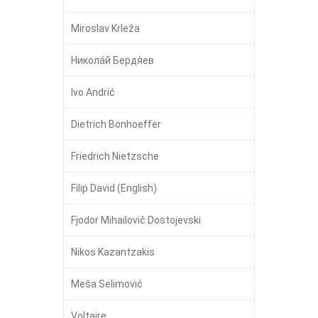
Miroslav Krleža
Никола́й Бердя́ев
Ivo Andrić
Dietrich Bonhoeffer
Friedrich Nietzsche
Filip David (English)
Fjodor Mihailovič Dostojevski
Nikos Kazantzakis
Meša Selimović
Voltaire