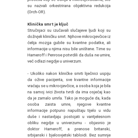
su nazvali orkestrirana objektivna redukcija
(Orch-OR).
Klinička smrt je ključ
Stručnjaci su izučavali slučajeve ljudi koji su
doživjeli kliničku smrt. Njihove mikrocjevčice iz
ćelija mozga gubile su kvantne podatke, ali
informacije u njima nisu bile uništene. Time su
Hameroff i Penrose potvrdili da duša ne umire,
već odlazi negdje u univerzum.
- Ukoliko nakon kliničke smrti liječnici uspiju
da ožive pacijenta, sve kvantne informacije
vraćaju se u mikrocjevčice, a osoba koja je bila
na samoj ivici života tvrdi da ima osjećaj kao
da je zamalo umrla. Tako je moguće da, kada
osoba zaista umre, njegove kvantne
informacije potpuno napuštaju tijelo u vidu
duše i nastavljaju postojati u vantjelesnom
obliku negdje u univerzumu - objasnio je
doktor Hameroff, a prenose britanski,
srbijanski i bjelosvjetski tabloidi. Bez sumnje