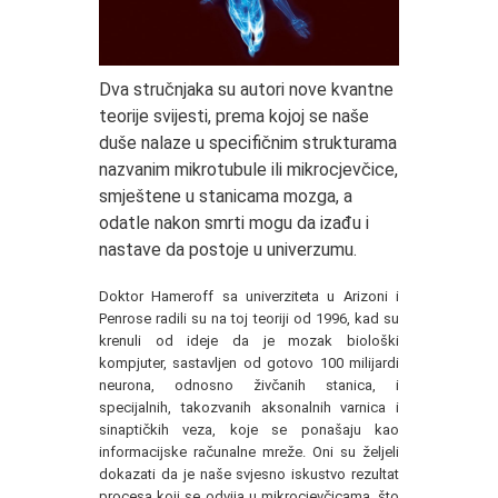
Dva stručnjaka su autori nove kvantne
teorije svijesti, prema kojoj se naše
duše nalaze u specifičnim strukturama
nazvanim mikrotubule ili mikrocjevčice,
smještene u stanicama mozga, a
odatle nakon smrti mogu da izađu i
nastave da postoje u univerzumu.
Doktor Hameroff sa univerziteta u Arizoni i
Penrose radili su na toj teoriji od 1996, kad su
krenuli od ideje da je mozak biološki
kompjuter, sastavljen od gotovo 100 milijardi
neurona, odnosno živčanih stanica, i
specijalnih, takozvanih aksonalnih varnica i
sinaptičkih veza, koje se ponašaju kao
informacijske računalne mreže. Oni su željeli
dokazati da je naše svjesno iskustvo rezultat
procesa koji se odvija u mikrocjevčicama, što