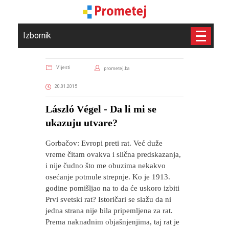
Izbornik
Vijesti
prometej.ba
20.01.2015
László Végel - Da li mi se
ukazuju utvare?
Gorbačov: Evropi preti rat. Već duže
vreme čitam ovakva i slična predskazanja,
i nije čudno što me obuzima nekakvo
osećanje potmule strepnje. Ko je 1913.
godine pomišljao na to da će uskoro izbiti
Prvi svetski rat? Istoričari se slažu da ni
jedna strana nije bila pripemljena za rat.
Prema naknadnim objašnjenjima, taj rat je