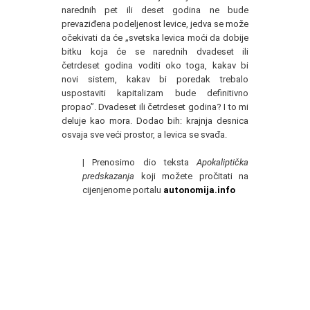
narednih pet ili deset godina ne bude
prevaziđena podeljenost levice, jedva se može
očekivati da će „svetska levica moći da dobije
bitku koja će se narednih dvadeset ili
četrdeset godina voditi oko toga, kakav bi
novi sistem, kakav bi poredak trebalo
uspostaviti kapitalizam bude definitivno
propao”. Dvadeset ili četrdeset godina? I to mi
deluje kao mora. Dodao bih: krajnja desnica
osvaja sve veći prostor, a levica se svađa.
|
Prenosimo dio teksta
Apokaliptička
predskazanja
koji možete pročitati na
cijenjenome portalu
autonomija.info