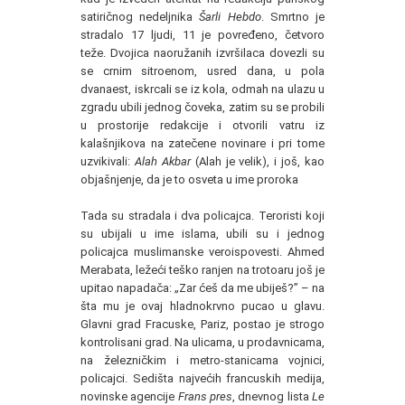
satiričnog nedeljnika
Šarli Hebdo
. Smrtno je
stradalo 17 ljudi, 11 je povređeno, četvoro
teže. Dvojica naoružanih izvršilaca dovezli su
se crnim sitroenom, usred dana, u pola
dvanaest, iskrcali se iz kola, odmah na ulazu u
zgradu ubili jednog čoveka, zatim su se probili
u prostorije redakcije i otvorili vatru iz
kalašnjikova na zatečene novinare i pri tome
uzvikivali:
Alah Akbar
(Alah je velik), i još, kao
objašnjenje, da je to osveta u ime proroka
Tada su stradala i dva policajca. Teroristi koji
su ubijali u ime islama, ubili su i jednog
policajca muslimanske veroispovesti. Ahmed
Merabata, ležeći teško ranjen na trotoaru još je
upitao napadača: „Zar ćeš da me ubiješ?” – na
šta mu je ovaj hladnokrvno pucao u glavu.
Glavni grad Fracuske, Pariz, postao je strogo
kontrolisani grad. Na ulicama, u prodavnicama,
na železničkim i metro-stanicama vojnici,
policajci. Sedišta najvećih francuskih medija,
novinske agencije
Frans pres
, dnevnog lista
Le