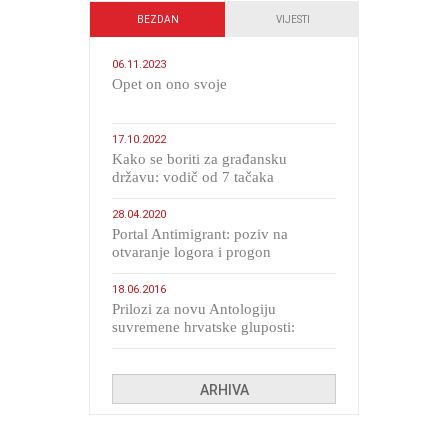
BEZDAN
VIJESTI
06.11.2023
​Opet on ono svoje
17.10.2022
Kako se boriti za građansku
državu: vodič od 7 tačaka
28.04.2020
Portal Antimigrant: poziv na
otvaranje logora i progon
migranata poput bijesnih kerova
18.06.2016
Prilozi za novu Antologiju
suvremene hrvatske gluposti:
Kolinda i ekipa o navijačkim
huliganima
ARHIVA