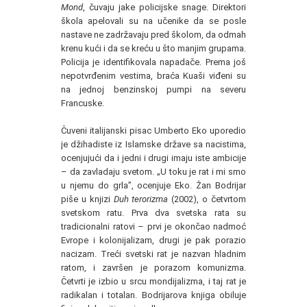
Mond
, čuvaju jake policijske snage. Direktori
škola apelovali su na učenike da se posle
nastave ne zadržavaju pred školom, da odmah
krenu kući i da se kreću u što manjim grupama.
Policija je identifikovala napadače. Prema još
nepotvrđenim vestima, braća Kuaši viđeni su
na jednoj benzinskoj pumpi na severu
Francuske.
Čuveni italijanski pisac Umberto Eko uporedio
je džihadiste iz Islamske države sa nacistima,
ocenjujući da i jedni i drugi imaju iste ambicije
– da zavladaju svetom. „U toku je rat i mi smo
u njemu do grla”, ocenjuje Eko. Žan Bodrijar
piše u knjizi
Duh terorizma
(2002), o četvrtom
svetskom ratu. Prva dva svetska rata su
tradicionalni ratovi – prvi je okončao nadmoć
Evrope i kolonijalizam, drugi je pak porazio
nacizam. Treći svetski rat je nazvan hladnim
ratom, i završen je porazom komunizma.
Četvrti je izbio u srcu mondijalizma, i taj rat je
radikalan i totalan. Bodrijarova knjiga obiluje