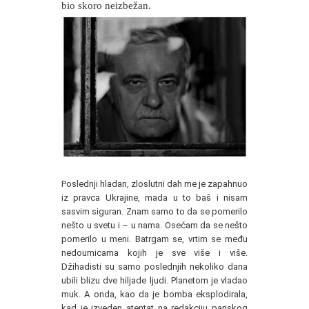
bio skoro neizbežan.
Poslednji hladan, zloslutni dah me je zapahnuo
iz pravca Ukrajine, mada u to baš i nisam
sasvim siguran. Znam samo to da se pomerilo
nešto u svetu i – u nama. Osećam da se nešto
pomerilo u meni. Batrgam se, vrtim se među
nedoumicama kojih je sve više i više.
Džihadisti su samo poslednjih nekoliko dana
ubili blizu dve hiljade ljudi. Planetom je vladao
muk. A onda, kao da je bomba eksplodirala,
kad je izveden atentat na redakciju pariskog