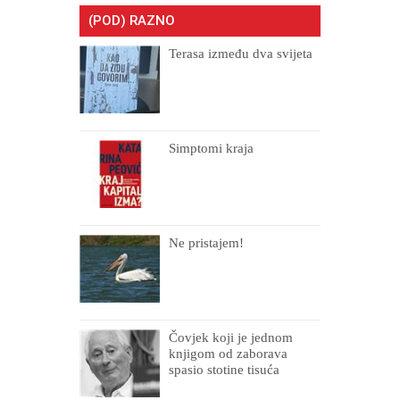
(POD) RAZNO
Terasa između dva svijeta
Simptomi kraja
Ne pristajem!
Čovjek koji je jednom
knjigom od zaborava
spasio stotine tisuća
drugih, prokletih i