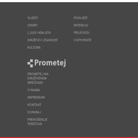
VIJESTI
POVIJEST
OSVRTI
INTERVJU
LJUDI I KRAJEVI
PRIJEVODI
DRUŠTVO I ZNANOST
COPY/PASTE
KULTURA
PROMETEJ NA
DRUŠTVENIM
MREŽAMA
O NAMA
IMPRESSUM
KONTAKT
DONIRAJ
PRENOŠENJE
TEKSTOVA