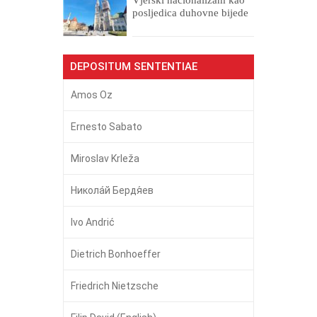
posljedica duhovne bijede
DEPOSITUM SENTENTIAE
Amos Oz
Ernesto Sabato
Miroslav Krleža
Никола́й Бердя́ев
Ivo Andrić
Dietrich Bonhoeffer
Friedrich Nietzsche