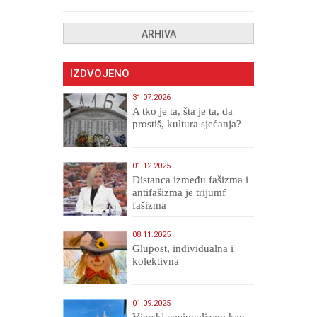
uništenih
ARHIVA
IZDVOJENO
31.07.2026
A tko je ta, šta je ta, da
prostiš, kultura sjećanja?
01.12.2025
Distanca između fašizma i
antifašizma je trijumf
fašizma
08.11.2025
Glupost, individualna i
kolektivna
01.09.2025
​Vjerski nacionalizam kao