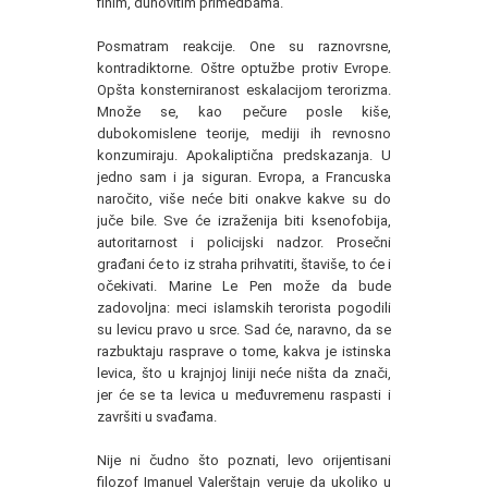
finim, duhovitim primedbama.
Posmatram reakcije. One su raznovrsne,
kontradiktorne. Oštre optužbe protiv Evrope.
Opšta konsterniranost eskalacijom terorizma.
Množe se, kao pečure posle kiše,
dubokomislene teorije, mediji ih revnosno
konzumiraju. Apokaliptična predskazanja. U
jedno sam i ja siguran. Evropa, a Francuska
naročito, više neće biti onakve kakve su do
juče bile. Sve će izraženija biti ksenofobija,
autoritarnost i policijski nadzor. Prosečni
građani će to iz straha prihvatiti, štaviše, to će i
očekivati. Marine Le Pen može da bude
zadovoljna: meci islamskih terorista pogodili
su levicu pravo u srce. Sad će, naravno, da se
razbuktaju rasprave o tome, kakva je istinska
levica, što u krajnjoj liniji neće ništa da znači,
jer će se ta levica u međuvremenu raspasti i
završiti u svađama.
Nije ni čudno što poznati, levo orijentisani
filozof Imanuel Valerštajn veruje da ukoliko u