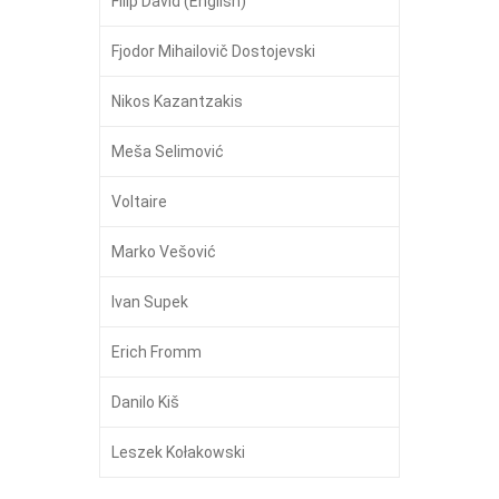
Filip David (English)
Fjodor Mihailovič Dostojevski
Nikos Kazantzakis
Meša Selimović
Voltaire
Marko Vešović
Ivan Supek
Erich Fromm
Danilo Kiš
Leszek Kołakowski